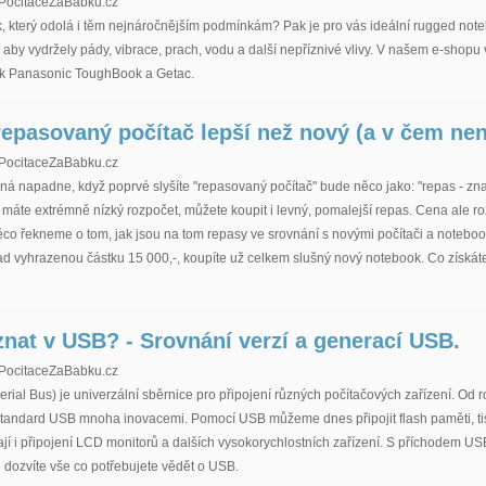
PocitaceZaBabku.cz
, který odolá i těm nejnáročnějším podmínkám? Pak je pro vás ideální rugged note
 aby vydržely pády, vibrace, prach, vodu a další nepříznivé vlivy. V našem e-shop
k Panasonic ToughBook a Getac.
repasovaný počítač lepší než nový (a v čem nen
PocitaceZaBabku.cz
ná napadne, když poprvé slyšíte "repasovaný počítač" bude něco jako: "repas - zna
máte extrémně nízký rozpočet, můžete koupit i levný, pomalejší repas. Cena ale r
ěco řekneme o tom, jak jsou na tom repasy ve srovnání s novými počítači a noteboo
d vyhrazenou částku 15 000,-, koupíte už celkem slušný nový notebook. Co získáte z
znat v USB? - Srovnání verzí a generací USB.
PocitaceZaBabku.cz
rial Bus) je univerzální sběrnice pro připojení různých počítačových zařízení. Od
 standard USB mnoha inovacemi. Pomocí USB můžeme dnes připojit flash paměti, tis
jí i připojení LCD monitorů a dalších vysokorychlostních zařízení. S příchodem US
 dozvíte vše co potřebujete vědět o USB.