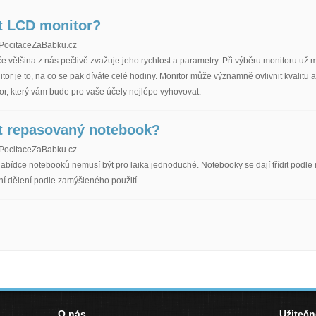
t LCD monitor?
PocitaceZaBabku.cz
če většina z nás pečlivě zvažuje jeho rychlost a parametry. Při výběru monitoru už 
tor je to, na co se pak díváte celé hodiny. Monitor může významně ovlivnit kvalitu a
r, který vám bude pro vaše účely nejlépe vyhovovat.
t repasovaný notebook?
PocitaceZaBabku.cz
nabídce notebooků nemusí být pro laika jednoduché. Notebooky se dají třídit podl
í dělení podle zamýšleného použití.
O nás
Užiteč