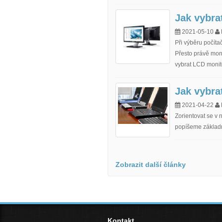
Jak vybra
2021-05-10
Při výběru počíta
Přesto právě moni
vybrat LCD monito
Jak vybra
2021-04-22
Zorientovat se v 
popíšeme základn
Zobrazit další články
Kontakt