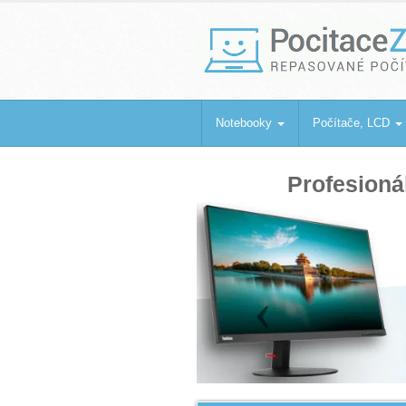
PocitaceZaBa
Repasované počítače a notebooky
Notebooky
Počítače, LCD
Profesioná