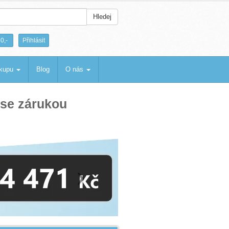
Hledej
|
0,-
Přihlásit
ákupu
Blog
O nás
 se zárukou