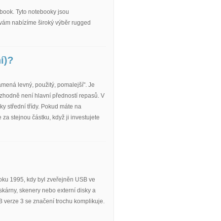
book. Tyto notebooky jsou
u vám nabízíme široký výběr rugged
í)?
mená levný, použitý, pomalejší". Je
ozhodně není hlavní předností repasů. V
ky střední třídy. Pokud máte na
a stejnou částku, když ji investujete
 roku 1995, kdy byl zveřejněn USB ve
kárny, skenery nebo externí disky a
B verze 3 se značení trochu komplikuje.