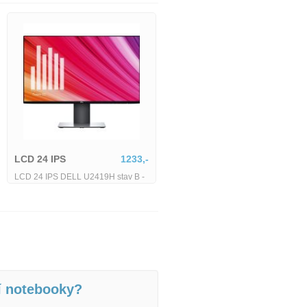
Dell Optiplex 5060
4690,-
LCD 24 IPS
1233,-
Dell Optiplex 5060 Micro - i5-8500T
- 8 GB - 128 GB SSD - Wifi
LCD 24 IPS DELL U2419H stav B -
Repase
í notebooky?