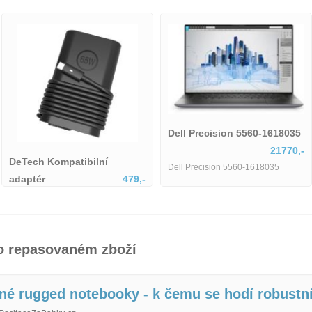
Dell Precision 5560-1618035
21770,-
DeTech Kompatibilní
Dell Precision 5560-1618035
adaptér
479,-
DeTech Kompatibilní adaptér pro
Dell (+ EU kabel), 65W – USB-C
 o repasovaném zboží
é rugged notebooky - k čemu se hodí robustn