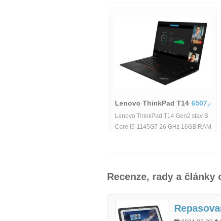
Lenovo ThinkPad T14
6507,-
Lenovo ThinkVision
Lenovo ThinkPad T14 Gen2 stav B
T2254pC
894,-
Core i5-1145G7 26 GHz 16GB RAM
256GB SSD 14 FHD Wi-Fi BT
Lenovo ThinkVision T2254pC | 22" |
WebCAM Windows 11 Pro - repas
1680x1050 | 16:10-CC946524
Recenze, rady a články
Repasovan