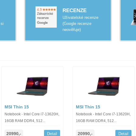
RECENZE
Uživatelské recenze
 si
(Google recenze
neověřuje)
MSI Thin 15
MSI Thin 15
Notebook - Intel Core i7-13620H,
Notebook - Intel Core i7-13620H,
16GB RAM DDR4, 512...
16GB RAM DDR4, 512...
20990,-
20990,-
Detail
Detail