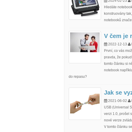
2024-02-23
Hledáte notebook
konstruovány tak,
notebooků znače
V čem je 
2022-12-13
První, co vás mož
pravda, že pokud 
tomto článku si n
notebook napříkla
do repasu?
Jak se vy
2021-06-02
USB (Universal Se
verzi 1.0, prošel
nové verze zvláda
V tomto článku se