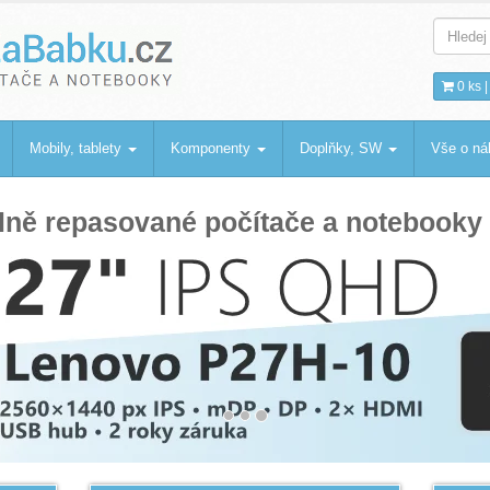
.cz
bku
0 ks 
Mobily, tablety
Komponenty
Doplňky, SW
Vše o n
lně repasované počítače a notebooky