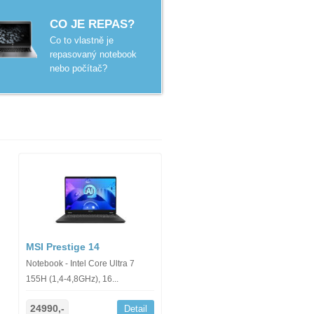
CO JE REPAS?
Co to vlastně je
repasovaný notebook
nebo počítač?
MSI Prestige 14
Notebook - Intel Core Ultra 7
155H (1,4-4,8GHz), 16...
24990,-
Detail