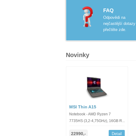
FAQ
Odpovědi na
nejčastější dotazy
přečtěte zde.
Novinky
MSI Thin A15
Notebook - AMD Ryzen 7
7735HS (3,2-4,75GHz), 16GB R...
22990,-
Detail