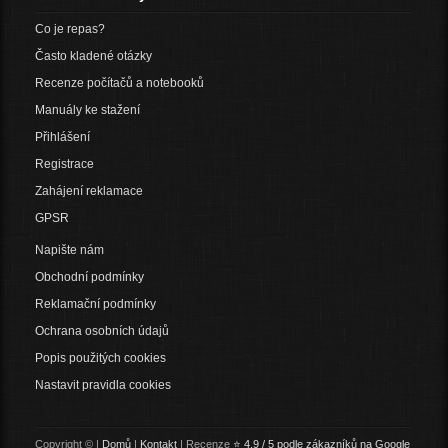
Co je repas?
Často kladené otázky
Recenze počítačů a notebooků
Manuály ke stažení
Přihlášení
Registrace
Zahájení reklamace
GPSR
Napište nám
Obchodní podmínky
Reklamační podmínky
Ochrana osobních údajů
Popis použitých cookies
Nastavit pravidla cookies
Copyright © |
Domů
|
Kontakt
| Recenze
⭐ 4,9 / 5 podle zákazníků na Google