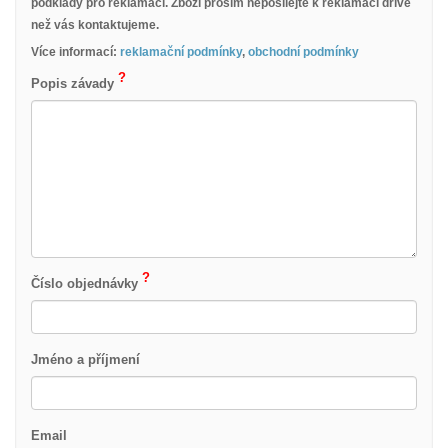
podklady pro reklamaci. Zboží prosím neposílejte k reklamaci dříve
než vás kontaktujeme.
Více informací:
reklamační podmínky
,
obchodní podmínky
?
Popis závady
?
Číslo objednávky
Jméno a příjmení
Email