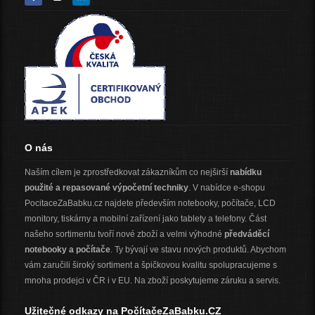
O nás
Naším cílem je zprostředkovat zákazníkům co nejširší
nabídku
použité a repasované výpočetní techniky
. V nabídce e-shopu
PocitaceZaBabku.cz najdete především notebooky, počítače, LCD
monitory, tiskárny a mobilní zařízení jako tablety a telefony. Část
našeho sortimentu tvoří nové zboží a velmi výhodné
předváděcí
notebooky a počítače
. Ty bývají ve stavu nových produktů. Abychom
vám zaručili široký sortiment a špičkovou kvalitu spolupracujeme s
mnoha prodejci v ČR i v EU. Na zboží poskytujeme záruku a servis.
Užitečné odkazy na PočítačeZaBabku.CZ