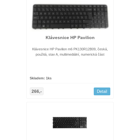
Klávesnice HP Pavilion
Klávesnice HP Pavilion m6 PK130R12B09, česká,
použitá, stav A, multimediální, numerická část
Skladem: 1ks
266,-
Detail