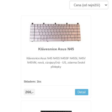
Klávesnice Asus N45
Klávesnice Asus N45 N45S N45SF N45SL N45V
N45VM, nová, cizojazyčná - US, zdarma české
přelepky
Skladem: 1ks
266,-
Detail