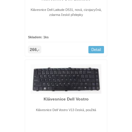
Klávesnice Dell Latitude D531, nová, cizojazyčná,
zdarma české přelepky
Skladem: 1ks
266,-
Detail
Klávesnice Dell Vostro
Klávesnice Dell Vostro V13 česká, použitá