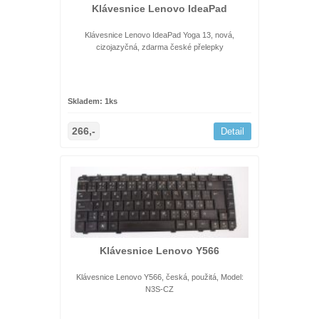
Klávesnice Lenovo IdeaPad
Klávesnice Lenovo IdeaPad Yoga 13, nová,
cizojazyčná, zdarma české přelepky
Skladem: 1ks
266,-
Detail
Klávesnice Lenovo Y566
Klávesnice Lenovo Y566, česká, použitá, Model:
N3S-CZ