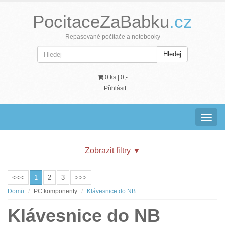
PocitaceZaBabku
.cz
Repasované počítače a notebooky
Hledej
0 ks |
0,-
Přihlásit
Navig
Zobrazit filtry
▼
<<<
1
2
3
>>>
Domů
PC komponenty
Klávesnice do NB
Klávesnice do NB