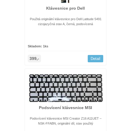
Klávesnice pro Dell
Použitá originální klávesnice pro Dell Latitude 5491
cizojazyčná stav A, černá, podsvícená
Skladem: 1ks
399,-
Detail
Podsvícení klávesnice MSI
Podsvícení klávesnice MSI Creator Z16 A11UET –
NSK-FFABN, originální díl, stav použitý