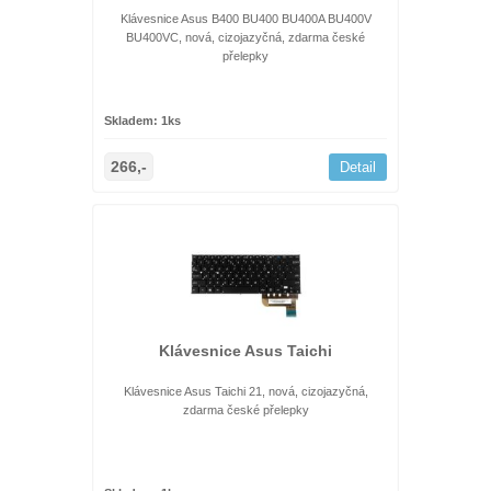
Klávesnice Asus B400 BU400 BU400A BU400V
BU400VC, nová, cizojazyčná, zdarma české
přelepky
Skladem: 1ks
266,-
Detail
Klávesnice Asus Taichi
Klávesnice Asus Taichi 21, nová, cizojazyčná,
zdarma české přelepky