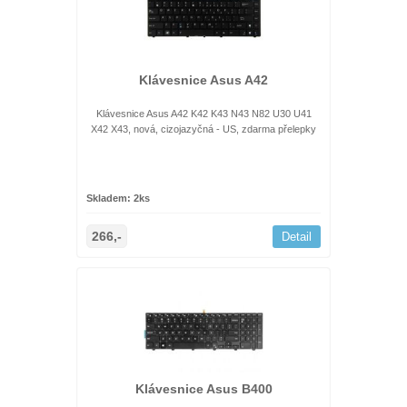
Klávesnice Asus A42
Klávesnice Asus A42 K42 K43 N43 N82 U30 U41
X42 X43, nová, cizojazyčná - US, zdarma přelepky
Skladem: 2ks
266,-
Detail
Klávesnice Asus B400