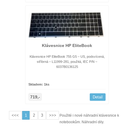
Klávesnice HP EliteBook
Klávesnice HP EliteBook 755 G5 – US, podsvícená,
stříbrná – L11999-281, použitá, IEC P/N –
6037B0136125
Skladem: 1ks
719,-
Detail
<<<
1
2
3
>>>
Použité i nové náhradní klávesnice k
notebookům. Náhradní dily.