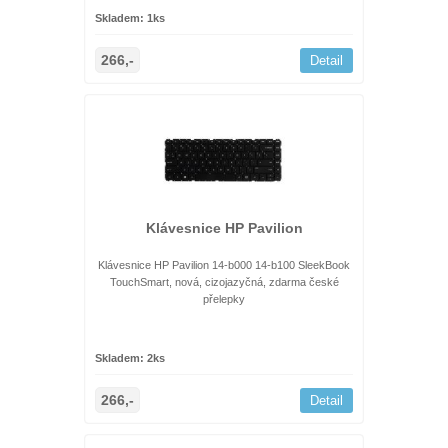
Skladem: 1ks
266,-
Detail
Klávesnice HP Pavilion
Klávesnice HP Pavilion 14-b000 14-b100 SleekBook
TouchSmart, nová, cizojazyčná, zdarma české
přelepky
Skladem: 2ks
266,-
Detail