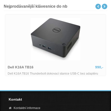
Nejprodávanější klávesnice do nb
Dell K16A TB16
990,-
Dell K16A TB16 Thunderbolt dokovací stanice USB-C bez adaptéru
Kontakt
Kontaktní informace