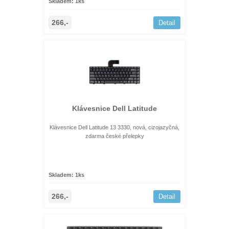
Skladem: 1ks
266,-
Detail
Klávesnice Dell Latitude
Klávesnice Dell Latitude 13 3330, nová, cizojazyčná,
zdarma české přelepky
Skladem: 1ks
266,-
Detail