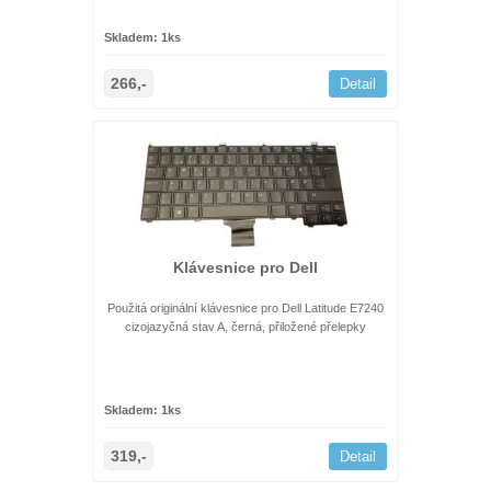
Skladem: 1ks
266,-
Detail
Klávesnice pro Dell
Použitá originální klávesnice pro Dell Latitude E7240
cizojazyčná stav A, černá, přiložené přelepky
Skladem: 1ks
319,-
Detail