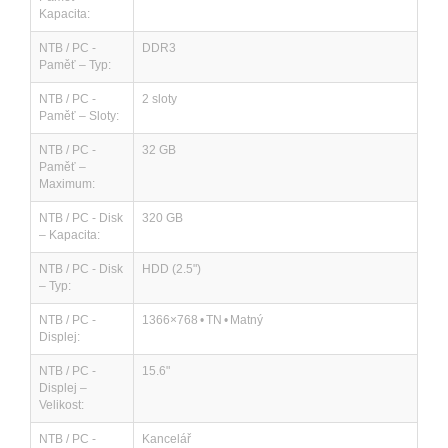
Kapacita:
NTB / PC -
DDR3
Paměť – Typ:
NTB / PC -
2 sloty
Paměť – Sloty:
NTB / PC -
32 GB
Paměť –
Maximum:
NTB / PC - Disk
320 GB
– Kapacita:
NTB / PC - Disk
HDD (2.5")
– Typ:
NTB / PC -
1366×768 • TN • Matný
Displej:
NTB / PC -
15.6"
Displej –
Velikost:
NTB / PC -
Kancelář