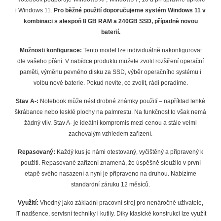
i Windows 11.
Pro běžné použití doporučujeme systém Windows 11 v
kombinaci s alespoň 8 GB RAM a 240GB SSD, případně novou
baterií.
Možnosti konfigurace:
Tento model lze individuálně nakonfigurovat
dle vašeho přání. V nabídce produktu můžete zvolit rozšíření operační
paměti, výměnu pevného disku za SSD, výběr operačního systému i
volbu nové baterie. Pokud nevíte, co zvolit, rádi poradíme.
Stav A-:
Notebook může nést drobné známky použití – například lehké
škrábance nebo lesklé plochy na palmrestu. Na funkčnost to však nemá
žádný vliv. Stav A- je ideální kompromis mezi cenou a stále velmi
zachovalým vzhledem zařízení.
Repasovaný:
Každý kus je námi otestovaný, vyčištěný a připravený k
použití. Repasované zařízení znamená, že úspěšně sloužilo v první
etapě svého nasazení a nyní je připraveno na druhou. Nabízíme
standardní záruku 12 měsíců.
Využití:
Vhodný jako základní pracovní stroj pro nenáročné uživatele,
IT nadšence, servisní techniky i kutily. Díky klasické konstrukci lze využít