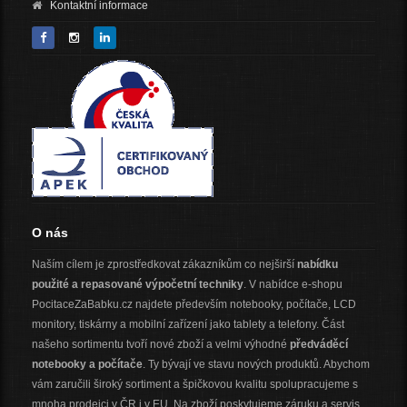
Kontaktní informace
O nás
Naším cílem je zprostředkovat zákazníkům co nejširší
nabídku
použité a repasované výpočetní techniky
. V nabídce e-shopu
PocitaceZaBabku.cz najdete především notebooky, počítače, LCD
monitory, tiskárny a mobilní zařízení jako tablety a telefony. Část
našeho sortimentu tvoří nové zboží a velmi výhodné
předváděcí
notebooky a počítače
. Ty bývají ve stavu nových produktů. Abychom
vám zaručili široký sortiment a špičkovou kvalitu spolupracujeme s
mnoha prodejci v ČR i v EU. Na zboží poskytujeme záruku a servis.