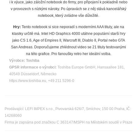
i k výuce, jako záložní notebook do firmy, pro připojení k pokladně nebo
v provozech s nízkými nároky. Po úpravách se z něj stává kancelářský
notebook, který zvládne vše důležité.
Hry:
Tento notebook si sice neporadí s moderními AAA tituly, ale na
klasiky určitě má. Intel HD Graphics 4000 utáhne populární starší hry
jako CS 1.6, Age of Empires II, Warcraft III, Diablo II, Portal nebo GTA
San Andreas. Doporučujeme zhlédnout video se 21 tituly testovanými
na této grafice. Pro fanoušky retro her ideální volba.
Výrobce:
Toshiba
GPSR informace o výrobci:
Toshiba Europe GmbH, Hansaallee 181,
40549 Düsseldorf, Německo
https://www.toshiba.eu, +49 211 5296-0
Prodávající: LEFI IMPEX s.r.o., Pivovarská 626/7, Smíchov, 150 00 Praha, IČ:
14268060
Firma je zapsána pod značkou C 363147/MSPH na Městském soudě v Praze