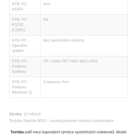
NTB / PC -
Ano
eSATA:
NTB / PC -
Ne
RS232
(COM1):
NTB / PC -
Bez operačního systému
Operační
systém:
NTB / PC -
XP • Vista • W7 • W8 • W10 • W11
Podpora
systému:
NTB / PC -
S úpravou: Ano
Podpora
Windows 11:
Záruka:
12 měsíců
Toshiba Satellite B552 – poctivý pracovní nástroj s potenciálem
Toshiba
patří mezi legendární výrobce spolehlivých notebooků. Model