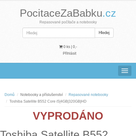
PocitaceZaBabku
.cz
Repasované počítače a notebooky
Hledej
0 ks |
0,-
Přihlásit
Navig
Domů
Notebooky a příslušenství
Repasované notebooky
Toshiba Satellite B552 Core i5|4GB|320GB|HD
VYPRODÁNO
Toshiba Satellite B552