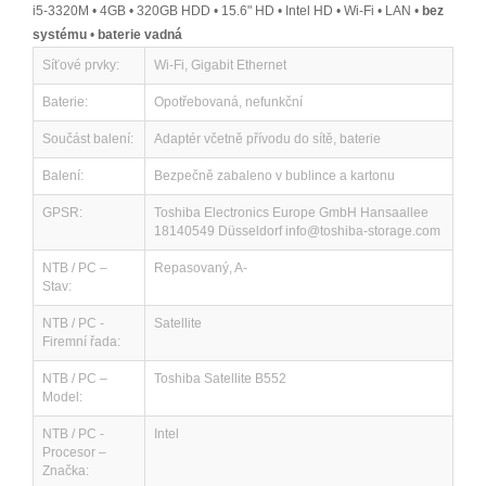
i5-3320M • 4GB • 320GB HDD • 15.6" HD • Intel HD • Wi-Fi • LAN •
bez
systému
•
baterie vadná
Síťové prvky:
Wi-Fi, Gigabit Ethernet
Baterie:
Opotřebovaná, nefunkční
Součást balení:
Adaptér včetně přívodu do sítě, baterie
Balení:
Bezpečně zabaleno v bublince a kartonu
GPSR:
Toshiba Electronics Europe GmbH Hansaallee
18140549 Düsseldorf info@toshiba-storage.com
NTB / PC –
Repasovaný, A-
Stav:
NTB / PC -
Satellite
Firemní řada:
NTB / PC –
Toshiba Satellite B552
Model:
NTB / PC -
Intel
Procesor –
Značka: