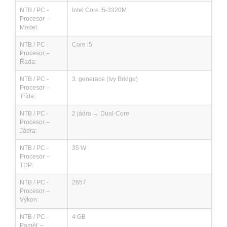
NTB / PC -
Intel Core i5-3320M
Procesor –
Model:
NTB / PC -
Core i5
Procesor –
Řada:
NTB / PC -
3. generace (Ivy Bridge)
Procesor –
Třída:
NTB / PC -
2 jádra → Dual-Core
Procesor –
Jádra:
NTB / PC -
35 W
Procesor –
TDP:
NTB / PC -
2657
Procesor –
Výkon:
NTB / PC -
4 GB
Paměť –