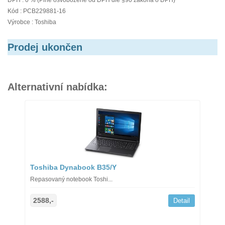
DPH : 0 % (Plně osvobozené od DPH dle §90 zákona o DPH)
Kód : PCB229881-16
Výrobce : Toshiba
Prodej ukončen
Alternativní nabídka:
Toshiba Dynabook B35/Y
Repasovaný notebook Toshi...
2588,-
Detail