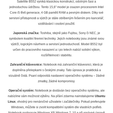
Satellite B552 vyniká klasickou konstrukcí, odolným šasi a
jednoduchou údržbou. Tento 15,6" model je osazen procesorem Intel
Core i5 třetí generace, 4 GB pamětí RAM a pevným diskem. Díky své
servisní přístupnosti a výdrži je stále oblíbeným řešením pro kancelář,
vzdělávání i osobní použití.
Japonská značka:
Toshiba, stejně jako Fujitsu, Sony či NEC, je
symbolem kvalitní firemní techniky. Jejich notebooky jsou známé svou
výdrží, logickým návrhem a servisní jednoduchostí. Model B552 byl
určen do pracovního nasazení a i po letech nabízí solidní výkon,
rozšiřitelnost i stabilitu.
Zahraniční klávesnice:
Notebook má zahraniční klávesnici, která je
doplněna přelepkami s českými znaky. Tato úprava je praktická a
vizuálně čistá. Psaní odpovídá nastavení operačního systému – žádné
zmatky, žádné kompromisy.
Operační systém:
Notebook je dodáván bez operačního systému, ale
nabízíme vám možnost výběru. Na přání zdarma nainstalujeme
Ubuntu
Linux
, vhodný pro nenáročné uživatele i začátečníky. Pokud preferujete
Windows, můžete si zvolit kompatibilní systém dle vlastních potřeb.
Notebook podporuje Windows XP, Windows 7, 10 a při správné úpravě