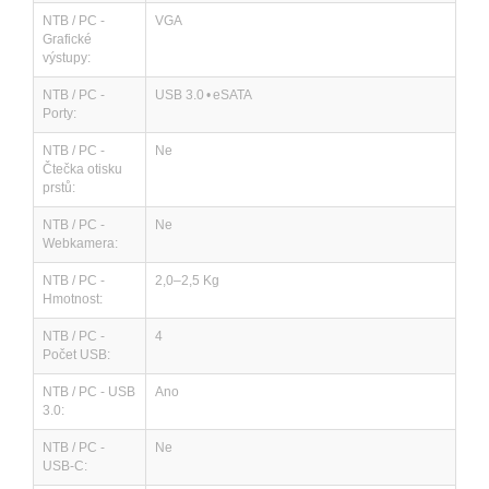
NTB / PC -
VGA
Grafické
výstupy:
NTB / PC -
USB 3.0 • eSATA
Porty:
NTB / PC -
Ne
Čtečka otisku
prstů:
NTB / PC -
Ne
Webkamera:
NTB / PC -
2,0–2,5 Kg
Hmotnost:
NTB / PC -
4
Počet USB:
NTB / PC - USB
Ano
3.0:
NTB / PC -
Ne
USB-C: