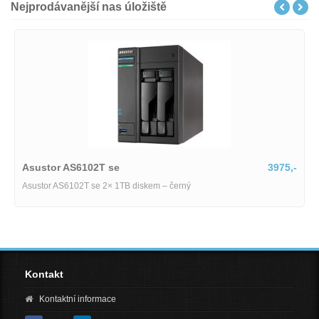
Nejprodávanější nas úložiště
Asustor AS6102T se
3975,-
Asustor AS6102T se 2× 1TB diskem – černý
Kontakt
Kontaktní informace