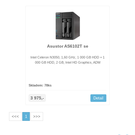
Asustor AS6102T se
Intel Celeron N3050, 1,60 GHz, 1 000 GB HDD + 1
000 GB HDD, 2 GB, Intel HD Graphics, ADM
Skladem: 78ks
3 975,-
Detail
<<<
1
>>>