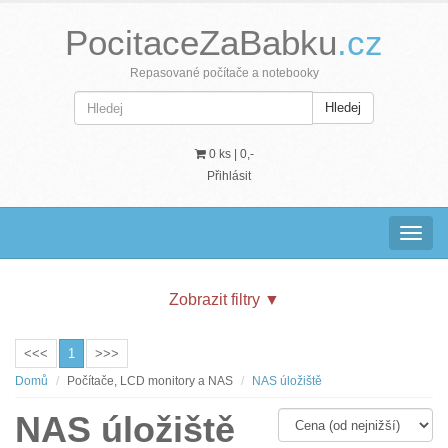
PocitaceZaBabku
.cz
Repasované počítače a notebooky
Hledej
0 ks |
0,-
Přihlásit
Navig
Zobrazit filtry
▼
<<<
1
>>>
Domů
Počítače, LCD monitory a NAS
NAS úložiště
NAS úložiště