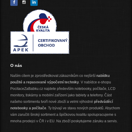
O nás
Naším cílem je zprostředkovat zákazníkům co nejširší
nabídku
použité a repasované výpočetní techniky
. V nabídce e-shopu
PocitaceZaBabku.cz najdete především notebooky, počítače, LCD
monitory, tiskárny a mobilní zařízení jako tablety a telefony. Část
našeho sortimentu tvoří nové zboží a velmi výhodné
předváděcí
notebooky a počítače
. Ty bývají ve stavu nových produktů. Abychom
vám zaručili široký sortiment a špičkovou kvalitu spolupracujeme s
mnoha prodejci v ČR i v EU. Na zboží poskytujeme záruku a servis.