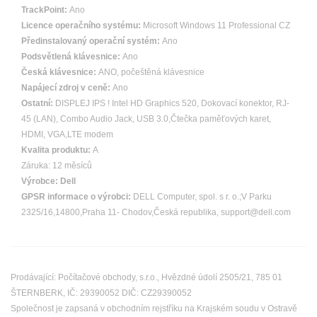
TrackPoint:
Ano
Licence operačního systému:
Microsoft Windows 11 Professional CZ
Předinstalovaný operační systém:
Ano
Podsvětlená klávesnice:
Ano
Česká klávesnice:
ANO, počeštěná klávesnice
Napájecí zdroj v ceně:
Ano
Ostatní:
DISPLEJ IPS ! Intel HD Graphics 520, Dokovací konektor, RJ-
45 (LAN), Combo Audio Jack, USB 3.0,Čtečka paměťových karet,
HDMI, VGA,LTE modem
Kvalita produktu:
A
Záruka: 12 měsíců
Výrobce:
Dell
GPSR informace o výrobci:
DELL Computer, spol. s r. o.;V Parku
2325/16,14800,Praha 11- Chodov,Česká republika, support@dell.com
Prodávající: Počítačové obchody, s.r.o., Hvězdné údolí 2505/21, 785 01
ŠTERNBERK, IČ: 29390052 DIČ: CZ29390052
Společnost je zapsaná v obchodním rejstříku na Krajském soudu v Ostravě