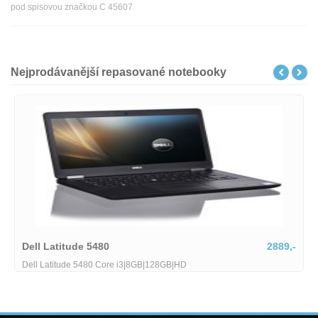
pod spisovou značkou C 45607
Nejprodávanější repasované notebooky
Dell Latitude 5480
2889,-
Dell Latitude 5480 Core i3|8GB|128GB|HD