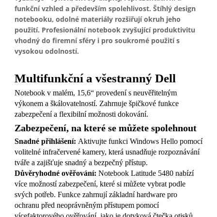
funkční vzhled a především spolehlivost. Štíhlý design
notebooku, odolné materiály rozšiřují okruh jeho
použití. Profesionální notebook zvyšující produktivitu
vhodný do firemní sféry i pro soukromé použití s
vysokou odolností.
Multifunkční a všestranný Dell
Notebook v malém, 15,6“ provedení s neuvěřitelným
výkonem a škálovatelností. Zahrnuje špičkové funkce
zabezpečení a flexibilní možnosti dokování.
Zabezpečení, na které se můžete spolehnout
Snadné přihlášení:
Aktivujte funkci Windows Hello pomocí
volitelné infračervené kamery, která usnadňuje rozpoznávání
tváře a zajišťuje snadný a bezpečný přístup.
Důvěryhodné ověřování:
Notebook Latitude 5480 nabízí
více možností zabezpečení, které si můžete vybrat podle
svých potřeb. Funkce zahrnují základní hardware pro
ochranu před neoprávněným přístupem pomocí
vícefaktorového ověřování, jako je dotyková čtečka otisků