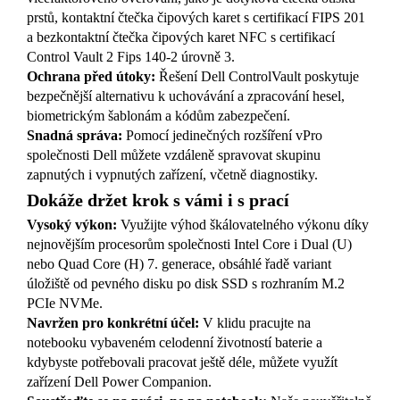
prstů, kontaktní čtečka čipových karet s certifikací FIPS 201
a bezkontaktní čtečka čipových karet NFC s certifikací
Control Vault 2 Fips 140-2 úrovně 3.
Ochrana před útoky:
Řešení Dell ControlVault poskytuje
bezpečnější alternativu k uchovávání a zpracování hesel,
biometrickým šablonám a kódům zabezpečení.
Snadná správa:
Pomocí jedinečných rozšíření vPro
společnosti Dell můžete vzdáleně spravovat skupinu
zapnutých i vypnutých zařízení, včetně diagnostiky.
Dokáže držet krok s vámi i s prací
Vysoký výkon:
Využijte výhod škálovatelného výkonu díky
nejnovějším procesorům společnosti Intel Core i Dual (U)
nebo Quad Core (H) 7. generace, obsáhlé řadě variant
úložiště od pevného disku po disk SSD s rozhraním M.2
PCIe NVMe.
Navržen pro konkrétní účel:
V klidu pracujte na
notebooku vybaveném celodenní životností baterie a
kdybyste potřebovali pracovat ještě déle, můžete využít
zařízení Dell Power Companion.