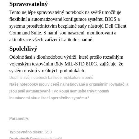
Spravovatelný
Tento nejlépe spravovatelný notebook na světě umožňuje
flexibilní a automatizované konfigurace systému BIOS a
systému prostřednictvím bezplatné sady nástrojů Dell Client
Command Suite. S námi jsou nasazení, monitorování a
aktualizace všech zařízení Latitude snadné.
Spolehlivý
Odolné šasi s dlouhodobou výdrží, které prošlo rozsáhlým
vojenským testováním třídy MIL-STD 810G, zajišťuje, že
systém obstojí v reálných podmínkách.
Doplňte svůj notebook Latitude replikátorem portů
Naše notebooky jsou v ceně nainstalované s originálními ovladači a
jsou plně aktualizované ! Po koupi nemusíte trávit hodiny
instalacemi aktualizací operačního systému !
Parametry:
Typ pevného disku:
SSD