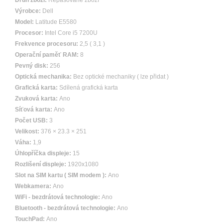
Druh zboží:
Repasované zboží
Výrobce:
Dell
Model:
Latitude E5580
Procesor:
Intel Core i5 7200U
Frekvence procesoru:
2,5 ( 3,1 )
Operační paměť RAM:
8
Pevný disk:
256
Optická mechanika:
Bez optické mechaniky ( lze přidat )
Grafická karta:
Sdílená grafická karta
Zvuková karta:
Ano
Síťová karta:
Ano
Počet USB:
3
Velikost:
376 × 23.3 × 251
Váha:
1,9
Úhlopříčka displeje:
15
Rozlišení displeje:
1920x1080
Slot na SIM kartu ( SIM modem ):
Ano
Webkamera:
Ano
WiFi - bezdrátová technologie:
Ano
Bluetooth - bezdrátová technologie:
Ano
TouchPad:
Ano