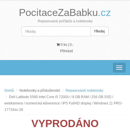
PocitaceZaBabku
.cz
Repasované počítače a notebooky
Hledej
0 ks |
0,-
Přihlásit
Navig
Domů
Notebooky a příslušenství
Repasované notebooky
Dell Latitude 5580 Intel Core i5 7200U / 8 GB RAM / 256 GB SSD /
webkamera / numerická klávesnice / IPS FullHD displej / Windows 11 PRO-
17716sc-26
VYPRODÁNO