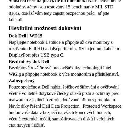
Soustřeďte se na práci, ne na notebook:
Naše neuvěřitelně
odolné systémy jsou testovány 15 benchmarky MIL STD
810G, dokáží vám tedy zajistit bezpečnou práci, ať jste
kdekoli.
Flexibilní možnosti dokování
Dok Dell | WD15
Napájejte notebook Latitude a připojte až dva monitory s
rozlišením Full HD a další periferní zařízení jedním kabelem
DisplayPort přes USB typu C.
Bezdrátový dok Dell
Bezdrátově rozšiřte své pracoviště díky technologii Intel
WiGig a připojte notebook k více monitorům a příslušenství.
Zabezpečený
Pouze společnost Dell nabízí špičkové šifrování a ověřování
včetně volitelné dotykové čtečky otisků prstů a ochrany před
malwarem z jediného zdroje dodávané přímo s produktem.
Navíc díky řešení Dell Data Protection | Protected Workspace
budou vaše data v bezpečí na všech koncových bodech,
včetně externích médií, samošifrovacích disků i veřejných
cloudových úložišť.