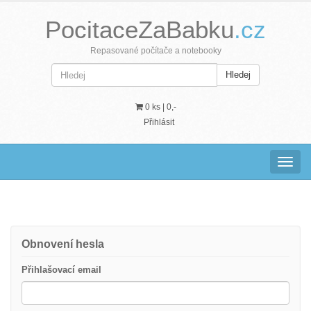
PocitaceZaBabku
.cz
Repasované počítače a notebooky
Hledej
0 ks |
0,-
Přihlásit
Navig
Obnovení hesla
Přihlašovací email