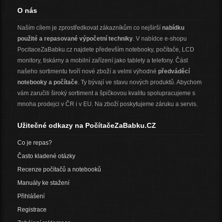
O nás
Naším cílem je zprostředkovat zákazníkům co nejširší
nabídku
použité a repasované výpočetní techniky
. V nabídce e-shopu
PocitaceZaBabku.cz najdete především notebooky, počítače, LCD
monitory, tiskárny a mobilní zařízení jako tablety a telefony. Část
našeho sortimentu tvoří nové zboží a velmi výhodné
předváděcí
notebooky a počítače
. Ty bývají ve stavu nových produktů. Abychom
vám zaručili široký sortiment a špičkovou kvalitu spolupracujeme s
mnoha prodejci v ČR i v EU. Na zboží poskytujeme záruku a servis.
Užitečné odkazy na PočítačeZaBabku.CZ
Co je repas?
Často kladené otázky
Recenze počítačů a notebooků
Manuály ke stažení
Přihlášení
Registrace