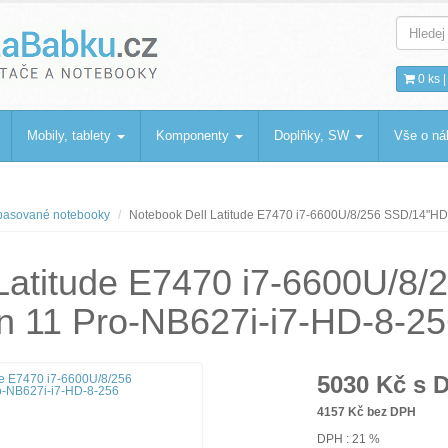
bku
.cz
0 ks 
Mobily, tablety
Komponenty
Doplňky, SW
Vše o n
asované notebooky
Notebook Dell Latitude E7470 i7-6600U/8/256 SSD/14"HD
Latitude E7470 i7-6600U/8/
 11 Pro-NB627i-i7-HD-8-25
5030
Kč s 
4157
Kč bez DPH
DPH : 21 %