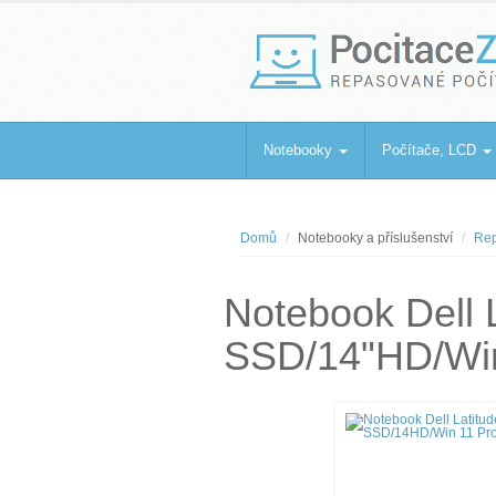
PocitaceZaBa
Repasované počítače a notebooky
Notebooky
Počítače, LCD
Domů
Notebooky a příslušenství
Rep
Notebook Dell 
SSD/14"HD/Win