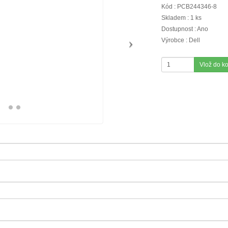
Kód : PCB244346-8
Skladem : 1 ks
Dostupnost : Ano
Výrobce : Dell
Vlož do k