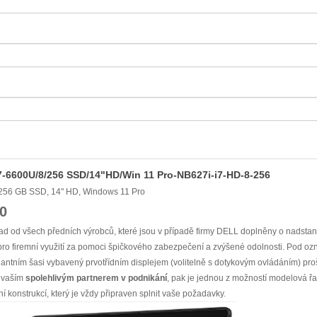
i7-6600U/8/256 SSD/14"HD/Win 11 Pro-NB627i-i7-HD-8-256
 256 GB SSD, 14" HD, Windows 11 Pro
0
d od všech předních výrobců, které jsou v případě firmy DELL doplněny o nadsta
ro firemní využití za pomoci špičkového zabezpečení a zvýšené odolnosti. Pod oz
egantním šasi vybavený prvotřídním displejem (volitelně s dotykovým ovládáním) 
 vaším
spolehlivým partnerem v podnikání
, pak je jednou z možností modelová ř
í konstrukcí, který je vždy připraven splnit vaše požadavky.