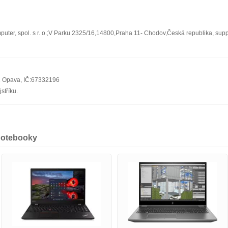
ter, spol. s r. o.;V Parku 2325/16,14800,Praha 11- Chodov,Česká republika, sup
01 Opava, IČ:67332196
stříku.
notebooky