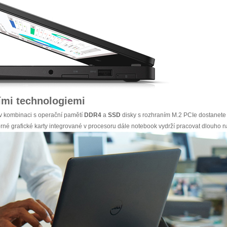
ími technologiemi
v kombinaci s operační pamětí
DDR4
a
SSD
disky s rozhraním M.2 PCIe dostanete k
rné grafické karty integrované v procesoru dále notebook vydrží pracovat dlouho n