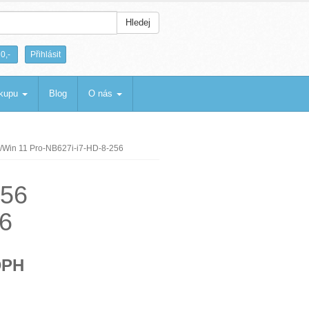
Hledej
|
0,-
Přihlásit
ákupu
Blog
O nás
/Win 11 Pro-NB627i-i7-HD-8-256
256
6
DPH