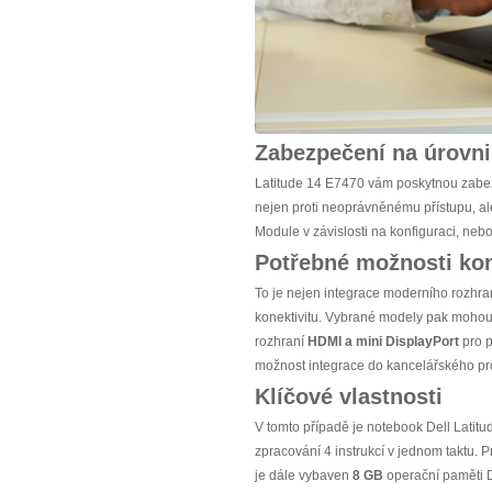
Zabezpečení na úrovni
Latitude 14 E7470 vám poskytnou zabezp
nejen proti neoprávněnému přístupu, ale
Module v závislosti na konfiguraci, ne
Potřebné možnosti kon
To je nejen integrace moderního rozhra
konektivitu. Vybrané modely pak moho
rozhraní
HDMI
a mini DisplayPort
pro 
možnost integrace do kancelářského pros
Klíčové vlastnosti
V tomto případě je notebook Dell Lat
zpracování 4 instrukcí v jednom taktu.
je dále vybaven
8 GB
operační paměti D