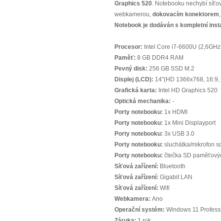
Graphics 520
. Notebooku nechybí síťo
webkamerou,
dokovacím konektorem
Notebook je dodáván s kompletní inst
Procesor:
Intel Core i7-6600U (2,6GH
Paměť:
8 GB DDR4 RAM
Pevný disk:
256 GB SSD M.2
Displej (LCD):
14"(HD 1366x768, 16:9,
Grafická karta:
Intel HD Graphics 520
Optická mechanika:
-
Porty notebooku:
1x HDMI
Porty notebooku:
1x Mini Displayport
Porty notebooku:
3x USB 3.0
Porty notebooku:
sluchátka/mikrofon s
Porty notebooku:
čtečka SD paměťovýc
Síťová zařízení:
Bluetooth
Síťová zařízení:
Gigabit LAN
Síťová zařízení:
Wifi
Webkamera:
Ano
Operační systém:
Windows 11 Professi
Záruka:
1 rok