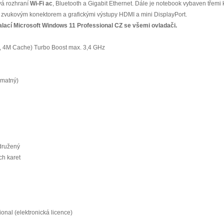
vá rozhraní
Wi-Fi ac
, Bluetooth a Gigabit Ethernet. Dále je notebook vybaven třemi
, zvukovým konektorem a grafickými výstupy HDMI a mini DisplayPort.
alací Microsoft Windows 11 Professional CZ se všemi ovladači.
z, 4M Cache) Turbo Boost max. 3,4 GHz
 matný)
družený
h karet
onal (elektronická licence)