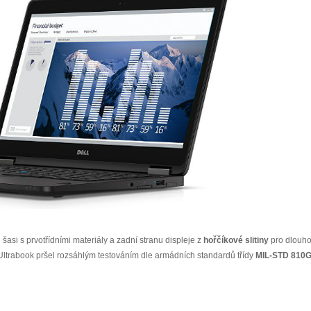
asi s prvotřídními materiály a zadní stranu displeje z
hořčíkové slitiny
pro dlouh
. Ultrabook pršel rozsáhlým testováním dle armádních standardů třídy
MIL-STD 810