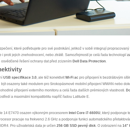
ečení, které potřebujete pro své podnikání, jelikož v sobě integrují propracovan
 i proti jejich znehodnocení, nebo ztrátě. Samozřejmostí je celá řada technologií
z
bo osvědčené řešení ochrany dat před zcizením
Dell Data Protection
.
ektivity
ní
USB specifikace 3.0
, ale též konektivit
Wi-Fi ac
pro připojení k bezdrátovým sítí
u být osazeny také modulem pro širokopásmové mobilní připojení WWAN nebo doko
pohodlné připojení externího monitoru a celá řada dalších prémiových vlastnosti.
Do
tředí a maximální kompatibilitu napříč řadou Latitude E.
itude 14 E7470 osazen výkonným procesorem
Intel Core
i7-6600U
, který podporuje 
 Procesor pracuje na frekvenci 2.6 GHz a podporuje funkci automatického přetaktov
DR4. Pro uživatelská data je určen
256 GB SSD
pevný disk
. O zobrazení na
14"