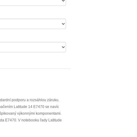
ndardní podporu a rozsáhlou záruku.
načením Latitude 14 E7470 se navíc
prošpikovaný výkonnými komponentami.
ada E7470. V notebooku řady Latitude