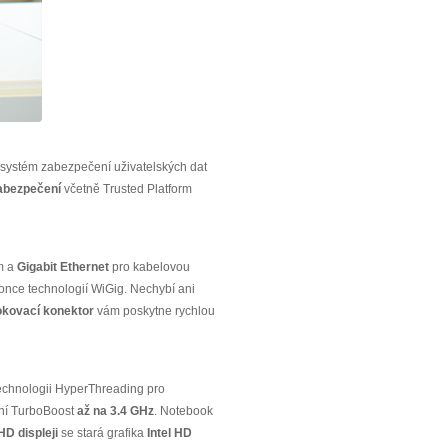
ý systém zabezpečení uživatelských dat
abezpečení
včetně Trusted Platform
m a
Gigabit Ethernet
pro kabelovou
nce technologií WiGig. Nechybí ani
kovací konektor
vám poskytne rychlou
technologii HyperThreading pro
ání TurboBoost
až na 3.4 GHz
. Notebook
HD
displeji
se stará grafika
Intel HD