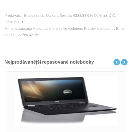
Prodávající: Bramon s.r.o, Otakara Ševčíka 4228/83 636 00 Brno, DIČ:
CZ26197910
Firma je zapsaná v obchodním rejstříku vedeném Krajským soudem v Brně,
oddíl C, vložka 62199
Nejprodávanější repasované notebooky