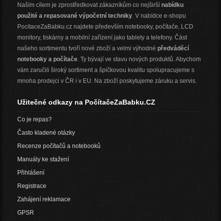
Naším cílem je zprostředkovat zákazníkům co nejširší
nabídku
použité a repasované výpočetní techniky
. V nabídce e-shopu
PocitaceZaBabku.cz najdete především notebooky, počítače, LCD
monitory, tiskárny a mobilní zařízení jako tablety a telefony. Část
našeho sortimentu tvoří nové zboží a velmi výhodné
předváděcí
notebooky a počítače
. Ty bývají ve stavu nových produktů. Abychom
vám zaručili široký sortiment a špičkovou kvalitu spolupracujeme s
mnoha prodejci v ČR i v EU. Na zboží poskytujeme záruku a servis.
Užitečné odkazy na PočítačeZaBabku.CZ
Co je repas?
Často kladené otázky
Recenze počítačů a notebooků
Manuály ke stažení
Přihlášení
Registrace
Zahájení reklamace
GPSR