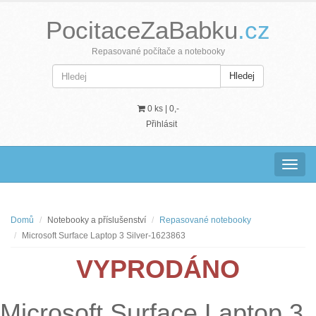
PocitaceZaBabku
.cz
Repasované počítače a notebooky
Hledej
0 ks |
0,-
Přihlásit
Navig
Domů
Notebooky a příslušenství
Repasované notebooky
Microsoft Surface Laptop 3 Silver-1623863
VYPRODÁNO
Microsoft Surface Laptop 3