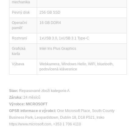
mechanika
Pevný disk
256 GB SSD
Operační
16 GB DDR4
paměť
Rozhraní
1xUSB 3.0, 1xUSB 3.1 Type-C
Grafická
Intel Iris Plus Graphics
karta
Výbava
Webkamera, Windows Hello, WiFi, bluetooth,
podsvícená klávesnice
Stav:
Repasované zboží kategorie A
Záruka:
24 měsíců
Výrobce:
MICROSOFT
GPSR informace o výrobci:
One Microsoft Place, South County
Business Park, Leopardstown, Dublin 18, D18 P521, Irsko
https://www.microsoft.com, +353 1 706 4110