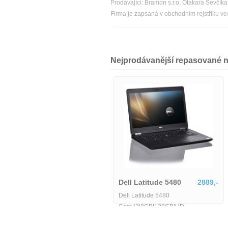
Prodávající: Bramon s.r.o, Otakara Ševčí
Firma je zapsaná v obchodním rejstříku v
Nejprodávanější repasované 
Dell Latitude 5580-MU-1-
IB06155
6425,-
Dell Latitude 5480
2889,-
Dell Latitude 5580-MU-1-IB06155
Dell Latitude 5480
Core i3|8GB|128GB|HD