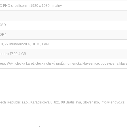
D FHD s rozlišením 1920 x 1080 - matný
 SSD
DDR4
0, 2xThunderbolt 4, HDMI, LAN
Quadro T500 4 GB
a, WiFi, čtečka karet, čtečka otisků prstů, numerická klávesnice, podsvícená kláv
ch Republic s.r.o., Karadžičova 8, 821 08 Bratislava, Slovensko, info@lenovo.cz