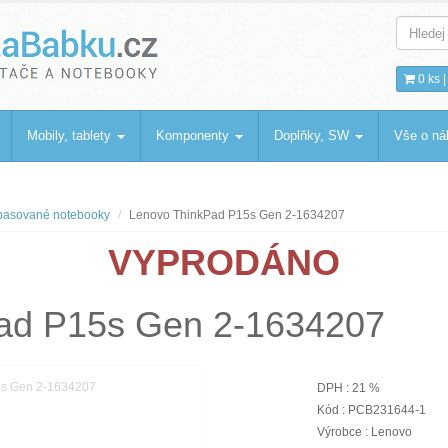
bku
.cz
0 ks 
Mobily, tablety
Komponenty
Doplňky, SW
Vše o n
asované notebooky
Lenovo ThinkPad P15s Gen 2-1634207
VYPRODÁNO
ad P15s Gen 2-1634207
DPH : 21 %
Kód : PCB231644-1
Výrobce : Lenovo