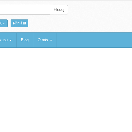
Hledej
|
0,-
Přihlásit
ákupu
Blog
O nás