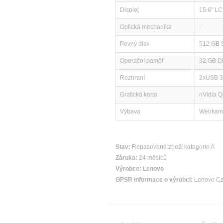
Displej
15.6" LC
Optická mechanika
-
Pevný disk
512 GB
Operační paměť
32 GB 
Rozhraní
2xUSB 3.
Grafická karta
nVidia 
Výbava
Webkamer
Stav:
Repasované zboží kategorie A
Záruka:
24 měsíců
Výrobce:
Lenovo
GPSR informace o výrobci:
Lenovo Cze