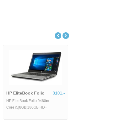
HP EliteBook Folio
3101,-
HP EliteBook Folio 9480m
Core i5|8GB|180GB|HD+