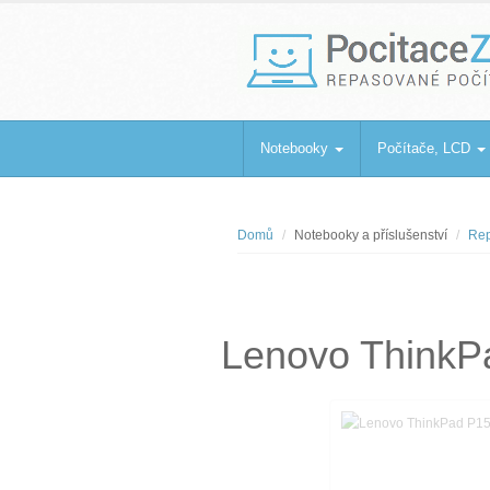
PocitaceZaBa
Repasované počítače a notebooky
Notebooky
Počítače, LCD
Domů
Notebooky a příslušenství
Rep
Lenovo ThinkP