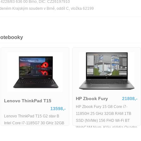
ka 4228/83 636 00 Brno, DIČ: CZ26197910
edeném Krajským soudem v Brně, oddíl C, vložka 62199
notebooky
HP Zbook Fury
21808,-
Lenovo ThinkPad T15
HP Zbook Fury 15 G8 Core i7-
13598,-
11850H 25 GHz 32GB RAM 1TB
Lenovo ThinkPad T15 G2 stav B
SSD (NVMe) 156 FHD Wi-Fi BT
Intel Core i7-1185G7 30 GHz 32GB
WebCAM Num. Kláv. nVidia Quadro
RAM 512GB SSD 156 FHD Wi-Fi
RTX
BT WebCAM Windows 11 Pro -