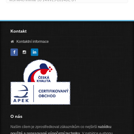
MSI MAG Infinite S3 14NVL5-2814DE DT
Kontakt
Kontaktní informace
O nás
Naším cílem je zprostředkovat zákazníkům co nejširší
nabídku
použité a repasované výpočetní techniky
. V nabídce e-shopu