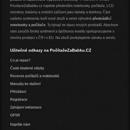
PocitaceZaBabku.cz najdete především notebooky, počítače, LCD
monitory, tiskárny a mobilní zařízení jako tablety a telefony. Část
našeho sortimentu tvoří nové zboží a velmi výhodné
předváděcí
notebooky a počítače
. Ty bývají ve stavu nových produktů. Abychom
vám zaručili široký sortiment a špičkovou kvalitu spolupracujeme s
mnoha prodejci v ČR i v EU. Na zboží poskytujeme záruku a servis.
Užitečné odkazy na PočítačeZaBabku.CZ
Co je repas?
Často kladené otázky
Recenze počítačů a notebooků
Manuály ke stažení
Přihlášení
Registrace
Zahájení reklamace
GPSR
Napište nám