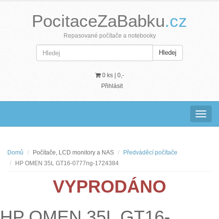
PocitaceZaBabku
.cz
Repasované počítače a notebooky
Hledej
0 ks |
0,-
Přihlásit
Navig
Domů
Počítače, LCD monitory a NAS
Předváděcí počítače
HP OMEN 35L GT16-0777ng-1724384
VYPRODÁNO
HP OMEN 35L GT16-