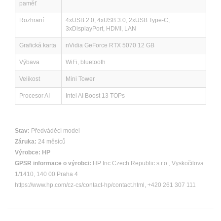
paměť
Rozhraní
4xUSB 2.0, 4xUSB 3.0, 2xUSB Type-C,
3xDisplayPort, HDMI, LAN
Grafická karta
nVidia GeForce RTX 5070 12 GB
Výbava
WiFi, bluetooth
Velikost
Mini Tower
Procesor AI
Intel AI Boost 13 TOPs
Stav:
Předváděcí model
Záruka:
24 měsíců
Výrobce:
HP
GPSR informace o výrobci:
HP Inc Czech Republic s.r.o., Vyskočilova
1/1410, 140 00 Praha 4
https://www.hp.com/cz-cs/contact-hp/contact.html, +420 261 307 111