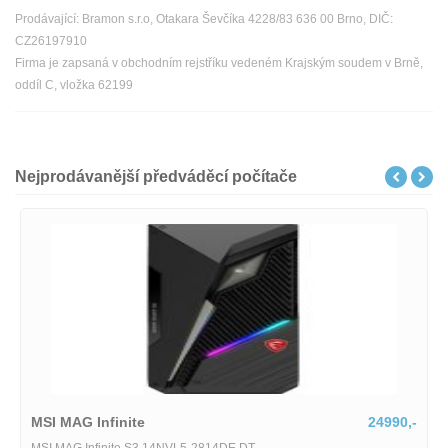
Prodávající: Bramon s.r.o, Otakara Ševčíka 4228/83 636 00 Brno, DIČ:
CZ26197910
Firma je zapsaná v obchodním rejstříku vedeném Krajským soudem v Brně,
oddíl C, vložka 62199
Nejprodávanější předváděcí počítače
MSI MAG Infinite
24990,-