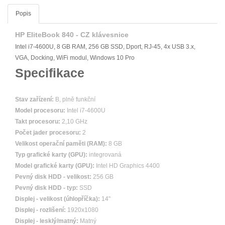
Popis
HP EliteBook 840 - CZ klávesnice
Intel i7-4600U, 8 GB RAM, 256 GB SSD, Dport, RJ-45, 4x USB 3.x,
VGA, Docking, WiFi modul, Windows 10 Pro
Specifikace
Stav zařízení:
B, plně funkční
Model procesoru:
Intel i7-4600U
Takt procesoru:
2,10 GHz
Počet jader procesoru:
2
Velikost operační paměti (RAM):
8 GB
Typ grafické karty (GPU):
integrovaná
Model grafické karty (GPU):
Intel HD Graphics 4400
Pevný disk HDD - velikost:
256 GB
Pevný disk HDD - typ:
SSD
Displej - velikost (úhlopříčka):
14"
Displej - rozlišení:
1920x1080
Displej - lesklý/matný:
Matný