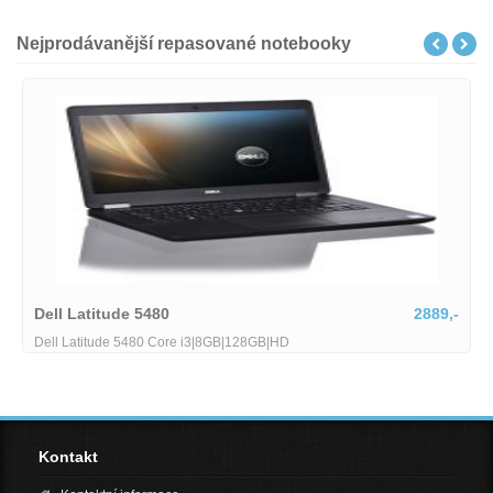
Nejprodávanější repasované notebooky
2889,-
HP Zbook Fury
HP Zbook Fury 15 G8 Core i7-11850H 25 GHz 32GB R
(NVMe) 156 FHD Wi-Fi BT WebCAM Num. Kláv. nVidia
Kontakt