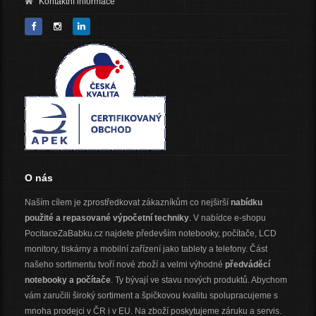
Kontaktní informace
O nás
Naším cílem je zprostředkovat zákazníkům co nejširší
nabídku
použité a repasované výpočetní techniky
. V nabídce e-shopu
PocitaceZaBabku.cz najdete především notebooky, počítače, LCD
monitory, tiskárny a mobilní zařízení jako tablety a telefony. Část
našeho sortimentu tvoří nové zboží a velmi výhodné
předváděcí
notebooky a počítače
. Ty bývají ve stavu nových produktů. Abychom
vám zaručili široký sortiment a špičkovou kvalitu spolupracujeme s
mnoha prodejci v ČR i v EU. Na zboží poskytujeme záruku a servis.