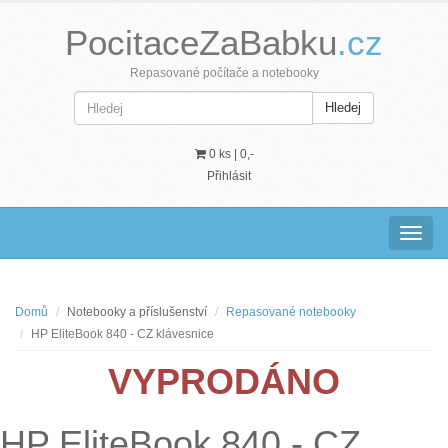
PocitaceZaBabku
.cz
Repasované počítače a notebooky
Hledej
0 ks |
0,-
Přihlásit
Navig
Domů
Notebooky a příslušenství
Repasované notebooky
HP EliteBook 840 - CZ klávesnice
VYPRODÁNO
HP EliteBook 840 - CZ