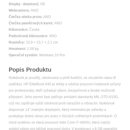
Displej - dotykový:
NE
Webcamera:
ANO
Čtečka otisku prstu:
ANO
Čtečka paměťových karet:
ANO
Klávesnice:
Česká
Podsvícená klávesnice:
ANO
Rozměry:
33,9 × 23,7 × 2,1 cm
Hmotnost:
1,58 kg
Operační systém:
Windows 10 Pro
Popis Produktu
Notebook je použitý, otestovaný a plně funkční, ve vizuálním stavu B
(oděrky). HP EliteBook 840 je lehký a odolný pracovní notebook určený
pro profesionály, kteří vyžadují výkon, bezpečnost a široké možnosti
připojení. Jeho pevné šasi splňuje armádní standardy MIL-STD-810G,
což mu zajišťuje vyšší odolnost proti nárazům a vibracím. Notebook
disponuje 14" matným displejem, který minimalizuje odlesky a
poskytuje dobrý obraz pro práci v různých světelných podmínkách. O
chod systému se stará procesor Intel Core i7-4600U, který nabízí
solidní výkon pro běžné pracovní úlohy. V kombinaci s 8 GB operační