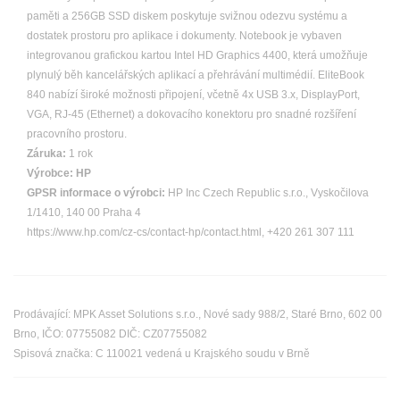
paměti a 256GB SSD diskem poskytuje svižnou odezvu systému a
dostatek prostoru pro aplikace i dokumenty. Notebook je vybaven
integrovanou grafickou kartou Intel HD Graphics 4400, která umožňuje
plynulý běh kancelářských aplikací a přehrávání multimédií. EliteBook
840 nabízí široké možnosti připojení, včetně 4x USB 3.x, DisplayPort,
VGA, RJ-45 (Ethernet) a dokovacího konektoru pro snadné rozšíření
pracovního prostoru.
Záruka:
1 rok
Výrobce:
HP
GPSR informace o výrobci:
HP Inc Czech Republic s.r.o., Vyskočilova
1/1410, 140 00 Praha 4
https://www.hp.com/cz-cs/contact-hp/contact.html, +420 261 307 111
Prodávající: MPK Asset Solutions s.r.o., Nové sady 988/2, Staré Brno, 602 00
Brno, IČO: 07755082 DIČ: CZ07755082
Spisová značka: C 110021 vedená u Krajského soudu v Brně