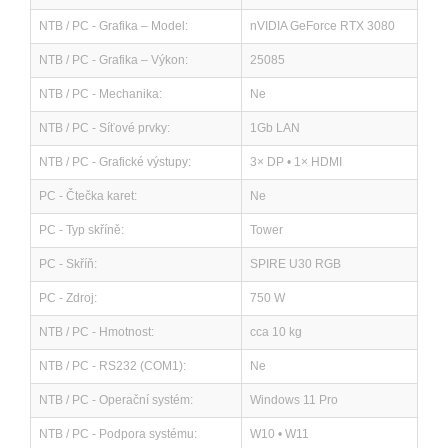
NTB / PC - Grafika – Model:
nVIDIA GeForce RTX 3080
NTB / PC - Grafika – Výkon:
25085
NTB / PC - Mechanika:
Ne
NTB / PC - Síťové prvky:
1Gb LAN
NTB / PC - Grafické výstupy:
3× DP • 1× HDMI
PC - Čtečka karet:
Ne
PC - Typ skříně:
Tower
PC - Skříň:
SPIRE U30 RGB
PC - Zdroj:
750 W
NTB / PC - Hmotnost:
cca 10 kg
NTB / PC - RS232 (COM1):
Ne
NTB / PC - Operační systém:
Windows 11 Pro
NTB / PC - Podpora systému:
W10 • W11