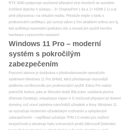
RTX 3080 podporuje současné připojení více monitorů ve vysokém
rozlišení (typicky 4 výstupy – 3× DisplayPort 1.4a a 1× HDMI 2.1) a je
plně připravena i na virtuální realitu. Přestože nejde o kartu s
profesionální certifikací, její surový výkon ji činí atraktivní volbou pro ty,
kdo potřebují maximální grafickou sílu a nevadí jim využití herního
hardware v pracovním nasazení.
Windows 11 Pro – moderní
systém s pokročilým
zabezpečením
Pracovní stanice je dodávána s předinstalovaným operačním
systémem Windows 11 Pro (64bit), který představuje nejnovější
platformu od Microsoftu pro profesionální využití. Edice Pro nabízí
pokročilé funkce, jako je šifrování disků BitLocker, vzdálená plocha
(Remote Desktop), virtualizace Hyper-V či možnosti připojení do firemní
domény, což ocení zejména náročnější uživatelé a firmy. Windows 11
se vyznačuje moderním uživatelským rozhraním a vylepšeným
zabezpečením – například vyžaduje TPM 2.0 modul pro zvýšení
bezpečnosti a obsahuje řadu ochranných prvků (Microsoft Defender,