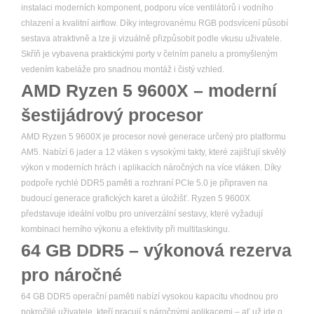
instalaci moderních komponent, podporu více ventilátorů i vodního
chlazení a kvalitní airflow. Díky integrovanému RGB podsvícení působí
sestava atraktivně a lze ji vizuálně přizpůsobit podle vkusu uživatele.
Skříň je vybavena praktickými porty v čelním panelu a promyšleným
vedením kabeláže pro snadnou montáž i čistý vzhled.
AMD Ryzen 5 9600X – moderní
šestijádrový procesor
AMD Ryzen 5 9600X je procesor nové generace určený pro platformu
AM5. Nabízí 6 jader a 12 vláken s vysokými takty, které zajišťují skvělý
výkon v moderních hrách i aplikacích náročných na více vláken. Díky
podpoře rychlé DDR5 paměti a rozhraní PCIe 5.0 je připraven na
budoucí generace grafických karet a úložišť. Ryzen 5 9600X
představuje ideální volbu pro univerzální sestavy, které vyžadují
kombinaci herního výkonu a efektivity při multitaskingu.
64 GB DDR5 – výkonová rezerva
pro náročné
64 GB DDR5 operační paměti nabízí vysokou kapacitu vhodnou pro
pokročilé uživatele, kteří pracují s náročnými aplikacemi – ať už jde o