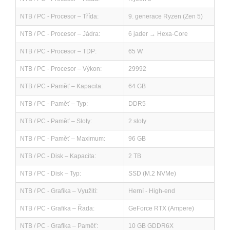
NTB / PC - Procesor – Třída:
9. generace Ryzen (Zen 5)
NTB / PC - Procesor – Jádra:
6 jader → Hexa-Core
NTB / PC - Procesor – TDP:
65 W
NTB / PC - Procesor – Výkon:
29992
NTB / PC - Paměť – Kapacita:
64 GB
NTB / PC - Paměť – Typ:
DDR5
NTB / PC - Paměť – Sloty:
2 sloty
NTB / PC - Paměť – Maximum:
96 GB
NTB / PC - Disk – Kapacita:
2 TB
NTB / PC - Disk – Typ:
SSD (M.2 NVMe)
NTB / PC - Grafika – Využití:
Herní - High-end
NTB / PC - Grafika – Řada:
GeForce RTX (Ampere)
NTB / PC - Grafika – Paměť:
10 GB GDDR6X