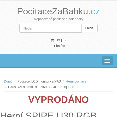
PocitaceZaBabku
.cz
Repasované počítače a notebooky
Hledej
0 ks |
0,-
Přihlásit
Navig
Domů
Počítače, LCD monitory a NAS
Herní počítače
Herní SPIRE U30 RGB 9600X|64GB|2TB|3080
VYPRODÁNO
Herní SPIRE U30 RGB