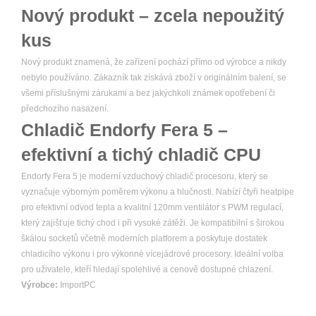
Nový produkt – zcela nepoužitý
kus
Nový produkt znamená, že zařízení pochází přímo od výrobce a nikdy
nebylo používáno. Zákazník tak získává zboží v originálním balení, se
všemi příslušnými zárukami a bez jakýchkoli známek opotřebení či
předchozího nasazení.
Chladič Endorfy Fera 5 –
efektivní a tichý chladič CPU
Endorfy Fera 5 je moderní vzduchový chladič procesoru, který se
vyznačuje výborným poměrem výkonu a hlučnosti. Nabízí čtyři heatpipe
pro efektivní odvod tepla a kvalitní 120mm ventilátor s PWM regulací,
který zajišťuje tichý chod i při vysoké zátěži. Je kompatibilní s širokou
škálou socketů včetně moderních platforem a poskytuje dostatek
chladicího výkonu i pro výkonné vícejádrové procesory. Ideální volba
pro uživatele, kteří hledají spolehlivé a cenově dostupné chlazení.
Výrobce:
ImportPC