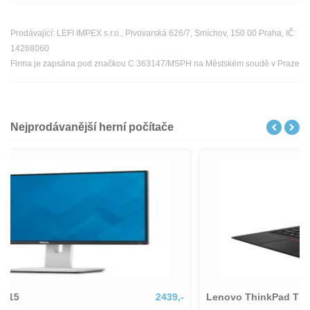
Prodávající: LEFI IMPEX s.r.o., Pivovarská 626/7, Smíchov, 150 00 Praha, IČ:
14268060
Firma je zapsána pod značkou C 363147/MSPH na Městském soudě v Praze
Nejprodávanější herní počítače
Lenovo ThinkPad T14
6507,-