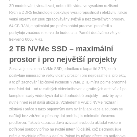
3D modelování, virtualizaci, nebo střih videa ve vysokém rozlišení.
Rychlá DDR5 technologie poskytuje vyšší propustnost i efektivitu, takže
velké objemy dat jsou zpracovávány svižně a bez zbytečných prodlev.
64 GB RAM je optimální pro profesionální pracovní prostředí a
poskytuje značnou rezervu do budoucna. Paměti dodáváme vždy o
frekvenci 6000 MHz.
2 TB NVMe SSD – maximální
prostor i pro největší projekty
Sestava je osazena NVMe SSD jednotkou o kapacitě 2 TB, která
poskytuje mimořádně velký úložný prostor i pro nejrozsáhlejší projekty,
a to při zachování špičkové rychlosti NVMe. 2 TB místa pojme ohromné
množství dat – od rozsáhlých videoknihoven a grafických archivů až po
kompletní sady vědeckých dat či dlouhodobé projekty – aniž by bylo
nutné hned řešit další úložiště. Vzhledem k využití NVMe rozhraní
zůstává i práce s takto objemnými daty svižná: aplikace a soubory se
načítají bez zdržení a přesuny dat probíhají s minimální časovou
prodlevou. Taková kapacita dává uživateli svobodu ukládat veškeré
potřebné soubory přímo na rychlé interní úložiště, což zjednodušuje
práci a zrychluje přístup k datům. Pokud by někdo přece jen potřeboval