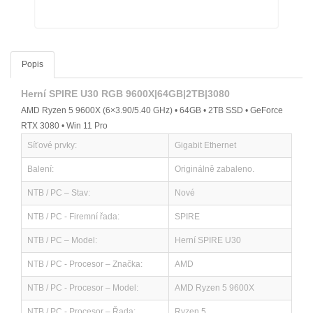
Popis
Herní SPIRE U30 RGB 9600X|64GB|2TB|3080
AMD Ryzen 5 9600X (6×3.90/5.40 GHz) • 64GB • 2TB SSD • GeForce
RTX 3080 • Win 11 Pro
Síťové prvky:
Gigabit Ethernet
Balení:
Originálně zabaleno.
NTB / PC – Stav:
Nové
NTB / PC - Firemní řada:
SPIRE
NTB / PC – Model:
Herní SPIRE U30
NTB / PC - Procesor – Značka:
AMD
NTB / PC - Procesor – Model:
AMD Ryzen 5 9600X
NTB / PC - Procesor – Řada:
Ryzen 5