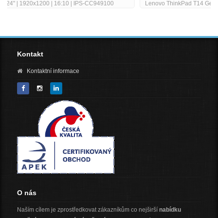
Lenovo ThinkPad T14 Gen2 stav B Core i5-1145G7 26 GHz 16GB
RAM 256GB SSD 14 FHD Wi-Fi BT WebCAM Windows 11 Pro - repas
Kontakt
Kontaktní informace
O nás
Naším cílem je zprostředkovat zákazníkům co nejširší
nabídku