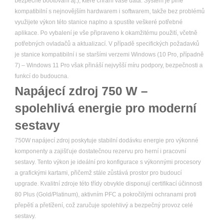
bezpečné bootování aj.), které chrání vaše data. Systém je plně
kompatibilní s nejnovějším hardwarem i softwarem, takže bez problémů
využijete výkon této stanice naplno a spustíte veškeré potřebné
aplikace. Po vybalení je vše připraveno k okamžitému použití, včetně
potřebných ovladačů a aktualizací. V případě specifických požadavků
je stanice kompatibilní i se staršími verzemi Windows (10 Pro, případně
7) – Windows 11 Pro však přináší nejvyšší míru podpory, bezpečnosti a
funkcí do budoucna.
Napájecí zdroj 750 W –
spolehlivá energie pro moderní
sestavy
750W napájecí zdroj poskytuje stabilní dodávku energie pro výkonné
komponenty a zajišťuje dostatečnou rezervu pro herní i pracovní
sestavy. Tento výkon je ideální pro konfigurace s výkonnými procesory
a grafickými kartami, přičemž stále zůstává prostor pro budoucí
upgrade. Kvalitní zdroje této třídy obvykle disponují certifikací účinnosti
80 Plus (Gold/Platinum), aktivním PFC a pokročilými ochranami proti
přepětí a přetížení, což zaručuje spolehlivý a bezpečný provoz celé
sestavy.