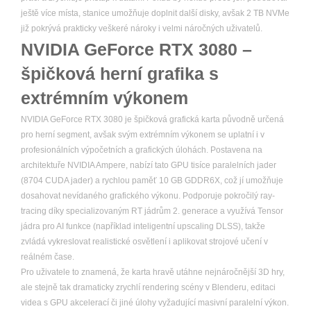
ještě více místa, stanice umožňuje doplnit další disky, avšak 2 TB NVMe
již pokrývá prakticky veškeré nároky i velmi náročných uživatelů.
NVIDIA GeForce RTX 3080 –
špičková herní grafika s
extrémním výkonem
NVIDIA GeForce RTX 3080 je špičková grafická karta původně určená
pro herní segment, avšak svým extrémním výkonem se uplatní i v
profesionálních výpočetních a grafických úlohách. Postavena na
architektuře NVIDIA Ampere, nabízí tato GPU tisíce paralelních jader
(8704 CUDA jader) a rychlou paměť 10 GB GDDR6X, což jí umožňuje
dosahovat nevídaného grafického výkonu. Podporuje pokročilý ray-
tracing díky specializovaným RT jádrům 2. generace a využívá Tensor
jádra pro AI funkce (například inteligentní upscaling DLSS), takže
zvládá vykreslovat realistické osvětlení i aplikovat strojové učení v
reálném čase.
Pro uživatele to znamená, že karta hravě utáhne nejnáročnější 3D hry,
ale stejně tak dramaticky zrychlí rendering scény v Blenderu, editaci
videa s GPU akcelerací či jiné úlohy vyžadující masivní paralelní výkon.