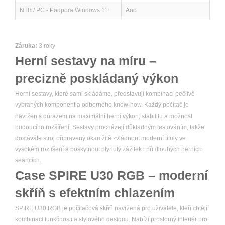
NTB / PC - Podpora Windows 11:
Ano
Záruka:
3 roky
Herní sestavy na míru –
precizně poskládaný výkon
Herní sestavy, které sami skládáme, představují kombinaci pečlivě
vybraných komponent a odborného know-how. Každý počítač je
navržen s důrazem na maximální herní výkon, stabilitu a možnost
budoucího rozšíření. Sestavy procházejí důkladným testováním, takže
dostáváte stroj připravený okamžitě zvládnout moderní tituly ve
vysokém rozlišení a poskytnout plynulý zážitek i při dlouhých herních
seancích.
Case SPIRE U30 RGB – moderní
skříň s efektním chlazením
SPIRE U30 RGB je počítačová skříň navržená pro uživatele, kteří chtějí
kombinaci funkčnosti a stylového designu. Nabízí prostorný interiér pro