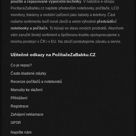
použité a repasované výpočetní techniky
. V nabídce e-shopu
PocitaceZaBabku.cz najdete především notebooky, počítače, LCD
monitory, tiskárny a mobilní zařízení jako tablety a telefony. Část
našeho sortimentu tvoří nové zboží a velmi výhodné
předváděcí
notebooky a počítače
. Ty bývají ve stavu nových produktů. Abychom
vám zaručili široký sortiment a špičkovou kvalitu spolupracujeme s
mnoha prodejci v ČR i v EU. Na zboží poskytujeme záruku a servis.
Užitečné odkazy na PočítačeZaBabku.CZ
Co je repas?
Často kladené otázky
Recenze počítačů a notebooků
Manuály ke stažení
Přihlášení
Registrace
Zahájení reklamace
GPSR
Napište nám