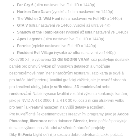
Far Cry 6
(ultra nastavení ve Full HD a 1440p)
Horizon Zero Dawn
(vysoké až ultra nastavení ve 1440p)
The Witcher 3: Wild Hunt
(ultra nastavení ve Full HD a 1440p)
GTA V
(ultra nastavení ve 1440p, vysoké až ultra ve 4K)
Shadow of the Tomb Raider
(vysoké až ultra nastavení ve 1440p)
Apex Legends
(ultra nastavení ve Full HD a 1440p)
Fortnite
(epické nastavení ve Full HD a 1440p)
Resident Evil Village
(vysoké až ultra nastavení ve 1440p)
RX 6700 XT je vybavena
12 GB GDDR6 VRAM
, což poskytuje dostatek
paměti pro plynulý výkon při vysokých detailech a umožňuje
bezproblémové hraní her s náročnými texturami. Tato karta je skvělá
pro hráče, kteří preferují kvalitní grafický zážitek, ale je rovněž vhodná
pro kreativní úlohy, jako je
střih videa
,
3D modelování
nebo
renderování
. Nabízí vysoce kvalitní vizuální výkon a konkuruje kartám,
jako je NVIDIA RTX 3060 Ti a RTX 3070, což z ní činí atraktivní volbu
pro herní a kreativní nasazení na vyšší detaily a rozlišení.
Pro ty, kteří chtějí experimentovat s kreativními programy, jako je
Adobe
Photoshop
,
Illustrator
nebo dokonce
Blender
, tento počítač poskytuje
dostatek výkonu na základní až středně náročné projekty.
Díky
BitFenix Light
skříni je sestava dobře odvětraná, takže počítač