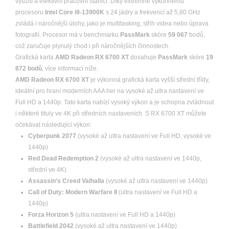
využití a efektivní pracovní stanici. Díky extrémně výkonnému
procesoru
Intel Core i9-13900K
s 24 jádry a frekvencí až 5,80 GHz
zvládá i náročnější úlohy, jako je multitasking, střih videa nebo úprava
fotografií. Procesor má v benchmarku
PassMark
skóre
59 067
bodů,
což zaručuje plynulý chod i při náročnějších činnostech.
Grafická karta
AMD Radeon RX 6700 XT
dosahuje
PassMark
skóre
19
872 bodů
, více informací níže.
AMD Radeon RX 6700 XT
je výkonná grafická karta vyšší střední třídy,
ideální pro hraní moderních AAA her na vysoké až ultra nastavení ve
Full HD a 1440p. Tato karta nabízí vysoký výkon a je schopna zvládnout
i některé tituly ve 4K při středních nastaveních. S RX 6700 XT můžete
očekávat následující výkon:
Cyberpunk 2077
(vysoké až ultra nastavení ve Full HD, vysoké ve
1440p)
Red Dead Redemption 2
(vysoké až ultra nastavení ve 1440p,
střední ve 4K)
Assassin's Creed Valhalla
(vysoké až ultra nastavení ve 1440p)
Call of Duty: Modern Warfare II
(ultra nastavení ve Full HD a
1440p)
Forza Horizon 5
(ultra nastavení ve Full HD a 1440p)
Battlefield 2042
(vysoké až ultra nastavení ve 1440p)