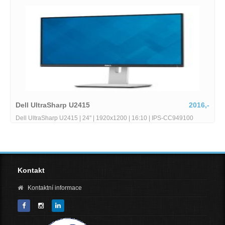
2016,-
Lenovo ThinkPad T14
PS-CC949100
Lenovo ThinkPad T14 Gen2 stav B Core i5-1145G7 26 GH
RAM 256GB SSD 14 FHD Wi-Fi BT WebCAM Windows 11 Pr
Kontakt
Kontaktní informace