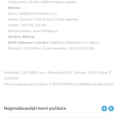
zůstává tichý i při plné zátěži.Kontakt na výrobce
BitFenix
Název: 100MEGA Distribution s.r.o.
Adresa: Železná 7, 619 00 Brno, Česká republika
Telefon: +420 545 120 545
Webová stránka: www.100mega.cz
Výrobce:
BitFenix
GPSR informace o výrobci:
100MEGA Distribution s.r.o. Adresa:
Železná 7, 619 00 Brno, Česká republika, +420 545 120 545
Prodávající: LEFI IMPEX s.r.o., Pivovarská 626/7, Smíchov, 150 00 Praha, IČ:
14268060
Firma je zapsána pod značkou C 363147/MSPH na Městském soudě v Praze
Nejprodávanější herní počítače