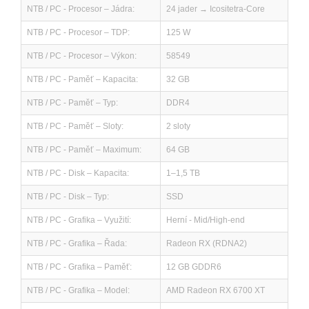
NTB / PC - Procesor – Jádra:
24 jader → Icositetra-Core
NTB / PC - Procesor – TDP:
125 W
NTB / PC - Procesor – Výkon:
58549
NTB / PC - Paměť – Kapacita:
32 GB
NTB / PC - Paměť – Typ:
DDR4
NTB / PC - Paměť – Sloty:
2 sloty
NTB / PC - Paměť – Maximum:
64 GB
NTB / PC - Disk – Kapacita:
1–1,5 TB
NTB / PC - Disk – Typ:
SSD
NTB / PC - Grafika – Využití:
Herní - Mid/High-end
NTB / PC - Grafika – Řada:
Radeon RX (RDNA2)
NTB / PC - Grafika – Paměť:
12 GB GDDR6
NTB / PC - Grafika – Model:
AMD Radeon RX 6700 XT