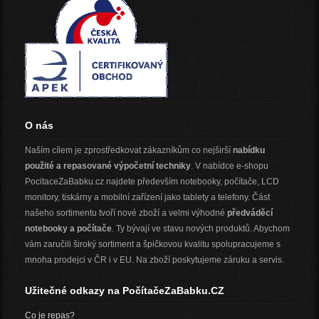
O nás
Naším cílem je zprostředkovat zákazníkům co nejširší
nabídku
použité a repasované výpočetní techniky
. V nabídce e-shopu
PocitaceZaBabku.cz najdete především notebooky, počítače, LCD
monitory, tiskárny a mobilní zařízení jako tablety a telefony. Část
našeho sortimentu tvoří nové zboží a velmi výhodné
předváděcí
notebooky a počítače
. Ty bývají ve stavu nových produktů. Abychom
vám zaručili široký sortiment a špičkovou kvalitu spolupracujeme s
mnoha prodejci v ČR i v EU. Na zboží poskytujeme záruku a servis.
Užitečné odkazy na PočítačeZaBabku.CZ
Co je repas?