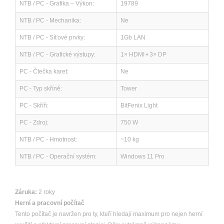
NTB / PC - Grafika – Výkon:
19789
NTB / PC - Mechanika:
Ne
NTB / PC - Síťové prvky:
1Gb LAN
NTB / PC - Grafické výstupy:
1× HDMI • 3× DP
PC - Čtečka karet:
Ne
PC - Typ skříně:
Tower
PC - Skříň:
BitFenix Light
PC - Zdroj:
750 W
NTB / PC - Hmotnost:
~10 kg
NTB / PC - Operační systém:
Windows 11 Pro
Záruka:
2 roky
Herní a pracovní počítač
Tento počítač je navržen pro ty, kteří hledají maximum pro nejen herní