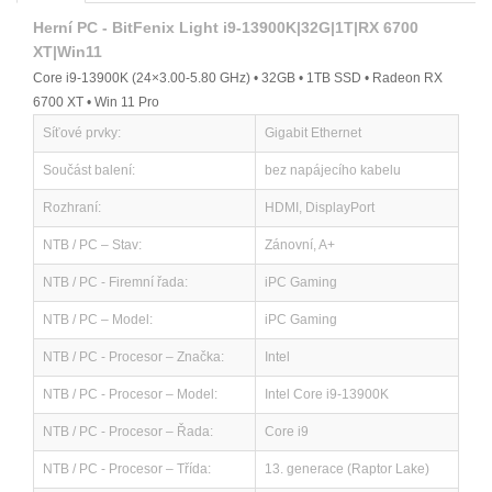
Herní PC - BitFenix Light i9-13900K|32G|1T|RX 6700
XT|Win11
Core i9-13900K (24×3.00-5.80 GHz) • 32GB • 1TB SSD • Radeon RX
6700 XT • Win 11 Pro
Síťové prvky:
Gigabit Ethernet
Součást balení:
bez napájecího kabelu
Rozhraní:
HDMI, DisplayPort
NTB / PC – Stav:
Zánovní, A+
NTB / PC - Firemní řada:
iPC Gaming
NTB / PC – Model:
iPC Gaming
NTB / PC - Procesor – Značka:
Intel
NTB / PC - Procesor – Model:
Intel Core i9-13900K
NTB / PC - Procesor – Řada:
Core i9
NTB / PC - Procesor – Třída:
13. generace (Raptor Lake)