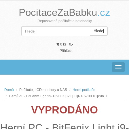
PocitaceZaBabku
.cz
Repasované počítače a notebooky
Hledej
0 ks |
0,-
Přihlásit
Navig
Domů
Počítače, LCD monitory a NAS
Herní počítače
Herní PC - BitFenix Light i9-13900K|32G|1T|RX 6700 XT|Win11
VYPRODÁNO
Herní PC - BitFenix Light i9-