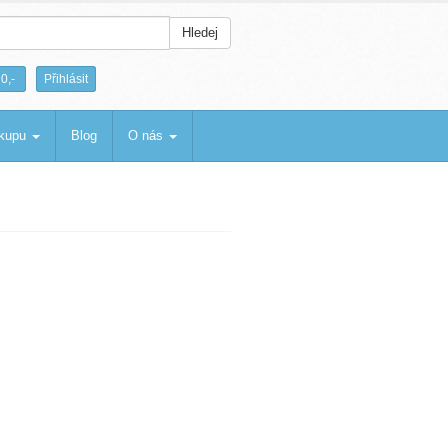
Hledej
|
0,-
Přihlásit
ákupu
Blog
O nás