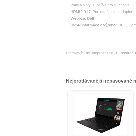
Porty a sloty: 1. Zdířka pro sluchátka | 
HDMI 2.0 | 7. Port napájecího adaptéru 
Výrobce:
Dell
GPSR informace o výrobci:
DELL Compu
Prodávající: inComputer s.r.o., U Pekáre
Nejprodávanější repasované 
Dell Latitude 5400
5320,-