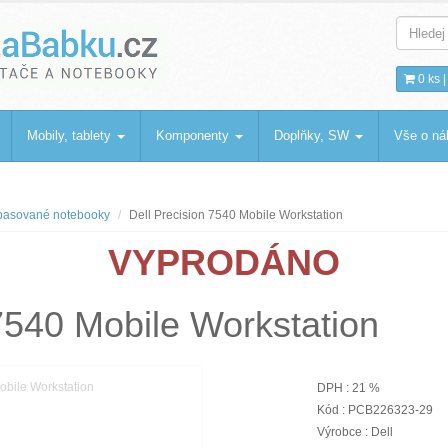
bku
.cz
0 ks 
Mobily, tablety
Komponenty
Doplňky, SW
Vše o n
asované notebooky
Dell Precision 7540 Mobile Workstation
VYPRODÁNO
 7540 Mobile Workstation
DPH : 21 %
Kód : PCB226323-29
Výrobce : Dell