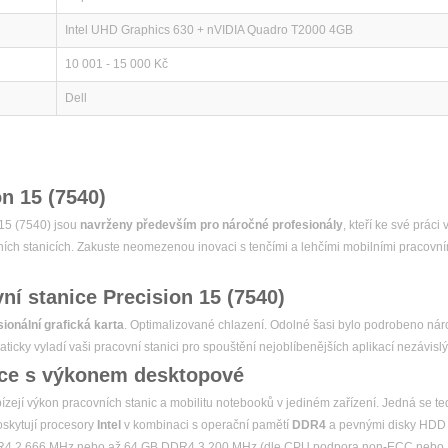
Intel UHD Graphics 630 + nVIDIA Quadro T2000 4GB
10 001 - 15 000 Kč
Dell
n 15 (7540)
 15 (7540) jsou
navrženy především pro náročné profesionály
, kteří ke své práci 
vních stanicích. Zakuste neomezenou inovaci s tenčími a lehčími mobilními pracovní
ní stanice Precision 15 (7540)
ionální grafická karta
. Optimalizované chlazení. Odolné šasi bylo podrobeno nár
ticky vyladí vaši pracovní stanici pro spouštění nejoblíbenějších aplikací nezávisl
ice s výkonem desktopové
ízejí výkon pracovních stanic a mobilitu notebooků v jediném zařízení. Jedná se 
skytují procesory
Intel
v kombinaci s operační pamětí
DDR4
a pevnými disky HDD
R4 2 666 MHz nebo až 64 GB DDR4 3 200 MHz (dle CPU podpora non-ECC nebo ECC