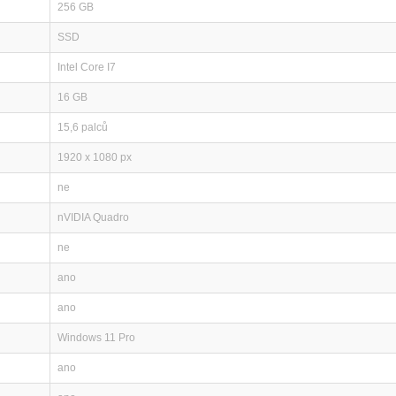
256 GB
SSD
Intel Core I7
16 GB
15,6 palců
1920 x 1080 px
ne
nVIDIA Quadro
ne
ano
ano
Windows 11 Pro
ano