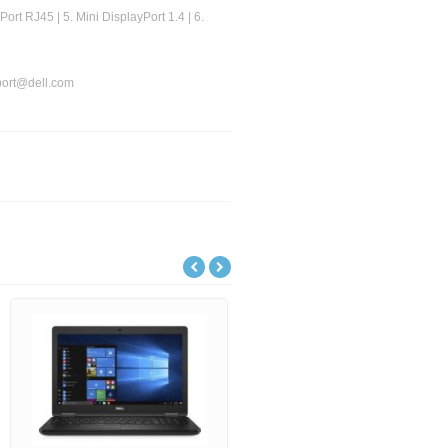
Port RJ45 | 5. Mini DisplayPort 1.4 | 6.
port@dell.com