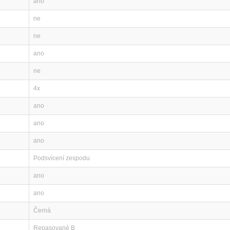
ano
ne
ne
ano
ne
4x
ano
ano
ano
Podsvícení zespodu
ano
ano
Černá
Repasované B