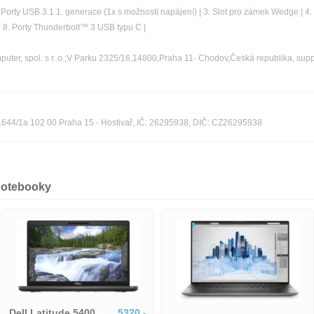
2. Porty USB 3.1 1. generace (1x s možností napájení) | 3. Slot pro zámek Wedge | 4. 
| 8. Porty Thunderbolt™ 3 USB typu C |
ter, spol. s r. o.;V Parku 2325/16,14800,Praha 11- Chodov,Česká republika, sup
n 1644/1a 102 00 Praha 15 - Hostivař, IČ: 26295938, DIČ: CZ26295938
notebooky