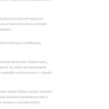
y přizpůsobí pracovní stanici pro
racovní stanice Precision se dokáže
adaptéru.
ikace testovány a certifikovány
louholeté zkušenosti v oblasti návrhu,
enost. Za zmínku též stojí špičková
 v nejkratším možném termínu v případě
 také nabíjení dalších zařízení, dokování
i
pro připojení k bezdrátovým sítím a
o monitoru a celá řada dalších