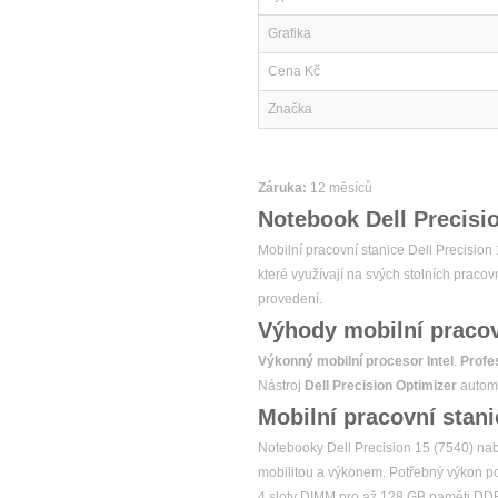
Grafika
Cena Kč
Značka
Záruka:
12 měsíců
Notebook Dell Precisio
Mobilní pracovní stanice Dell Precision
které využívají na svých stolních praco
provedení.
Výhody mobilní pracov
Výkonný mobilní procesor Intel
.
Profes
Nástroj
Dell Precision Optimizer
automa
Mobilní pracovní stan
Notebooky Dell Precision 15 (7540) nab
mobilitou a výkonem. Potřebný výkon po
4 sloty DIMM pro až 128 GB paměti DD