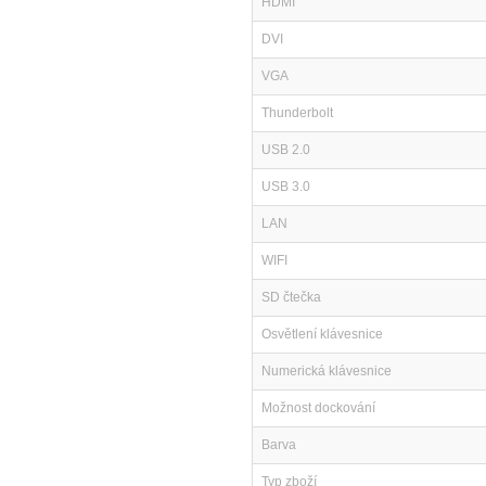
HDMI
DVI
VGA
Thunderbolt
USB 2.0
USB 3.0
LAN
WIFI
SD čtečka
Osvětlení klávesnice
Numerická klávesnice
Možnost dockování
Barva
Typ zboží