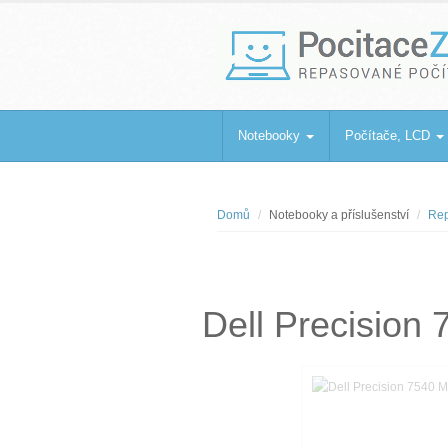
PocitaceZaBa
Repasované počítače a notebooky
Notebooky
Počítače, LCD
Domů
Notebooky a příslušenství
Rep
Dell Precision