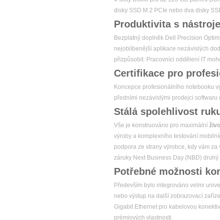
disky SSD M.2 PCIe nebo dva disky SSD
Produktivita s nástroj
Bezplatný doplněk Dell Precision Optimi
nejoblíbenější aplikace nezávislých dod
přizpůsobit. Pracovníci oddělení IT moh
Certifikace pro profes
Koncepce profesionálního notebooku vyž
předními nezávislými prodejci softwaru 
Stálá spolehlivost ru
Vše je konstruováno pro maximální
živ
výroby a komplexního testování mobilníc
podpora ze strany výrobce, kdy vám za 
záruky Next Business Day (NBD) druhý 
Potřebné možnosti kon
Především bylo integrováno velmi unive
nebo výstup na další zobrazovací zaříze
Gigabit Ethernet pro kabelovou konektiv
prémiových vlastnosti.