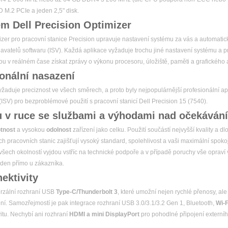
 M.2 PCIe a jeden 2,5" disk.
em Dell Precision Optimizer
zer pro pracovní stanice Precision upravuje nastavení systému za vás a automatick
avatelů softwaru (ISV). Každá aplikace vyžaduje trochu jiné nastavení systému a p
ou v reálném čase získat zprávy o výkonu procesoru, úložiště, paměti a grafického 
ionální nasazení
aduje preciznost ve všech směrech, a proto byly nejpopulárnější profesionální apl
(ISV) pro bezproblémové použití s pracovní stanicí Dell Precision 15 (7540).
ku v ruce se službami a výhodami nad očekávání
otnost
a vysokou
odolnost
zařízení jako celku. Použití součástí nejvyšší kvality a d
h pracovních stanic zajišťují vysoký standard, spolehlivost a vaši maximální spokoj
všech okolností vyjdou vstříc na technické podpoře a v případě poruchy vše opraví
den přímo u zákazníka.
ektivity
rzální rozhraní USB
Type-C/Thunderbolt 3
, které umožní nejen rychlé přenosy, ale
ní. Samozřejmostí je pak integrace rozhraní USB 3.0/3.1/3.2 Gen 1, Bluetooth,
Wi-F
itu. Nechybí ani rozhraní
HDMI a mini DisplayPort
pro pohodlné připojení externíh