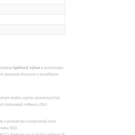
vyžadují
špičkový výkon
a technologie,
mi stanicemi Precision v prvotřídním
očným testům výdrže společnost Dell.
ých dodavatelů softwaru (ISV).
tedy o produkt bez kompromisů mezi
 nebo SSD.
). Podpora pro 3 úložná zařízení: tři