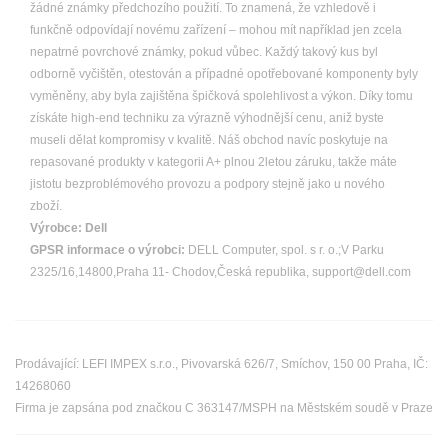
žádné známky předchozího použití. To znamená, že vzhledově i
funkčně odpovídají novému zařízení – mohou mít například jen zcela
nepatrné povrchové známky, pokud vůbec. Každý takový kus byl
odborně vyčištěn, otestován a případné opotřebované komponenty byly
vyměněny, aby byla zajištěna špičková spolehlivost a výkon. Díky tomu
získáte high-end techniku za výrazně výhodnější cenu, aniž byste
museli dělat kompromisy v kvalitě. Náš obchod navíc poskytuje na
repasované produkty v kategorii A+ plnou 2letou záruku, takže máte
jistotu bezproblémového provozu a podpory stejně jako u nového
zboží.
Výrobce:
Dell
GPSR informace o výrobci:
DELL Computer, spol. s r. o.;V Parku
2325/16,14800,Praha 11- Chodov,Česká republika, support@dell.com
Prodávající: LEFI IMPEX s.r.o., Pivovarská 626/7, Smíchov, 150 00 Praha, IČ:
14268060
Firma je zapsána pod značkou C 363147/MSPH na Městském soudě v Praze