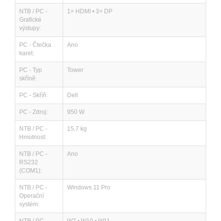
NTB / PC -
1× HDMI • 3× DP
Grafické
výstupy:
PC - Čtečka
Ano
karet:
PC - Typ
Tower
skříně:
PC - Skříň:
Dell
PC - Zdroj:
950 W
NTB / PC -
15,7 kg
Hmotnost:
NTB / PC -
Ano
RS232
(COM1):
NTB / PC -
Windows 11 Pro
Operační
systém: