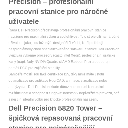
Precision – profesionální
pracovní stanice pro náročné
uživatele
Řada Dell Precision představuje profesionální pracovní stanice
navržené pro maximální výkon a spolehlivost. Tyto stroje cílí na náročné
uživatele, jako jsou inženýři, designéři či vědci, kteří potřebují
bezproblémový chod specializovaného softwaru. Stanice Dell Precision
využívají výkonné procesory (často Intel Xeon), profesionální grafické
karty (např. řady NVIDIA Quadro či AMD Radeon Pro) a podporují
paměti ECC pro zajištění stability.
Samozřejmostí jsou také certifikace ISV, díky nimž máte jistotu
optimalizace pro aplikace typu CAD, animace, vizualizace nebo
analýzy dat. Dell Precision klade důraz na robustní konstrukci,
rozšiřitelnost a schopnost fungovat nonstop v nepřetržitém provozu, což
z něj činí ideální volbu pro kritické profesionální nasazení.
Dell Precision 5820 Tower –
špičková repasovaná pracovní