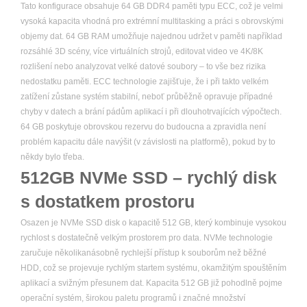
Tato konfigurace obsahuje 64 GB DDR4 paměti typu ECC, což je velmi
vysoká kapacita vhodná pro extrémní multitasking a práci s obrovskými
objemy dat. 64 GB RAM umožňuje najednou udržet v paměti například
rozsáhlé 3D scény, více virtuálních strojů, editovat video ve 4K/8K
rozlišení nebo analyzovat velké datové soubory – to vše bez rizika
nedostatku paměti. ECC technologie zajišťuje, že i při takto velkém
zatížení zůstane systém stabilní, neboť průběžně opravuje případné
chyby v datech a brání pádům aplikací i při dlouhotrvajících výpočtech.
64 GB poskytuje obrovskou rezervu do budoucna a zpravidla není
problém kapacitu dále navýšit (v závislosti na platformě), pokud by to
někdy bylo třeba.
512GB NVMe SSD – rychlý disk
s dostatkem prostoru
Osazen je NVMe SSD disk o kapacitě 512 GB, který kombinuje vysokou
rychlost s dostatečně velkým prostorem pro data. NVMe technologie
zaručuje několikanásobně rychlejší přístup k souborům než běžné
HDD, což se projevuje rychlým startem systému, okamžitým spouštěním
aplikací a svižným přesunem dat. Kapacita 512 GB již pohodlně pojme
operační systém, širokou paletu programů i značné množství