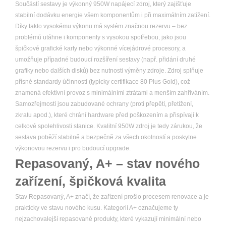
Součástí sestavy je výkonný 950W napájecí zdroj, který zajišťuje
stabilní dodávku energie všem komponentům i při maximálním zatížení.
Díky takto vysokému výkonu má systém značnou rezervu – bez
problémů utáhne i komponenty s vysokou spotřebou, jako jsou
špičkové grafické karty nebo výkonné vícejádrové procesory, a
umožňuje případné budoucí rozšíření sestavy (např. přidání druhé
grafiky nebo dalších disků) bez nutnosti výměny zdroje. Zdroj splňuje
přísné standardy účinnosti (typicky certifikace 80 Plus Gold), což
znamená efektivní provoz s minimálními ztrátami a menším zahříváním.
Samozřejmostí jsou zabudované ochrany (proti přepětí, přetížení,
zkratu apod.), které chrání hardware před poškozením a přispívají k
celkové spolehlivosti stanice. Kvalitní 950W zdroj je tedy zárukou, že
sestava poběží stabilně a bezpečně za všech okolností a poskytne
výkonovou rezervu i pro budoucí upgrade.
Repasovaný, A+ – stav nového
zařízení, špičková kvalita
Stav Repasovaný, A+ značí, že zařízení prošlo procesem renovace a je
prakticky ve stavu nového kusu. Kategorií A+ označujeme ty
nejzachovalejší repasované produkty, které vykazují minimální nebo