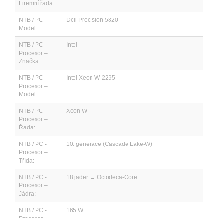
Firemní řada:
NTB / PC –
Dell Precision 5820
Model:
NTB / PC -
Intel
Procesor –
Značka:
NTB / PC -
Intel Xeon W-2295
Procesor –
Model:
NTB / PC -
Xeon W
Procesor –
Řada:
NTB / PC -
10. generace (Cascade Lake-W)
Procesor –
Třída:
NTB / PC -
18 jader → Octodeca-Core
Procesor –
Jádra:
NTB / PC -
165 W