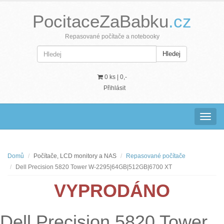
PocitaceZaBabku
.cz
Repasované počítače a notebooky
Hledej
0 ks |
0,-
Přihlásit
Navig
Domů
Počítače, LCD monitory a NAS
Repasované počítače
Dell Precision 5820 Tower W-2295|64GB|512GB|6700 XT
VYPRODÁNO
Dell Precision 5820 Tower