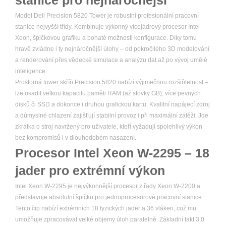
stanice pro nejnáročnější
Model Dell Precision 5820 Tower je robustní profesionální pracovní
stanice nejvyšší třídy. Kombinuje výkonný vícejádrový procesor Intel
Xeon, špičkovou grafiku a bohaté možnosti konfigurace. Díky tomu
hravě zvládne i ty nejnáročnější úlohy – od pokročilého 3D modelování
a renderování přes vědecké simulace a analýzu dat až po vývoj umělé
inteligence.
Prostorná tower skříň Precision 5820 nabízí výjimečnou rozšiřitelnost –
lze osadit velkou kapacitu paměti RAM (až stovky GB), více pevných
disků či SSD a dokonce i druhou grafickou kartu. Kvalitní napájecí zdroj
a důmyslné chlazení zajišťují stabilní provoz i při maximální zátěži. Jde
zkrátka o stroj navržený pro uživatele, kteří vyžadují spolehlivý výkon
bez kompromisů i v dlouhodobém nasazení.
Procesor Intel Xeon W-2295 – 18
jader pro extrémní výkon
Intel Xeon W-2295 je nejvýkonnější procesor z řady Xeon W-2200 a
představuje absolutní špičku pro jednoprocesorové pracovní stanice.
Tento čip nabízí extrémních 18 fyzických jader a 36 vláken, což mu
umožňuje zpracovávat velké objemy úloh paralelně. Základní takt 3,0