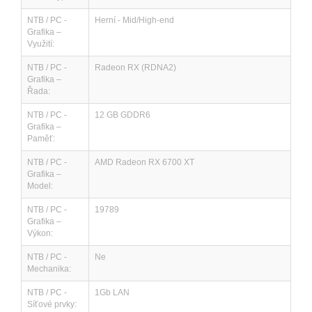
NTB / PC -
Herní - Mid/High-end
Grafika –
Využití:
NTB / PC -
Radeon RX (RDNA2)
Grafika –
Řada:
NTB / PC -
12 GB GDDR6
Grafika –
Paměť:
NTB / PC -
AMD Radeon RX 6700 XT
Grafika –
Model:
NTB / PC -
19789
Grafika –
Výkon:
NTB / PC -
Ne
Mechanika:
NTB / PC -
1Gb LAN
Síťové prvky: