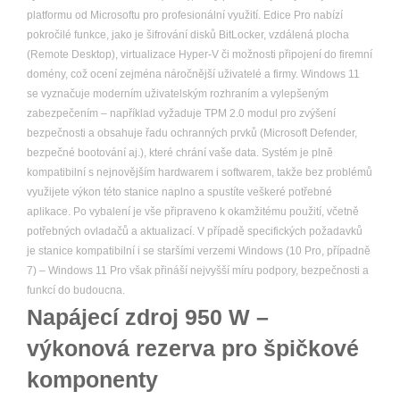
platformu od Microsoftu pro profesionální využití. Edice Pro nabízí
pokročilé funkce, jako je šifrování disků BitLocker, vzdálená plocha
(Remote Desktop), virtualizace Hyper-V či možnosti připojení do firemní
domény, což ocení zejména náročnější uživatelé a firmy. Windows 11
se vyznačuje moderním uživatelským rozhraním a vylepšeným
zabezpečením – například vyžaduje TPM 2.0 modul pro zvýšení
bezpečnosti a obsahuje řadu ochranných prvků (Microsoft Defender,
bezpečné bootování aj.), které chrání vaše data. Systém je plně
kompatibilní s nejnovějším hardwarem i softwarem, takže bez problémů
využijete výkon této stanice naplno a spustíte veškeré potřebné
aplikace. Po vybalení je vše připraveno k okamžitému použití, včetně
potřebných ovladačů a aktualizací. V případě specifických požadavků
je stanice kompatibilní i se staršími verzemi Windows (10 Pro, případně
7) – Windows 11 Pro však přináší nejvyšší míru podpory, bezpečnosti a
funkcí do budoucna.
Napájecí zdroj 950 W –
výkonová rezerva pro špičkové
komponenty