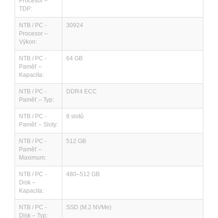
Procesor –
TDP:
NTB / PC -
30924
Procesor –
Výkon:
NTB / PC -
64 GB
Paměť –
Kapacita:
NTB / PC -
DDR4 ECC
Paměť – Typ:
NTB / PC -
8 slotů
Paměť – Sloty:
NTB / PC -
512 GB
Paměť –
Maximum:
NTB / PC -
480–512 GB
Disk –
Kapacita:
NTB / PC -
SSD (M.2 NVMe)
Disk – Typ: