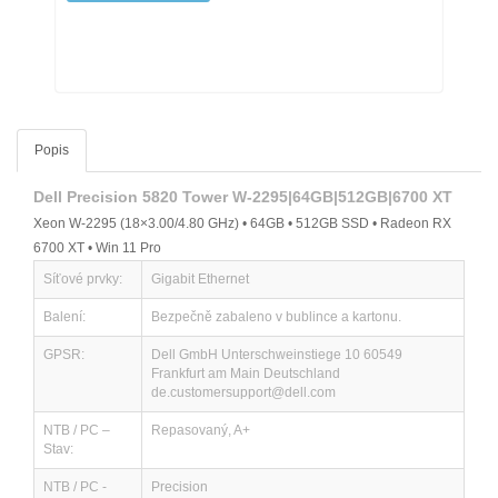
Popis
Dell Precision 5820 Tower W-2295|64GB|512GB|6700 XT
Xeon W-2295 (18×3.00/4.80 GHz) • 64GB • 512GB SSD • Radeon RX
6700 XT • Win 11 Pro
Síťové prvky:
Gigabit Ethernet
Balení:
Bezpečně zabaleno v bublince a kartonu.
GPSR:
Dell GmbH Unterschweinstiege 10 60549
Frankfurt am Main Deutschland
de.customersupport@dell.com
NTB / PC –
Repasovaný, A+
Stav:
NTB / PC -
Precision