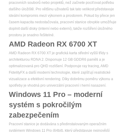
pracovních souborů nebo projektů, než začnete pociťovat potřebu
dalšího úložiště. Pro většinu uživatelů tak tato velikost představuje
ideální kompromis mezi výkonem a prostorem. Pokud by přece jen
časem kapacita nedostačovala, pracovní stanice obvykle umožňuje
doplnit další disky (interní nebo externí), takže rozšíření úložného
prostoru je snadno řešitelné.
AMD Radeon RX 6700 XT
AMD Radeon RX 6700 XT je grafická karta střední vyšší třídy s
architekturou RDNA 2. Disponuje 12 GB GDDR6 paměti a je
optimalizovaná pro QHD rozlišení. Podporuje ray tracing, AMD
FidelityFX a další moderní technologie, které zajišťují realistické
vizualizace a efektivní rendering. Díky dobrému poměru výkonu a
spotřeby je vhodná pro univerzální pracovní i herní nasazení.
Windows 11 Pro – moderní
systém s pokročilým
zabezpečením
Pracovní stanice je dodávána s předinstalovaným operačním
systémem Windows 11 Pro (64bit), který představuje nejnovější