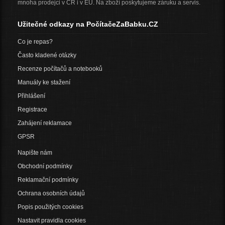
mnoha prodejci v ČR i v EU. Na zboží poskytujeme záruku a servis.
Užitečné odkazy na PočítačeZaBabku.CZ
Co je repas?
Často kladené otázky
Recenze počítačů a notebooků
Manuály ke stažení
Přihlášení
Registrace
Zahájení reklamace
GPSR
Napište nám
Obchodní podmínky
Reklamační podmínky
Ochrana osobních údajů
Popis použitých cookies
Nastavit pravidla cookies