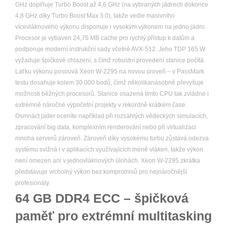
GHz doplňuje Turbo Boost až 4,6 GHz (na vybraných jádrech dokonce
4,8 GHz díky Turbo Boost Max 3.0), takže vedle masivního
vícevláknového výkonu disponuje i vysokým výkonem na jedno jádro.
Procesor je vybaven 24,75 MB cache pro rychlý přístup k datům a
podporuje moderní instrukční sady včetně AVX-512. Jeho TDP 165 W
vyžaduje špičkové chlazení, s čímž robustní provedení stanice počítá.
Laťku výkonu posouvá Xeon W-2295 na novou úroveň – v PassMark
testu dosahuje kolem 30 000 bodů, čímž několikanásobně převyšuje
možnosti běžných procesorů. Stanice osazená tímto CPU tak zvládne i
extrémně náročné výpočetní projekty v rekordně krátkém čase.
Osmnáct jader oceníte například při rozsáhlých vědeckých simulacích,
zpracování big data, komplexním renderování nebo při virtualizaci
mnoha serverů zároveň. Zároveň díky vysokému turbu zůstává odezva
systému svižná i v aplikacích využívajících méně vláken, takže výkon
není omezen ani v jednovláknových úlohách. Xeon W-2295 zkrátka
představuje vrcholný výkon bez kompromisů pro nejnáročnější
profesionály.
64 GB DDR4 ECC – špičková
paměť pro extrémní multitasking