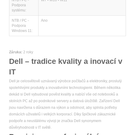
NTB / PC -
W7 • W10 • W11
Podpora
systému:
NTB / PC -
Ano
Podpora
Windows 11:
Záruka:
2 roky
Dell – tradice kvality a inovací v
IT
Dell je celosvětově uznávaný výrobce počítačů a elektroniky, proslulý
spolehlivými produkty a inovativními technologiemi. Během několika
dekád si Dell vybudoval pověst kvality a nabízí vše od notebooků a
stolních PC až po podnikové servery a datová úložiště. Zařízení Dell
jsou navržena s důrazem na výkon a odolnost, aby splnila potřeby
domácích uživatelů i velkých korporací. Díky špičkové zákaznické
podpoře a neustálému vývoji je značka Dell synonymem
důvěryhodnosti v IT světě.