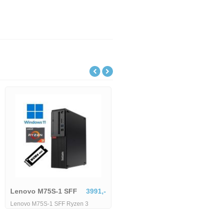
esk 800
6179,-
k 800 G4 TWR - i5-
Lenovo M75S-1 SFF
3991,-
B - 256 GB SSD
Lenovo M75S-1 SFF Ryzen 3
3200G - 8 GB - 256 GB SSD