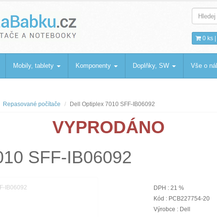
bku
.cz
0 ks 
Mobily, tablety
Komponenty
Doplňky, SW
Vše o n
Repasované počítače
Dell Optiplex 7010 SFF-IB06092
VYPRODÁNO
7010 SFF-IB06092
DPH : 21 %
Kód : PCB227754-20
Výrobce : Dell