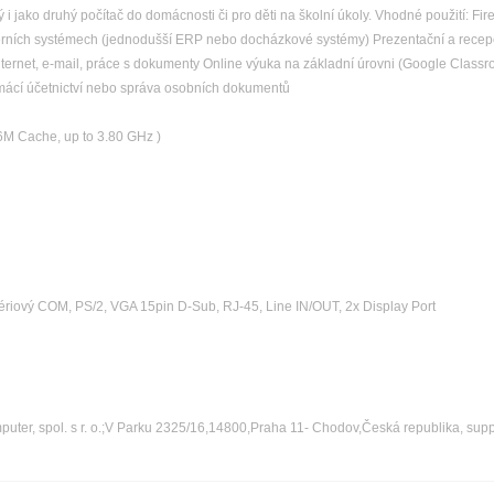
 jako druhý počítač do domácnosti či pro děti na školní úkoly. Vhodné použití: Fir
 interních systémech (jednodušší ERP nebo docházkové systémy) Prezentační a recep
Internet, e-mail, práce s dokumenty Online výuka na základní úrovni (Google Clas
omácí účetnictví nebo správa osobních dokumentů
 6M Cache, up to 3.80 GHz )
ériový COM, PS/2, VGA 15pin D-Sub, RJ-45, Line IN/OUT, 2x Display Port
ter, spol. s r. o.;V Parku 2325/16,14800,Praha 11- Chodov,Česká republika, sup