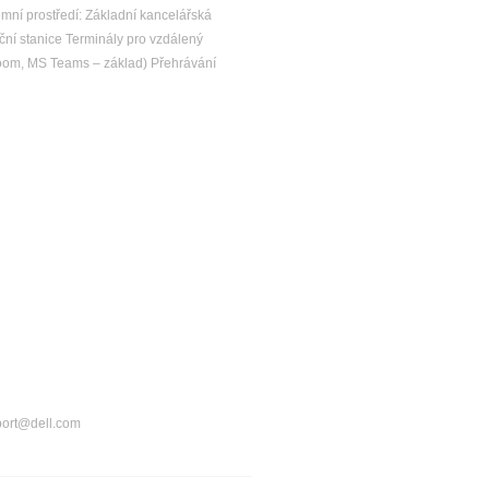
emní prostředí: Základní kancelářská
ční stanice Terminály pro vzdálený
sroom, MS Teams – základ) Přehrávání
port@dell.com