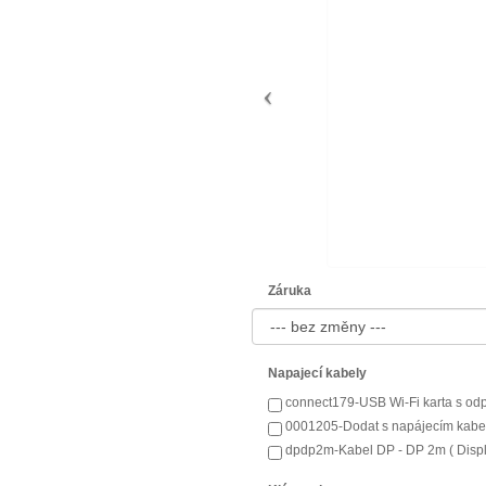
Záruka
Napajecí kabely
connect179-USB Wi-Fi karta s odp
0001205-Dodat s napájecím kabel
dpdp2m-Kabel DP - DP 2m ( Displa