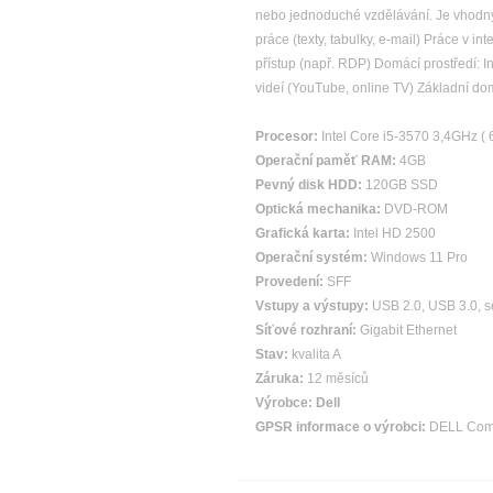
nebo jednoduché vzdělávání. Je vhodný i
práce (texty, tabulky, e-mail) Práce v
přístup (např. RDP) Domácí prostředí: 
videí (YouTube, online TV) Základní d
Procesor:
Intel Core i5-3570 3,4GHz (
Operační paměť RAM:
4GB
Pevný disk HDD:
120GB SSD
Optická mechanika:
DVD-ROM
Grafická karta:
Intel HD 2500
Operační systém:
Windows 11 Pro
Provedení:
SFF
Vstupy a výstupy:
USB 2.0, USB 3.0, s
Síťové rozhraní:
Gigabit Ethernet
Stav:
kvalita A
Záruka:
12 měsíců
Výrobce:
Dell
GPSR informace o výrobci:
DELL Compu