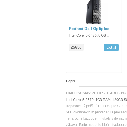
Počítač Dell Optiplex
Intel Core i5-3470, 8 GB ...
2565,-
Detail
Popis
Dell Optiplex 7010 SFF-IB06092
Intel Core i5-3570, 4GB RAM, 120GB 
Repasovaný počítač Dell Optiplex 7010 
SFF v kompaktním provedení s procesor
nenáročné každodenní úkoly v domácím i
výbavu. Tento model je ideální volbou pro