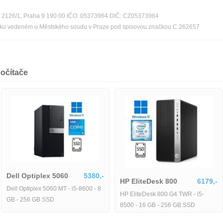
lýn 2126/1, Praha 9 190 00 IČO: 05373964 DIČ: CZ05373964
říku vedeném u Městského soudu v Praze pod spisovou značkou C 262657
očítače
Dell Optiplex 5060
5380,-
HP EliteD
Dell Optiplex 5060 MT - i5-8600 - 8
HP EliteDes
l Optiplex
4934,-
GB - 256 GB SSD
8500 - 16 G
Optiplex 3060 SFF i5-
SD M.2/Win 11 Pro-