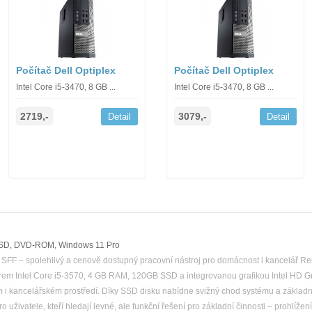
Počítač Dell Optiplex
Počítač Dell Optiplex
Intel Core i5-3470, 8 GB ...
Intel Core i5-3470, 8 GB ...
2719,-
3079,-
Detail
Detail
SSD, DVD-ROM, Windows 11 Pro
SFF – spolehlivý a cenově dostupný pracovní nástroj pro domácnost i kancelář R
em Intel Core i5-3570, 4 GB RAM, 120GB SSD a integrovanou grafikou Intel HD G
 kancelářském prostředí. Díky SSD disku nabídne svižný chod systému a základníc
 uživatele, kteří hledají levné, ale funkční řešení pro základní činnosti – prohlížen