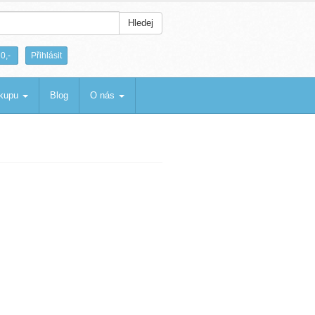
Hledej
|
0,-
Přihlásit
ákupu
Blog
O nás