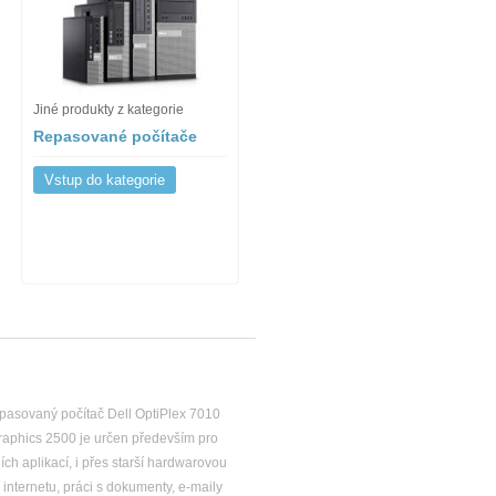
Jiné produkty z kategorie
Repasované počítače
Vstup do kategorie
epasovaný počítač Dell OptiPlex 7010
raphics 2500 je určen především pro
h aplikací, i přes starší hardwarovou
í internetu, práci s dokumenty, e-maily