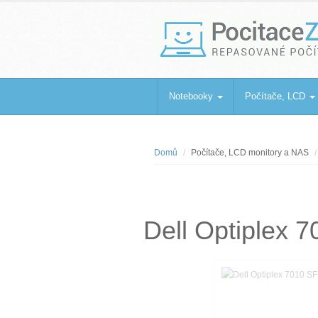
PocitaceZaBa
Repasované počítače a notebooky
Notebooky
Počítače, LCD
Domů
Počítače, LCD monitory a NAS
Dell Optiplex 