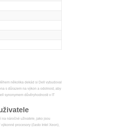
. Během několika dekád si Dell vybudoval
žena s důrazem na výkon a odolnost, aby
 Dell synonymem důvěryhodnosti v IT
uživatele
í na náročné uživatele, jako jsou
í výkonné procesory (často Intel Xeon),