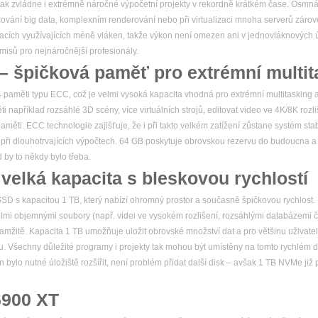
ak zvládne i extrémně náročné výpočetní projekty v rekordně krátkém čase. Osmnáct
ování big data, komplexním renderování nebo při virtualizaci mnoha serverů záro
kacích využívajících méně vláken, takže výkon není omezen ani v jednovláknových
isů pro nejnáročnější profesionály.
 špičková paměť pro extrémní multit
aměti typu ECC, což je velmi vysoká kapacita vhodná pro extrémní multitasking a
apříklad rozsáhlé 3D scény, více virtuálních strojů, editovat video ve 4K/8K rozl
paměti. ECC technologie zajišťuje, že i při takto velkém zatížení zůstane systém st
i při dlouhotrvajících výpočtech. 64 GB poskytuje obrovskou rezervu do budoucna a
d by to někdy bylo třeba.
elká kapacita s bleskovou rychlostí
SSD s kapacitou 1 TB, který nabízí ohromný prostor a současně špičkovou rychlost
velmi objemnými soubory (např. videi ve vysokém rozlišení, rozsáhlými databázemi 
kamžitě. Kapacita 1 TB umožňuje uložit obrovské množství dat a pro většinu uživatel
 Všechny důležité programy i projekty tak mohou být umístěny na tomto rychlém di
n bylo nutné úložiště rozšířit, není problém přidat další disk – avšak 1 TB NVMe již
900 XT