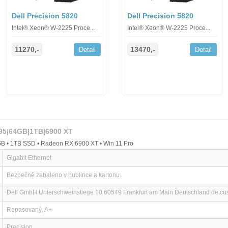
Dell Precision 5820
Dell Precision 5820
Intel® Xeon® W-2225 Proce...
Intel® Xeon® W-2225 Proce...
11270,-
13470,-
Detail
Detail
295|64GB|1TB|6900 XT
B • 1TB SSD • Radeon RX 6900 XT • Win 11 Pro
Gigabit Ethernet
Bezpečně zabaleno v bublince a kartonu.
Dell GmbH Unterschweinstiege 10 60549 Frankfurt am Main Deutschland de.c
Repasovaný, A+
Precision