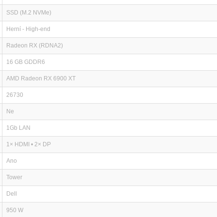
SSD (M.2 NVMe)
Herní - High-end
Radeon RX (RDNA2)
16 GB GDDR6
AMD Radeon RX 6900 XT
26730
Ne
1Gb LAN
1× HDMI • 2× DP
Ano
Tower
Dell
950 W