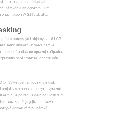
 jader oceníte například při
veň. Zároveň díky vysokému turbu
 úlohách. Xeon W-2295 zkrátka
asking
 práci s obrovskými objemy dat. 64 GB
išení nebo analyzovat velké datové
abilní, neboť průběžně opravuje případné
 zpravidla není problém kapacitu dále
. Díky NVMe rozhraní dosahuje disk
či projekty s mnoha soubory) je výrazně
ů eliminuje potřebu externího úložiště či
sku, což zaručuje jejich bleskové
 pokrývá drtivou většinu nároků