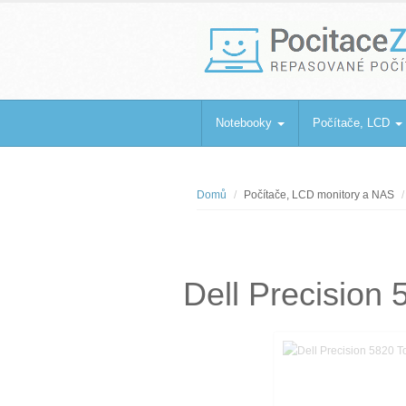
PocitaceZaBa
Repasované počítače a notebooky
Notebooky
Počítače, LCD
Domů
Počítače, LCD monitory a NAS
Dell Precisio