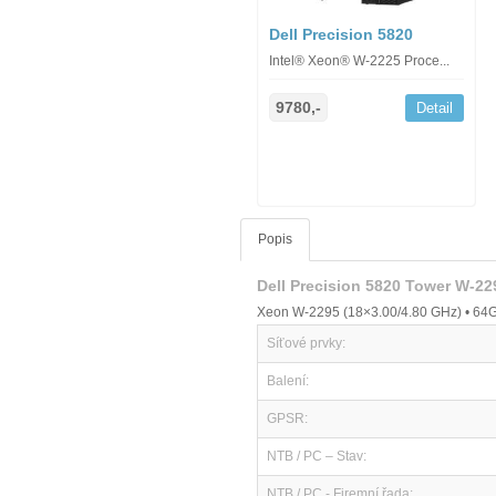
Dell Precision 5820
Intel® Xeon® W-2225 Proce...
9780,-
Detail
Popis
Dell Precision 5820 Tower W-2
Xeon W-2295 (18×3.00/4.80 GHz) • 64G
Síťové prvky:
Balení:
GPSR:
NTB / PC – Stav:
NTB / PC - Firemní řada: