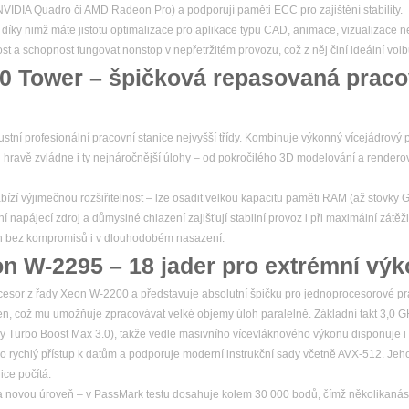
y NVIDIA Quadro či AMD Radeon Pro) a podporují paměti ECC pro zajištění stability.
, díky nimž máte jistotu optimalizace pro aplikace typu CAD, animace, vizualizace n
nost a schopnost fungovat nonstop v nepřetržitém provozu, což z něj činí ideální volb
20 Tower – špičková repasovaná praco
stní profesionální pracovní stanice nejvyšší třídy. Kombinuje výkonný vícejádrový p
 hravě zvládne i ty nejnáročnější úlohy – od pokročilého 3D modelování a render
bízí výjimečnou rozšiřitelnost – lze osadit velkou kapacitu paměti RAM (až stovky 
í napájecí zdroj a důmyslné chlazení zajišťují stabilní provoz i při maximální zátěži
ýkon bez kompromisů i v dlouhodobém nasazení.
on W-2295 – 18 jader pro extrémní vý
cesor z řady Xeon W-2200 a představuje absolutní špičku pro jednoprocesorové prac
ken, což mu umožňuje zpracovávat velké objemy úloh paralelně. Základní takt 3,0 
y Turbo Boost Max 3.0), takže vedle masivního vícevláknového výkonu disponuje 
o rychlý přístup k datům a podporuje moderní instrukční sady včetně AVX-512. Je
ice počítá.
novou úroveň – v PassMark testu dosahuje kolem 30 000 bodů, čímž několikaná