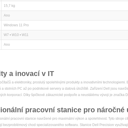
15,7 kg
Ano
Windows 11 Pro
W7 • W10 • W11
Ano
ity a inovací v IT
čítačů a elektroniky, proslulý spolehlivými produkty a inovativními technologiemi
ů a stolních PC až po podnikové servery a datová úložiště. Zařízení Dell jsou navr
elkých korporací. Díky špičkové zákaznické podpoře a neustálému vývoji je značka
ionální pracovní stanice pro náročné 
nální pracovní stanice navržené pro maximální výkon a spolehlivost. Tyto stroje cíl
ebují bezproblémový chod specializovaného softwaru. Stanice Dell Precision využívaj