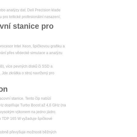
ebo analýzy dat. Dell Precision klade
u pro kritické profesionální nasazení.
vní stanice pro
rocesor Intel Xeon, špičkovou grafiku a
ování přes vědecké simulace a analýzu
GB), více pevných disků či SSD a
. Jde zkrátka o stroj navržený pro
kon
ovní stanice. Tento čip nabízí
GHz doplňuje Turbo Boost až 4,6 GHz (na
i vysokým výkonem na jedno jádro.
ho TDP 165 W vyžaduje špičkové
sobně převyšuje možnosti běžných