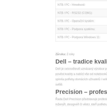
NTB / PC - Hmotnost:
NTB / PC - RS232 (COM1):
NTB / PC - Operační systém:
NTB / PC - Podpora systému:
NTB / PC - Podpora Windows 11:
Záruka:
2 roky
Dell – tradice kval
Dell je celosvětově uznávaný výrobce po
pověst kvality a nabízí vše od notebook
splnila potřeby domácích uživatelů i v
světě.
Precision – profes
Řada Dell Precision představuje profesio
inženýři, designéři či vědci, kteří potř