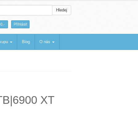
Hledej
|
0,-
Přihlásit
ákupu
Blog
O nás
TB|6900 XT