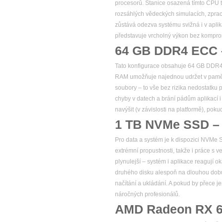
procesorů. Stanice osazená tímto CPU t
rozsáhlých vědeckých simulacích, zprac
zůstává odezva systému svižná i v apli
představuje vrcholný výkon bez komprom
64 GB DDR4 ECC –
Tato konfigurace obsahuje 64 GB DDR4 p
RAM umožňuje najednou udržet v paměti n
soubory – to vše bez rizika nedostatku 
chyby v datech a brání pádům aplikací 
navýšit (v závislosti na platformě), poku
1 TB NVMe SSD – v
Pro data a systém je k dispozici NVMe 
extrémní propustnosti, takže i práce s 
plynulejší – systém i aplikace reagují o
druhého disku alespoň na dlouhou dobu.
načítání a ukládání. A pokud by přece je
náročných profesionálů.
AMD Radeon RX 6