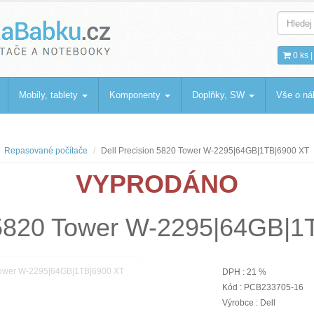
bku
.cz
0 ks 
Mobily, tablety
Komponenty
Doplňky, SW
Vše o n
Repasované počítače
Dell Precision 5820 Tower W-2295|64GB|1TB|6900 XT
VYPRODÁNO
n 5820 Tower W-2295|64GB|1
DPH : 21 %
Kód : PCB233705-16
Výrobce : Dell