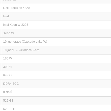
Dell Precision 5820
Intel
Intel Xeon W-2295
Xeon W
10. generace (Cascade Lake-W)
18 jader → Octodeca-Core
165 W
30924
64 GB
DDR4 ECC
8 slotů
512 GB
620–1 TB