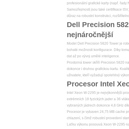
profesionální grafické karty (např. řad
Samozřejmostí jsou také certifikace ISV
důraz na robustní konstrukci, rozšiřitel
Dell Precision 58
nejnáročnější
Model Dell Precision 5820 Tower je robu
bohaté možnosti konfigurace. Díky tomu
dat až po vývoj umělé inteligence.
Prostorná tower skříň Precision 5820 na
dokonce i druhou grafickou kartu. Kvalitn
uživatele, kteří vyžadují spolehlivý v
Procesor Intel Xe
Intel Xeon W-2295 je nejvýkonnější pro
extrémních 18 fyzických jader a 36 vlá
vybraných jádrech dokonce 4,8 GHz dík
Procesor je vybaven 24,75 MB cache pr
chlazení, s čímž robustní provedení stan
Laťku výkonu posouvá Xeon W-2295 na 