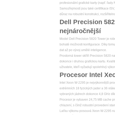
profesionální grafické karty (např. řad
Samozřejmostí jsou také certifikace ISV
důraz na robustní konstrukci, rozšiřitel
Dell Precision 58
nejnáročnější
Model Dell Precision 5820 Tower je robu
bohaté možnosti konfigurace. Díky tomu
dat až po vývoj umělé inteligence.
Prostorná tower skříň Precision 5820 na
dokonce i druhou grafickou kartu. Kvalitn
uživatele, kteří vyžadují spolehlivý v
Procesor Intel Xe
Intel Xeon W-2295 je nejvýkonnější pro
extrémních 18 fyzických jader a 36 vlá
vybraných jádrech dokonce 4,8 GHz dík
Procesor je vybaven 24,75 MB cache pr
chlazení, s čímž robustní provedení stan
Laťku výkonu posouvá Xeon W-2295 na 