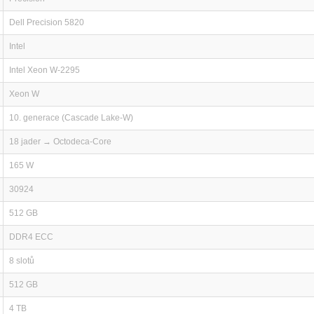
Dell Precision 5820
Intel
Intel Xeon W-2295
Xeon W
10. generace (Cascade Lake-W)
18 jader → Octodeca-Core
165 W
30924
512 GB
DDR4 ECC
8 slotů
512 GB
4 TB