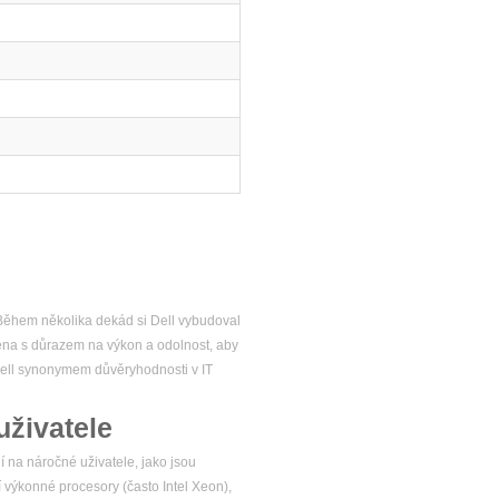
. Během několika dekád si Dell vybudoval
žena s důrazem na výkon a odolnost, aby
 Dell synonymem důvěryhodnosti v IT
uživatele
í na náročné uživatele, jako jsou
í výkonné procesory (často Intel Xeon),