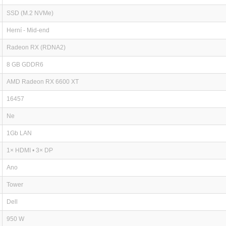
SSD (M.2 NVMe)
Herní - Mid-end
Radeon RX (RDNA2)
8 GB GDDR6
AMD Radeon RX 6600 XT
16457
Ne
1Gb LAN
1× HDMI • 3× DP
Ano
Tower
Dell
950 W