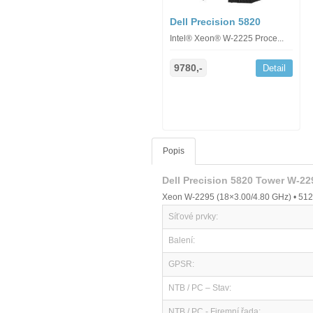
Dell Precision 5820
Intel® Xeon® W-2225 Proce...
9780,-
Detail
Popis
Dell Precision 5820 Tower W-2
Xeon W-2295 (18×3.00/4.80 GHz) • 512
Síťové prvky:
Balení:
GPSR:
NTB / PC – Stav:
NTB / PC - Firemní řada: