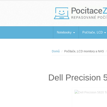
PocitaceZaBa
Repasované počítače a notebooky
Notebooky
Počítače, LCD
Domů
Počítače, LCD monitory a NAS
Dell Precisio