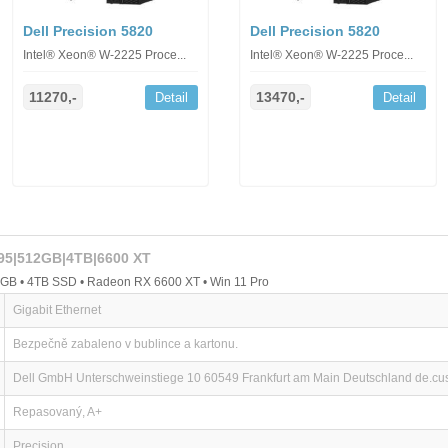
Dell Precision 5820
Dell Precision 5820
Intel® Xeon® W-2225 Proce...
Intel® Xeon® W-2225 Proce...
11270,-
13470,-
Detail
Detail
295|512GB|4TB|6600 XT
GB • 4TB SSD • Radeon RX 6600 XT • Win 11 Pro
Gigabit Ethernet
Bezpečně zabaleno v bublince a kartonu.
Dell GmbH Unterschweinstiege 10 60549 Frankfurt am Main Deutschland de.c
Repasovaný, A+
Precision