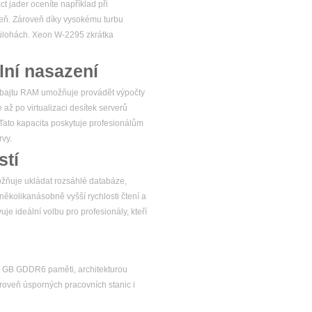
 jader oceníte například při
veň. Zároveň díky vysokému turbu
 úlohách. Xeon W-2295 zkrátka
ní nasazení
rabajtu RAM umožňuje provádět výpočty
až po virtualizaci desítek serverů
. Tato kapacita poskytuje profesionálům
rvy.
stí
možňuje ukládat rozsáhlé databáze,
několikanásobně vyšší rychlosti čtení a
je ideální volbu pro profesionály, kteří
 8 GB GDDR6 paměti, architekturou
roveň úsporných pracovních stanic i