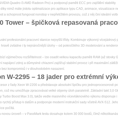
y NVIDIA Quadro či AMD Radeon Pro) a podporují paměti ECC pro zajištění stability.
, díky nimž máte jistotu optimalizace pro aplikace typu CAD, animace, vizualizace n
nost a schopnost fungovat nonstop v nepřetržitém provozu, což z něj činí ideální volb
20 Tower – špičková repasovaná praco
stní profesionální pracovní stanice nejvyšší třídy. Kombinuje výkonný vícejádrový p
 hravě zvládne i ty nejnáročnější úlohy – od pokročilého 3D modelování a render
bízí výjimečnou rozšiřitelnost – lze osadit velkou kapacitu paměti RAM (až stovky 
í napájecí zdroj a důmyslné chlazení zajišťují stabilní provoz i při maximální zátěži
ýkon bez kompromisů i v dlouhodobém nasazení.
on W-2295 – 18 jader pro extrémní vý
cesor z řady Xeon W-2200 a představuje absolutní špičku pro jednoprocesorové prac
ken, což mu umožňuje zpracovávat velké objemy úloh paralelně. Základní takt 3,0 
y Turbo Boost Max 3.0), takže vedle masivního vícevláknového výkonu disponuje 
o rychlý přístup k datům a podporuje moderní instrukční sady včetně AVX-512. Je
ice počítá.
novou úroveň – v PassMark testu dosahuje kolem 30 000 bodů, čímž několikaná