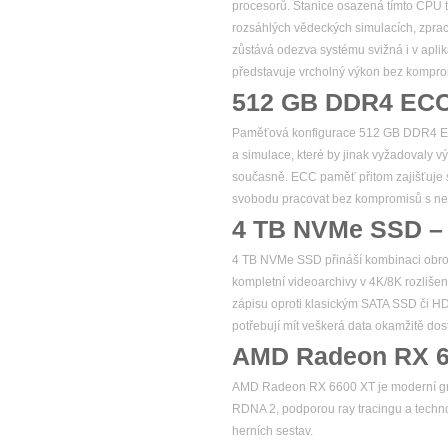
procesorů. Stanice osazená tímto CPU t
rozsáhlých vědeckých simulacích, zprac
zůstává odezva systému svižná i v apli
představuje vrcholný výkon bez komprom
512 GB DDR4 ECC 
Paměťová konfigurace 512 GB DDR4 ECC 
a simulace, které by jinak vyžadovaly v
současně. ECC paměť přitom zajišťuje sp
svobodu pracovat bez kompromisů s nejv
4 TB NVMe SSD – e
4 TB NVMe SSD přináší kombinaci obrovsk
kompletní videoarchivy v 4K/8K rozlišen
zápisu oproti klasickým SATA SSD či HDD,
potřebují mít veškerá data okamžitě do
AMD Radeon RX 6
AMD Radeon RX 6600 XT je moderní graf
RDNA 2, podporou ray tracingu a techno
herních sestav.