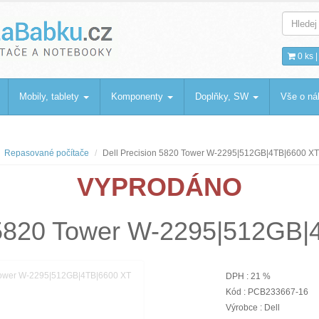
bku
.cz
0 ks 
Mobily, tablety
Komponenty
Doplňky, SW
Vše o n
Repasované počítače
Dell Precision 5820 Tower W-2295|512GB|4TB|6600 XT
VYPRODÁNO
n 5820 Tower W-2295|512GB
DPH : 21 %
Kód : PCB233667-16
Výrobce : Dell