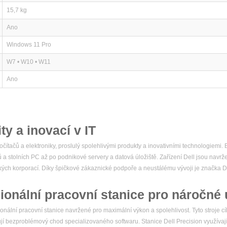
15,7 kg
Ano
Windows 11 Pro
W7 • W10 • W11
Ano
ity a inovací v IT
čítačů a elektroniky, proslulý spolehlivými produkty a inovativními technologiemi
ů a stolních PC až po podnikové servery a datová úložiště. Zařízení Dell jsou navr
elkých korporací. Díky špičkové zákaznické podpoře a neustálému vývoji je značka
ionální pracovní stanice pro náročné 
nální pracovní stanice navržené pro maximální výkon a spolehlivost. Tyto stroje cíl
ebují bezproblémový chod specializovaného softwaru. Stanice Dell Precision využívaj