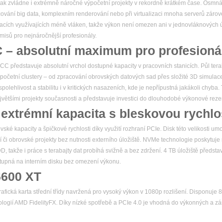
ak zvládne i extrémně náročné výpočetní projekty v rekordně krátkém čase. Osmnáct
ování big data, komplexním renderování nebo při virtualizaci mnoha serverů záro
kacích využívajících méně vláken, takže výkon není omezen ani v jednovláknových
isů pro nejnáročnější profesionály.
– absolutní maximum pro profesionál
představuje absolutní vrchol dostupné kapacity v pracovních stanicích. Půl te
ýpočetní clustery – od zpracování obrovských datových sad přes složité 3D simulace 
olehlivost a stabilitu i v kritických nasazeních, kde je nepřípustná jakákoli chyba
ětšími projekty současnosti a představuje investici do dlouhodobé výkonové reze
xtrémní kapacita s bleskovou rychlo
é kapacity a špičkové rychlosti díky využití rozhraní PCIe. Disk této velikosti u
í či obrovské projekty bez nutnosti externího úložiště. NVMe technologie poskytuje 
 takže i práce s terabajty dat probíhá svižně a bez zdržení. 4 TB úložiště představu
stupná na interním disku bez omezení výkonu.
600 XT
ická karta střední třídy navržená pro vysoký výkon v 1080p rozlišení. Disponuje
logií AMD FidelityFX. Díky nízké spotřebě a PCIe 4.0 je vhodná do výkonných a zá