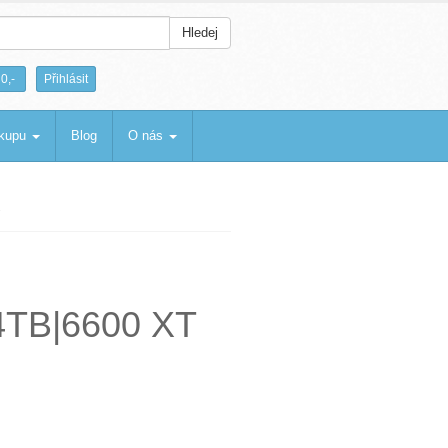
Hledej
|
0,-
Přihlásit
ákupu
Blog
O nás
|4TB|6600 XT