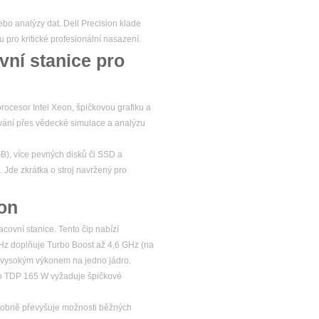
ebo analýzy dat. Dell Precision klade
u pro kritické profesionální nasazení.
vní stanice pro
rocesor Intel Xeon, špičkovou grafiku a
ování přes vědecké simulace a analýzu
GB), více pevných disků či SSD a
. Jde zkrátka o stroj navržený pro
kon
ovní stanice. Tento čip nabízí
GHz doplňuje Turbo Boost až 4,6 GHz (na
i vysokým výkonem na jedno jádro.
ho TDP 165 W vyžaduje špičkové
sobně převyšuje možnosti běžných