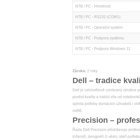
NTB / PC - Hmotnost:
NTB / PC - RS232 (COM1):
NTB / PC - Operační systém:
NTB / PC - Podpora systému:
NTB / PC - Podpora Windows 11:
Záruka:
2 roky
Dell – tradice kval
Dell je celosvětově uznávaný výrobce po
pověst kvality a nabízí vše od notebook
splnila potřeby domácích uživatelů i v
světě.
Precision – profes
Řada Dell Precision představuje profesio
inženýři, designéři či vědci, kteří potř