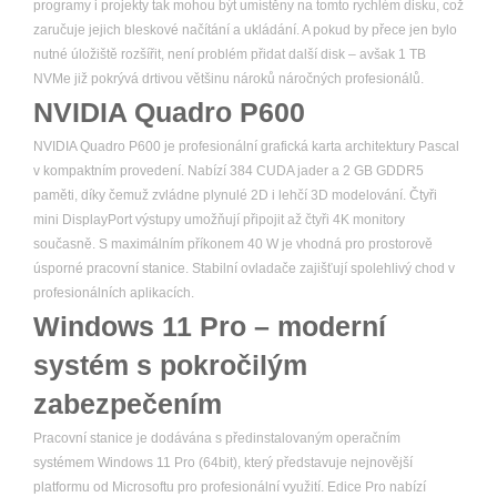
programy i projekty tak mohou být umístěny na tomto rychlém disku, což
zaručuje jejich bleskové načítání a ukládání. A pokud by přece jen bylo
nutné úložiště rozšířit, není problém přidat další disk – avšak 1 TB
NVMe již pokrývá drtivou většinu nároků náročných profesionálů.
NVIDIA Quadro P600
NVIDIA Quadro P600 je profesionální grafická karta architektury Pascal
v kompaktním provedení. Nabízí 384 CUDA jader a 2 GB GDDR5
paměti, díky čemuž zvládne plynulé 2D i lehčí 3D modelování. Čtyři
mini DisplayPort výstupy umožňují připojit až čtyři 4K monitory
současně. S maximálním příkonem 40 W je vhodná pro prostorově
úsporné pracovní stanice. Stabilní ovladače zajišťují spolehlivý chod v
profesionálních aplikacích.
Windows 11 Pro – moderní
systém s pokročilým
zabezpečením
Pracovní stanice je dodávána s předinstalovaným operačním
systémem Windows 11 Pro (64bit), který představuje nejnovější
platformu od Microsoftu pro profesionální využití. Edice Pro nabízí