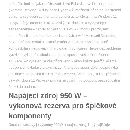
pokročilé funkce, jako je šifrování disků BitLocker, vzdálená plocha
(Remote Desktop), virtualizace Hyper-V či možnosti připojení do firemní
domény, což ocení zejména náročnější uživatelé a firmy. Windows 11
se vyznačuje moderním uživatelským rozhraním a vylepšeným
zabezpečením – například vyžaduje TPM 2.0 modul pro zvýšení
bezpečnosti a obsahuje řadu ochranných prvků (Microsoft Defender,
bezpečné bootování aj.), které chrání vaše data. Systém je plně
kompatibilní s nejnovějším hardwarem i softwarem, takže bez problémů
využijete výkon této stanice naplno a spustíte veškeré potřebné
aplikace. Po vybalení je vše připraveno k okamžitému použití, včetně
potřebných ovladačů a aktualizací. V případě specifických požadavků
je stanice kompatibilní i se staršími verzemi Windows (10 Pro, případně
7) – Windows 11 Pro však přináší nejvyšší míru podpory, bezpečnosti a
funkcí do budoucna.
Napájecí zdroj 950 W –
výkonová rezerva pro špičkové
komponenty
Součástí sestavy je výkonný 950W napájecí zdroj, který zajišťuje