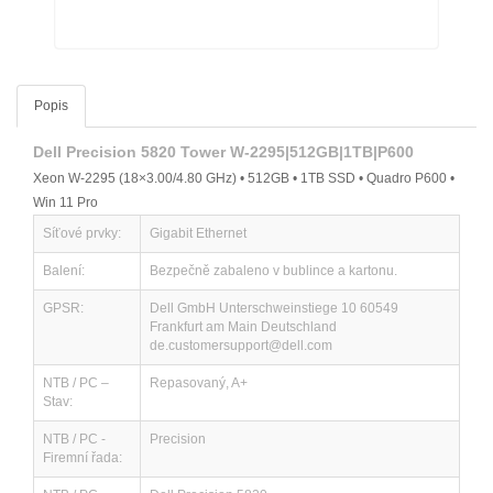
Popis
Dell Precision 5820 Tower W-2295|512GB|1TB|P600
Xeon W-2295 (18×3.00/4.80 GHz) • 512GB • 1TB SSD • Quadro P600 •
Win 11 Pro
Síťové prvky:
Gigabit Ethernet
Balení:
Bezpečně zabaleno v bublince a kartonu.
GPSR:
Dell GmbH Unterschweinstiege 10 60549
Frankfurt am Main Deutschland
de.customersupport@dell.com
NTB / PC –
Repasovaný, A+
Stav:
NTB / PC -
Precision
Firemní řada: