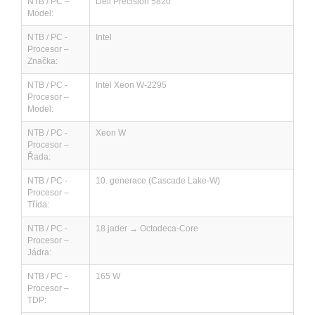
NTB / PC –
Dell Precision 5820
Model:
NTB / PC -
Intel
Procesor –
Značka:
NTB / PC -
Intel Xeon W-2295
Procesor –
Model:
NTB / PC -
Xeon W
Procesor –
Řada:
NTB / PC -
10. generace (Cascade Lake-W)
Procesor –
Třída:
NTB / PC -
18 jader → Octodeca-Core
Procesor –
Jádra:
NTB / PC -
165 W
Procesor –
TDP: