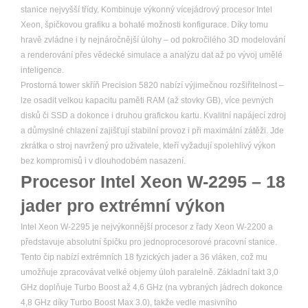
stanice nejvyšší třídy. Kombinuje výkonný vícejádrový procesor Intel
Xeon, špičkovou grafiku a bohaté možnosti konfigurace. Díky tomu
hravě zvládne i ty nejnáročnější úlohy – od pokročilého 3D modelování
a renderování přes vědecké simulace a analýzu dat až po vývoj umělé
inteligence.
Prostorná tower skříň Precision 5820 nabízí výjimečnou rozšiřitelnost –
lze osadit velkou kapacitu paměti RAM (až stovky GB), více pevných
disků či SSD a dokonce i druhou grafickou kartu. Kvalitní napájecí zdroj
a důmyslné chlazení zajišťují stabilní provoz i při maximální zátěži. Jde
zkrátka o stroj navržený pro uživatele, kteří vyžadují spolehlivý výkon
bez kompromisů i v dlouhodobém nasazení.
Procesor Intel Xeon W-2295 – 18
jader pro extrémní výkon
Intel Xeon W-2295 je nejvýkonnější procesor z řady Xeon W-2200 a
představuje absolutní špičku pro jednoprocesorové pracovní stanice.
Tento čip nabízí extrémních 18 fyzických jader a 36 vláken, což mu
umožňuje zpracovávat velké objemy úloh paralelně. Základní takt 3,0
GHz doplňuje Turbo Boost až 4,6 GHz (na vybraných jádrech dokonce
4,8 GHz díky Turbo Boost Max 3.0), takže vedle masivního