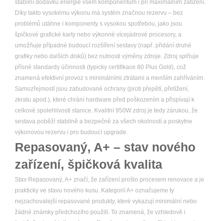
stabilní dodávku energie všem komponentům i při maximálním zatížení.
Díky takto vysokému výkonu má systém značnou rezervu – bez
problémů utáhne i komponenty s vysokou spotřebou, jako jsou
špičkové grafické karty nebo výkonné vícejádrové procesory, a
umožňuje případné budoucí rozšíření sestavy (např. přidání druhé
grafiky nebo dalších disků) bez nutnosti výměny zdroje. Zdroj splňuje
přísné standardy účinnosti (typicky certifikace 80 Plus Gold), což
znamená efektivní provoz s minimálními ztrátami a menším zahříváním.
Samozřejmostí jsou zabudované ochrany (proti přepětí, přetížení,
zkratu apod.), které chrání hardware před poškozením a přispívají k
celkové spolehlivosti stanice. Kvalitní 950W zdroj je tedy zárukou, že
sestava poběží stabilně a bezpečně za všech okolností a poskytne
výkonovou rezervu i pro budoucí upgrade.
Repasovaný, A+ – stav nového
zařízení, špičková kvalita
Stav Repasovaný, A+ značí, že zařízení prošlo procesem renovace a je
prakticky ve stavu nového kusu. Kategorií A+ označujeme ty
nejzachovalejší repasované produkty, které vykazují minimální nebo
žádné známky předchozího použití. To znamená, že vzhledově i