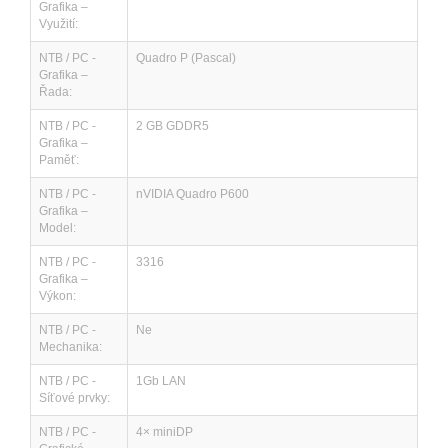
Grafika –
Využití:
NTB / PC -
Quadro P (Pascal)
Grafika –
Řada:
NTB / PC -
2 GB GDDR5
Grafika –
Paměť:
NTB / PC -
nVIDIA Quadro P600
Grafika –
Model:
NTB / PC -
3316
Grafika –
Výkon:
NTB / PC -
Ne
Mechanika:
NTB / PC -
1Gb LAN
Síťové prvky:
NTB / PC -
4× miniDP