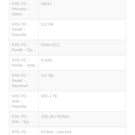
NTB / PC -
30924
Procesor –
Výkon:
NTB / PC -
512 GB
Paměť –
Kapacita:
NTB / PC -
DDR4 ECC
Paměť – Typ:
NTB / PC -
8 slotů
Paměť – Sloty:
NTB / PC -
512 GB
Paměť –
Maximum:
NTB / PC -
620–1 TB
Disk –
Kapacita:
NTB / PC -
SSD (M.2 NVMe)
Disk – Typ:
NTB / PC -
Profese - Low-end