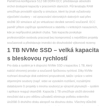
Paměťová konfigurace 512 GB DDR4 ECC představuje absolutní
vrchol dostupné kapacity v pracovních stanicích. Půl terabajtu RAM
umožňuje provádět výpočty a simulace, které by jinak vyžadovaly
výpočetní clustery – od zpracování obrovských datových sad přes
složité 3D simulace až po virtualizaci desítek serverů současně. ECC
paměť přitom zajišťuje spolehlivost a stabilitu i v kritických nasazeních,
kde je nepřípustná jakákoli chyba. Tato kapacita poskytuje
profesionálům svobodu pracovat bez kompromisů s největšími projekty
současnosti a představuje investici do dlouhodobé výkonové rezervy.
1 TB NVMe SSD – velká kapacita
s bleskovou rychlostí
Pro data a systém je k dispozici NVMe SSD s kapacitou 1 TB, který
nabízí ohromný prostor a současně špičkovou rychlost. Díky NVMe
rozhraní dosahuje disk extrémní propustnosti, takže i práce s velmi
objemnými soubory (např. videi ve vysokém rozlišení, rozsáhlými
databázemi či projekty s mnoha soubory) je výrazně plynulejší – systém
i aplikace reagují okamžitě. Kapacita 1 TB umožňuje uložit obrovské
množství dat a pro většinu uživatelů eliminuje potřebu externího
úložiště či druhého disku alespoň na dlouhou dobu. Všechny důležité