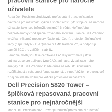
pracovní stanice pro náročné
uživatele
Řada Dell Precision představuje profesionální pracovní stanice
navržené pro maximální výkon a spolehlivost. Tyto stroje cílí na náročné
uživatele, jako jsou inženýři, designéři či vědci, kteří potřebují
bezproblémový chod specializovaného softwaru. Stanice Dell Precision
využívají výkonné procesory (často Intel Xeon), profesionální grafické
karty (např. řady NVIDIA Quadro či AMD Radeon Pro) a podporují
paměti ECC pro zajištění stability.
Samozřejmostí jsou také certifikace ISV, díky nimž máte jistotu
optimalizace pro aplikace typu CAD, animace, vizualizace nebo
analýzy dat. Dell Precision klade důraz na robustní konstrukci,
rozšiřitelnost a schopnost fungovat nonstop v nepřetržitém provozu, což
z něj činí ideální volbu pro kritické profesionální nasazení.
Dell Precision 5820 Tower –
špičková repasovaná pracovní
stanice pro nejnáročnější
Model Dell Precision 5820 Tower je robustní profesionální pracovní