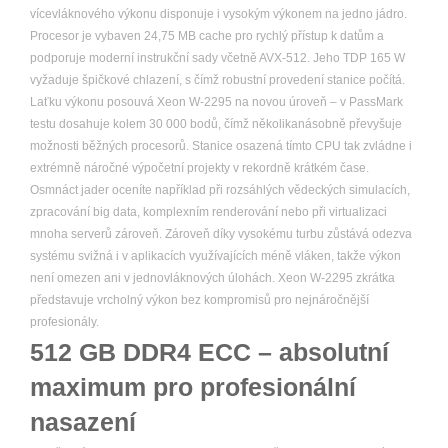
vícevláknového výkonu disponuje i vysokým výkonem na jedno jádro.
Procesor je vybaven 24,75 MB cache pro rychlý přístup k datům a
podporuje moderní instrukční sady včetně AVX-512. Jeho TDP 165 W
vyžaduje špičkové chlazení, s čímž robustní provedení stanice počítá.
Laťku výkonu posouvá Xeon W-2295 na novou úroveň – v PassMark
testu dosahuje kolem 30 000 bodů, čímž několikanásobně převyšuje
možnosti běžných procesorů. Stanice osazená tímto CPU tak zvládne i
extrémně náročné výpočetní projekty v rekordně krátkém čase.
Osmnáct jader oceníte například při rozsáhlých vědeckých simulacích,
zpracování big data, komplexním renderování nebo při virtualizaci
mnoha serverů zároveň. Zároveň díky vysokému turbu zůstává odezva
systému svižná i v aplikacích využívajících méně vláken, takže výkon
není omezen ani v jednovláknových úlohách. Xeon W-2295 zkrátka
představuje vrcholný výkon bez kompromisů pro nejnáročnější
profesionály.
512 GB DDR4 ECC – absolutní
maximum pro profesionální
nasazení