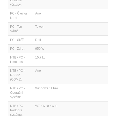
Grafické
výstupy:
PC - Čtečka
Ano
karet:
PC - Typ
Tower
skříně:
PC - Skříň:
Dell
PC - Zdroj:
950 W
NTB / PC -
15,7 kg
Hmotnost:
NTB / PC -
Ano
RS232
(COM1):
NTB / PC -
Windows 11 Pro
Operační
systém:
NTB / PC -
W7 • W10 • W11
Podpora
systému: