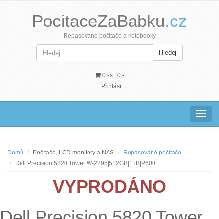
PocitaceZaBabku
.cz
Repasované počítače a notebooky
Hledej
0 ks |
0,-
Přihlásit
Navig
Domů
Počítače, LCD monitory a NAS
Repasované počítače
Dell Precision 5820 Tower W-2295|512GB|1TB|P600
VYPRODÁNO
Dell Precision 5820 Tower