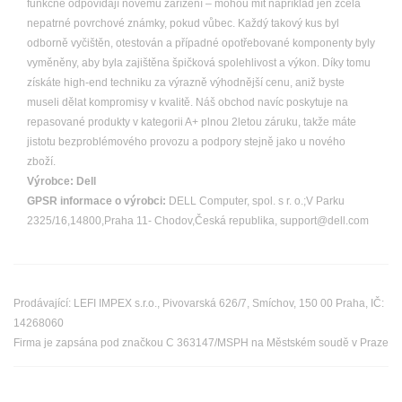
funkčně odpovídají novému zařízení – mohou mít například jen zcela
nepatrné povrchové známky, pokud vůbec. Každý takový kus byl
odborně vyčištěn, otestován a případné opotřebované komponenty byly
vyměněny, aby byla zajištěna špičková spolehlivost a výkon. Díky tomu
získáte high-end techniku za výrazně výhodnější cenu, aniž byste
museli dělat kompromisy v kvalitě. Náš obchod navíc poskytuje na
repasované produkty v kategorii A+ plnou 2letou záruku, takže máte
jistotu bezproblémového provozu a podpory stejně jako u nového
zboží.
Výrobce:
Dell
GPSR informace o výrobci:
DELL Computer, spol. s r. o.;V Parku
2325/16,14800,Praha 11- Chodov,Česká republika, support@dell.com
Prodávající: LEFI IMPEX s.r.o., Pivovarská 626/7, Smíchov, 150 00 Praha, IČ:
14268060
Firma je zapsána pod značkou C 363147/MSPH na Městském soudě v Praze