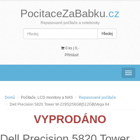
PocitaceZaBabku
.cz
Repasované počítače a notebooky
Hledej
0 ks |
0,-
Přihlásit
Navig
Domů
Počítače, LCD monitory a NAS
Repasované počítače
Dell Precision 5820 Tower W-2295|256GB|512GB|Vega 64
VYPRODÁNO
Dell Precision 5820 Tower