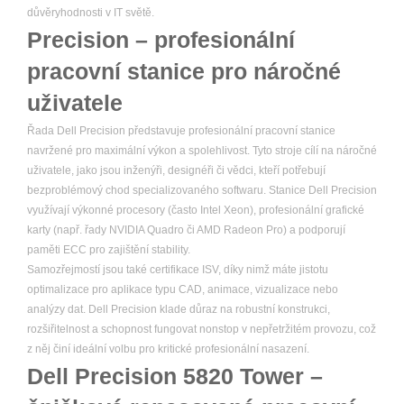
důvěryhodnosti v IT světě.
Precision – profesionální
pracovní stanice pro náročné
uživatele
Řada Dell Precision představuje profesionální pracovní stanice
navržené pro maximální výkon a spolehlivost. Tyto stroje cílí na náročné
uživatele, jako jsou inženýři, designéři či vědci, kteří potřebují
bezproblémový chod specializovaného softwaru. Stanice Dell Precision
využívají výkonné procesory (často Intel Xeon), profesionální grafické
karty (např. řady NVIDIA Quadro či AMD Radeon Pro) a podporují
paměti ECC pro zajištění stability.
Samozřejmostí jsou také certifikace ISV, díky nimž máte jistotu
optimalizace pro aplikace typu CAD, animace, vizualizace nebo
analýzy dat. Dell Precision klade důraz na robustní konstrukci,
rozšiřitelnost a schopnost fungovat nonstop v nepřetržitém provozu, což
z něj činí ideální volbu pro kritické profesionální nasazení.
Dell Precision 5820 Tower –