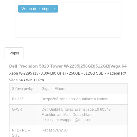
Vstup do kategorie
Popis
Dell Precision 5820 Tower W-2295|256GB|512GB|Vega 64
Xeon W-2295 (18×3.00/4.80 GHz) • 256GB • 512GB SSD • Radeon RX
Vega 64 • Win 11 Pro
Síťové prvky:
Gigabit Ethernet
Balení:
Bezpečně zabaleno v bublince a kartonu.
GPSR:
Dell GmbH Unterschweinstiege 10 60549
Frankfurt am Main Deutschland
de.customersupport@dell.com
NTB / PC –
Repasovaný, A+
Stav: