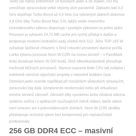
Tento čip nabízí extrémních 18 fyzických jader a 36 vláken, což mu
umožňuje zpracovávat velké objemy úloh paralelně. Základní takt 3,0
GHz doplňuje Turbo Boost až 4,6 GHz (na vybraných jádrech dokonce
4,8 GHz díky Turbo Boost Max 3.0), takže vedle masivního
vícevláknového výkonu disponuje i vysokým výkonem na jedno jádro.
Procesor je vybaven 24,75 MB cache pro rychlý přístup k datům a
podporuje moderní instrukční sady včetně AVX-512. Jeho TDP 165 W
vyžaduje špičkové chlazení, s čímž robustní provedení stanice počítá.
Laťku výkonu posouvá Xeon W-2295 na novou úroveň – v PassMark
testu dosahuje kolem 30 000 bodů, čímž několikanásobně převyšuje
možnosti běžných procesorů. Stanice osazená tímto CPU tak zvládne i
extrémně náročné výpočetní projekty v rekordně krátkém čase.
Osmnáct jader oceníte například při rozsáhlých vědeckých simulacích,
zpracování big data, komplexním renderování nebo při virtualizaci
mnoha serverů zároveň. Zároveň díky vysokému turbu zůstává odezva
systému svižná i v aplikacích využívajících méně vláken, takže výkon
není omezen ani v jednovláknových úlohách. Xeon W-2295 zkrátka
představuje vrcholný výkon bez kompromisů pro nejnáročnější
profesionály.
256 GB DDR4 ECC – masivní