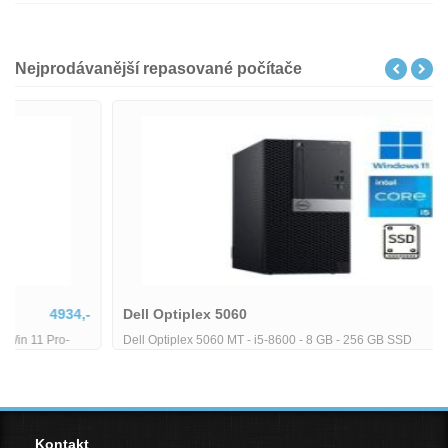
Nejprodávanější repasované počítače
Dell Optiplex 5060
5380,-
Dell Optiplex 5060 MT - i5-8600 - 8 GB - 256 GB SSD
Kontakt