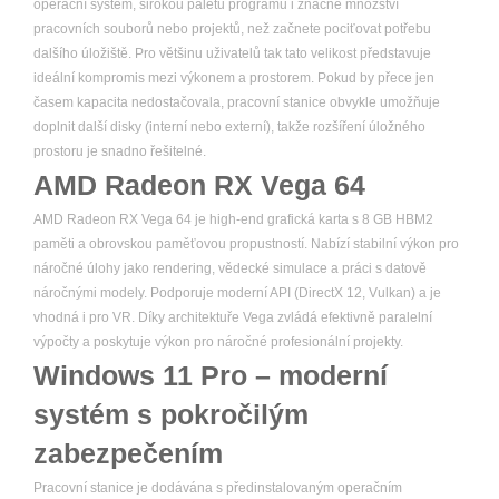
operační systém, širokou paletu programů i značné množství
pracovních souborů nebo projektů, než začnete pociťovat potřebu
dalšího úložiště. Pro většinu uživatelů tak tato velikost představuje
ideální kompromis mezi výkonem a prostorem. Pokud by přece jen
časem kapacita nedostačovala, pracovní stanice obvykle umožňuje
doplnit další disky (interní nebo externí), takže rozšíření úložného
prostoru je snadno řešitelné.
AMD Radeon RX Vega 64
AMD Radeon RX Vega 64 je high-end grafická karta s 8 GB HBM2
paměti a obrovskou paměťovou propustností. Nabízí stabilní výkon pro
náročné úlohy jako rendering, vědecké simulace a práci s datově
náročnými modely. Podporuje moderní API (DirectX 12, Vulkan) a je
vhodná i pro VR. Díky architektuře Vega zvládá efektivně paralelní
výpočty a poskytuje výkon pro náročné profesionální projekty.
Windows 11 Pro – moderní
systém s pokročilým
zabezpečením
Pracovní stanice je dodávána s předinstalovaným operačním