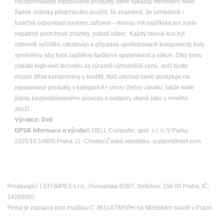
nejzachovalejší repasované produkty, které vykazují minimální nebo
žádné známky předchozího použití. To znamená, že vzhledově i
funkčně odpovídají novému zařízení – mohou mít například jen zcela
nepatrné povrchové známky, pokud vůbec. Každý takový kus byl
odborně vyčištěn, otestován a případné opotřebované komponenty byly
vyměněny, aby byla zajištěna špičková spolehlivost a výkon. Díky tomu
získáte high-end techniku za výrazně výhodnější cenu, aniž byste
museli dělat kompromisy v kvalitě. Náš obchod navíc poskytuje na
repasované produkty v kategorii A+ plnou 2letou záruku, takže máte
jistotu bezproblémového provozu a podpory stejně jako u nového
zboží.
Výrobce:
Dell
GPSR informace o výrobci:
DELL Computer, spol. s r. o.;V Parku
2325/16,14800,Praha 11- Chodov,Česká republika, support@dell.com
Prodávající: LEFI IMPEX s.r.o., Pivovarská 626/7, Smíchov, 150 00 Praha, IČ:
14268060
Firma je zapsána pod značkou C 363147/MSPH na Městském soudě v Praze