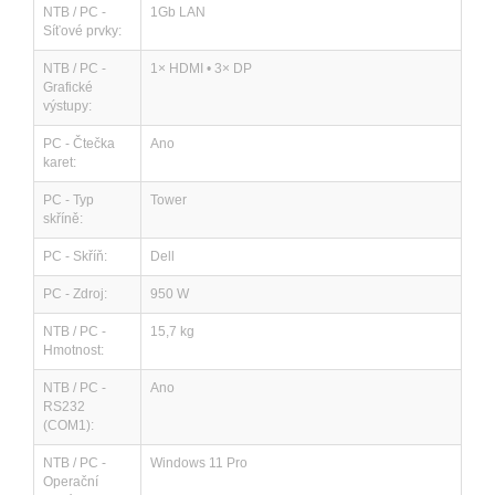
NTB / PC -
1Gb LAN
Síťové prvky:
NTB / PC -
1× HDMI • 3× DP
Grafické
výstupy:
PC - Čtečka
Ano
karet:
PC - Typ
Tower
skříně:
PC - Skříň:
Dell
PC - Zdroj:
950 W
NTB / PC -
15,7 kg
Hmotnost:
NTB / PC -
Ano
RS232
(COM1):
NTB / PC -
Windows 11 Pro
Operační