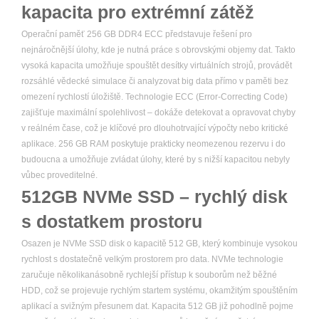
kapacita pro extrémní zátěž
Operační paměť 256 GB DDR4 ECC představuje řešení pro
nejnáročnější úlohy, kde je nutná práce s obrovskými objemy dat. Takto
vysoká kapacita umožňuje spouštět desítky virtuálních strojů, provádět
rozsáhlé vědecké simulace či analyzovat big data přímo v paměti bez
omezení rychlostí úložiště. Technologie ECC (Error-Correcting Code)
zajišťuje maximální spolehlivost – dokáže detekovat a opravovat chyby
v reálném čase, což je klíčové pro dlouhotrvající výpočty nebo kritické
aplikace. 256 GB RAM poskytuje prakticky neomezenou rezervu i do
budoucna a umožňuje zvládat úlohy, které by s nižší kapacitou nebyly
vůbec proveditelné.
512GB NVMe SSD – rychlý disk
s dostatkem prostoru
Osazen je NVMe SSD disk o kapacitě 512 GB, který kombinuje vysokou
rychlost s dostatečně velkým prostorem pro data. NVMe technologie
zaručuje několikanásobně rychlejší přístup k souborům než běžné
HDD, což se projevuje rychlým startem systému, okamžitým spouštěním
aplikací a svižným přesunem dat. Kapacita 512 GB již pohodlně pojme