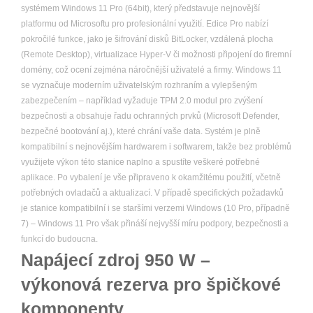
systémem Windows 11 Pro (64bit), který představuje nejnovější
platformu od Microsoftu pro profesionální využití. Edice Pro nabízí
pokročilé funkce, jako je šifrování disků BitLocker, vzdálená plocha
(Remote Desktop), virtualizace Hyper-V či možnosti připojení do firemní
domény, což ocení zejména náročnější uživatelé a firmy. Windows 11
se vyznačuje moderním uživatelským rozhraním a vylepšeným
zabezpečením – například vyžaduje TPM 2.0 modul pro zvýšení
bezpečnosti a obsahuje řadu ochranných prvků (Microsoft Defender,
bezpečné bootování aj.), které chrání vaše data. Systém je plně
kompatibilní s nejnovějším hardwarem i softwarem, takže bez problémů
využijete výkon této stanice naplno a spustíte veškeré potřebné
aplikace. Po vybalení je vše připraveno k okamžitému použití, včetně
potřebných ovladačů a aktualizací. V případě specifických požadavků
je stanice kompatibilní i se staršími verzemi Windows (10 Pro, případně
7) – Windows 11 Pro však přináší nejvyšší míru podpory, bezpečnosti a
funkcí do budoucna.
Napájecí zdroj 950 W –
výkonová rezerva pro špičkové
komponenty