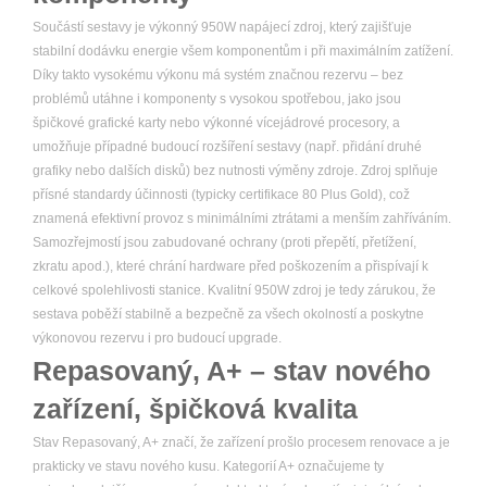
Součástí sestavy je výkonný 950W napájecí zdroj, který zajišťuje
stabilní dodávku energie všem komponentům i při maximálním zatížení.
Díky takto vysokému výkonu má systém značnou rezervu – bez
problémů utáhne i komponenty s vysokou spotřebou, jako jsou
špičkové grafické karty nebo výkonné vícejádrové procesory, a
umožňuje případné budoucí rozšíření sestavy (např. přidání druhé
grafiky nebo dalších disků) bez nutnosti výměny zdroje. Zdroj splňuje
přísné standardy účinnosti (typicky certifikace 80 Plus Gold), což
znamená efektivní provoz s minimálními ztrátami a menším zahříváním.
Samozřejmostí jsou zabudované ochrany (proti přepětí, přetížení,
zkratu apod.), které chrání hardware před poškozením a přispívají k
celkové spolehlivosti stanice. Kvalitní 950W zdroj je tedy zárukou, že
sestava poběží stabilně a bezpečně za všech okolností a poskytne
výkonovou rezervu i pro budoucí upgrade.
Repasovaný, A+ – stav nového
zařízení, špičková kvalita
Stav Repasovaný, A+ značí, že zařízení prošlo procesem renovace a je
prakticky ve stavu nového kusu. Kategorií A+ označujeme ty