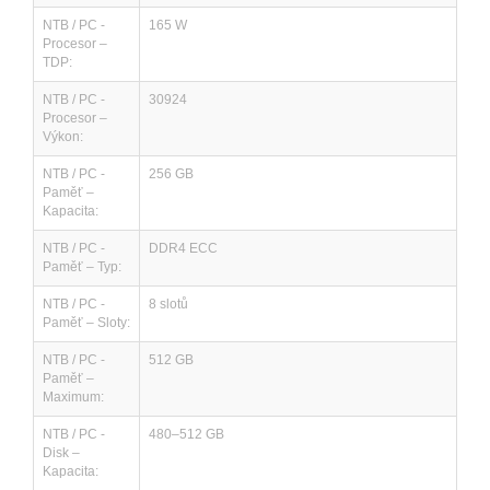
NTB / PC -
165 W
Procesor –
TDP:
NTB / PC -
30924
Procesor –
Výkon:
NTB / PC -
256 GB
Paměť –
Kapacita:
NTB / PC -
DDR4 ECC
Paměť – Typ:
NTB / PC -
8 slotů
Paměť – Sloty:
NTB / PC -
512 GB
Paměť –
Maximum:
NTB / PC -
480–512 GB
Disk –
Kapacita: