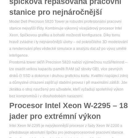
špičková repasovaná pracovní
stanice pro nejnáročnější
Model Dell Precision 5820 Tower je robustní profesionální pracovní
stanice nejvyšší třídy. Kombinuje výkonný vícejádrový procesor Intel
Xeon, špičkovou grafiku a bohaté možnosti konfigurace. Díky tomu
hravě zvládne i ty nejnáročnější úlohy – od pokročilého 3D modelování
a renderování přes vědecké simulace a analýzu dat až po vývoj umělé
inteligence.
Prostorná tower skříň Precision 5820 nabízí výjimečnou rozšiřitelnost –
lze osadit velkou kapacitu paměti RAM (až stovky GB), více pevných
disků či SSD a dokonce i druhou grafickou kartu. Kvalitní napájecí zdroj
a důmyslné chlazení zajišťují stabilní provoz i při maximální zátěži. Jde
zkrátka o stroj navržený pro uživatele, kteří vyžadují spolehlivý výkon
bez kompromisů i v dlouhodobém nasazení.
Procesor Intel Xeon W-2295 – 18
jader pro extrémní výkon
Intel Xeon W-2295 je nejvýkonnější procesor z řady Xeon W-2200 a
představuje absolutní špičku pro jednoprocesorové pracovní stanice.