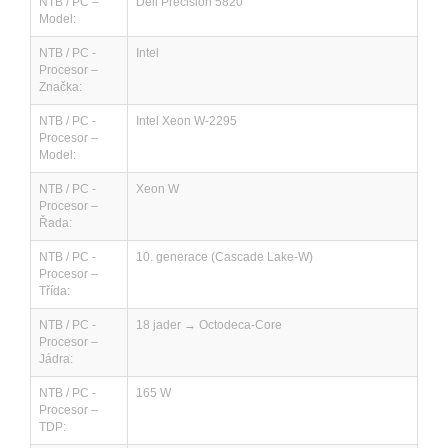
NTB / PC –
Dell Precision 5820
Model:
NTB / PC -
Intel
Procesor –
Značka:
NTB / PC -
Intel Xeon W-2295
Procesor –
Model:
NTB / PC -
Xeon W
Procesor –
Řada:
NTB / PC -
10. generace (Cascade Lake-W)
Procesor –
Třída:
NTB / PC -
18 jader → Octodeca-Core
Procesor –
Jádra:
NTB / PC -
165 W
Procesor –
TDP: