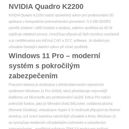
NVIDIA Quadro K2200
NVIDIA Quadro K2200 nabízí spolehlivý výkon pro profesionální 3D
aplikace v kompaktním jednoslotovém provedení. S 4 GB GDDR5
paměti zvládne i větší modely a sestavy, zatímco spotřeba do 60 W
zajišťuje efektivní provoz. Umožňuje připojit až čtyři monitory současně
a je certifikována pro klíčový CAD a DCC software. Je ideální pro
uživatele hledající stabilní výkon při nízké spotřebě.
Windows 11 Pro – moderní
systém s pokročilým
zabezpečením
Pracovní stanice je dodávána s předinstalovaným operačním
systémem Windows 11 Pro (64bit), který představuje nejnovější
platformu od Microsoftu pro profesionální využití. Edice Pro nabízí
pokročilé funkce, jako je šifrování disků BitLocker, vzdálená plocha
(Remote Desktop), virtualizace Hyper-V či možnosti připojení do firemní
domény, což ocení zejména náročnější uživatelé a firmy. Windows 11
se vyznačuje moderním uživatelským rozhraním a vylepšeným