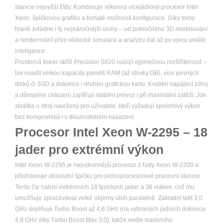
stanice nejvyšší třídy. Kombinuje výkonný vícejádrový procesor Intel
Xeon, špičkovou grafiku a bohaté možnosti konfigurace. Díky tomu
hravě zvládne i ty nejnáročnější úlohy – od pokročilého 3D modelování
a renderování přes vědecké simulace a analýzu dat až po vývoj umělé
inteligence.
Prostorná tower skříň Precision 5820 nabízí výjimečnou rozšiřitelnost –
lze osadit velkou kapacitu paměti RAM (až stovky GB), více pevných
disků či SSD a dokonce i druhou grafickou kartu. Kvalitní napájecí zdroj
a důmyslné chlazení zajišťují stabilní provoz i při maximální zátěži. Jde
zkrátka o stroj navržený pro uživatele, kteří vyžadují spolehlivý výkon
bez kompromisů i v dlouhodobém nasazení.
Procesor Intel Xeon W-2295 – 18
jader pro extrémní výkon
Intel Xeon W-2295 je nejvýkonnější procesor z řady Xeon W-2200 a
představuje absolutní špičku pro jednoprocesorové pracovní stanice.
Tento čip nabízí extrémních 18 fyzických jader a 36 vláken, což mu
umožňuje zpracovávat velké objemy úloh paralelně. Základní takt 3,0
GHz doplňuje Turbo Boost až 4,6 GHz (na vybraných jádrech dokonce
4,8 GHz díky Turbo Boost Max 3.0), takže vedle masivního