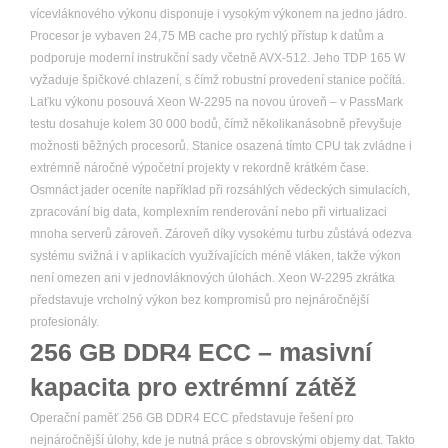
vícevláknového výkonu disponuje i vysokým výkonem na jedno jádro.
Procesor je vybaven 24,75 MB cache pro rychlý přístup k datům a
podporuje moderní instrukční sady včetně AVX-512. Jeho TDP 165 W
vyžaduje špičkové chlazení, s čímž robustní provedení stanice počítá.
Laťku výkonu posouvá Xeon W-2295 na novou úroveň – v PassMark
testu dosahuje kolem 30 000 bodů, čímž několikanásobně převyšuje
možnosti běžných procesorů. Stanice osazená tímto CPU tak zvládne i
extrémně náročné výpočetní projekty v rekordně krátkém čase.
Osmnáct jader oceníte například při rozsáhlých vědeckých simulacích,
zpracování big data, komplexním renderování nebo při virtualizaci
mnoha serverů zároveň. Zároveň díky vysokému turbu zůstává odezva
systému svižná i v aplikacích využívajících méně vláken, takže výkon
není omezen ani v jednovláknových úlohách. Xeon W-2295 zkrátka
představuje vrcholný výkon bez kompromisů pro nejnáročnější
profesionály.
256 GB DDR4 ECC – masivní
kapacita pro extrémní zátěž
Operační paměť 256 GB DDR4 ECC představuje řešení pro
nejnáročnější úlohy, kde je nutná práce s obrovskými objemy dat. Takto