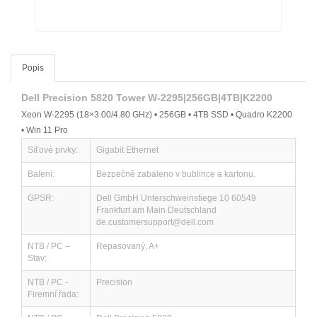
Popis
Dell Precision 5820 Tower W-2295|256GB|4TB|K2200
Xeon W-2295 (18×3.00/4.80 GHz) • 256GB • 4TB SSD • Quadro K2200
• Win 11 Pro
Síťové prvky:
Gigabit Ethernet
Balení:
Bezpečně zabaleno v bublince a kartonu.
GPSR:
Dell GmbH Unterschweinstiege 10 60549
Frankfurt am Main Deutschland
de.customersupport@dell.com
NTB / PC –
Repasovaný, A+
Stav:
NTB / PC -
Precision
Firemní řada: