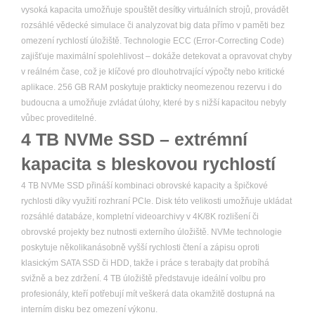
vysoká kapacita umožňuje spouštět desítky virtuálních strojů, provádět
rozsáhlé vědecké simulace či analyzovat big data přímo v paměti bez
omezení rychlostí úložiště. Technologie ECC (Error-Correcting Code)
zajišťuje maximální spolehlivost – dokáže detekovat a opravovat chyby
v reálném čase, což je klíčové pro dlouhotrvající výpočty nebo kritické
aplikace. 256 GB RAM poskytuje prakticky neomezenou rezervu i do
budoucna a umožňuje zvládat úlohy, které by s nižší kapacitou nebyly
vůbec proveditelné.
4 TB NVMe SSD – extrémní
kapacita s bleskovou rychlostí
4 TB NVMe SSD přináší kombinaci obrovské kapacity a špičkové
rychlosti díky využití rozhraní PCIe. Disk této velikosti umožňuje ukládat
rozsáhlé databáze, kompletní videoarchivy v 4K/8K rozlišení či
obrovské projekty bez nutnosti externího úložiště. NVMe technologie
poskytuje několikanásobně vyšší rychlosti čtení a zápisu oproti
klasickým SATA SSD či HDD, takže i práce s terabajty dat probíhá
svižně a bez zdržení. 4 TB úložiště představuje ideální volbu pro
profesionály, kteří potřebují mít veškerá data okamžitě dostupná na
interním disku bez omezení výkonu.