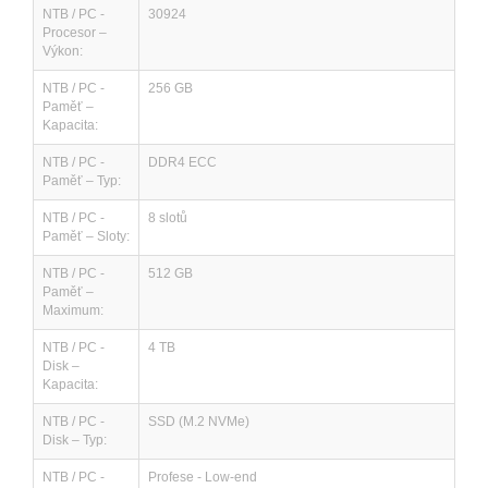
NTB / PC -
30924
Procesor –
Výkon:
NTB / PC -
256 GB
Paměť –
Kapacita:
NTB / PC -
DDR4 ECC
Paměť – Typ:
NTB / PC -
8 slotů
Paměť – Sloty:
NTB / PC -
512 GB
Paměť –
Maximum:
NTB / PC -
4 TB
Disk –
Kapacita:
NTB / PC -
SSD (M.2 NVMe)
Disk – Typ:
NTB / PC -
Profese - Low-end