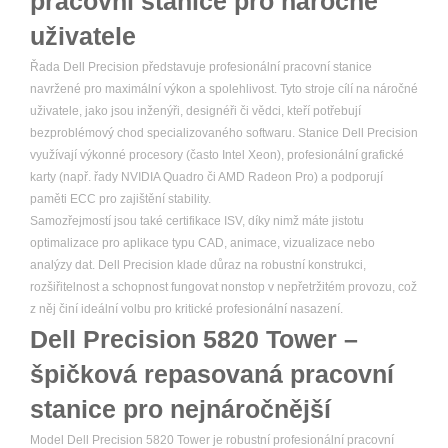
pracovní stanice pro náročné
uživatele
Řada Dell Precision představuje profesionální pracovní stanice
navržené pro maximální výkon a spolehlivost. Tyto stroje cílí na náročné
uživatele, jako jsou inženýři, designéři či vědci, kteří potřebují
bezproblémový chod specializovaného softwaru. Stanice Dell Precision
využívají výkonné procesory (často Intel Xeon), profesionální grafické
karty (např. řady NVIDIA Quadro či AMD Radeon Pro) a podporují
paměti ECC pro zajištění stability.
Samozřejmostí jsou také certifikace ISV, díky nimž máte jistotu
optimalizace pro aplikace typu CAD, animace, vizualizace nebo
analýzy dat. Dell Precision klade důraz na robustní konstrukci,
rozšiřitelnost a schopnost fungovat nonstop v nepřetržitém provozu, což
z něj činí ideální volbu pro kritické profesionální nasazení.
Dell Precision 5820 Tower –
špičková repasovaná pracovní
stanice pro nejnáročnější
Model Dell Precision 5820 Tower je robustní profesionální pracovní