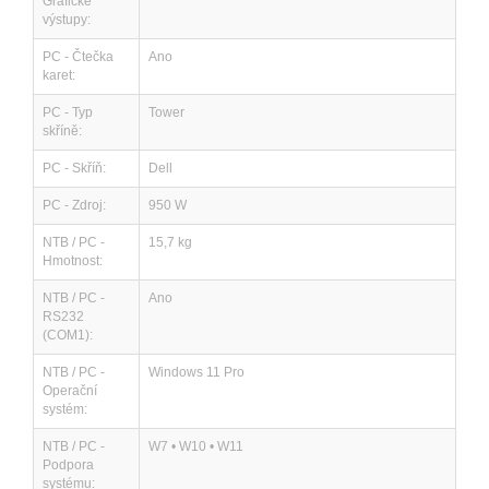
Grafické
výstupy:
PC - Čtečka
Ano
karet:
PC - Typ
Tower
skříně:
PC - Skříň:
Dell
PC - Zdroj:
950 W
NTB / PC -
15,7 kg
Hmotnost:
NTB / PC -
Ano
RS232
(COM1):
NTB / PC -
Windows 11 Pro
Operační
systém:
NTB / PC -
W7 • W10 • W11
Podpora
systému: