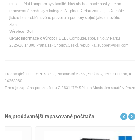
museli dělat kompromisy v kvalitě. Náš obchod navíc poskytuje na
repasované produkty v kategorii A+ plnou 2letou záruku, takže máte
jistotu bezproblémového provozu a podpory stejně jako u nového
zboží.
Výrobce:
Dell
GPSR informace o výrobci:
DELL Computer, spol. s r. o.;V Parku
2325/16,14800,Praha 11- Chodov,Česká republika, support@dell.com
Prodávající: LEFI IMPEX s.r.o., Pivovarská 626/7, Smíchov, 150 00 Praha, IČ:
14268060
Firma je zapsána pod značkou C 363147/MSPH na Městském soudě v Praze
Nejprodávanější repasované počítače