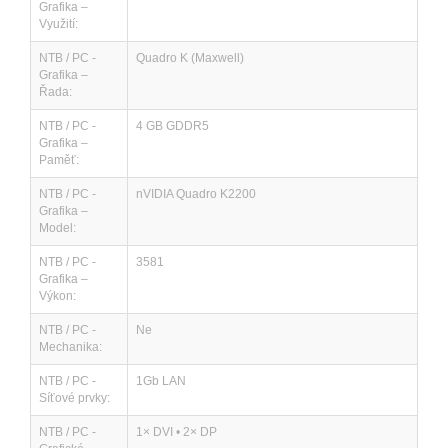
Grafika –
Využití:
NTB / PC -
Quadro K (Maxwell)
Grafika –
Řada:
NTB / PC -
4 GB GDDR5
Grafika –
Paměť:
NTB / PC -
nVIDIA Quadro K2200
Grafika –
Model:
NTB / PC -
3581
Grafika –
Výkon:
NTB / PC -
Ne
Mechanika:
NTB / PC -
1Gb LAN
Síťové prvky:
NTB / PC -
1× DVI • 2× DP