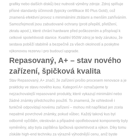
grafiky nebo dalších disků) bez nutnosti výměny zdroje. Zdroj splňuje
přísné standardy účinnosti (typicky certifikace 80 Plus Gold), což
znamená efektivní provoz s minimálními ztrátami a menším zahříváním.
Samozřejmostí jsou zabudované ochrany (proti přepětí, přetížení,
zkratu apod.), které chrání hardware před poškozením a přispívají k
celkové spolehlivosti stanice. Kvalitní 950W zdroj je tedy zárukou, že
sestava poběží stabilně a bezpečně za všech okolností a poskytne
výkonovou rezervu i pro budoucí upgrade.
Repasovaný, A+ – stav nového
zařízení, špičková kvalita
Stav Repasovaný, A+ značí, že zařízení prošlo procesem renovace a je
prakticky ve stavu nového kusu. Kategorií A+ označujeme ty
nejzachovalejší repasované produkty, které vykazují minimální nebo
žádné známky předchozího použití. To znamená, že vzhledově i
funkčně odpovídají novému zařízení – mohou mít například jen zcela
nepatrné povrchové známky, pokud vůbec. Každý takový kus byl
odborně vyčištěn, otestován a případné opotřebované komponenty byly
vyměněny, aby byla zajištěna špičková spolehlivost a výkon. Díky tomu
získáte high-end techniku za výrazně výhodnější cenu, aniž byste