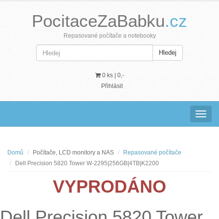
PocitaceZaBabku
.cz
Repasované počítače a notebooky
Hledej
0 ks |
0,-
Přihlásit
Navig
Domů
Počítače, LCD monitory a NAS
Repasované počítače
Dell Precision 5820 Tower W-2295|256GB|4TB|K2200
VYPRODÁNO
Dell Precision 5820 Tower