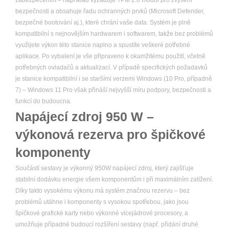
zabezpečením – například vyžaduje TPM 2.0 modul pro zvýšení
bezpečnosti a obsahuje řadu ochranných prvků (Microsoft Defender,
bezpečné bootování aj.), které chrání vaše data. Systém je plně
kompatibilní s nejnovějším hardwarem i softwarem, takže bez problémů
využijete výkon této stanice naplno a spustíte veškeré potřebné
aplikace. Po vybalení je vše připraveno k okamžitému použití, včetně
potřebných ovladačů a aktualizací. V případě specifických požadavků
je stanice kompatibilní i se staršími verzemi Windows (10 Pro, případně
7) – Windows 11 Pro však přináší nejvyšší míru podpory, bezpečnosti a
funkcí do budoucna.
Napájecí zdroj 950 W –
výkonová rezerva pro špičkové
komponenty
Součástí sestavy je výkonný 950W napájecí zdroj, který zajišťuje
stabilní dodávku energie všem komponentům i při maximálním zatížení.
Díky takto vysokému výkonu má systém značnou rezervu – bez
problémů utáhne i komponenty s vysokou spotřebou, jako jsou
špičkové grafické karty nebo výkonné vícejádrové procesory, a
umožňuje případné budoucí rozšíření sestavy (např. přidání druhé