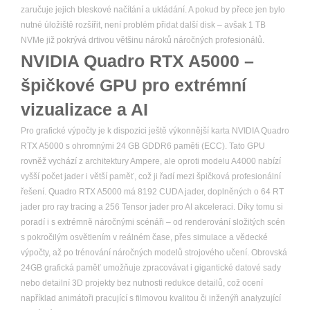
zaručuje jejich bleskové načítání a ukládání. A pokud by přece jen bylo
nutné úložiště rozšířit, není problém přidat další disk – avšak 1 TB
NVMe již pokrývá drtivou většinu nároků náročných profesionálů.
NVIDIA Quadro RTX A5000 –
špičkové GPU pro extrémní
vizualizace a AI
Pro grafické výpočty je k dispozici ještě výkonnější karta NVIDIA Quadro
RTX A5000 s ohromnými 24 GB GDDR6 paměti (ECC). Tato GPU
rovněž vychází z architektury Ampere, ale oproti modelu A4000 nabízí
vyšší počet jader i větší paměť, což ji řadí mezi špičková profesionální
řešení. Quadro RTX A5000 má 8192 CUDA jader, doplněných o 64 RT
jader pro ray tracing a 256 Tensor jader pro AI akceleraci. Díky tomu si
poradí i s extrémně náročnými scénáři – od renderování složitých scén
s pokročilým osvětlením v reálném čase, přes simulace a vědecké
výpočty, až po trénování náročných modelů strojového učení. Obrovská
24GB grafická paměť umožňuje zpracovávat i gigantické datové sady
nebo detailní 3D projekty bez nutnosti redukce detailů, což ocení
například animátoři pracující s filmovou kvalitou či inženýři analyzující