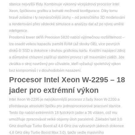
stanice nejvyšší třídy. Kombinuje výkonný vícejádrový procesor Intel
Xeon, špičkovou grafiku a bohaté možnosti konfigurace. Díky tomu
hravě zvládne i ty nejnáročnější úlohy – od pokročilého 3D modelování
a renderování přes vědecké simulace a analýzu dat až po vývoj umělé
inteligence.
Prostorná tower skříň Precision 5820 nabízí výjimečnou rozšiřitelnost –
lze osadit velkou kapacitu paměti RAM (až stovky GB), více pevných
disků či SSD a dokonce i druhou grafickou kartu. Kvalitní napájecí zdroj
a důmyslné chlazení zajišťují stabilní provoz i při maximální zátěži. Jde
zkrátka o stroj navržený pro uživatele, kteří vyžadují spolehlivý výkon
bez kompromisů i v dlouhodobém nasazení.
Procesor Intel Xeon W-2295 – 18
jader pro extrémní výkon
Intel Xeon W-2295 je nejvýkonnější procesor z řady Xeon W-2200 a
představuje absolutní špičku pro jednoprocesorové pracovní stanice.
Tento čip nabízí extrémních 18 fyzických jader a 36 vláken, což mu
umožňuje zpracovávat velké objemy úloh paralelně. Základní takt 3,0
GHz doplňuje Turbo Boost až 4,6 GHz (na vybraných jádrech dokonce
4,8 GHz díky Turbo Boost Max 3.0), takže vedle masivního