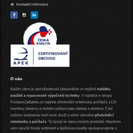
Kontaktní informace
O nás
Naším cílem je zprostředkovat zákazníkům co nejširší
nabídku
použité a repasované výpočetní techniky
. V nabídce e-shopu
PocitaceZaBabku.cz najdete především notebooky, počítače, LCD
monitory, tiskárny a mobilní zařízení jako tablety a telefony. Část
našeho sortimentu tvoří nové zboží a velmi výhodné
předváděcí
notebooky a počítače
. Ty bývají ve stavu nových produktů. Abychom
vám zaručili široký sortiment a špičkovou kvalitu spolupracujeme s