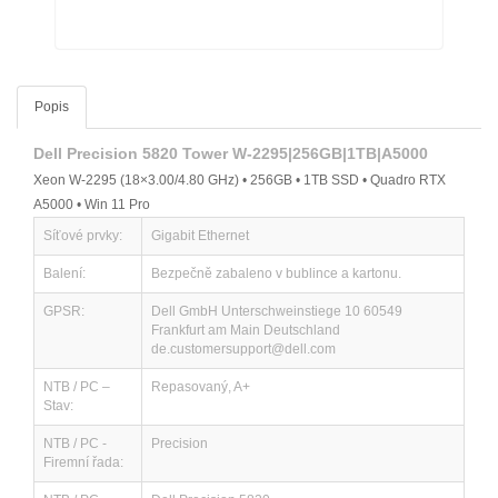
Popis
Dell Precision 5820 Tower W-2295|256GB|1TB|A5000
Xeon W-2295 (18×3.00/4.80 GHz) • 256GB • 1TB SSD • Quadro RTX
A5000 • Win 11 Pro
Síťové prvky:
Gigabit Ethernet
Balení:
Bezpečně zabaleno v bublince a kartonu.
GPSR:
Dell GmbH Unterschweinstiege 10 60549
Frankfurt am Main Deutschland
de.customersupport@dell.com
NTB / PC –
Repasovaný, A+
Stav:
NTB / PC -
Precision
Firemní řada: