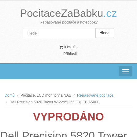
PocitaceZaBabku
.cz
Repasované počítače a notebooky
Hledej
0 ks |
0,-
Přihlásit
Navig
Domů
Počítače, LCD monitory a NAS
Repasované počítače
Dell Precision 5820 Tower W-2295|256GB|1TB|A5000
VYPRODÁNO
Dell Precision 5820 Tower