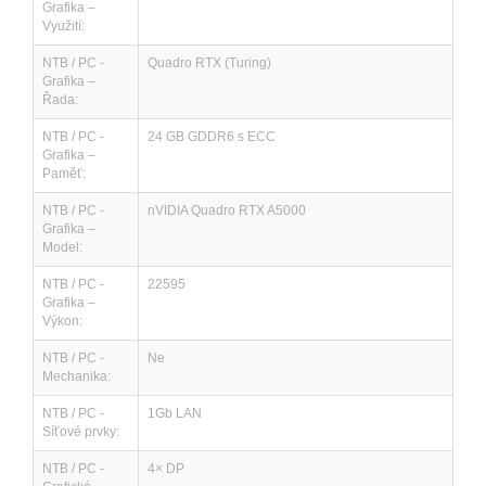
Grafika –
Využití:
NTB / PC -
Quadro RTX (Turing)
Grafika –
Řada:
NTB / PC -
24 GB GDDR6 s ECC
Grafika –
Paměť:
NTB / PC -
nVIDIA Quadro RTX A5000
Grafika –
Model:
NTB / PC -
22595
Grafika –
Výkon:
NTB / PC -
Ne
Mechanika:
NTB / PC -
1Gb LAN
Síťové prvky:
NTB / PC -
4× DP