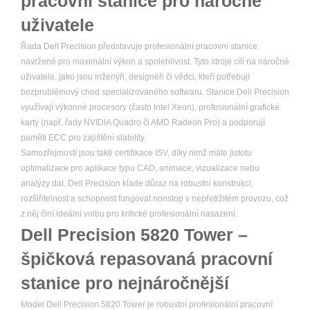
pracovní stanice pro náročné
uživatele
Řada Dell Precision představuje profesionální pracovní stanice
navržené pro maximální výkon a spolehlivost. Tyto stroje cílí na náročné
uživatele, jako jsou inženýři, designéři či vědci, kteří potřebují
bezproblémový chod specializovaného softwaru. Stanice Dell Precision
využívají výkonné procesory (často Intel Xeon), profesionální grafické
karty (např. řady NVIDIA Quadro či AMD Radeon Pro) a podporují
paměti ECC pro zajištění stability.
Samozřejmostí jsou také certifikace ISV, díky nimž máte jistotu
optimalizace pro aplikace typu CAD, animace, vizualizace nebo
analýzy dat. Dell Precision klade důraz na robustní konstrukci,
rozšiřitelnost a schopnost fungovat nonstop v nepřetržitém provozu, což
z něj činí ideální volbu pro kritické profesionální nasazení.
Dell Precision 5820 Tower –
špičková repasovaná pracovní
stanice pro nejnáročnější
Model Dell Precision 5820 Tower je robustní profesionální pracovní