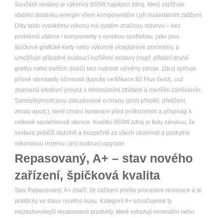
Součástí sestavy je výkonný 950W napájecí zdroj, který zajišťuje
stabilní dodávku energie všem komponentům i při maximálním zatížení.
Díky takto vysokému výkonu má systém značnou rezervu – bez
problémů utáhne i komponenty s vysokou spotřebou, jako jsou
špičkové grafické karty nebo výkonné vícejádrové procesory, a
umožňuje případné budoucí rozšíření sestavy (např. přidání druhé
grafiky nebo dalších disků) bez nutnosti výměny zdroje. Zdroj splňuje
přísné standardy účinnosti (typicky certifikace 80 Plus Gold), což
znamená efektivní provoz s minimálními ztrátami a menším zahříváním.
Samozřejmostí jsou zabudované ochrany (proti přepětí, přetížení,
zkratu apod.), které chrání hardware před poškozením a přispívají k
celkové spolehlivosti stanice. Kvalitní 950W zdroj je tedy zárukou, že
sestava poběží stabilně a bezpečně za všech okolností a poskytne
výkonovou rezervu i pro budoucí upgrade.
Repasovaný, A+ – stav nového
zařízení, špičková kvalita
Stav Repasovaný, A+ značí, že zařízení prošlo procesem renovace a je
prakticky ve stavu nového kusu. Kategorií A+ označujeme ty
nejzachovalejší repasované produkty, které vykazují minimální nebo