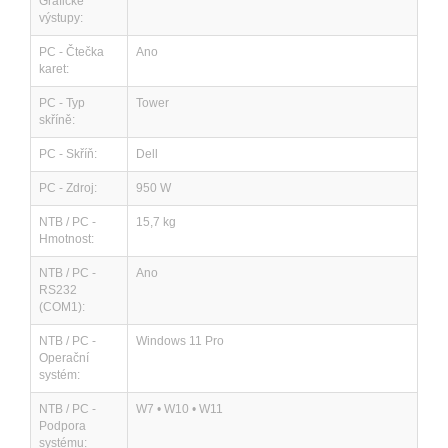
Grafické
výstupy:
PC - Čtečka
Ano
karet:
PC - Typ
Tower
skříně:
PC - Skříň:
Dell
PC - Zdroj:
950 W
NTB / PC -
15,7 kg
Hmotnost:
NTB / PC -
Ano
RS232
(COM1):
NTB / PC -
Windows 11 Pro
Operační
systém:
NTB / PC -
W7 • W10 • W11
Podpora
systému: