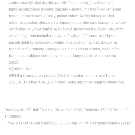
žádné známky předchozího použití. To znamená, že vzhledově i
funkčně odpovídají novému zařízení – mohou mít například jen zcela
nepatrné povrchové známky, pokud vůbec. Každý takový kus byl
odborně vyčištěn, otestován a případné opotřebované komponenty byly
vyměněny, aby byla zajištěna špičková spolehlivost a výkon. Díky tomu
získáte high-end techniku za výrazně výhodnější cenu, aniž byste
museli dělat kompromisy v kvalitě. Náš obchod navíc poskytuje na
repasované produkty v kategorii A+ plnou 2letou záruku, takže máte
jistotu bezproblémového provozu a podpory stejně jako u nového
zboží.
Výrobce:
Dell
GPSR informace o výrobci:
DELL Computer, spol. s r. o.;V Parku
2325/16,14800,Praha 11- Chodov,Česká republika, support@dell.com
Prodávající: LEFI IMPEX s.r.o., Pivovarská 626/7, Smíchov, 150 00 Praha, IČ:
14268060
Firma je zapsána pod značkou C 363147/MSPH na Městském soudě v Praze