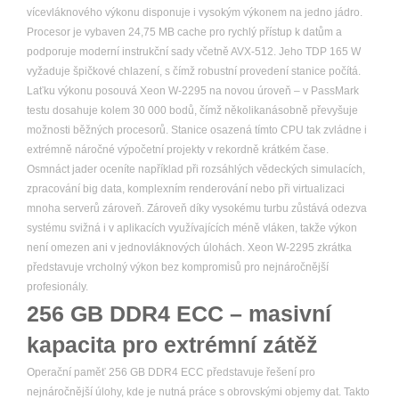
vícevláknového výkonu disponuje i vysokým výkonem na jedno jádro.
Procesor je vybaven 24,75 MB cache pro rychlý přístup k datům a
podporuje moderní instrukční sady včetně AVX-512. Jeho TDP 165 W
vyžaduje špičkové chlazení, s čímž robustní provedení stanice počítá.
Laťku výkonu posouvá Xeon W-2295 na novou úroveň – v PassMark
testu dosahuje kolem 30 000 bodů, čímž několikanásobně převyšuje
možnosti běžných procesorů. Stanice osazená tímto CPU tak zvládne i
extrémně náročné výpočetní projekty v rekordně krátkém čase.
Osmnáct jader oceníte například při rozsáhlých vědeckých simulacích,
zpracování big data, komplexním renderování nebo při virtualizaci
mnoha serverů zároveň. Zároveň díky vysokému turbu zůstává odezva
systému svižná i v aplikacích využívajících méně vláken, takže výkon
není omezen ani v jednovláknových úlohách. Xeon W-2295 zkrátka
představuje vrcholný výkon bez kompromisů pro nejnáročnější
profesionály.
256 GB DDR4 ECC – masivní
kapacita pro extrémní zátěž
Operační paměť 256 GB DDR4 ECC představuje řešení pro
nejnáročnější úlohy, kde je nutná práce s obrovskými objemy dat. Takto