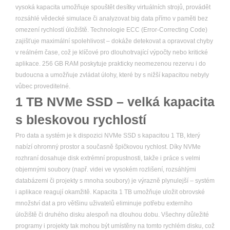
vysoká kapacita umožňuje spouštět desítky virtuálních strojů, provádět
rozsáhlé vědecké simulace či analyzovat big data přímo v paměti bez
omezení rychlostí úložiště. Technologie ECC (Error-Correcting Code)
zajišťuje maximální spolehlivost – dokáže detekovat a opravovat chyby
v reálném čase, což je klíčové pro dlouhotrvající výpočty nebo kritické
aplikace. 256 GB RAM poskytuje prakticky neomezenou rezervu i do
budoucna a umožňuje zvládat úlohy, které by s nižší kapacitou nebyly
vůbec proveditelné.
1 TB NVMe SSD – velká kapacita
s bleskovou rychlostí
Pro data a systém je k dispozici NVMe SSD s kapacitou 1 TB, který
nabízí ohromný prostor a současně špičkovou rychlost. Díky NVMe
rozhraní dosahuje disk extrémní propustnosti, takže i práce s velmi
objemnými soubory (např. videi ve vysokém rozlišení, rozsáhlými
databázemi či projekty s mnoha soubory) je výrazně plynulejší – systém
i aplikace reagují okamžitě. Kapacita 1 TB umožňuje uložit obrovské
množství dat a pro většinu uživatelů eliminuje potřebu externího
úložiště či druhého disku alespoň na dlouhou dobu. Všechny důležité
programy i projekty tak mohou být umístěny na tomto rychlém disku, což