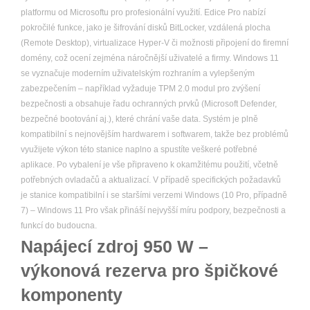
platformu od Microsoftu pro profesionální využití. Edice Pro nabízí
pokročilé funkce, jako je šifrování disků BitLocker, vzdálená plocha
(Remote Desktop), virtualizace Hyper-V či možnosti připojení do firemní
domény, což ocení zejména náročnější uživatelé a firmy. Windows 11
se vyznačuje moderním uživatelským rozhraním a vylepšeným
zabezpečením – například vyžaduje TPM 2.0 modul pro zvýšení
bezpečnosti a obsahuje řadu ochranných prvků (Microsoft Defender,
bezpečné bootování aj.), které chrání vaše data. Systém je plně
kompatibilní s nejnovějším hardwarem i softwarem, takže bez problémů
využijete výkon této stanice naplno a spustíte veškeré potřebné
aplikace. Po vybalení je vše připraveno k okamžitému použití, včetně
potřebných ovladačů a aktualizací. V případě specifických požadavků
je stanice kompatibilní i se staršími verzemi Windows (10 Pro, případně
7) – Windows 11 Pro však přináší nejvyšší míru podpory, bezpečnosti a
funkcí do budoucna.
Napájecí zdroj 950 W –
výkonová rezerva pro špičkové
komponenty