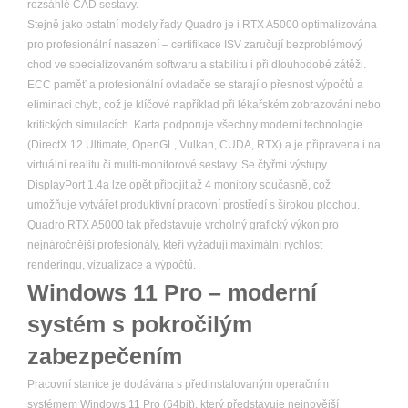
rozsáhlé CAD sestavy.
Stejně jako ostatní modely řady Quadro je i RTX A5000 optimalizována
pro profesionální nasazení – certifikace ISV zaručují bezproblémový
chod ve specializovaném softwaru a stabilitu i při dlouhodobé zátěži.
ECC paměť a profesionální ovladače se starají o přesnost výpočtů a
eliminaci chyb, což je klíčové například při lékařském zobrazování nebo
kritických simulacích. Karta podporuje všechny moderní technologie
(DirectX 12 Ultimate, OpenGL, Vulkan, CUDA, RTX) a je připravena i na
virtuální realitu či multi-monitorové sestavy. Se čtyřmi výstupy
DisplayPort 1.4a lze opět připojit až 4 monitory současně, což
umožňuje vytvářet produktivní pracovní prostředí s širokou plochou.
Quadro RTX A5000 tak představuje vrcholný grafický výkon pro
nejnáročnější profesionály, kteří vyžadují maximální rychlost
renderingu, vizualizace a výpočtů.
Windows 11 Pro – moderní
systém s pokročilým
zabezpečením
Pracovní stanice je dodávána s předinstalovaným operačním
systémem Windows 11 Pro (64bit), který představuje nejnovější