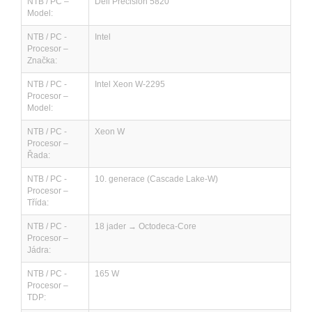
NTB / PC –
Dell Precision 5820
Model:
NTB / PC -
Intel
Procesor –
Značka:
NTB / PC -
Intel Xeon W-2295
Procesor –
Model:
NTB / PC -
Xeon W
Procesor –
Řada:
NTB / PC -
10. generace (Cascade Lake-W)
Procesor –
Třída:
NTB / PC -
18 jader → Octodeca-Core
Procesor –
Jádra:
NTB / PC -
165 W
Procesor –
TDP: