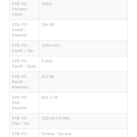
NTB / PC -
30924
Procesor –
Výkon:
NTB / PC -
256 GB
Paměť –
Kapacita:
NTB / PC -
DDR4 ECC
Paměť – Typ:
NTB / PC -
8 slotů
Paměť – Sloty:
NTB / PC -
512 GB
Paměť –
Maximum:
NTB / PC -
620–1 TB
Disk –
Kapacita:
NTB / PC -
SSD (M.2 NVMe)
Disk – Typ:
NTB / PC -
Profese - Top-end