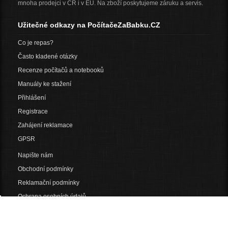
mnoha prodejci v ČR i v EU. Na zboží poskytujeme záruku a servis.
Užitečné odkazy na PočítačeZaBabku.CZ
Co je repas?
Často kladené otázky
Recenze počítačů a notebooků
Manuály ke stažení
Přihlášení
Registrace
Zahájení reklamace
GPSR
Napište nám
Obchodní podmínky
Reklamační podmínky
Ochrana osobních údajů
Popis použitých cookies
Nastavit pravidla cookies