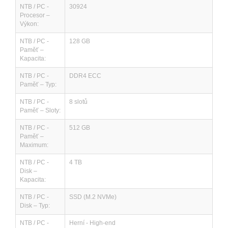
NTB / PC -
30924
Procesor –
Výkon:
NTB / PC -
128 GB
Paměť –
Kapacita:
NTB / PC -
DDR4 ECC
Paměť – Typ:
NTB / PC -
8 slotů
Paměť – Sloty:
NTB / PC -
512 GB
Paměť –
Maximum:
NTB / PC -
4 TB
Disk –
Kapacita:
NTB / PC -
SSD (M.2 NVMe)
Disk – Typ:
NTB / PC -
Herní - High-end