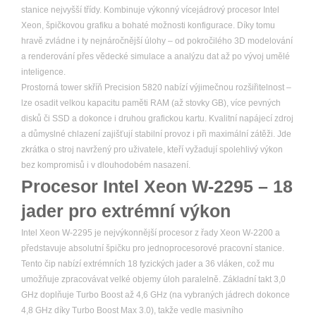
stanice nejvyšší třídy. Kombinuje výkonný vícejádrový procesor Intel
Xeon, špičkovou grafiku a bohaté možnosti konfigurace. Díky tomu
hravě zvládne i ty nejnáročnější úlohy – od pokročilého 3D modelování
a renderování přes vědecké simulace a analýzu dat až po vývoj umělé
inteligence.
Prostorná tower skříň Precision 5820 nabízí výjimečnou rozšiřitelnost –
lze osadit velkou kapacitu paměti RAM (až stovky GB), více pevných
disků či SSD a dokonce i druhou grafickou kartu. Kvalitní napájecí zdroj
a důmyslné chlazení zajišťují stabilní provoz i při maximální zátěži. Jde
zkrátka o stroj navržený pro uživatele, kteří vyžadují spolehlivý výkon
bez kompromisů i v dlouhodobém nasazení.
Procesor Intel Xeon W-2295 – 18
jader pro extrémní výkon
Intel Xeon W-2295 je nejvýkonnější procesor z řady Xeon W-2200 a
představuje absolutní špičku pro jednoprocesorové pracovní stanice.
Tento čip nabízí extrémních 18 fyzických jader a 36 vláken, což mu
umožňuje zpracovávat velké objemy úloh paralelně. Základní takt 3,0
GHz doplňuje Turbo Boost až 4,6 GHz (na vybraných jádrech dokonce
4,8 GHz díky Turbo Boost Max 3.0), takže vedle masivního