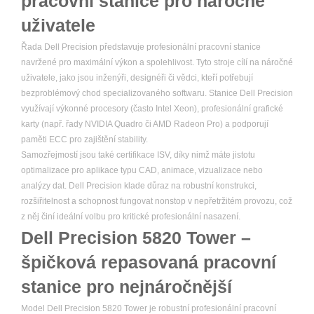
pracovní stanice pro náročné
uživatele
Řada Dell Precision představuje profesionální pracovní stanice
navržené pro maximální výkon a spolehlivost. Tyto stroje cílí na náročné
uživatele, jako jsou inženýři, designéři či vědci, kteří potřebují
bezproblémový chod specializovaného softwaru. Stanice Dell Precision
využívají výkonné procesory (často Intel Xeon), profesionální grafické
karty (např. řady NVIDIA Quadro či AMD Radeon Pro) a podporují
paměti ECC pro zajištění stability.
Samozřejmostí jsou také certifikace ISV, díky nimž máte jistotu
optimalizace pro aplikace typu CAD, animace, vizualizace nebo
analýzy dat. Dell Precision klade důraz na robustní konstrukci,
rozšiřitelnost a schopnost fungovat nonstop v nepřetržitém provozu, což
z něj činí ideální volbu pro kritické profesionální nasazení.
Dell Precision 5820 Tower –
špičková repasovaná pracovní
stanice pro nejnáročnější
Model Dell Precision 5820 Tower je robustní profesionální pracovní