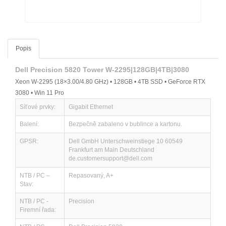
Popis
Dell Precision 5820 Tower W-2295|128GB|4TB|3080
Xeon W-2295 (18×3.00/4.80 GHz) • 128GB • 4TB SSD • GeForce RTX
3080 • Win 11 Pro
Síťové prvky:
Gigabit Ethernet
Balení:
Bezpečně zabaleno v bublince a kartonu.
GPSR:
Dell GmbH Unterschweinstiege 10 60549
Frankfurt am Main Deutschland
de.customersupport@dell.com
NTB / PC –
Repasovaný, A+
Stav:
NTB / PC -
Precision
Firemní řada: