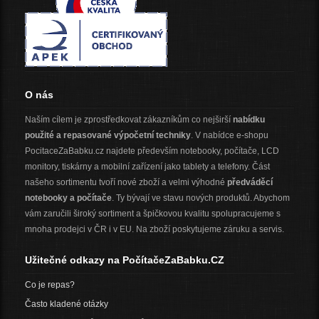
O nás
Naším cílem je zprostředkovat zákazníkům co nejširší
nabídku
použité a repasované výpočetní techniky
. V nabídce e-shopu
PocitaceZaBabku.cz najdete především notebooky, počítače, LCD
monitory, tiskárny a mobilní zařízení jako tablety a telefony. Část
našeho sortimentu tvoří nové zboží a velmi výhodné
předváděcí
notebooky a počítače
. Ty bývají ve stavu nových produktů. Abychom
vám zaručili široký sortiment a špičkovou kvalitu spolupracujeme s
mnoha prodejci v ČR i v EU. Na zboží poskytujeme záruku a servis.
Užitečné odkazy na PočítačeZaBabku.CZ
Co je repas?
Často kladené otázky