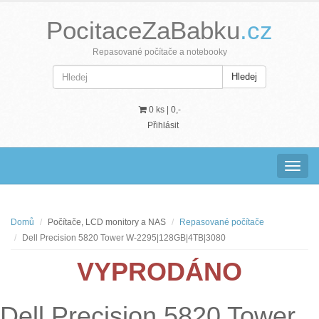
PocitaceZaBabku
.cz
Repasované počítače a notebooky
Hledej
0 ks |
0,-
Přihlásit
Navig
Domů
Počítače, LCD monitory a NAS
Repasované počítače
Dell Precision 5820 Tower W-2295|128GB|4TB|3080
VYPRODÁNO
Dell Precision 5820 Tower