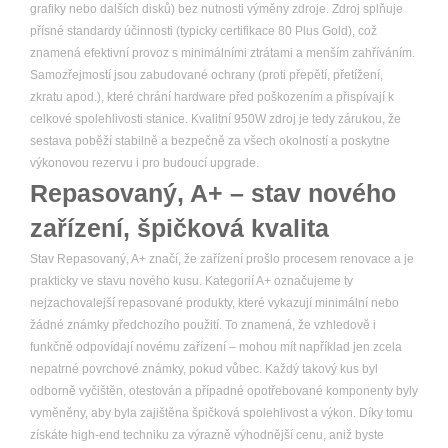
grafiky nebo dalších disků) bez nutnosti výměny zdroje. Zdroj splňuje
přísné standardy účinnosti (typicky certifikace 80 Plus Gold), což
znamená efektivní provoz s minimálními ztrátami a menším zahříváním.
Samozřejmostí jsou zabudované ochrany (proti přepětí, přetížení,
zkratu apod.), které chrání hardware před poškozením a přispívají k
celkové spolehlivosti stanice. Kvalitní 950W zdroj je tedy zárukou, že
sestava poběží stabilně a bezpečně za všech okolností a poskytne
výkonovou rezervu i pro budoucí upgrade.
Repasovaný, A+ – stav nového
zařízení, špičková kvalita
Stav Repasovaný, A+ značí, že zařízení prošlo procesem renovace a je
prakticky ve stavu nového kusu. Kategorií A+ označujeme ty
nejzachovalejší repasované produkty, které vykazují minimální nebo
žádné známky předchozího použití. To znamená, že vzhledově i
funkčně odpovídají novému zařízení – mohou mít například jen zcela
nepatrné povrchové známky, pokud vůbec. Každý takový kus byl
odborně vyčištěn, otestován a případné opotřebované komponenty byly
vyměněny, aby byla zajištěna špičková spolehlivost a výkon. Díky tomu
získáte high-end techniku za výrazně výhodnější cenu, aniž byste