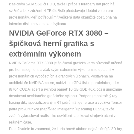
klasickým SATA SSD či HDD, takže i práce s terabajty dat probíhá
svižně a bez zdržení. 4 TB úložiště představuje ideální volbu pro
profesionály, kteří potřebují mít veškerá data okamžitě dostupná na
interním disku bez omezení výkonu.
NVIDIA GeForce RTX 3080 –
špičková herní grafika s
extrémním výkonem
NVIDIA GeForce RTX 3080 je špičková grafická karta původně určená
pro herní segment, avšak svým extrémním výkonem se uplatní i v
profesionálních výpočetních a grafických úlohách. Postavena na
architektuře NVIDIA Ampere, nabízí tato GPU tisíce paralelních jader
(8704 CUDA jader) a rychlou paměť 10 GB GDDR6X, což jí umožňuje
dosahovat nevídaného grafického výkonu. Podporuje pokročilý ray-
tracing díky specializovaným RT jádrům 2. generace a využívá Tensor
jádra pro AI funkce (například inteligentní upscaling DLSS), takže
zvládá vykreslovat realistické osvětlení i aplikovat strojové učení v
reálném čase.
Pro uživatele to znamená, že karta hravě utáhne nejnáročnější 3D hry,