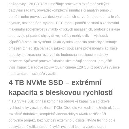
požadavky. 128 GB RAM umožňuje pracovat s extrémně velkými
datovými sadami, provádět komplexní simulace či analýzy přímo v
paměti, nebo provozovat desítky virtuálních serverů najednou – a to vše
plynule, bez narušení výkonu. ECC modul paměti se stará o zachování
maximální spolehlivosti i v takto kritických nasazeních, protože detekuje
a opravuje případné chyby dříve, než by mohly ovlivnit výsledek
výpočtů či stabilitu systému. Takto vysoká kapacita prakticky eliminuje
omezení z hlediska paměti u jakékoli současné profesionální aplikace
a poskytuje značnou rezervu i do budoucna s rostoucími nároky
software. Špičkové pracovní stanice sice mívají podporu i pro ještě
vyšší kapacity (řádově stovky GB), nicméně 128 GB již pokrývá i vysoce
nadstandardní scénáře využití.
4 TB NVMe SSD – extrémní
kapacita s bleskovou rychlostí
4 TB NVMe SSD přináší kombinaci obrovské kapacity a špičkové
rychlosti díky využití rozhraní PCIe. Disk této velikosti umožňuje ukládat
rozsáhlé databáze, kompletní videoarchivy v 4K/8K rozlišení či
obrovské projekty bez nutnosti externího úložiště. NVMe technologie
poskytuje několikanásobně vyšší rychlosti čtení a zápisu oproti