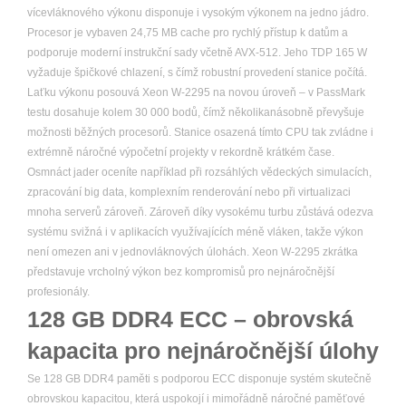
vícevláknového výkonu disponuje i vysokým výkonem na jedno jádro.
Procesor je vybaven 24,75 MB cache pro rychlý přístup k datům a
podporuje moderní instrukční sady včetně AVX-512. Jeho TDP 165 W
vyžaduje špičkové chlazení, s čímž robustní provedení stanice počítá.
Laťku výkonu posouvá Xeon W-2295 na novou úroveň – v PassMark
testu dosahuje kolem 30 000 bodů, čímž několikanásobně převyšuje
možnosti běžných procesorů. Stanice osazená tímto CPU tak zvládne i
extrémně náročné výpočetní projekty v rekordně krátkém čase.
Osmnáct jader oceníte například při rozsáhlých vědeckých simulacích,
zpracování big data, komplexním renderování nebo při virtualizaci
mnoha serverů zároveň. Zároveň díky vysokému turbu zůstává odezva
systému svižná i v aplikacích využívajících méně vláken, takže výkon
není omezen ani v jednovláknových úlohách. Xeon W-2295 zkrátka
představuje vrcholný výkon bez kompromisů pro nejnáročnější
profesionály.
128 GB DDR4 ECC – obrovská
kapacita pro nejnáročnější úlohy
Se 128 GB DDR4 paměti s podporou ECC disponuje systém skutečně
obrovskou kapacitou, která uspokojí i mimořádně náročné paměťové