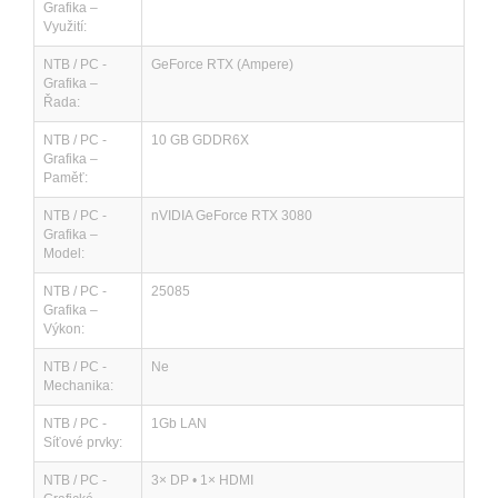
Grafika –
Využití:
NTB / PC -
GeForce RTX (Ampere)
Grafika –
Řada:
NTB / PC -
10 GB GDDR6X
Grafika –
Paměť:
NTB / PC -
nVIDIA GeForce RTX 3080
Grafika –
Model:
NTB / PC -
25085
Grafika –
Výkon:
NTB / PC -
Ne
Mechanika:
NTB / PC -
1Gb LAN
Síťové prvky:
NTB / PC -
3× DP • 1× HDMI