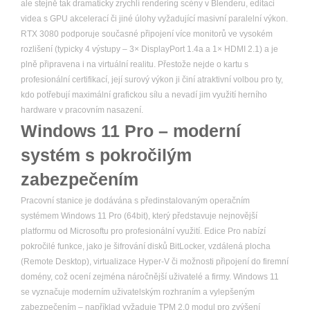
ale stejně tak dramaticky zrychlí rendering scény v Blenderu, editaci
videa s GPU akcelerací či jiné úlohy vyžadující masivní paralelní výkon.
RTX 3080 podporuje současné připojení více monitorů ve vysokém
rozlišení (typicky 4 výstupy – 3× DisplayPort 1.4a a 1× HDMI 2.1) a je
plně připravena i na virtuální realitu. Přestože nejde o kartu s
profesionální certifikací, její surový výkon ji činí atraktivní volbou pro ty,
kdo potřebují maximální grafickou sílu a nevadí jim využití herního
hardware v pracovním nasazení.
Windows 11 Pro – moderní
systém s pokročilým
zabezpečením
Pracovní stanice je dodávána s předinstalovaným operačním
systémem Windows 11 Pro (64bit), který představuje nejnovější
platformu od Microsoftu pro profesionální využití. Edice Pro nabízí
pokročilé funkce, jako je šifrování disků BitLocker, vzdálená plocha
(Remote Desktop), virtualizace Hyper-V či možnosti připojení do firemní
domény, což ocení zejména náročnější uživatelé a firmy. Windows 11
se vyznačuje moderním uživatelským rozhraním a vylepšeným
zabezpečením – například vyžaduje TPM 2.0 modul pro zvýšení