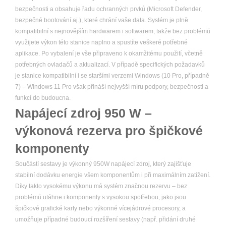
bezpečnosti a obsahuje řadu ochranných prvků (Microsoft Defender,
bezpečné bootování aj.), které chrání vaše data. Systém je plně
kompatibilní s nejnovějším hardwarem i softwarem, takže bez problémů
využijete výkon této stanice naplno a spustíte veškeré potřebné
aplikace. Po vybalení je vše připraveno k okamžitému použití, včetně
potřebných ovladačů a aktualizací. V případě specifických požadavků
je stanice kompatibilní i se staršími verzemi Windows (10 Pro, případně
7) – Windows 11 Pro však přináší nejvyšší míru podpory, bezpečnosti a
funkcí do budoucna.
Napájecí zdroj 950 W –
výkonová rezerva pro špičkové
komponenty
Součástí sestavy je výkonný 950W napájecí zdroj, který zajišťuje
stabilní dodávku energie všem komponentům i při maximálním zatížení.
Díky takto vysokému výkonu má systém značnou rezervu – bez
problémů utáhne i komponenty s vysokou spotřebou, jako jsou
špičkové grafické karty nebo výkonné vícejádrové procesory, a
umožňuje případné budoucí rozšíření sestavy (např. přidání druhé