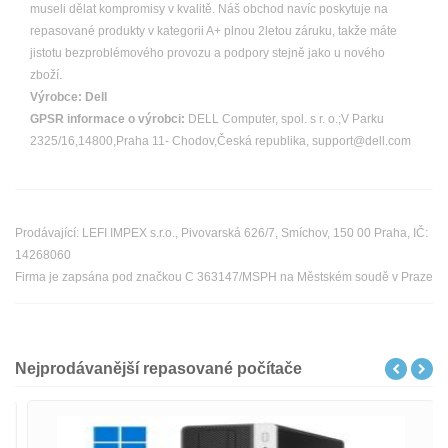
museli dělat kompromisy v kvalitě. Náš obchod navíc poskytuje na
repasované produkty v kategorii A+ plnou 2letou záruku, takže máte
jistotu bezproblémového provozu a podpory stejně jako u nového
zboží.
Výrobce:
Dell
GPSR informace o výrobci:
DELL Computer, spol. s r. o.;V Parku
2325/16,14800,Praha 11- Chodov,Česká republika, support@dell.com
Prodávající: LEFI IMPEX s.r.o., Pivovarská 626/7, Smíchov, 150 00 Praha, IČ:
14268060
Firma je zapsána pod značkou C 363147/MSPH na Městském soudě v Praze
Nejprodávanější repasované počítače