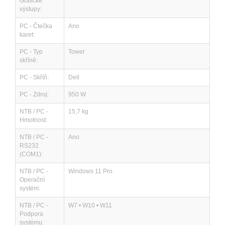
Grafické
výstupy:
PC - Čtečka
Ano
karet:
PC - Typ
Tower
skříně:
PC - Skříň:
Dell
PC - Zdroj:
950 W
NTB / PC -
15,7 kg
Hmotnost:
NTB / PC -
Ano
RS232
(COM1):
NTB / PC -
Windows 11 Pro
Operační
systém:
NTB / PC -
W7 • W10 • W11
Podpora
systému: