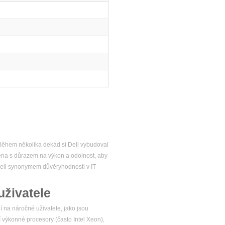
. Během několika dekád si Dell vybudoval
žena s důrazem na výkon a odolnost, aby
 Dell synonymem důvěryhodnosti v IT
uživatele
í na náročné uživatele, jako jsou
í výkonné procesory (často Intel Xeon),