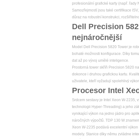
profesionální grafické karty (např. řad
Samozřejmostí jsou také certifikace ISV
důraz na robustní konstrukci, rozšiřitel
Dell Precision 58
nejnáročnější
Model Dell Precision 5820 Tower je robu
bohaté možnosti konfigurace. Díky tomu
dat až po vývoj umělé inteligence.
Prostorná tower skříň Precision 5820 na
dokonce i druhou grafickou kartu. Kvalitn
uživatele, kteří vyžadují spolehlivý v
Procesor Intel Xe
Srdcem sestavy je Intel Xeon W-2235, vý
technologii Hyper-Threading) a jeho zá
vynikající výkon na jedno jádro pro apl
náročných výpočtů. TDP 130 W znamená, ž
Xeon W-2235 podává excelentní výkon 
modely. Stanice díky němu zvládne intenz