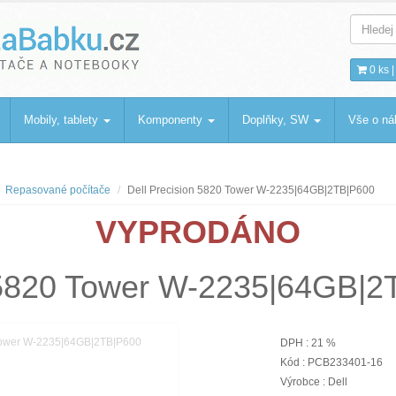
bku
.cz
0 ks 
Mobily, tablety
Komponenty
Doplňky, SW
Vše o n
Repasované počítače
Dell Precision 5820 Tower W-2235|64GB|2TB|P600
VYPRODÁNO
n 5820 Tower W-2235|64GB|
DPH : 21 %
Kód : PCB233401-16
Výrobce : Dell