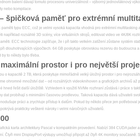
 jednom balení dávají tomuto procesoru univerzálnost – výborný jednovláknový výkon
ty nebo kompilace.
 špičková paměť pro extrémní multit
aměti typu ECC, což je velmi vysoká kapacita vhodná pro extrémní multitasking a
apříklad rozsáhlé 3D scény, více virtuálních strojů, editovat video ve 4K/8K rozl
paměti. ECC technologie zajišťuje, že i při takto velkém zatížení zůstane systém st
i při dlouhotrvajících výpočtech. 64 GB poskytuje obrovskou rezervu do budoucna a
d by to někdy bylo třeba.
aximální prostor i pro největší proje
 kapacitě 2 TB, která poskytuje mimořádně velký úložný prostor i pro nejrozsáhlej
jme ohromné množství dat – od rozsáhlých videoknihoven a grafických archivů až 
é hned řešit další úložiště. Vzhledem k využití NVMe rozhraní zůstává i práce s tak
uny dat probíhají s minimální časovou prodlevou. Taková kapacita dává uživateli s
jednodušuje práci a zrychluje přístup k datům. Pokud by někdo přece jen potřeboval 
 pokrývá prakticky veškeré nároky i velmi náročných uživatelů.
600
rafická karta architektury Pascal v kompaktním provedení. Nabízí 384 CUDA jader
ní. Čtyři mini DisplayPort výstupy umožňují připojit až čtyři 4K monitory současn