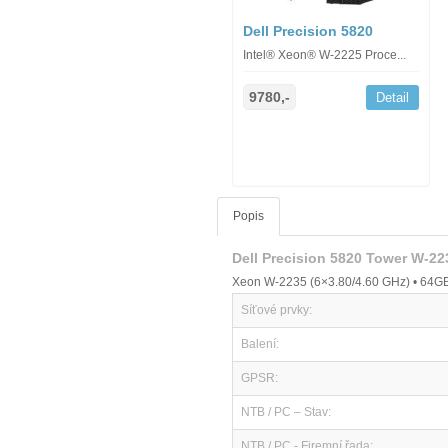
Dell Precision 5820
Intel® Xeon® W-2225 Proce...
9780,-
Detail
Popis
Dell Precision 5820 Tower W-2
Xeon W-2235 (6×3.80/4.60 GHz) • 64GB
Síťové prvky:
Balení:
GPSR:
NTB / PC – Stav:
NTB / PC - Firemní řada: