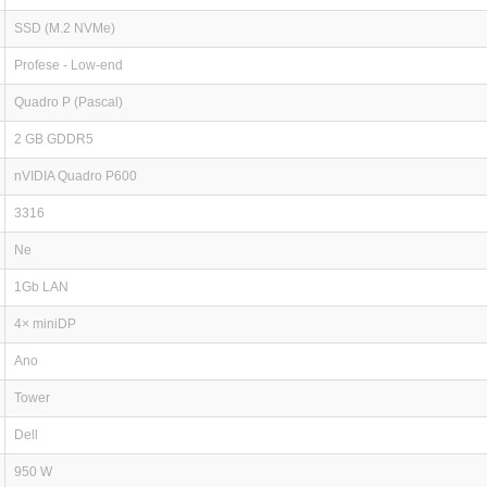
SSD (M.2 NVMe)
Profese - Low-end
Quadro P (Pascal)
2 GB GDDR5
nVIDIA Quadro P600
3316
Ne
1Gb LAN
4× miniDP
Ano
Tower
Dell
950 W