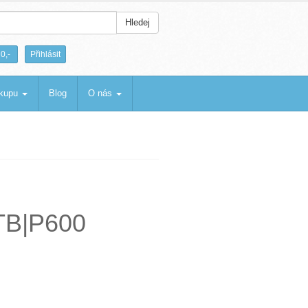
Hledej
|
0,-
Přihlásit
ákupu
Blog
O nás
2TB|P600