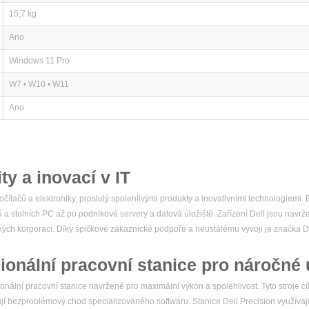
15,7 kg
Ano
Windows 11 Pro
W7 • W10 • W11
Ano
ity a inovací v IT
čítačů a elektroniky, proslulý spolehlivými produkty a inovativními technologiemi
ů a stolních PC až po podnikové servery a datová úložiště. Zařízení Dell jsou navr
elkých korporací. Díky špičkové zákaznické podpoře a neustálému vývoji je značka
ionální pracovní stanice pro náročné 
nální pracovní stanice navržené pro maximální výkon a spolehlivost. Tyto stroje cíl
ebují bezproblémový chod specializovaného softwaru. Stanice Dell Precision využívaj