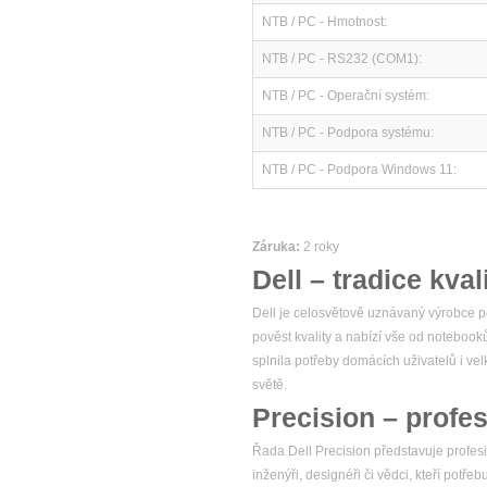
NTB / PC - Hmotnost:
NTB / PC - RS232 (COM1):
NTB / PC - Operační systém:
NTB / PC - Podpora systému:
NTB / PC - Podpora Windows 11:
Záruka:
2 roky
Dell – tradice kval
Dell je celosvětově uznávaný výrobce po
pověst kvality a nabízí vše od notebook
splnila potřeby domácích uživatelů i v
světě.
Precision – profes
Řada Dell Precision představuje profesio
inženýři, designéři či vědci, kteří potř