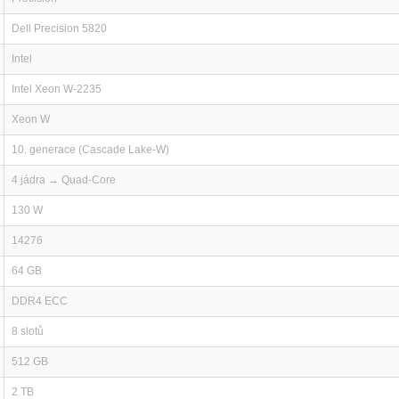
Dell Precision 5820
Intel
Intel Xeon W-2235
Xeon W
10. generace (Cascade Lake-W)
4 jádra → Quad-Core
130 W
14276
64 GB
DDR4 ECC
8 slotů
512 GB
2 TB