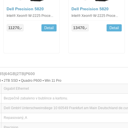
Dell Precision 5820
Dell Precision 5820
Intel® Xeon® W-2225 Proce...
Intel® Xeon® W-2225 Proce...
11270,-
13470,-
Detail
Detail
235|64GB|2TB|P600
 • 2TB SSD • Quadro P600 • Win 11 Pro
Gigabit Ethernet
Bezpečně zabaleno v bublince a kartonu.
Dell GmbH Unterschweinstiege 10 60549 Frankfurt am Main Deutschland de.c
Repasovaný, A
Precision