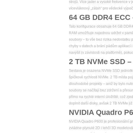
strojů. Více jader a vysoké frekvence v
vícevláknový „zátah“ pro vědecké výpoč
64 GB DDR4 ECC –
Tato konfigurace obsahuje 64 GB DDR4 p
RAM umožňuje najednou udržet v paměti n
soubory – to vše bez rizika nedostatku 
chyby v datech a brání pádům aplikací 
navýšit (v závislosti na platformě), poku
2 TB NVMe SSD – m
Sestava je osazena NVMe SSD jednotkou o
špičkové rychlosti NVMe. 2 TB místa po
dlouhodobé projekty – aniž by bylo nutn
soubory se načítají bez zdržení a přes
přímo na rychlé interní úložiště, což z
doplnit další disky, avšak 2 TB NVMe již
NVIDIA Quadro P
NVIDIA Quadro P600 je profesionální g
zvládne plynulé 2D i lehčí 3D modelová