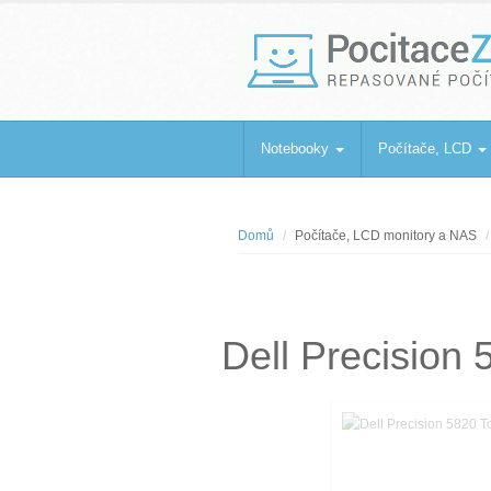
PocitaceZaBa
Repasované počítače a notebooky
Notebooky
Počítače, LCD
Domů
Počítače, LCD monitory a NAS
Dell Precisio