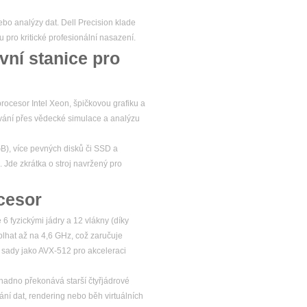
ebo analýzy dat. Dell Precision klade
u pro kritické profesionální nasazení.
vní stanice pro
rocesor Intel Xeon, špičkovou grafiku a
ování přes vědecké simulace a analýzu
GB), více pevných disků či SSD a
. Jde zkrátka o stroj navržený pro
cesor
6 fyzickými jádry a 12 vlákny (díky
plhat až na 4,6 GHz, což zaručuje
í sady jako AVX-512 pro akceleraci
adno překonává starší čtyřjádrové
ání dat, rendering nebo běh virtuálních