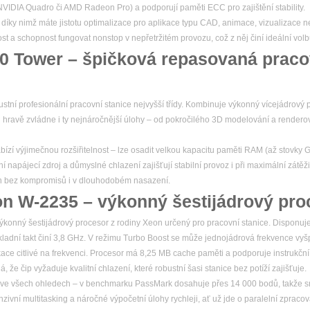
y NVIDIA Quadro či AMD Radeon Pro) a podporují paměti ECC pro zajištění stability.
, díky nimž máte jistotu optimalizace pro aplikace typu CAD, animace, vizualizace n
nost a schopnost fungovat nonstop v nepřetržitém provozu, což z něj činí ideální volb
20 Tower – špičková repasovaná praco
stní profesionální pracovní stanice nejvyšší třídy. Kombinuje výkonný vícejádrový p
 hravě zvládne i ty nejnáročnější úlohy – od pokročilého 3D modelování a render
bízí výjimečnou rozšiřitelnost – lze osadit velkou kapacitu paměti RAM (až stovky 
í napájecí zdroj a důmyslné chlazení zajišťují stabilní provoz i při maximální zátěži
ýkon bez kompromisů i v dlouhodobém nasazení.
on W-2235 – výkonný šestijádrový pro
konný šestijádrový procesor z rodiny Xeon určený pro pracovní stanice. Disponuje 
kladní takt činí 3,8 GHz. V režimu Turbo Boost se může jednojádrová frekvence vyš
ikace citlivé na frekvenci. Procesor má 8,25 MB cache paměti a podporuje instrukčn
e čip vyžaduje kvalitní chlazení, které robustní šasi stanice bez potíží zajišťuje.
ve všech ohledech – v benchmarku PassMark dosahuje přes 14 000 bodů, takže sn
ivní multitasking a náročné výpočetní úlohy rychleji, ať už jde o paralelní zpracov