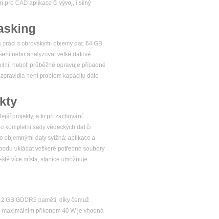
 pro CAD aplikace či vývoj, i silný
asking
 práci s obrovskými objemy dat. 64 GB
išení nebo analyzovat velké datové
abilní, neboť průběžně opravuje případné
 zpravidla není problém kapacitu dále
kty
ší projekty, a to při zachování
po kompletní sady vědeckých dat či
to objemnými daty svižná: aplikace a
vobodu ukládat veškeré potřebné soubory
ještě více místa, stanice umožňuje
 a 2 GB GDDR5 paměti, díky čemuž
ě. S maximálním příkonem 40 W je vhodná