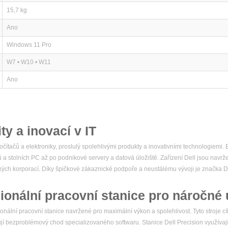
15,7 kg
Ano
Windows 11 Pro
W7 • W10 • W11
Ano
ity a inovací v IT
čítačů a elektroniky, proslulý spolehlivými produkty a inovativními technologiemi
ů a stolních PC až po podnikové servery a datová úložiště. Zařízení Dell jsou navr
elkých korporací. Díky špičkové zákaznické podpoře a neustálému vývoji je značka
ionální pracovní stanice pro náročné 
nální pracovní stanice navržené pro maximální výkon a spolehlivost. Tyto stroje cíl
ebují bezproblémový chod specializovaného softwaru. Stanice Dell Precision využívaj