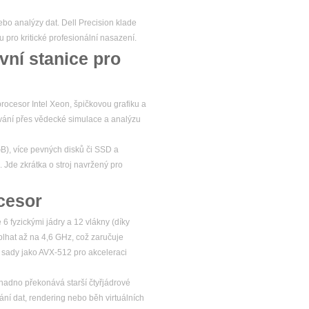
ebo analýzy dat. Dell Precision klade
u pro kritické profesionální nasazení.
vní stanice pro
rocesor Intel Xeon, špičkovou grafiku a
ování přes vědecké simulace a analýzu
GB), více pevných disků či SSD a
. Jde zkrátka o stroj navržený pro
cesor
6 fyzickými jádry a 12 vlákny (díky
plhat až na 4,6 GHz, což zaručuje
í sady jako AVX-512 pro akceleraci
adno překonává starší čtyřjádrové
ání dat, rendering nebo běh virtuálních