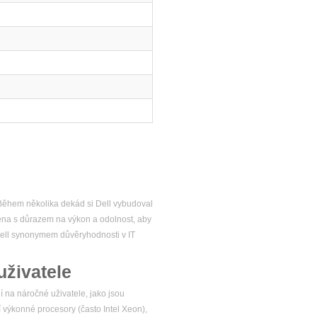
. Během několika dekád si Dell vybudoval
žena s důrazem na výkon a odolnost, aby
 Dell synonymem důvěryhodnosti v IT
uživatele
í na náročné uživatele, jako jsou
í výkonné procesory (často Intel Xeon),