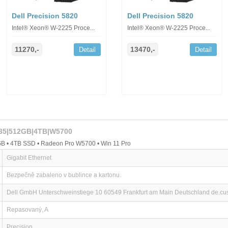
Dell Precision 5820
Dell Precision 5820
Intel® Xeon® W-2225 Proce...
Intel® Xeon® W-2225 Proce...
11270,-
13470,-
Detail
Detail
2235|512GB|4TB|W5700
B • 4TB SSD • Radeon Pro W5700 • Win 11 Pro
Gigabit Ethernet
Bezpečně zabaleno v bublince a kartonu.
Dell GmbH Unterschweinstiege 10 60549 Frankfurt am Main Deutschland de.c
Repasovaný, A
Precision