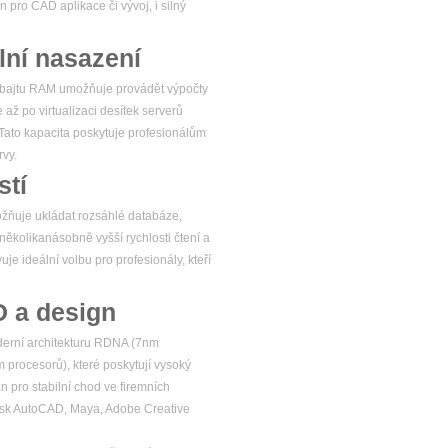
 pro CAD aplikace či vývoj, i silný
ní nasazení
rabajtu RAM umožňuje provádět výpočty
až po virtualizaci desítek serverů
. Tato kapacita poskytuje profesionálům
rvy.
stí
možňuje ukládat rozsáhlé databáze,
několikanásobně vyšší rychlosti čtení a
je ideální volbu pro profesionály, kteří
D a design
derní architekturu RDNA (7nm
 procesorů), které poskytují vysoký
 pro stabilní chod ve firemních
todesk AutoCAD, Maya, Adobe Creative