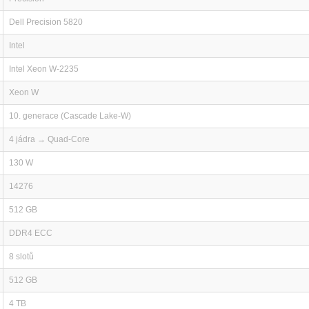
Dell Precision 5820
Intel
Intel Xeon W-2235
Xeon W
10. generace (Cascade Lake-W)
4 jádra → Quad-Core
130 W
14276
512 GB
DDR4 ECC
8 slotů
512 GB
4 TB