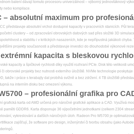
 jednom balení dávají tomuto procesoru univerzálnost – výborný jednovláknový výkon
ty nebo kompilace.
– absolutní maximum pro profesionál
představuje absolutní vrchol dostupné kapacity v pracovních stanicích. Půl te
ýpočetní clustery – od zpracování obrovských datových sad přes složité 3D simulace 
olehlivost a stabilitu i v kritických nasazeních, kde je nepřípustná jakákoli chyba
ětšími projekty současnosti a představuje investici do dlouhodobé výkonové reze
xtrémní kapacita s bleskovou rychlo
é kapacity a špičkové rychlosti díky využití rozhraní PCIe. Disk této velikosti u
í či obrovské projekty bez nutnosti externího úložiště. NVMe technologie poskytuje 
 takže i práce s terabajty dat probíhá svižně a bez zdržení. 4 TB úložiště představu
stupná na interním disku bez omezení výkonu.
5700 – profesionální grafika pro CA
 grafická karta od AMD určená pro náročné grafické aplikace a CAD. Využívá mo
ické paměti GDDR6. Karta disponuje 36 výpočetními jednotkami (celkem 2304 stream
lování, vykreslování a dalších náročných úloh. Radeon Pro W5700 je optimalizován
ertifikace zajišťují, že software pro design, inženýrství či tvorbu obsahu (jako Au
nderingů.