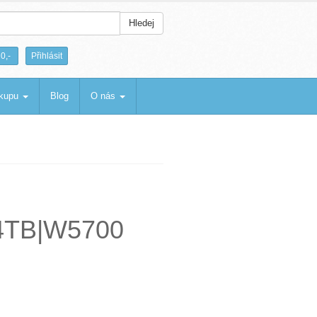
Hledej
|
0,-
Přihlásit
ákupu
Blog
O nás
|4TB|W5700