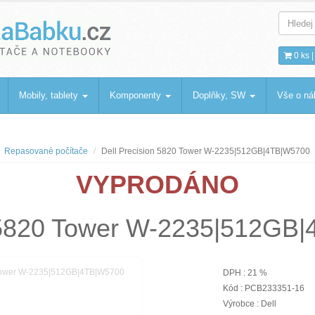
bku
.cz
0 ks 
Mobily, tablety
Komponenty
Doplňky, SW
Vše o n
Repasované počítače
Dell Precision 5820 Tower W-2235|512GB|4TB|W5700
VYPRODÁNO
n 5820 Tower W-2235|512GB
DPH : 21 %
Kód : PCB233351-16
Výrobce : Dell