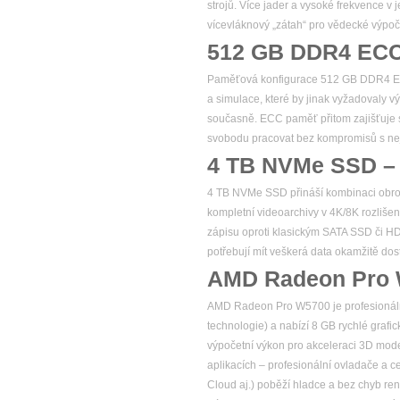
strojů. Více jader a vysoké frekvence v
vícevláknový „zátah“ pro vědecké výpoč
512 GB DDR4 ECC 
Paměťová konfigurace 512 GB DDR4 ECC 
a simulace, které by jinak vyžadovaly v
současně. ECC paměť přitom zajišťuje sp
svobodu pracovat bez kompromisů s nejv
4 TB NVMe SSD – e
4 TB NVMe SSD přináší kombinaci obrovsk
kompletní videoarchivy v 4K/8K rozlišen
zápisu oproti klasickým SATA SSD či HDD,
potřebují mít veškerá data okamžitě do
AMD Radeon Pro W
AMD Radeon Pro W5700 je profesionální
technologie) a nabízí 8 GB rychlé graf
výpočetní výkon pro akceleraci 3D mode
aplikacích – profesionální ovladače a c
Cloud aj.) poběží hladce a bez chyb re