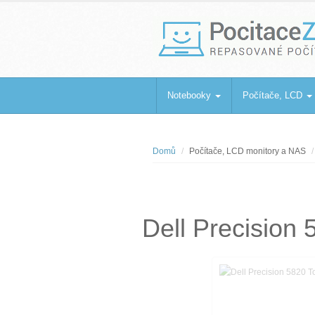
PocitaceZaBa
Repasované počítače a notebooky
Notebooky
Počítače, LCD
Domů
Počítače, LCD monitory a NAS
Dell Precisio