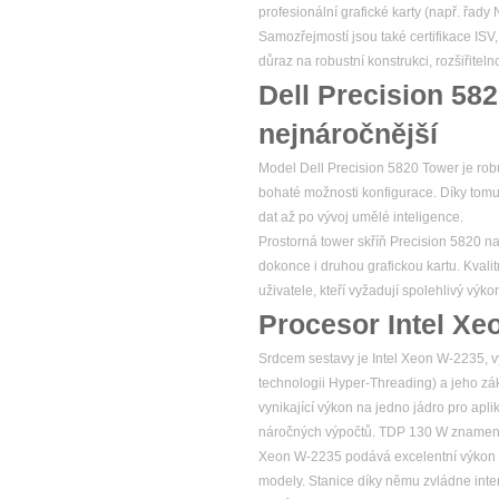
profesionální grafické karty (např. řad
Samozřejmostí jsou také certifikace ISV
důraz na robustní konstrukci, rozšiřitel
Dell Precision 58
nejnáročnější
Model Dell Precision 5820 Tower je robu
bohaté možnosti konfigurace. Díky tomu
dat až po vývoj umělé inteligence.
Prostorná tower skříň Precision 5820 na
dokonce i druhou grafickou kartu. Kvalitn
uživatele, kteří vyžadují spolehlivý v
Procesor Intel Xe
Srdcem sestavy je Intel Xeon W-2235, vý
technologii Hyper-Threading) a jeho zá
vynikající výkon na jedno jádro pro apl
náročných výpočtů. TDP 130 W znamená, ž
Xeon W-2235 podává excelentní výkon 
modely. Stanice díky němu zvládne intenz