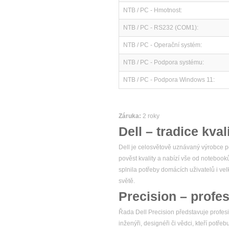
NTB / PC - Hmotnost:
NTB / PC - RS232 (COM1):
NTB / PC - Operační systém:
NTB / PC - Podpora systému:
NTB / PC - Podpora Windows 11:
Záruka:
2 roky
Dell – tradice kval
Dell je celosvětově uznávaný výrobce po
pověst kvality a nabízí vše od notebook
splnila potřeby domácích uživatelů i v
světě.
Precision – profes
Řada Dell Precision představuje profesio
inženýři, designéři či vědci, kteří potř