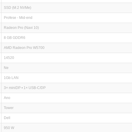
SSD (M.2 NVMe)
Profese - Mid-end
Radeon Pro (Navi 10)
8 GB GDDR6
AMD Radeon Pro W5700
14520
Ne
1Gb LAN
3× miniDP • 1× USB-C/DP
Ano
Tower
Dell
950 W