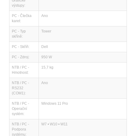
Grafické
výstupy:
PC - Čtečka
Ano
karet:
PC - Typ
Tower
skříně:
PC - Skříň:
Dell
PC - Zdroj:
950 W
NTB / PC -
15,7 kg
Hmotnost:
NTB / PC -
Ano
RS232
(COM1):
NTB / PC -
Windows 11 Pro
Operační
systém:
NTB / PC -
W7 • W10 • W11
Podpora
systému: