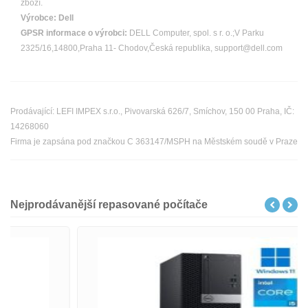
zboží.
Výrobce:
Dell
GPSR informace o výrobci:
DELL Computer, spol. s r. o.;V Parku
2325/16,14800,Praha 11- Chodov,Česká republika, support@dell.com
Prodávající: LEFI IMPEX s.r.o., Pivovarská 626/7, Smíchov, 150 00 Praha, IČ:
14268060
Firma je zapsána pod značkou C 363147/MSPH na Městském soudě v Praze
Nejprodávanější repasované počítače