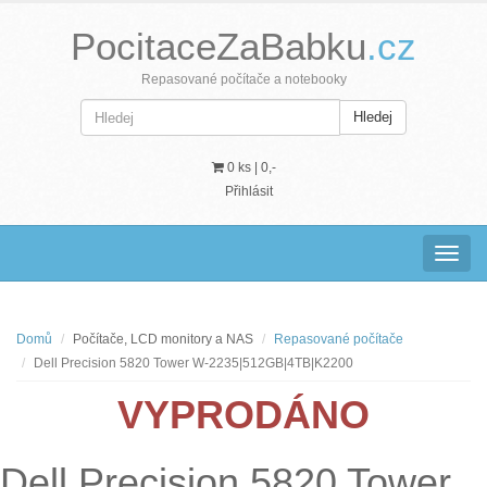
PocitaceZaBabku
.cz
Repasované počítače a notebooky
Hledej
0 ks |
0,-
Přihlásit
Navig
Domů
Počítače, LCD monitory a NAS
Repasované počítače
Dell Precision 5820 Tower W-2235|512GB|4TB|K2200
VYPRODÁNO
Dell Precision 5820 Tower