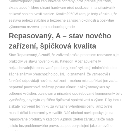
Samozřejmostí jsou zabudované ochrany (proti přepětí, přetížení,
zkratu apod.), které chrání hardware před poškozením a přispívají k
celkové spolehlivosti stanice. Kvalitní 950W zdroj je tedy zárukou, že
sestava poběží stabilně a bezpečně za všech okolností a poskytne
výkonovou rezervu i pro budoucí upgrade.
Repasovaný, A – stav nového
zařízení, špičková kvalita
Stav Repasovaný, A značí, že zařízení prošlo procesem renovace a je
prakticky ve stavu nového kusu. Kategorií A označujeme ty
nejzachovalejší repasované produkty, které vykazují minimální nebo
žádné známky předchozího použití. To znamená, že vzhledově i
funkčně odpovídají novému zařízení – mohou mít například jen zcela
nepatrné povrchové známky, pokud vůbec. Každý takový kus byl
odborně vyčištěn, otestován a případné opotřebované komponenty byly
vyměněny, aby byla zajištěna špičková spolehlivost a výkon. Díky tomu
získáte high-end techniku za výrazně výhodnější cenu, aniž byste
museli dělat kompromisy v kvalitě. Náš obchod navíc poskytuje na
repasované produkty v kategorii A plnou 2letou záruku, takže máte
jistotu bezproblémového provozu a podpory stejně jako u nového