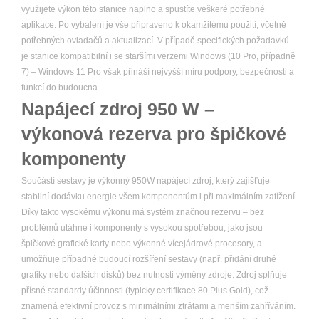
využijete výkon této stanice naplno a spustíte veškeré potřebné
aplikace. Po vybalení je vše připraveno k okamžitému použití, včetně
potřebných ovladačů a aktualizací. V případě specifických požadavků
je stanice kompatibilní i se staršími verzemi Windows (10 Pro, případně
7) – Windows 11 Pro však přináší nejvyšší míru podpory, bezpečnosti a
funkcí do budoucna.
Napájecí zdroj 950 W –
výkonová rezerva pro špičkové
komponenty
Součástí sestavy je výkonný 950W napájecí zdroj, který zajišťuje
stabilní dodávku energie všem komponentům i při maximálním zatížení.
Díky takto vysokému výkonu má systém značnou rezervu – bez
problémů utáhne i komponenty s vysokou spotřebou, jako jsou
špičkové grafické karty nebo výkonné vícejádrové procesory, a
umožňuje případné budoucí rozšíření sestavy (např. přidání druhé
grafiky nebo dalších disků) bez nutnosti výměny zdroje. Zdroj splňuje
přísné standardy účinnosti (typicky certifikace 80 Plus Gold), což
znamená efektivní provoz s minimálními ztrátami a menším zahříváním.