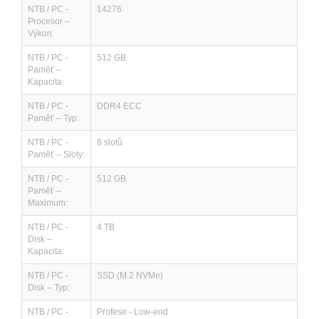
NTB / PC -
14276
Procesor –
Výkon:
NTB / PC -
512 GB
Paměť –
Kapacita:
NTB / PC -
DDR4 ECC
Paměť – Typ:
NTB / PC -
8 slotů
Paměť – Sloty:
NTB / PC -
512 GB
Paměť –
Maximum:
NTB / PC -
4 TB
Disk –
Kapacita:
NTB / PC -
SSD (M.2 NVMe)
Disk – Typ:
NTB / PC -
Profese - Low-end