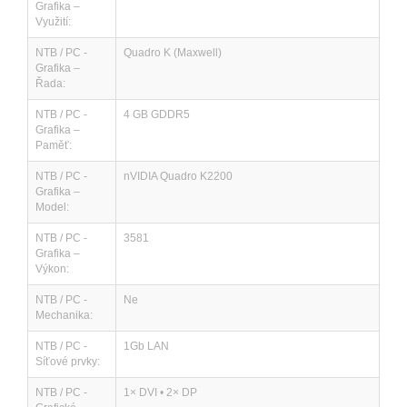
Grafika –
Využití:
NTB / PC -
Quadro K (Maxwell)
Grafika –
Řada:
NTB / PC -
4 GB GDDR5
Grafika –
Paměť:
NTB / PC -
nVIDIA Quadro K2200
Grafika –
Model:
NTB / PC -
3581
Grafika –
Výkon:
NTB / PC -
Ne
Mechanika:
NTB / PC -
1Gb LAN
Síťové prvky:
NTB / PC -
1× DVI • 2× DP