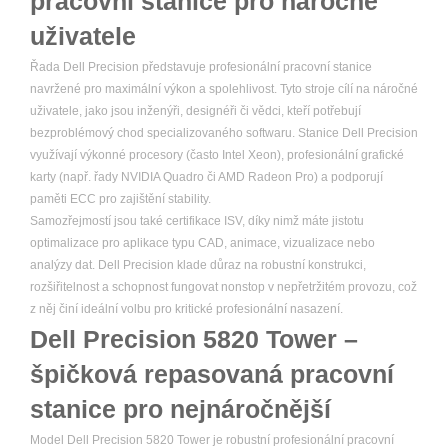
pracovní stanice pro náročné
uživatele
Řada Dell Precision představuje profesionální pracovní stanice
navržené pro maximální výkon a spolehlivost. Tyto stroje cílí na náročné
uživatele, jako jsou inženýři, designéři či vědci, kteří potřebují
bezproblémový chod specializovaného softwaru. Stanice Dell Precision
využívají výkonné procesory (často Intel Xeon), profesionální grafické
karty (např. řady NVIDIA Quadro či AMD Radeon Pro) a podporují
paměti ECC pro zajištění stability.
Samozřejmostí jsou také certifikace ISV, díky nimž máte jistotu
optimalizace pro aplikace typu CAD, animace, vizualizace nebo
analýzy dat. Dell Precision klade důraz na robustní konstrukci,
rozšiřitelnost a schopnost fungovat nonstop v nepřetržitém provozu, což
z něj činí ideální volbu pro kritické profesionální nasazení.
Dell Precision 5820 Tower –
špičková repasovaná pracovní
stanice pro nejnáročnější
Model Dell Precision 5820 Tower je robustní profesionální pracovní