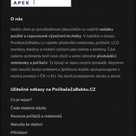
O nás
Naším cílem je zprostředkovat zákazníkům co nejširší
nabídku
použité a repasované výpočetní techniky
. V nabídce e-shopu
PocitaceZaBabku.cz najdete především notebooky, počítače, LCD
monitory, tiskárny a mobilní zařízení jako tablety a telefony. Část
našeho sortimentu tvoří nové zboží a velmi výhodné
předváděcí
notebooky a počítače
. Ty bývají ve stavu nových produktů. Abychom
vám zaručili široký sortiment a špičkovou kvalitu spolupracujeme s
mnoha prodejci v ČR i v EU. Na zboží poskytujeme záruku a servis.
Užitečné odkazy na PočítačeZaBabku.CZ
Co je repas?
Často kladené otázky
Recenze počítačů a notebooků
Manuály ke stažení
Přihlášení