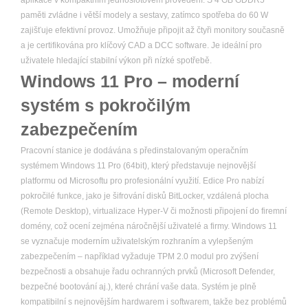
aplikace v kompaktním jednoslotovém provedení. S 4 GB GDDR5
paměti zvládne i větší modely a sestavy, zatímco spotřeba do 60 W
zajišťuje efektivní provoz. Umožňuje připojit až čtyři monitory současně
a je certifikována pro klíčový CAD a DCC software. Je ideální pro
uživatele hledající stabilní výkon při nízké spotřebě.
Windows 11 Pro – moderní
systém s pokročilým
zabezpečením
Pracovní stanice je dodávána s předinstalovaným operačním
systémem Windows 11 Pro (64bit), který představuje nejnovější
platformu od Microsoftu pro profesionální využití. Edice Pro nabízí
pokročilé funkce, jako je šifrování disků BitLocker, vzdálená plocha
(Remote Desktop), virtualizace Hyper-V či možnosti připojení do firemní
domény, což ocení zejména náročnější uživatelé a firmy. Windows 11
se vyznačuje moderním uživatelským rozhraním a vylepšeným
zabezpečením – například vyžaduje TPM 2.0 modul pro zvýšení
bezpečnosti a obsahuje řadu ochranných prvků (Microsoft Defender,
bezpečné bootování aj.), které chrání vaše data. Systém je plně
kompatibilní s nejnovějším hardwarem i softwarem, takže bez problémů