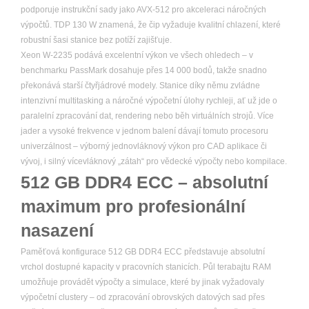
podporuje instrukční sady jako AVX-512 pro akceleraci náročných
výpočtů. TDP 130 W znamená, že čip vyžaduje kvalitní chlazení, které
robustní šasi stanice bez potíží zajišťuje.
Xeon W-2235 podává excelentní výkon ve všech ohledech – v
benchmarku PassMark dosahuje přes 14 000 bodů, takže snadno
překonává starší čtyřjádrové modely. Stanice díky němu zvládne
intenzivní multitasking a náročné výpočetní úlohy rychleji, ať už jde o
paralelní zpracování dat, rendering nebo běh virtuálních strojů. Více
jader a vysoké frekvence v jednom balení dávají tomuto procesoru
univerzálnost – výborný jednovláknový výkon pro CAD aplikace či
vývoj, i silný vícevláknový „zátah“ pro vědecké výpočty nebo kompilace.
512 GB DDR4 ECC – absolutní
maximum pro profesionální
nasazení
Paměťová konfigurace 512 GB DDR4 ECC představuje absolutní
vrchol dostupné kapacity v pracovních stanicích. Půl terabajtu RAM
umožňuje provádět výpočty a simulace, které by jinak vyžadovaly
výpočetní clustery – od zpracování obrovských datových sad přes