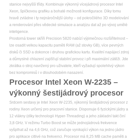
stanice nejvyšší třídy. Kombinuje výkonný vícejádrový procesor Intel
Xeon, špičkovou grafiku a bohaté možnosti konfigurace. Díky tomu
hravě zvládne i ty nejnáročnější úlohy – od pokročilého 3D modelování
a renderování přes vědecké simulace a analýzu dat až po vývoj umělé
inteligence.
Prostorná tower skříň Precision 5820 nabízí výjimečnou rozšiřitelnost –
lze osadit velkou kapacitu paměti RAM (až stovky GB), více pevných
disků či SSD a dokonce i druhou grafickou kartu. Kvalitní napájecí zdroj
a důmyslné chlazení zajišťují stabilní provoz i při maximální zátěži. Jde
zkrátka o stroj navržený pro uživatele, kteří vyžadují spolehlivý výkon
bez kompromisů i v dlouhodobém nasazení.
Procesor Intel Xeon W-2235 –
výkonný šestijádrový procesor
Srdcem sestavy je Intel Xeon W-2235, výkonný šestijádrový procesor z
rodiny Xeon určený pro pracovní stanice. Disponuje 6 fyzickými jádry a
12 vlákny (díky technologii Hyper-Threading) a jeho základní takt činí
3,8 GHz. V režimu Turbo Boost se může jednojádrová frekvence
vyšplhat až na 4,6 GHz, což zaručuje vynikající výkon na jedno jádro
pro aplikace citlivé na frekvenci. Procesor má 8,25 MB cache paměti a