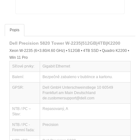
Popis
Dell Precision 5820 Tower W-2235|512GB|4TB|K2200
Xeon W-2235 (6×3.80/4.60 GHz) • 512GB • 4TB SSD • Quadro K2200 •
Win 11 Pro
Síťové prvky:
Gigabit Ethernet
Balení:
Bezpečně zabaleno v bublince a kartonu.
GPSR:
Dell GmbH Unterschweinstiege 10 60549
Frankfurt am Main Deutschland
de.customersupport@dell.com
NTB / PC –
Repasovaný, A
Stav:
NTB / PC -
Precision
Firemní řada: