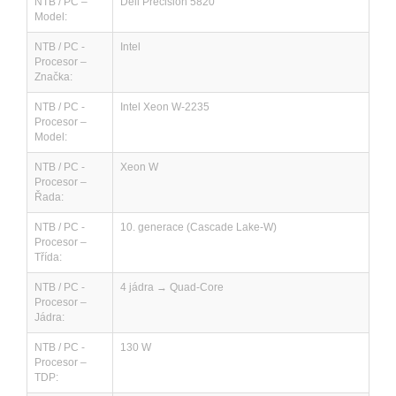
NTB / PC –
Dell Precision 5820
Model:
NTB / PC -
Intel
Procesor –
Značka:
NTB / PC -
Intel Xeon W-2235
Procesor –
Model:
NTB / PC -
Xeon W
Procesor –
Řada:
NTB / PC -
10. generace (Cascade Lake-W)
Procesor –
Třída:
NTB / PC -
4 jádra → Quad-Core
Procesor –
Jádra:
NTB / PC -
130 W
Procesor –
TDP: