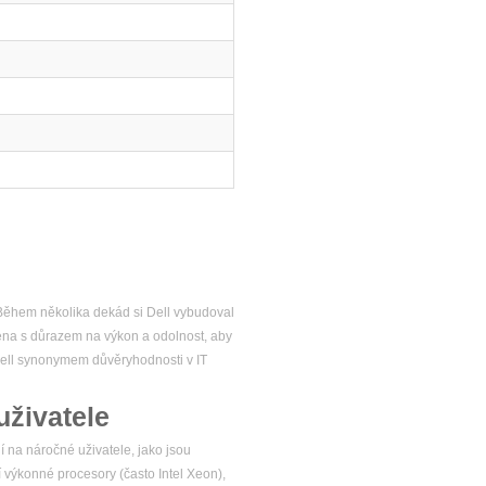
. Během několika dekád si Dell vybudoval
žena s důrazem na výkon a odolnost, aby
 Dell synonymem důvěryhodnosti v IT
uživatele
í na náročné uživatele, jako jsou
í výkonné procesory (často Intel Xeon),