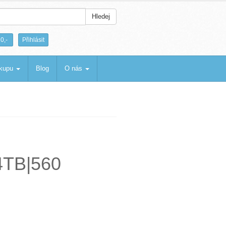
Hledej
|
0,-
Přihlásit
ákupu
Blog
O nás
4TB|560