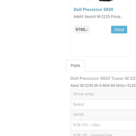
Dell Precision 5820
Intel® Xeon® W-2225 Proce...
9780,-
Detail
Popis
Dell Precision 5820 Tower W-2
Xeon W-2235 (6×3.80/4.60 GHz) • 512G
Síťové prvky:
Balení:
GPSR:
NTB / PC – Stav:
NTB / PC - Firemní řada: