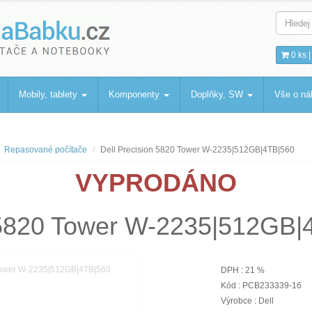
bku
.cz
0 ks 
Mobily, tablety
Komponenty
Doplňky, SW
Vše o n
Repasované počítače
Dell Precision 5820 Tower W-2235|512GB|4TB|560
VYPRODÁNO
n 5820 Tower W-2235|512GB|
DPH : 21 %
Kód : PCB233339-16
Výrobce : Dell