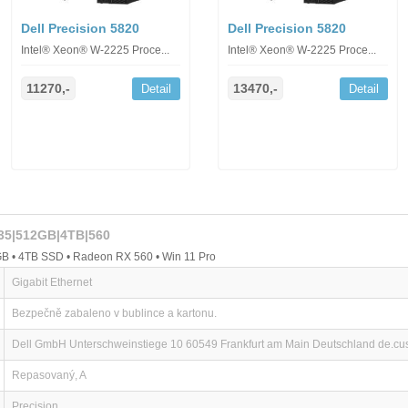
Dell Precision 5820
Dell Precision 5820
Intel® Xeon® W-2225 Proce...
Intel® Xeon® W-2225 Proce...
11270,-
13470,-
Detail
Detail
235|512GB|4TB|560
B • 4TB SSD • Radeon RX 560 • Win 11 Pro
Gigabit Ethernet
Bezpečně zabaleno v bublince a kartonu.
Dell GmbH Unterschweinstiege 10 60549 Frankfurt am Main Deutschland de.c
Repasovaný, A
Precision