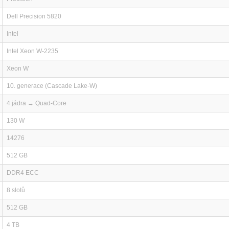
Dell Precision 5820
Intel
Intel Xeon W-2235
Xeon W
10. generace (Cascade Lake-W)
4 jádra → Quad-Core
130 W
14276
512 GB
DDR4 ECC
8 slotů
512 GB
4 TB