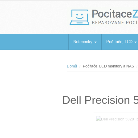
PocitaceZaBa
Repasované počítače a notebooky
Notebooky
Počítače, LCD
Domů
Počítače, LCD monitory a NAS
Dell Precisio