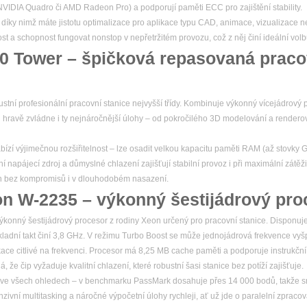
y NVIDIA Quadro či AMD Radeon Pro) a podporují paměti ECC pro zajištění stability.
, díky nimž máte jistotu optimalizace pro aplikace typu CAD, animace, vizualizace n
nost a schopnost fungovat nonstop v nepřetržitém provozu, což z něj činí ideální volb
20 Tower – špičková repasovaná praco
stní profesionální pracovní stanice nejvyšší třídy. Kombinuje výkonný vícejádrový p
 hravě zvládne i ty nejnáročnější úlohy – od pokročilého 3D modelování a render
bízí výjimečnou rozšiřitelnost – lze osadit velkou kapacitu paměti RAM (až stovky 
í napájecí zdroj a důmyslné chlazení zajišťují stabilní provoz i při maximální zátěži
ýkon bez kompromisů i v dlouhodobém nasazení.
on W-2235 – výkonný šestijádrový pro
konný šestijádrový procesor z rodiny Xeon určený pro pracovní stanice. Disponuje 
kladní takt činí 3,8 GHz. V režimu Turbo Boost se může jednojádrová frekvence vyš
ikace citlivé na frekvenci. Procesor má 8,25 MB cache paměti a podporuje instrukčn
e čip vyžaduje kvalitní chlazení, které robustní šasi stanice bez potíží zajišťuje.
ve všech ohledech – v benchmarku PassMark dosahuje přes 14 000 bodů, takže sn
ivní multitasking a náročné výpočetní úlohy rychleji, ať už jde o paralelní zpracov