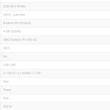
SSD (M.2 NVMe)
Herní - Low-end
Radeon RX (Polaris)
4 GB GDDR5
AMD Radeon RX 560 4G
3672
Ne
1Gb LAN
1× DVI-D • 1× HDMI • 1× DP
Ano
Tower
Dell
950 W