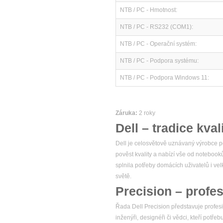
NTB / PC - Hmotnost:
NTB / PC - RS232 (COM1):
NTB / PC - Operační systém:
NTB / PC - Podpora systému:
NTB / PC - Podpora Windows 11:
Záruka:
2 roky
Dell – tradice kval
Dell je celosvětově uznávaný výrobce po
pověst kvality a nabízí vše od notebook
splnila potřeby domácích uživatelů i v
světě.
Precision – profes
Řada Dell Precision představuje profesio
inženýři, designéři či vědci, kteří potř