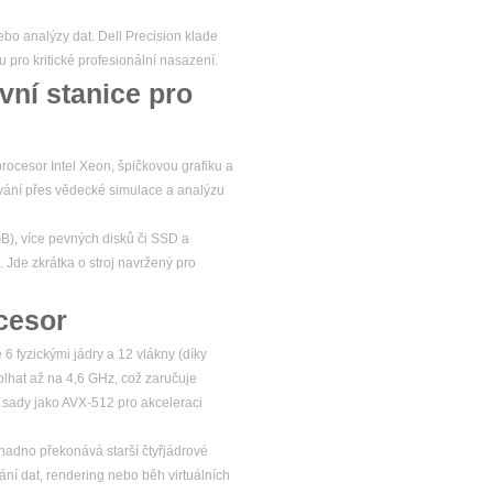
ebo analýzy dat. Dell Precision klade
u pro kritické profesionální nasazení.
vní stanice pro
rocesor Intel Xeon, špičkovou grafiku a
ování přes vědecké simulace a analýzu
GB), více pevných disků či SSD a
. Jde zkrátka o stroj navržený pro
cesor
6 fyzickými jádry a 12 vlákny (díky
plhat až na 4,6 GHz, což zaručuje
í sady jako AVX-512 pro akceleraci
adno překonává starší čtyřjádrové
ání dat, rendering nebo běh virtuálních