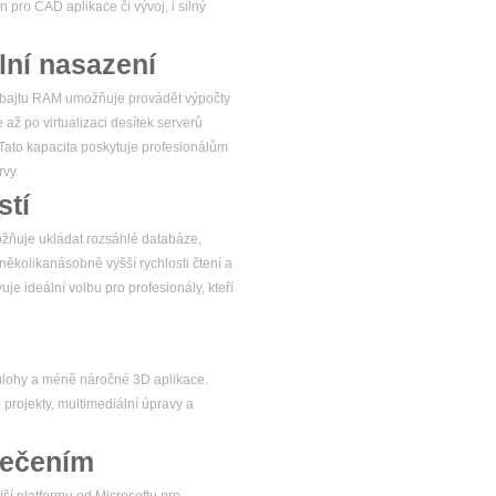
 pro CAD aplikace či vývoj, i silný
ní nasazení
rabajtu RAM umožňuje provádět výpočty
až po virtualizaci desítek serverů
. Tato kapacita poskytuje profesionálům
rvy.
stí
možňuje ukládat rozsáhlé databáze,
několikanásobně vyšší rychlosti čtení a
je ideální volbu pro profesionály, kteří
úlohy a méně náročné 3D aplikace.
rojekty, multimediální úpravy a
pečením