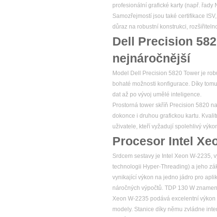
profesionální grafické karty (např. řad
Samozřejmostí jsou také certifikace ISV
důraz na robustní konstrukci, rozšiřitel
Dell Precision 58
nejnáročnější
Model Dell Precision 5820 Tower je robu
bohaté možnosti konfigurace. Díky tomu
dat až po vývoj umělé inteligence.
Prostorná tower skříň Precision 5820 na
dokonce i druhou grafickou kartu. Kvalitn
uživatele, kteří vyžadují spolehlivý v
Procesor Intel Xe
Srdcem sestavy je Intel Xeon W-2235, vý
technologii Hyper-Threading) a jeho zá
vynikající výkon na jedno jádro pro apl
náročných výpočtů. TDP 130 W znamená, ž
Xeon W-2235 podává excelentní výkon 
modely. Stanice díky němu zvládne intenz