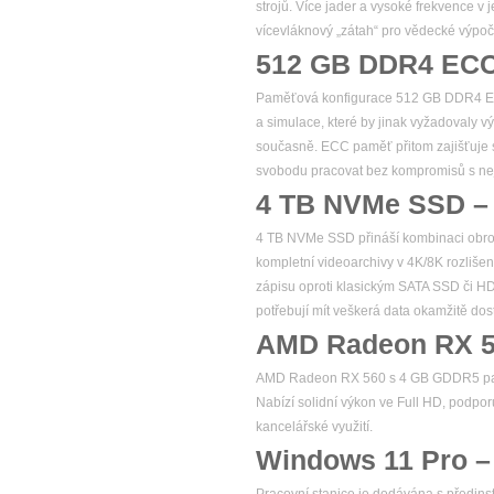
strojů. Více jader a vysoké frekvence v
vícevláknový „zátah“ pro vědecké výpoč
512 GB DDR4 ECC 
Paměťová konfigurace 512 GB DDR4 ECC 
a simulace, které by jinak vyžadovaly v
současně. ECC paměť přitom zajišťuje sp
svobodu pracovat bez kompromisů s nejv
4 TB NVMe SSD – e
4 TB NVMe SSD přináší kombinaci obrovsk
kompletní videoarchivy v 4K/8K rozlišen
zápisu oproti klasickým SATA SSD či HDD,
potřebují mít veškerá data okamžitě do
AMD Radeon RX 5
AMD Radeon RX 560 s 4 GB GDDR5 paměti
Nabízí solidní výkon ve Full HD, podpo
kancelářské využití.
Windows 11 Pro –