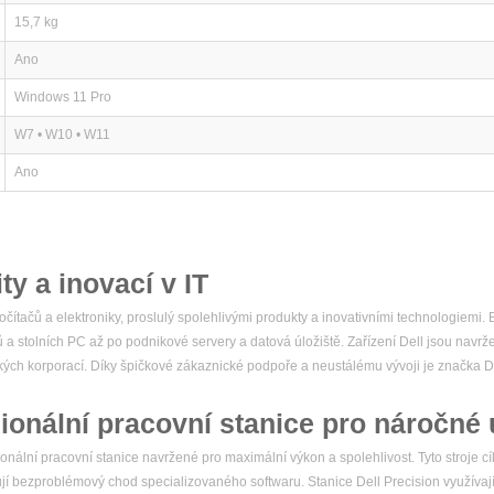
15,7 kg
Ano
Windows 11 Pro
W7 • W10 • W11
Ano
ity a inovací v IT
čítačů a elektroniky, proslulý spolehlivými produkty a inovativními technologiemi
ů a stolních PC až po podnikové servery a datová úložiště. Zařízení Dell jsou navr
elkých korporací. Díky špičkové zákaznické podpoře a neustálému vývoji je značka
ionální pracovní stanice pro náročné 
nální pracovní stanice navržené pro maximální výkon a spolehlivost. Tyto stroje cíl
ebují bezproblémový chod specializovaného softwaru. Stanice Dell Precision využívaj