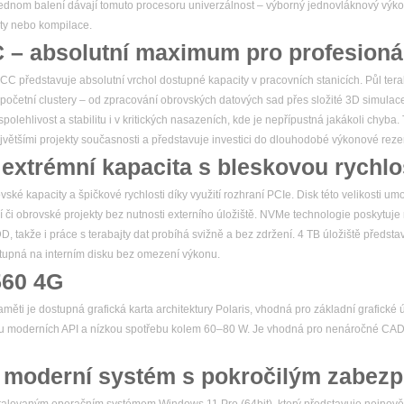
 jednom balení dávají tomuto procesoru univerzálnost – výborný jednovláknový výkon
ty nebo kompilace.
– absolutní maximum pro profesionál
představuje absolutní vrchol dostupné kapacity v pracovních stanicích. Půl te
ýpočetní clustery – od zpracování obrovských datových sad přes složité 3D simulace 
olehlivost a stabilitu i v kritických nasazeních, kde je nepřípustná jakákoli chyba
ětšími projekty současnosti a představuje investici do dlouhodobé výkonové reze
xtrémní kapacita s bleskovou rychlo
é kapacity a špičkové rychlosti díky využití rozhraní PCIe. Disk této velikosti u
í či obrovské projekty bez nutnosti externího úložiště. NVMe technologie poskytuje 
 takže i práce s terabajty dat probíhá svižně a bez zdržení. 4 TB úložiště představu
stupná na interním disku bez omezení výkonu.
60 4G
 je dostupná grafická karta architektury Polaris, vhodná pro základní grafické 
ru moderních API a nízkou spotřebu kolem 60–80 W. Je vhodná pro nenáročné CAD p
 moderní systém s pokročilým zabez