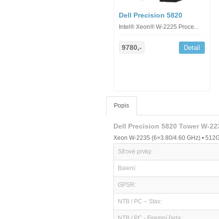
Dell Precision 5820
Intel® Xeon® W-2225 Proce...
9780,-
Detail
Popis
Dell Precision 5820 Tower W-2
Xeon W-2235 (6×3.80/4.60 GHz) • 512G
Síťové prvky:
Balení:
GPSR:
NTB / PC – Stav:
NTB / PC - Firemní řada: