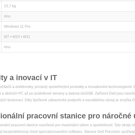
15,7 kg
Ano
Windows 11 Pro
W7 • W10 • W11
Ano
ity a inovací v IT
čítačů a elektroniky, proslulý spolehlivými produkty a inovativními technologiemi
ů a stolních PC až po podnikové servery a datová úložiště. Zařízení Dell jsou navr
elkých korporací. Díky špičkové zákaznické podpoře a neustálému vývoji je značka
ionální pracovní stanice pro náročné 
nální pracovní stanice navržené pro maximální výkon a spolehlivost. Tyto stroje cíl
ebují bezproblémový chod specializovaného softwaru. Stanice Dell Precision využívaj