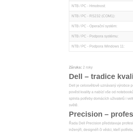
NTB / PC - Hmotnost:
NTB / PC - RS232 (COM1):
NTB / PC - Operační systém:
NTB / PC - Podpora systému:
NTB / PC - Podpora Windows 11:
Záruka:
2 roky
Dell – tradice kval
Dell je celosvětově uznávaný výrobce po
pověst kvality a nabízí vše od notebook
splnila potřeby domácích uživatelů i v
světě.
Precision – profes
Řada Dell Precision představuje profesio
inženýři, designéři či vědci, kteří potř