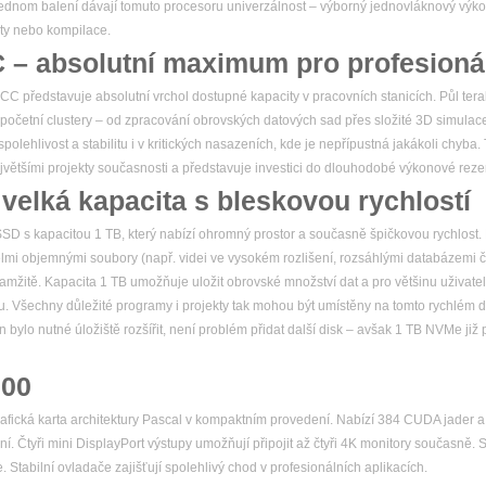
 jednom balení dávají tomuto procesoru univerzálnost – výborný jednovláknový výkon
ty nebo kompilace.
– absolutní maximum pro profesionál
představuje absolutní vrchol dostupné kapacity v pracovních stanicích. Půl te
ýpočetní clustery – od zpracování obrovských datových sad přes složité 3D simulace 
olehlivost a stabilitu i v kritických nasazeních, kde je nepřípustná jakákoli chyba
ětšími projekty současnosti a představuje investici do dlouhodobé výkonové reze
elká kapacita s bleskovou rychlostí
SSD s kapacitou 1 TB, který nabízí ohromný prostor a současně špičkovou rychlost
velmi objemnými soubory (např. videi ve vysokém rozlišení, rozsáhlými databázemi 
kamžitě. Kapacita 1 TB umožňuje uložit obrovské množství dat a pro většinu uživatel
 Všechny důležité programy i projekty tak mohou být umístěny na tomto rychlém di
n bylo nutné úložiště rozšířit, není problém přidat další disk – avšak 1 TB NVMe již
600
rafická karta architektury Pascal v kompaktním provedení. Nabízí 384 CUDA jader
ní. Čtyři mini DisplayPort výstupy umožňují připojit až čtyři 4K monitory současn
 Stabilní ovladače zajišťují spolehlivý chod v profesionálních aplikacích.