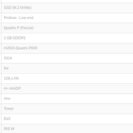
SSD (M.2 NVMe)
Profese - Low-end
Quadro P (Pascal)
2 GB GDDR5
nVIDIA Quadro P600
3316
Ne
1Gb LAN
4× miniDP
Ano
Tower
Dell
950 W