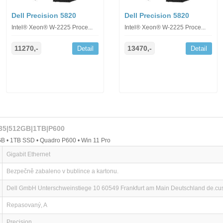
Dell Precision 5820
Dell Precision 5820
Intel® Xeon® W-2225 Proce...
Intel® Xeon® W-2225 Proce...
11270,-
13470,-
Detail
Detail
235|512GB|1TB|P600
B • 1TB SSD • Quadro P600 • Win 11 Pro
Gigabit Ethernet
Bezpečně zabaleno v bublince a kartonu.
Dell GmbH Unterschweinstiege 10 60549 Frankfurt am Main Deutschland de.c
Repasovaný, A
Precision