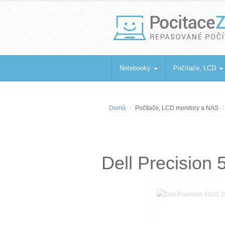
PocitaceZaBa
Repasované počítače a notebooky
Notebooky
Počítače, LCD
Domů
Počítače, LCD monitory a NAS
Dell Precisio