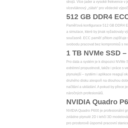
strojů. Více jader a vysoké frekvence v
vícevláknový „zátah“ pro vědecké výpoč
512 GB DDR4 ECC 
Paměťová konfigurace 512 GB DDR4 ECC 
a simulace, které by jinak vyžadovaly v
současně. ECC paměť přitom zajišťuje sp
svobodu pracovat bez kompromisů s nejv
1 TB NVMe SSD – v
Pro data a systém je k dispozici NVMe 
extrémní propustnosti, takže i práce s 
plynulejší – systém i aplikace reagují o
druhého disku alespoň na dlouhou dobu.
načítání a ukládání. A pokud by přece je
náročných profesionálů.
NVIDIA Quadro P
NVIDIA Quadro P600 je profesionální g
zvládne plynulé 2D i lehčí 3D modelová
pro prostorově úsporné pracovní stanice.