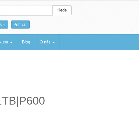
Hledej
|
0,-
Přihlásit
ákupu
Blog
O nás
|1TB|P600