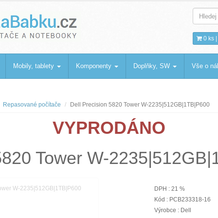
bku
.cz
0 ks 
Mobily, tablety
Komponenty
Doplňky, SW
Vše o n
Repasované počítače
Dell Precision 5820 Tower W-2235|512GB|1TB|P600
VYPRODÁNO
n 5820 Tower W-2235|512GB
DPH : 21 %
Kód : PCB233318-16
Výrobce : Dell