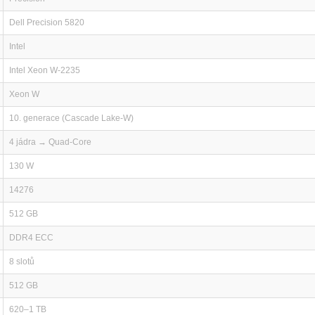
Dell Precision 5820
Intel
Intel Xeon W-2235
Xeon W
10. generace (Cascade Lake-W)
4 jádra → Quad-Core
130 W
14276
512 GB
DDR4 ECC
8 slotů
512 GB
620–1 TB