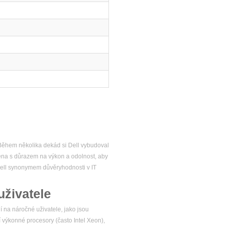
. Během několika dekád si Dell vybudoval
žena s důrazem na výkon a odolnost, aby
 Dell synonymem důvěryhodnosti v IT
uživatele
í na náročné uživatele, jako jsou
í výkonné procesory (často Intel Xeon),