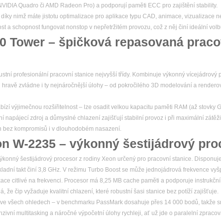
y NVIDIA Quadro či AMD Radeon Pro) a podporují paměti ECC pro zajištění stability.
, díky nimž máte jistotu optimalizace pro aplikace typu CAD, animace, vizualizace n
nost a schopnost fungovat nonstop v nepřetržitém provozu, což z něj činí ideální volb
20 Tower – špičková repasovaná praco
stní profesionální pracovní stanice nejvyšší třídy. Kombinuje výkonný vícejádrový p
 hravě zvládne i ty nejnáročnější úlohy – od pokročilého 3D modelování a render
bízí výjimečnou rozšiřitelnost – lze osadit velkou kapacitu paměti RAM (až stovky 
í napájecí zdroj a důmyslné chlazení zajišťují stabilní provoz i při maximální zátěži
ýkon bez kompromisů i v dlouhodobém nasazení.
on W-2235 – výkonný šestijádrový pro
konný šestijádrový procesor z rodiny Xeon určený pro pracovní stanice. Disponuje 
kladní takt činí 3,8 GHz. V režimu Turbo Boost se může jednojádrová frekvence vyš
ikace citlivé na frekvenci. Procesor má 8,25 MB cache paměti a podporuje instrukčn
e čip vyžaduje kvalitní chlazení, které robustní šasi stanice bez potíží zajišťuje.
ve všech ohledech – v benchmarku PassMark dosahuje přes 14 000 bodů, takže sn
ivní multitasking a náročné výpočetní úlohy rychleji, ať už jde o paralelní zpracov