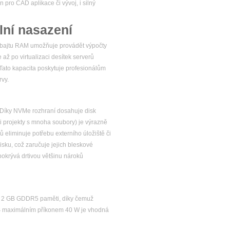
 pro CAD aplikace či vývoj, i silný
ní nasazení
rabajtu RAM umožňuje provádět výpočty
až po virtualizaci desítek serverů
. Tato kapacita poskytuje profesionálům
rvy.
. Díky NVMe rozhraní dosahuje disk
či projekty s mnoha soubory) je výrazně
ů eliminuje potřebu externího úložiště či
sku, což zaručuje jejich bleskové
 pokrývá drtivou většinu nároků
 a 2 GB GDDR5 paměti, díky čemuž
ě. S maximálním příkonem 40 W je vhodná