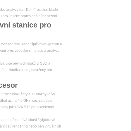
ebo analýzy dat. Dell Precision klade
u pro kritické profesionální nasazení.
vní stanice pro
rocesor Intel Xeon, špičkovou grafiku a
ování přes vědecké simulace a analýzu
GB), více pevných disků či SSD a
. Jde zkrátka o stroj navržený pro
cesor
6 fyzickými jádry a 12 vlákny (díky
plhat až na 4,6 GHz, což zaručuje
í sady jako AVX-512 pro akceleraci
adno překonává starší čtyřjádrové
ání dat, rendering nebo běh virtuálních