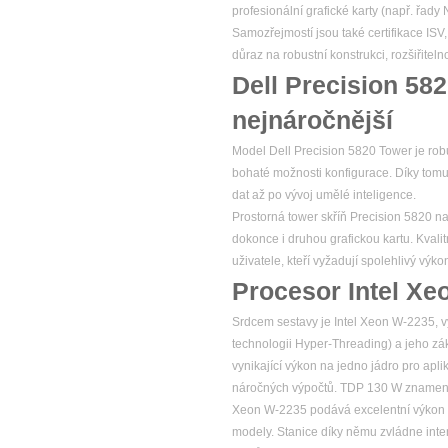
profesionální grafické karty (např. řad
Samozřejmostí jsou také certifikace ISV
důraz na robustní konstrukci, rozšiřitel
Dell Precision 58
nejnáročnější
Model Dell Precision 5820 Tower je robu
bohaté možnosti konfigurace. Díky tomu
dat až po vývoj umělé inteligence.
Prostorná tower skříň Precision 5820 na
dokonce i druhou grafickou kartu. Kvalitn
uživatele, kteří vyžadují spolehlivý v
Procesor Intel Xe
Srdcem sestavy je Intel Xeon W-2235, vý
technologii Hyper-Threading) a jeho zá
vynikající výkon na jedno jádro pro apl
náročných výpočtů. TDP 130 W znamená, ž
Xeon W-2235 podává excelentní výkon 
modely. Stanice díky němu zvládne intenz