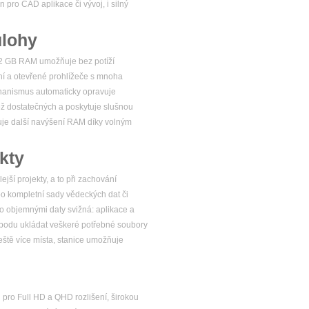
 pro CAD aplikace či vývoj, i silný
úlohy
32 GB RAM umožňuje bez potíží
ní a otevřené prohlížeče s mnoha
chanismus automaticky opravuje
než dostatečných a poskytuje slušnou
uje další navýšení RAM díky volným
kty
ší projekty, a to při zachování
po kompletní sady vědeckých dat či
to objemnými daty svižná: aplikace a
vobodu ukládat veškeré potřebné soubory
ještě více místa, stanice umožňuje
 pro Full HD a QHD rozlišení, širokou