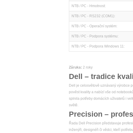
NTB / PC - Hmotnost:
NTB / PC - RS232 (COM1):
NTB / PC - Operační systém:
NTB / PC - Podpora systému:
NTB / PC - Podpora Windows 11:
Záruka:
2 roky
Dell – tradice kval
Dell je celosvětově uznávaný výrobce po
pověst kvality a nabízí vše od notebook
splnila potřeby domácích uživatelů i v
světě.
Precision – profes
Řada Dell Precision představuje profesio
inženýři, designéři či vědci, kteří potř