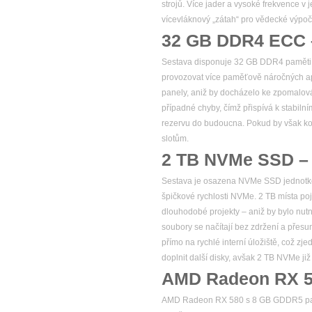
strojů. Více jader a vysoké frekvence v
vícevláknový „zátah“ pro vědecké výpoč
32 GB DDR4 ECC – 
Sestava disponuje 32 GB DDR4 paměti s
provozovat více paměťově náročných ap
panely, aniž by docházelo ke zpomalová
případné chyby, čímž přispívá k stabiln
rezervu do budoucna. Pokud by však kon
slotům.
2 TB NVMe SSD – m
Sestava je osazena NVMe SSD jednotkou o
špičkové rychlosti NVMe. 2 TB místa po
dlouhodobé projekty – aniž by bylo nutn
soubory se načítají bez zdržení a přes
přímo na rychlé interní úložiště, což z
doplnit další disky, avšak 2 TB NVMe již
AMD Radeon RX 5
AMD Radeon RX 580 s 8 GB GDDR5 paměti 