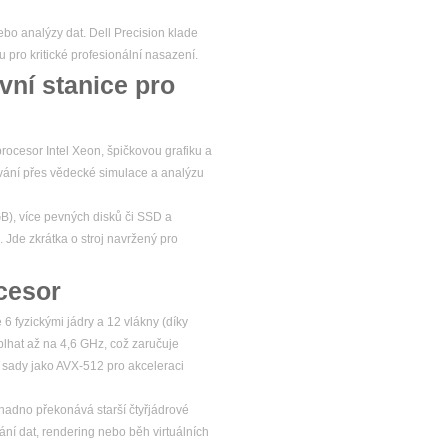
ebo analýzy dat. Dell Precision klade
u pro kritické profesionální nasazení.
vní stanice pro
rocesor Intel Xeon, špičkovou grafiku a
ování přes vědecké simulace a analýzu
GB), více pevných disků či SSD a
. Jde zkrátka o stroj navržený pro
cesor
6 fyzickými jádry a 12 vlákny (díky
plhat až na 4,6 GHz, což zaručuje
í sady jako AVX-512 pro akceleraci
adno překonává starší čtyřjádrové
ání dat, rendering nebo běh virtuálních