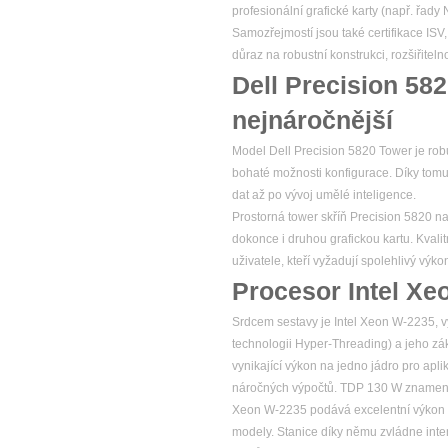
profesionální grafické karty (např. řad
Samozřejmostí jsou také certifikace ISV
důraz na robustní konstrukci, rozšiřitel
Dell Precision 58
nejnáročnější
Model Dell Precision 5820 Tower je robu
bohaté možnosti konfigurace. Díky tomu
dat až po vývoj umělé inteligence.
Prostorná tower skříň Precision 5820 na
dokonce i druhou grafickou kartu. Kvalitn
uživatele, kteří vyžadují spolehlivý v
Procesor Intel Xe
Srdcem sestavy je Intel Xeon W-2235, vý
technologii Hyper-Threading) a jeho zá
vynikající výkon na jedno jádro pro apl
náročných výpočtů. TDP 130 W znamená, ž
Xeon W-2235 podává excelentní výkon 
modely. Stanice díky němu zvládne intenz