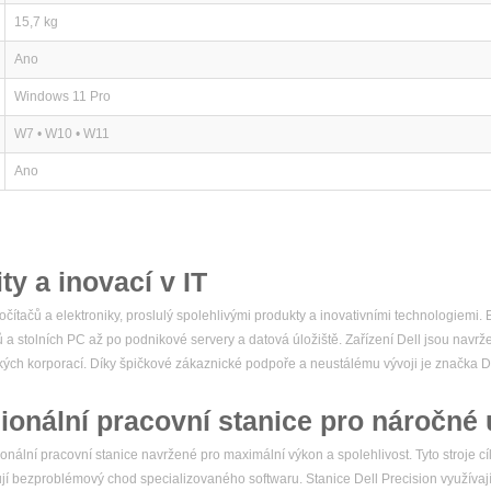
15,7 kg
Ano
Windows 11 Pro
W7 • W10 • W11
Ano
ity a inovací v IT
čítačů a elektroniky, proslulý spolehlivými produkty a inovativními technologiemi
ů a stolních PC až po podnikové servery a datová úložiště. Zařízení Dell jsou navr
elkých korporací. Díky špičkové zákaznické podpoře a neustálému vývoji je značka
ionální pracovní stanice pro náročné 
nální pracovní stanice navržené pro maximální výkon a spolehlivost. Tyto stroje cíl
ebují bezproblémový chod specializovaného softwaru. Stanice Dell Precision využívaj