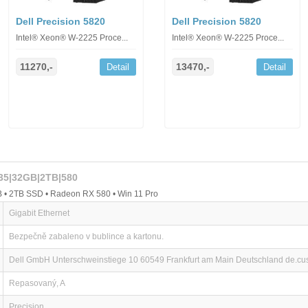
Dell Precision 5820
Dell Precision 5820
Intel® Xeon® W-2225 Proce...
Intel® Xeon® W-2225 Proce...
11270,-
13470,-
Detail
Detail
235|32GB|2TB|580
 • 2TB SSD • Radeon RX 580 • Win 11 Pro
Gigabit Ethernet
Bezpečně zabaleno v bublince a kartonu.
Dell GmbH Unterschweinstiege 10 60549 Frankfurt am Main Deutschland de.c
Repasovaný, A
Precision