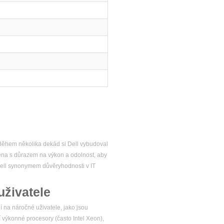
. Během několika dekád si Dell vybudoval
žena s důrazem na výkon a odolnost, aby
 Dell synonymem důvěryhodnosti v IT
uživatele
í na náročné uživatele, jako jsou
í výkonné procesory (často Intel Xeon),