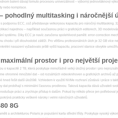
 jednom balení dávají tomuto procesoru univerzálnost – výborný jednovláknový výkon
ty nebo kompilace.
pohodlný multitasking i náročnější 
 podporou ECC, což představuje velkorysou kapacitu pro náročný multitasking. 
likací najednou – například současnou práci v grafických editorech, 3D modelová
ní systému. Díky ECC je navíc zaručena spolehlivost paměti: error-correction me
ímu chodu i při dlouhodobé zátěži. Pro většinu profesionálních úloh je 32 GB více 
krétní nasazení vyžadovalo ještě vyšší kapacitu, pracovní stanice obvykle umožň
aximální prostor i pro největší proje
 kapacitě 2 TB, která poskytuje mimořádně velký úložný prostor i pro nejrozsáhlej
jme ohromné množství dat – od rozsáhlých videoknihoven a grafických archivů až 
é hned řešit další úložiště. Vzhledem k využití NVMe rozhraní zůstává i práce s tak
uny dat probíhají s minimální časovou prodlevou. Taková kapacita dává uživateli s
jednodušuje práci a zrychluje přístup k datům. Pokud by někdo přece jen potřeboval 
 pokrývá prakticky veškeré nároky i velmi náročných uživatelů.
80 8G
a architekturou Polaris je populární karta střední třídy. Poskytuje vysoký výkon