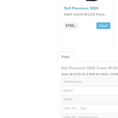
Dell Precision 5820
Intel® Xeon® W-2225 Proce...
9780,-
Detail
Popis
Dell Precision 5820 Tower W-2
Xeon W-2235 (6×3.80/4.60 GHz) • 32GB
Síťové prvky:
Balení:
GPSR:
NTB / PC – Stav:
NTB / PC - Firemní řada: