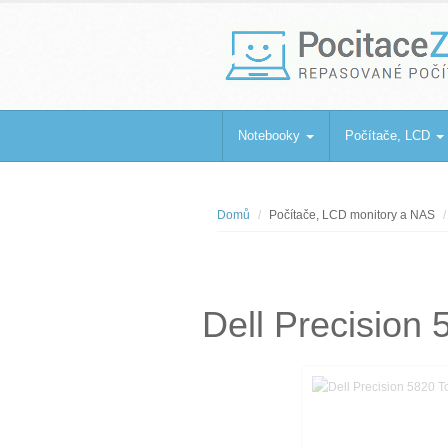
PocitaceZaBa
Repasované počítače a notebooky
Notebooky
Počítače, LCD
Domů
Počítače, LCD monitory a NAS
Dell Precisio