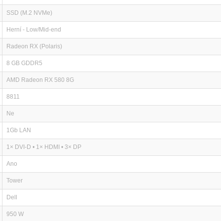
SSD (M.2 NVMe)
Herní - Low/Mid-end
Radeon RX (Polaris)
8 GB GDDR5
AMD Radeon RX 580 8G
8811
Ne
1Gb LAN
1× DVI-D • 1× HDMI • 3× DP
Ano
Tower
Dell
950 W