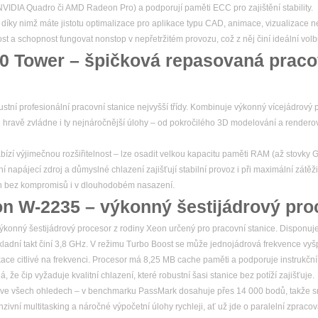
y NVIDIA Quadro či AMD Radeon Pro) a podporují paměti ECC pro zajištění stability.
, díky nimž máte jistotu optimalizace pro aplikace typu CAD, animace, vizualizace n
nost a schopnost fungovat nonstop v nepřetržitém provozu, což z něj činí ideální volb
20 Tower – špičková repasovaná praco
stní profesionální pracovní stanice nejvyšší třídy. Kombinuje výkonný vícejádrový p
 hravě zvládne i ty nejnáročnější úlohy – od pokročilého 3D modelování a render
bízí výjimečnou rozšiřitelnost – lze osadit velkou kapacitu paměti RAM (až stovky 
í napájecí zdroj a důmyslné chlazení zajišťují stabilní provoz i při maximální zátěži
ýkon bez kompromisů i v dlouhodobém nasazení.
on W-2235 – výkonný šestijádrový pro
konný šestijádrový procesor z rodiny Xeon určený pro pracovní stanice. Disponuje 
kladní takt činí 3,8 GHz. V režimu Turbo Boost se může jednojádrová frekvence vyš
ikace citlivé na frekvenci. Procesor má 8,25 MB cache paměti a podporuje instrukčn
e čip vyžaduje kvalitní chlazení, které robustní šasi stanice bez potíží zajišťuje.
ve všech ohledech – v benchmarku PassMark dosahuje přes 14 000 bodů, takže sn
ivní multitasking a náročné výpočetní úlohy rychleji, ať už jde o paralelní zpracov