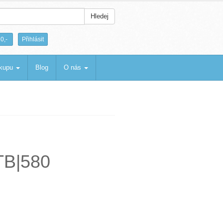
Hledej
|
0,-
Přihlásit
ákupu
Blog
O nás
TB|580