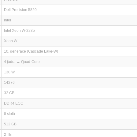
Dell Precision 5820
Intel
Intel Xeon W-2235
Xeon W
10. generace (Cascade Lake-W)
4 jádra → Quad-Core
130 W
14276
32 GB
DDR4 ECC
8 slotů
512 GB
2 TB