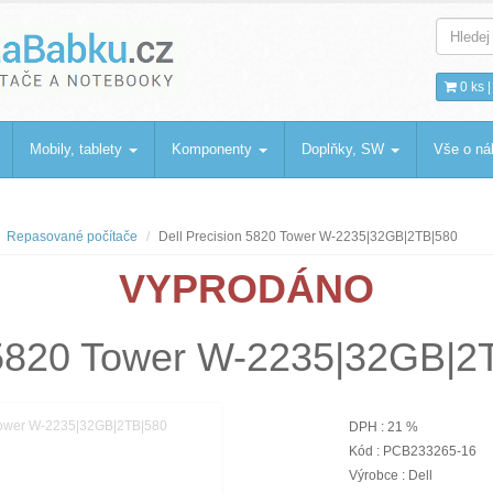
bku
.cz
0 ks 
Mobily, tablety
Komponenty
Doplňky, SW
Vše o n
Repasované počítače
Dell Precision 5820 Tower W-2235|32GB|2TB|580
VYPRODÁNO
n 5820 Tower W-2235|32GB|2
DPH : 21 %
Kód : PCB233265-16
Výrobce : Dell