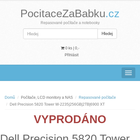
PocitaceZaBabku
.cz
Repasované počítače a notebooky
Hledej
0 ks |
0,-
Přihlásit
Navig
Domů
Počítače, LCD monitory a NAS
Repasované počítače
Dell Precision 5820 Tower W-2235|256GB|2TB|6900 XT
VYPRODÁNO
Dell Precision 5820 Tower