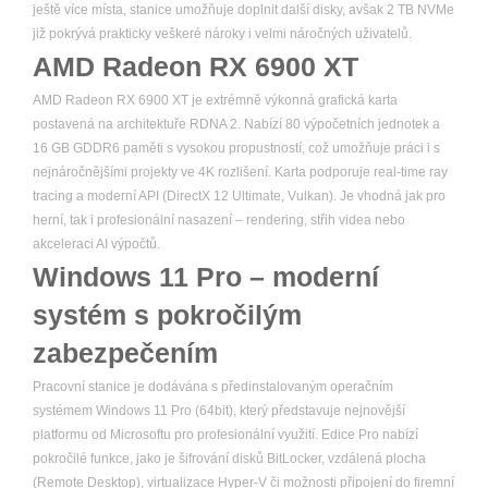
ještě více místa, stanice umožňuje doplnit další disky, avšak 2 TB NVMe
již pokrývá prakticky veškeré nároky i velmi náročných uživatelů.
AMD Radeon RX 6900 XT
AMD Radeon RX 6900 XT je extrémně výkonná grafická karta
postavená na architektuře RDNA 2. Nabízí 80 výpočetních jednotek a
16 GB GDDR6 paměti s vysokou propustností, což umožňuje práci i s
nejnáročnějšími projekty ve 4K rozlišení. Karta podporuje real-time ray
tracing a moderní API (DirectX 12 Ultimate, Vulkan). Je vhodná jak pro
herní, tak i profesionální nasazení – rendering, střih videa nebo
akceleraci AI výpočtů.
Windows 11 Pro – moderní
systém s pokročilým
zabezpečením
Pracovní stanice je dodávána s předinstalovaným operačním
systémem Windows 11 Pro (64bit), který představuje nejnovější
platformu od Microsoftu pro profesionální využití. Edice Pro nabízí
pokročilé funkce, jako je šifrování disků BitLocker, vzdálená plocha
(Remote Desktop), virtualizace Hyper-V či možnosti připojení do firemní