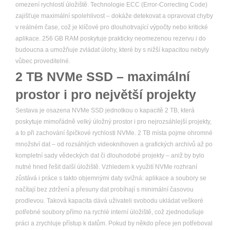
omezení rychlostí úložiště. Technologie ECC (Error-Correcting Code)
zajišťuje maximální spolehlivost – dokáže detekovat a opravovat chyby
v reálném čase, což je klíčové pro dlouhotrvající výpočty nebo kritické
aplikace. 256 GB RAM poskytuje prakticky neomezenou rezervu i do
budoucna a umožňuje zvládat úlohy, které by s nižší kapacitou nebyly
vůbec proveditelné.
2 TB NVMe SSD – maximální
prostor i pro největší projekty
Sestava je osazena NVMe SSD jednotkou o kapacitě 2 TB, která
poskytuje mimořádně velký úložný prostor i pro nejrozsáhlejší projekty,
a to při zachování špičkové rychlosti NVMe. 2 TB místa pojme ohromné
množství dat – od rozsáhlých videoknihoven a grafických archivů až po
kompletní sady vědeckých dat či dlouhodobé projekty – aniž by bylo
nutné hned řešit další úložiště. Vzhledem k využití NVMe rozhraní
zůstává i práce s takto objemnými daty svižná: aplikace a soubory se
načítají bez zdržení a přesuny dat probíhají s minimální časovou
prodlevou. Taková kapacita dává uživateli svobodu ukládat veškeré
potřebné soubory přímo na rychlé interní úložiště, což zjednodušuje
práci a zrychluje přístup k datům. Pokud by někdo přece jen potřeboval