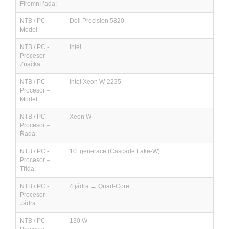
Firemní řada:
NTB / PC –
Dell Precision 5820
Model:
NTB / PC -
Intel
Procesor –
Značka:
NTB / PC -
Intel Xeon W-2235
Procesor –
Model:
NTB / PC -
Xeon W
Procesor –
Řada:
NTB / PC -
10. generace (Cascade Lake-W)
Procesor –
Třída:
NTB / PC -
4 jádra → Quad-Core
Procesor –
Jádra:
NTB / PC -
130 W