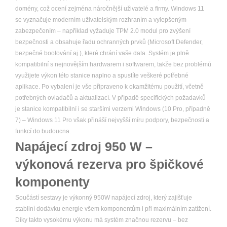
domény, což ocení zejména náročnější uživatelé a firmy. Windows 11
se vyznačuje moderním uživatelským rozhraním a vylepšeným
zabezpečením – například vyžaduje TPM 2.0 modul pro zvýšení
bezpečnosti a obsahuje řadu ochranných prvků (Microsoft Defender,
bezpečné bootování aj.), které chrání vaše data. Systém je plně
kompatibilní s nejnovějším hardwarem i softwarem, takže bez problémů
využijete výkon této stanice naplno a spustíte veškeré potřebné
aplikace. Po vybalení je vše připraveno k okamžitému použití, včetně
potřebných ovladačů a aktualizací. V případě specifických požadavků
je stanice kompatibilní i se staršími verzemi Windows (10 Pro, případně
7) – Windows 11 Pro však přináší nejvyšší míru podpory, bezpečnosti a
funkcí do budoucna.
Napájecí zdroj 950 W –
výkonová rezerva pro špičkové
komponenty
Součástí sestavy je výkonný 950W napájecí zdroj, který zajišťuje
stabilní dodávku energie všem komponentům i při maximálním zatížení.
Díky takto vysokému výkonu má systém značnou rezervu – bez