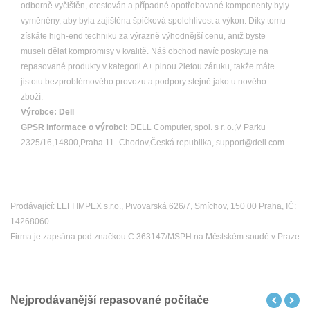
odborně vyčištěn, otestován a případné opotřebované komponenty byly
vyměněny, aby byla zajištěna špičková spolehlivost a výkon. Díky tomu
získáte high-end techniku za výrazně výhodnější cenu, aniž byste
museli dělat kompromisy v kvalitě. Náš obchod navíc poskytuje na
repasované produkty v kategorii A+ plnou 2letou záruku, takže máte
jistotu bezproblémového provozu a podpory stejně jako u nového
zboží.
Výrobce:
Dell
GPSR informace o výrobci:
DELL Computer, spol. s r. o.;V Parku
2325/16,14800,Praha 11- Chodov,Česká republika, support@dell.com
Prodávající: LEFI IMPEX s.r.o., Pivovarská 626/7, Smíchov, 150 00 Praha, IČ:
14268060
Firma je zapsána pod značkou C 363147/MSPH na Městském soudě v Praze
Nejprodávanější repasované počítače