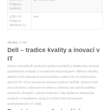
NTB / PC -
W7 • W10 • W11
Podpora
systému:
NTB / PC -
Ano
Podpora
Windows 11:
Záruka:
2 roky
Dell – tradice kvality a inovací v
IT
Dell je celosvětově uznávaný výrobce počítačů a elektroniky, proslulý
spolehlivými produkty a inovativními technologiemi. Během několika
dekád si Dell vybudoval pověst kvality a nabízí vše od notebooků a
stolních PC až po podnikové servery a datová úložiště. Zařízení Dell
jsou navržena s důrazem na výkon a odolnost, aby splnila potřeby
domácích uživatelů i velkých korporací. Díky špičkové zákaznické
podpoře a neustálému vývoji je značka Dell synonymem
důvěryhodnosti v IT světě.