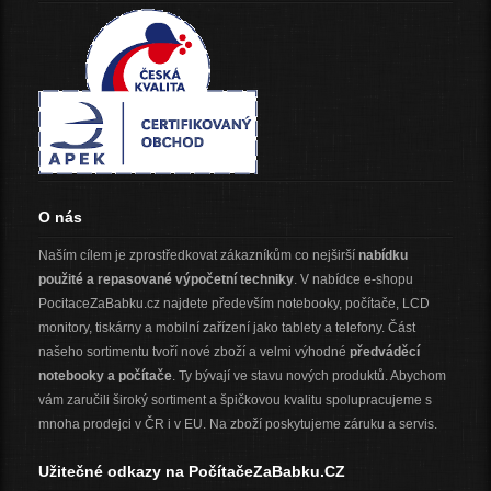
O nás
Naším cílem je zprostředkovat zákazníkům co nejširší
nabídku
použité a repasované výpočetní techniky
. V nabídce e-shopu
PocitaceZaBabku.cz najdete především notebooky, počítače, LCD
monitory, tiskárny a mobilní zařízení jako tablety a telefony. Část
našeho sortimentu tvoří nové zboží a velmi výhodné
předváděcí
notebooky a počítače
. Ty bývají ve stavu nových produktů. Abychom
vám zaručili široký sortiment a špičkovou kvalitu spolupracujeme s
mnoha prodejci v ČR i v EU. Na zboží poskytujeme záruku a servis.
Užitečné odkazy na PočítačeZaBabku.CZ