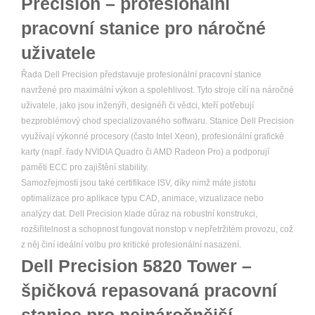
Precision – profesionální
pracovní stanice pro náročné
uživatele
Řada Dell Precision představuje profesionální pracovní stanice
navržené pro maximální výkon a spolehlivost. Tyto stroje cílí na náročné
uživatele, jako jsou inženýři, designéři či vědci, kteří potřebují
bezproblémový chod specializovaného softwaru. Stanice Dell Precision
využívají výkonné procesory (často Intel Xeon), profesionální grafické
karty (např. řady NVIDIA Quadro či AMD Radeon Pro) a podporují
paměti ECC pro zajištění stability.
Samozřejmostí jsou také certifikace ISV, díky nimž máte jistotu
optimalizace pro aplikace typu CAD, animace, vizualizace nebo
analýzy dat. Dell Precision klade důraz na robustní konstrukci,
rozšiřitelnost a schopnost fungovat nonstop v nepřetržitém provozu, což
z něj činí ideální volbu pro kritické profesionální nasazení.
Dell Precision 5820 Tower –
špičková repasovaná pracovní