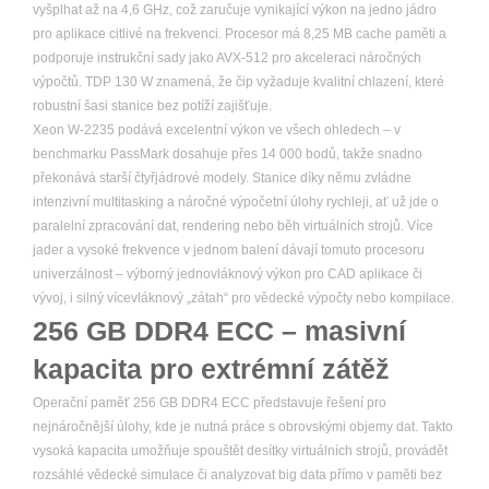
vyšplhat až na 4,6 GHz, což zaručuje vynikající výkon na jedno jádro
pro aplikace citlivé na frekvenci. Procesor má 8,25 MB cache paměti a
podporuje instrukční sady jako AVX-512 pro akceleraci náročných
výpočtů. TDP 130 W znamená, že čip vyžaduje kvalitní chlazení, které
robustní šasi stanice bez potíží zajišťuje.
Xeon W-2235 podává excelentní výkon ve všech ohledech – v
benchmarku PassMark dosahuje přes 14 000 bodů, takže snadno
překonává starší čtyřjádrové modely. Stanice díky němu zvládne
intenzivní multitasking a náročné výpočetní úlohy rychleji, ať už jde o
paralelní zpracování dat, rendering nebo běh virtuálních strojů. Více
jader a vysoké frekvence v jednom balení dávají tomuto procesoru
univerzálnost – výborný jednovláknový výkon pro CAD aplikace či
vývoj, i silný vícevláknový „zátah“ pro vědecké výpočty nebo kompilace.
256 GB DDR4 ECC – masivní
kapacita pro extrémní zátěž
Operační paměť 256 GB DDR4 ECC představuje řešení pro
nejnáročnější úlohy, kde je nutná práce s obrovskými objemy dat. Takto
vysoká kapacita umožňuje spouštět desítky virtuálních strojů, provádět
rozsáhlé vědecké simulace či analyzovat big data přímo v paměti bez