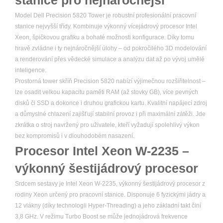
stanice pro nejnáročnější
Model Dell Precision 5820 Tower je robustní profesionální pracovní
stanice nejvyšší třídy. Kombinuje výkonný vícejádrový procesor Intel
Xeon, špičkovou grafiku a bohaté možnosti konfigurace. Díky tomu
hravě zvládne i ty nejnáročnější úlohy – od pokročilého 3D modelování
a renderování přes vědecké simulace a analýzu dat až po vývoj umělé
inteligence.
Prostorná tower skříň Precision 5820 nabízí výjimečnou rozšiřitelnost –
lze osadit velkou kapacitu paměti RAM (až stovky GB), více pevných
disků či SSD a dokonce i druhou grafickou kartu. Kvalitní napájecí zdroj
a důmyslné chlazení zajišťují stabilní provoz i při maximální zátěži. Jde
zkrátka o stroj navržený pro uživatele, kteří vyžadují spolehlivý výkon
bez kompromisů i v dlouhodobém nasazení.
Procesor Intel Xeon W-2235 –
výkonný šestijádrový procesor
Srdcem sestavy je Intel Xeon W-2235, výkonný šestijádrový procesor z
rodiny Xeon určený pro pracovní stanice. Disponuje 6 fyzickými jádry a
12 vlákny (díky technologii Hyper-Threading) a jeho základní takt činí
3,8 GHz. V režimu Turbo Boost se může jednojádrová frekvence