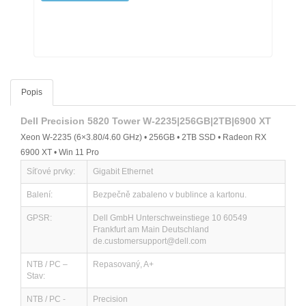
Popis
Dell Precision 5820 Tower W-2235|256GB|2TB|6900 XT
Xeon W-2235 (6×3.80/4.60 GHz) • 256GB • 2TB SSD • Radeon RX
6900 XT • Win 11 Pro
Síťové prvky:
Gigabit Ethernet
Balení:
Bezpečně zabaleno v bublince a kartonu.
GPSR:
Dell GmbH Unterschweinstiege 10 60549
Frankfurt am Main Deutschland
de.customersupport@dell.com
NTB / PC –
Repasovaný, A+
Stav:
NTB / PC -
Precision