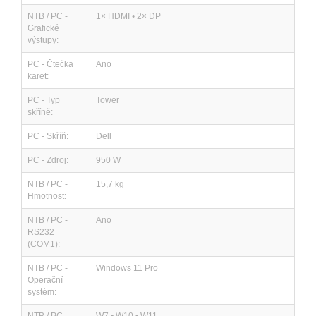
NTB / PC -
1× HDMI • 2× DP
Grafické
výstupy:
PC - Čtečka
Ano
karet:
PC - Typ
Tower
skříně:
PC - Skříň:
Dell
PC - Zdroj:
950 W
NTB / PC -
15,7 kg
Hmotnost:
NTB / PC -
Ano
RS232
(COM1):
NTB / PC -
Windows 11 Pro
Operační
systém: