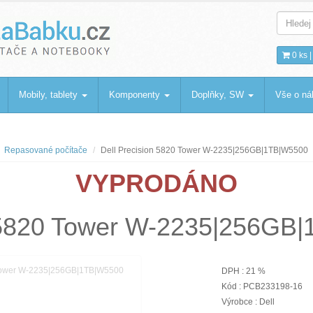
bku
.cz
0 ks 
Mobily, tablety
Komponenty
Doplňky, SW
Vše o n
Repasované počítače
Dell Precision 5820 Tower W-2235|256GB|1TB|W5500
VYPRODÁNO
n 5820 Tower W-2235|256GB
DPH : 21 %
Kód : PCB233198-16
Výrobce : Dell