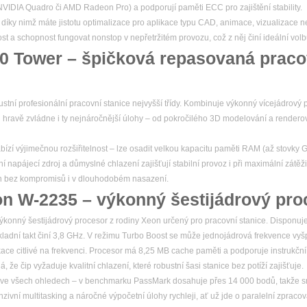
y NVIDIA Quadro či AMD Radeon Pro) a podporují paměti ECC pro zajištění stability.
, díky nimž máte jistotu optimalizace pro aplikace typu CAD, animace, vizualizace n
nost a schopnost fungovat nonstop v nepřetržitém provozu, což z něj činí ideální volb
20 Tower – špičková repasovaná praco
stní profesionální pracovní stanice nejvyšší třídy. Kombinuje výkonný vícejádrový p
 hravě zvládne i ty nejnáročnější úlohy – od pokročilého 3D modelování a render
bízí výjimečnou rozšiřitelnost – lze osadit velkou kapacitu paměti RAM (až stovky 
í napájecí zdroj a důmyslné chlazení zajišťují stabilní provoz i při maximální zátěži
ýkon bez kompromisů i v dlouhodobém nasazení.
on W-2235 – výkonný šestijádrový pro
konný šestijádrový procesor z rodiny Xeon určený pro pracovní stanice. Disponuje 
kladní takt činí 3,8 GHz. V režimu Turbo Boost se může jednojádrová frekvence vyš
ikace citlivé na frekvenci. Procesor má 8,25 MB cache paměti a podporuje instrukčn
e čip vyžaduje kvalitní chlazení, které robustní šasi stanice bez potíží zajišťuje.
ve všech ohledech – v benchmarku PassMark dosahuje přes 14 000 bodů, takže sn
ivní multitasking a náročné výpočetní úlohy rychleji, ať už jde o paralelní zpracov