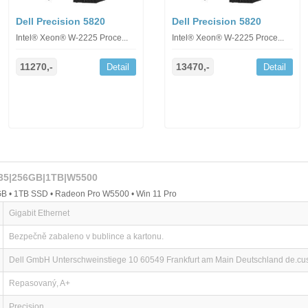
Dell Precision 5820
Dell Precision 5820
Intel® Xeon® W-2225 Proce...
Intel® Xeon® W-2225 Proce...
11270,-
13470,-
Detail
Detail
2235|256GB|1TB|W5500
B • 1TB SSD • Radeon Pro W5500 • Win 11 Pro
Gigabit Ethernet
Bezpečně zabaleno v bublince a kartonu.
Dell GmbH Unterschweinstiege 10 60549 Frankfurt am Main Deutschland de.c
Repasovaný, A+
Precision