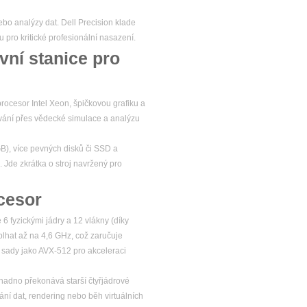
ebo analýzy dat. Dell Precision klade
u pro kritické profesionální nasazení.
vní stanice pro
rocesor Intel Xeon, špičkovou grafiku a
ování přes vědecké simulace a analýzu
GB), více pevných disků či SSD a
. Jde zkrátka o stroj navržený pro
cesor
6 fyzickými jádry a 12 vlákny (díky
plhat až na 4,6 GHz, což zaručuje
í sady jako AVX-512 pro akceleraci
adno překonává starší čtyřjádrové
ání dat, rendering nebo běh virtuálních