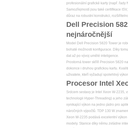
profesionální grafické karty (např. řad
Samozřejmostí jsou také certifikace ISV
důraz na robustní konstrukci, rozšiřitel
Dell Precision 58
nejnáročnější
Model Dell Precision 5820 Tower je robu
bohaté možnosti konfigurace. Díky tomu
dat až po vývoj umělé inteligence.
Prostorná tower skříň Precision 5820 na
dokonce i druhou grafickou kartu. Kvalitn
uživatele, kteří vyžadují spolehlivý v
Procesor Intel Xe
Srdcem sestavy je Intel Xeon W-2235, vý
technologii Hyper-Threading) a jeho zá
vynikající výkon na jedno jádro pro apl
náročných výpočtů. TDP 130 W znamená, ž
Xeon W-2235 podává excelentní výkon 
modely. Stanice díky němu zvládne intenz