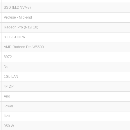
SSD (M.2 NVMe)
Profese - Mid-end
Radeon Pro (Navi 10)
8 GB GDDR6
AMD Radeon Pro W5500
8972
Ne
1Gb LAN
4× DP
Ano
Tower
Dell
950 W