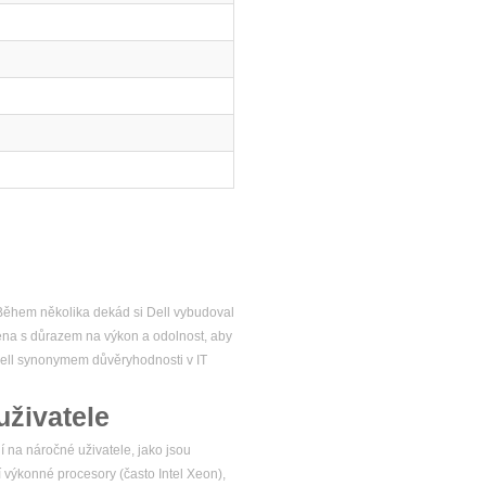
. Během několika dekád si Dell vybudoval
žena s důrazem na výkon a odolnost, aby
 Dell synonymem důvěryhodnosti v IT
uživatele
í na náročné uživatele, jako jsou
í výkonné procesory (často Intel Xeon),