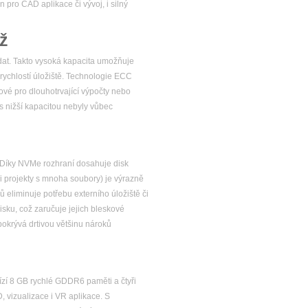
 pro CAD aplikace či vývoj, i silný
ž
at. Takto vysoká kapacita umožňuje
 rychlostí úložiště. Technologie ECC
ové pro dlouhotrvající výpočty nebo
s nižší kapacitou nebyly vůbec
. Díky NVMe rozhraní dosahuje disk
či projekty s mnoha soubory) je výrazně
ů eliminuje potřebu externího úložiště či
sku, což zaručuje jejich bleskové
 pokrývá drtivou většinu nároků
ízí 8 GB rychlé GDDR6 paměti a čtyři
, vizualizace i VR aplikace. S