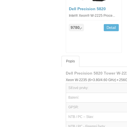
Dell Precision 5820
Intel® Xeon® W-2225 Proce...
9780,-
Detail
Popis
Dell Precision 5820 Tower W-
Xeon W-2235 (6×3.80/4.60 GHz) • 256G
Síťové prvky:
Balení:
GPSR:
NTB / PC – Stav:
NTB / PC - Firemní řada: