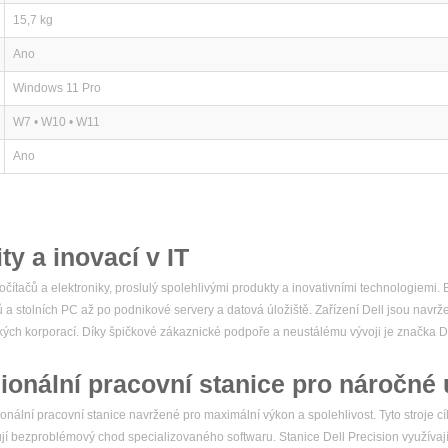
15,7 kg
Ano
Windows 11 Pro
W7 • W10 • W11
Ano
ity a inovací v IT
čítačů a elektroniky, proslulý spolehlivými produkty a inovativními technologiemi
ů a stolních PC až po podnikové servery a datová úložiště. Zařízení Dell jsou navr
elkých korporací. Díky špičkové zákaznické podpoře a neustálému vývoji je značka
ionální pracovní stanice pro náročné 
nální pracovní stanice navržené pro maximální výkon a spolehlivost. Tyto stroje cíl
ebují bezproblémový chod specializovaného softwaru. Stanice Dell Precision využívaj