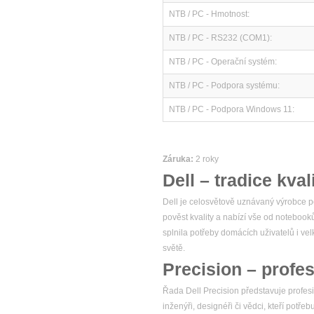
NTB / PC - Hmotnost:
NTB / PC - RS232 (COM1):
NTB / PC - Operační systém:
NTB / PC - Podpora systému:
NTB / PC - Podpora Windows 11:
Záruka:
2 roky
Dell – tradice kval
Dell je celosvětově uznávaný výrobce po
pověst kvality a nabízí vše od notebook
splnila potřeby domácích uživatelů i v
světě.
Precision – profes
Řada Dell Precision představuje profesio
inženýři, designéři či vědci, kteří potř