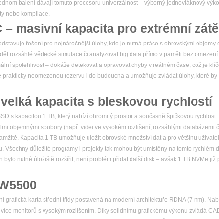
 jednom balení dávají tomuto procesoru univerzálnost – výborný jednovláknový výkon
ty nebo kompilace.
– masivní kapacita pro extrémní zátě
avuje řešení pro nejnáročnější úlohy, kde je nutná práce s obrovskými objemy d
ovádět rozsáhlé vědecké simulace či analyzovat big data přímo v paměti bez omezení
ální spolehlivost – dokáže detekovat a opravovat chyby v reálném čase, což je klíč
e prakticky neomezenou rezervu i do budoucna a umožňuje zvládat úlohy, které by 
elká kapacita s bleskovou rychlostí
SSD s kapacitou 1 TB, který nabízí ohromný prostor a současně špičkovou rychlost
velmi objemnými soubory (např. videi ve vysokém rozlišení, rozsáhlými databázemi 
kamžitě. Kapacita 1 TB umožňuje uložit obrovské množství dat a pro většinu uživatel
 Všechny důležité programy i projekty tak mohou být umístěny na tomto rychlém di
n bylo nutné úložiště rozšířit, není problém přidat další disk – avšak 1 TB NVMe již
 W5500
grafická karta střední třídy postavená na moderní architektuře RDNA (7 nm). Nab
jit více monitorů s vysokým rozlišením. Díky solidnímu grafickému výkonu zvládá CAD