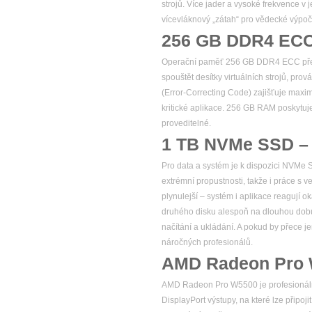
strojů. Více jader a vysoké frekvence v
vícevláknový „zátah“ pro vědecké výpoč
256 GB DDR4 ECC 
Operační paměť 256 GB DDR4 ECC předst
spouštět desítky virtuálních strojů, pr
(Error-Correcting Code) zajišťuje maxim
kritické aplikace. 256 GB RAM poskytuj
proveditelné.
1 TB NVMe SSD – v
Pro data a systém je k dispozici NVMe 
extrémní propustnosti, takže i práce s 
plynulejší – systém i aplikace reagují o
druhého disku alespoň na dlouhou dobu.
načítání a ukládání. A pokud by přece je
náročných profesionálů.
AMD Radeon Pro
AMD Radeon Pro W5500 je profesionální 
DisplayPort výstupy, na které lze připo