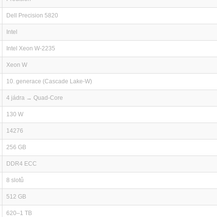
Dell Precision 5820
Intel
Intel Xeon W-2235
Xeon W
10. generace (Cascade Lake-W)
4 jádra → Quad-Core
130 W
14276
256 GB
DDR4 ECC
8 slotů
512 GB
620–1 TB