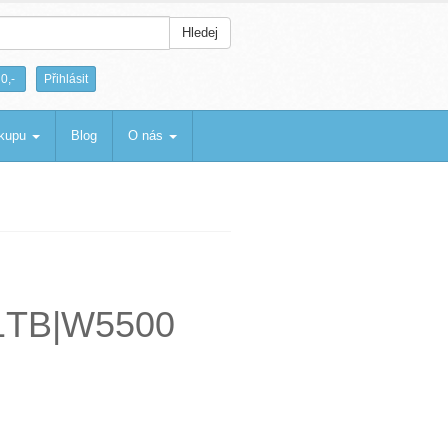
Hledej
|
0,-
Přihlásit
ákupu
Blog
O nás
|1TB|W5500