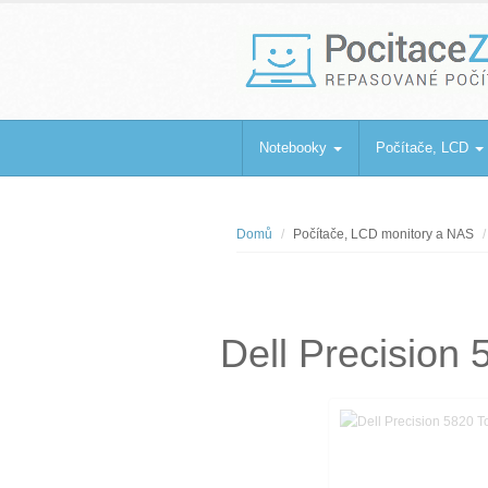
PocitaceZaBa
Repasované počítače a notebooky
Notebooky
Počítače, LCD
Domů
Počítače, LCD monitory a NAS
Dell Precisio