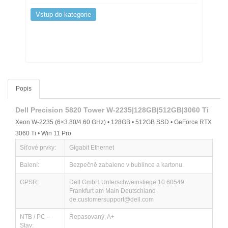
Vstup do kategorie
Popis
Dell Precision 5820 Tower W-2235|128GB|512GB|3060 Ti
Xeon W-2235 (6×3.80/4.60 GHz) • 128GB • 512GB SSD • GeForce RTX
3060 Ti • Win 11 Pro
Síťové prvky:
Gigabit Ethernet
Balení:
Bezpečně zabaleno v bublince a kartonu.
GPSR:
Dell GmbH Unterschweinstiege 10 60549
Frankfurt am Main Deutschland
de.customersupport@dell.com
NTB / PC –
Repasovaný, A+
Stav: