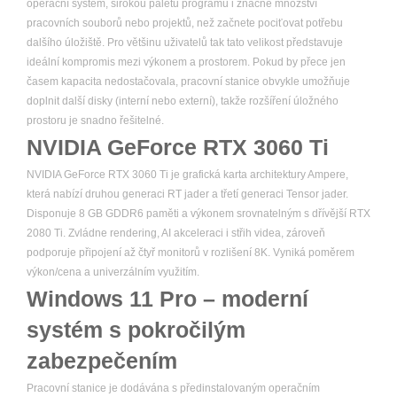
operační systém, širokou paletu programů i značné množství
pracovních souborů nebo projektů, než začnete pociťovat potřebu
dalšího úložiště. Pro většinu uživatelů tak tato velikost představuje
ideální kompromis mezi výkonem a prostorem. Pokud by přece jen
časem kapacita nedostačovala, pracovní stanice obvykle umožňuje
doplnit další disky (interní nebo externí), takže rozšíření úložného
prostoru je snadno řešitelné.
NVIDIA GeForce RTX 3060 Ti
NVIDIA GeForce RTX 3060 Ti je grafická karta architektury Ampere,
která nabízí druhou generaci RT jader a třetí generaci Tensor jader.
Disponuje 8 GB GDDR6 paměti a výkonem srovnatelným s dřívější RTX
2080 Ti. Zvládne rendering, AI akceleraci i střih videa, zároveň
podporuje připojení až čtyř monitorů v rozlišení 8K. Vyniká poměrem
výkon/cena a univerzálním využitím.
Windows 11 Pro – moderní
systém s pokročilým
zabezpečením
Pracovní stanice je dodávána s předinstalovaným operačním