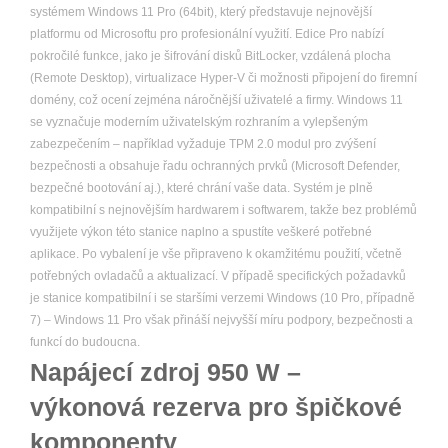
systémem Windows 11 Pro (64bit), který představuje nejnovější
platformu od Microsoftu pro profesionální využití. Edice Pro nabízí
pokročilé funkce, jako je šifrování disků BitLocker, vzdálená plocha
(Remote Desktop), virtualizace Hyper-V či možnosti připojení do firemní
domény, což ocení zejména náročnější uživatelé a firmy. Windows 11
se vyznačuje moderním uživatelským rozhraním a vylepšeným
zabezpečením – například vyžaduje TPM 2.0 modul pro zvýšení
bezpečnosti a obsahuje řadu ochranných prvků (Microsoft Defender,
bezpečné bootování aj.), které chrání vaše data. Systém je plně
kompatibilní s nejnovějším hardwarem i softwarem, takže bez problémů
využijete výkon této stanice naplno a spustíte veškeré potřebné
aplikace. Po vybalení je vše připraveno k okamžitému použití, včetně
potřebných ovladačů a aktualizací. V případě specifických požadavků
je stanice kompatibilní i se staršími verzemi Windows (10 Pro, případně
7) – Windows 11 Pro však přináší nejvyšší míru podpory, bezpečnosti a
funkcí do budoucna.
Napájecí zdroj 950 W –
výkonová rezerva pro špičkové
komponenty