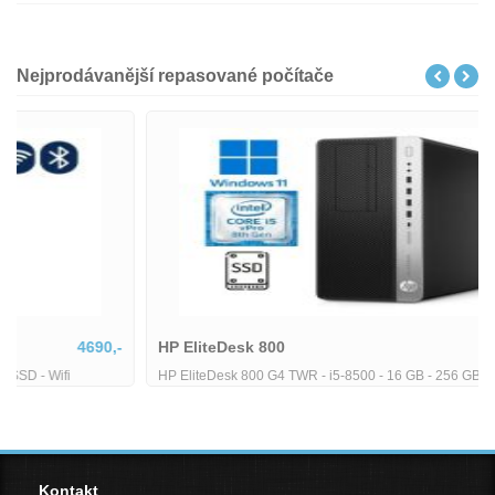
Nejprodávanější repasované počítače
HP EliteDesk 800
6179,-
HP EliteDesk 800 G4 TWR - i5-8500 - 16 GB - 256 GB SSD
Kontakt