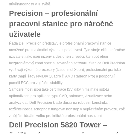
důvěryhodnosti v IT světě.
Precision – profesionální
pracovní stanice pro náročné
uživatele
Řada Dell Precision představuje profesionální pracovní stanice
navržené pro maximální výkon a spolehlivost. Tyto stroje cílí na náročné
uživatele, jako jsou inženýři, designéři či vědci, kteří potřebují
bezproblémový chod specializovaného softwaru. Stanice Dell Precision
využívají výkonné procesory (často Intel Xeon), profesionální grafické
karty (např. řady NVIDIA Quadro či AMD Radeon Pro) a podporují
paměti ECC pro zajištění stability.
Samozřejmostí jsou také certifikace ISV, díky nimž máte jistotu
optimalizace pro aplikace typu CAD, animace, vizualizace nebo
analýzy dat. Dell Precision klade důraz na robustní konstrukci,
rozšiřitelnost a schopnost fungovat nonstop v nepřetržitém provozu, což
z něj činí ideální volbu pro kritické profesionální nasazení.
Dell Precision 5820 Tower –