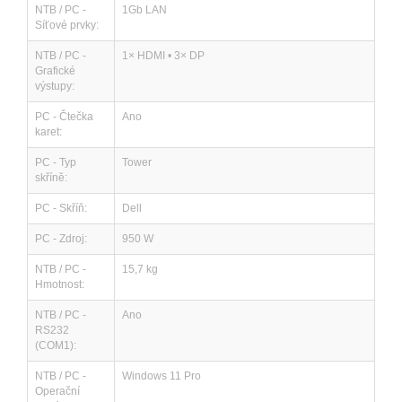
NTB / PC -
1Gb LAN
Síťové prvky:
NTB / PC -
1× HDMI • 3× DP
Grafické
výstupy:
PC - Čtečka
Ano
karet:
PC - Typ
Tower
skříně:
PC - Skříň:
Dell
PC - Zdroj:
950 W
NTB / PC -
15,7 kg
Hmotnost:
NTB / PC -
Ano
RS232
(COM1):
NTB / PC -
Windows 11 Pro
Operační