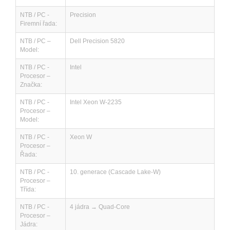
NTB / PC -
Precision
Firemní řada:
NTB / PC –
Dell Precision 5820
Model:
NTB / PC -
Intel
Procesor –
Značka:
NTB / PC -
Intel Xeon W-2235
Procesor –
Model:
NTB / PC -
Xeon W
Procesor –
Řada:
NTB / PC -
10. generace (Cascade Lake-W)
Procesor –
Třída:
NTB / PC -
4 jádra → Quad-Core
Procesor –
Jádra: