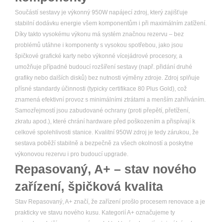
Součástí sestavy je výkonný 950W napájecí zdroj, který zajišťuje
stabilní dodávku energie všem komponentům i při maximálním zatížení.
Díky takto vysokému výkonu má systém značnou rezervu – bez
problémů utáhne i komponenty s vysokou spotřebou, jako jsou
špičkové grafické karty nebo výkonné vícejádrové procesory, a
umožňuje případné budoucí rozšíření sestavy (např. přidání druhé
grafiky nebo dalších disků) bez nutnosti výměny zdroje. Zdroj splňuje
přísné standardy účinnosti (typicky certifikace 80 Plus Gold), což
znamená efektivní provoz s minimálními ztrátami a menším zahříváním.
Samozřejmostí jsou zabudované ochrany (proti přepětí, přetížení,
zkratu apod.), které chrání hardware před poškozením a přispívají k
celkové spolehlivosti stanice. Kvalitní 950W zdroj je tedy zárukou, že
sestava poběží stabilně a bezpečně za všech okolností a poskytne
výkonovou rezervu i pro budoucí upgrade.
Repasovaný, A+ – stav nového
zařízení, špičková kvalita
Stav Repasovaný, A+ značí, že zařízení prošlo procesem renovace a je
prakticky ve stavu nového kusu. Kategorií A+ označujeme ty