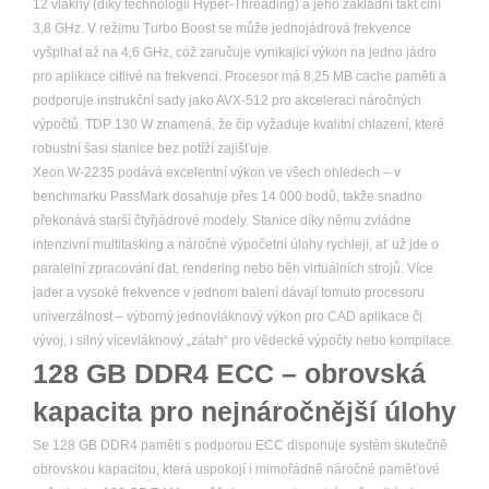
12 vlákny (díky technologii Hyper-Threading) a jeho základní takt činí
3,8 GHz. V režimu Turbo Boost se může jednojádrová frekvence
vyšplhat až na 4,6 GHz, což zaručuje vynikající výkon na jedno jádro
pro aplikace citlivé na frekvenci. Procesor má 8,25 MB cache paměti a
podporuje instrukční sady jako AVX-512 pro akceleraci náročných
výpočtů. TDP 130 W znamená, že čip vyžaduje kvalitní chlazení, které
robustní šasi stanice bez potíží zajišťuje.
Xeon W-2235 podává excelentní výkon ve všech ohledech – v
benchmarku PassMark dosahuje přes 14 000 bodů, takže snadno
překonává starší čtyřjádrové modely. Stanice díky němu zvládne
intenzivní multitasking a náročné výpočetní úlohy rychleji, ať už jde o
paralelní zpracování dat, rendering nebo běh virtuálních strojů. Více
jader a vysoké frekvence v jednom balení dávají tomuto procesoru
univerzálnost – výborný jednovláknový výkon pro CAD aplikace či
vývoj, i silný vícevláknový „zátah“ pro vědecké výpočty nebo kompilace.
128 GB DDR4 ECC – obrovská
kapacita pro nejnáročnější úlohy
Se 128 GB DDR4 paměti s podporou ECC disponuje systém skutečně
obrovskou kapacitou, která uspokojí i mimořádně náročné paměťové