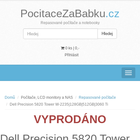
PocitaceZaBabku
.cz
Repasované počítače a notebooky
Hledej
0 ks |
0,-
Přihlásit
Navig
Domů
Počítače, LCD monitory a NAS
Repasované počítače
Dell Precision 5820 Tower W-2235|128GB|512GB|3060 Ti
VYPRODÁNO
Dell Precision 5820 Tower