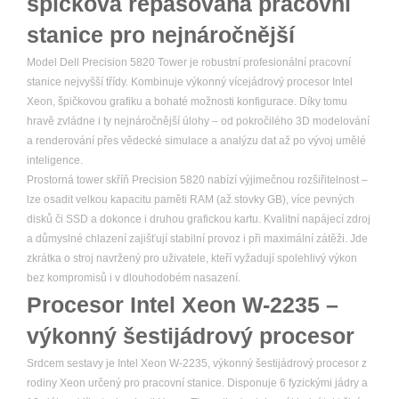
špičková repasovaná pracovní
stanice pro nejnáročnější
Model Dell Precision 5820 Tower je robustní profesionální pracovní
stanice nejvyšší třídy. Kombinuje výkonný vícejádrový procesor Intel
Xeon, špičkovou grafiku a bohaté možnosti konfigurace. Díky tomu
hravě zvládne i ty nejnáročnější úlohy – od pokročilého 3D modelování
a renderování přes vědecké simulace a analýzu dat až po vývoj umělé
inteligence.
Prostorná tower skříň Precision 5820 nabízí výjimečnou rozšiřitelnost –
lze osadit velkou kapacitu paměti RAM (až stovky GB), více pevných
disků či SSD a dokonce i druhou grafickou kartu. Kvalitní napájecí zdroj
a důmyslné chlazení zajišťují stabilní provoz i při maximální zátěži. Jde
zkrátka o stroj navržený pro uživatele, kteří vyžadují spolehlivý výkon
bez kompromisů i v dlouhodobém nasazení.
Procesor Intel Xeon W-2235 –
výkonný šestijádrový procesor
Srdcem sestavy je Intel Xeon W-2235, výkonný šestijádrový procesor z
rodiny Xeon určený pro pracovní stanice. Disponuje 6 fyzickými jádry a