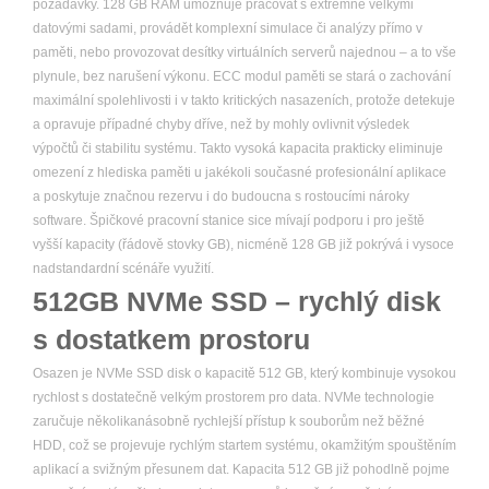
požadavky. 128 GB RAM umožňuje pracovat s extrémně velkými
datovými sadami, provádět komplexní simulace či analýzy přímo v
paměti, nebo provozovat desítky virtuálních serverů najednou – a to vše
plynule, bez narušení výkonu. ECC modul paměti se stará o zachování
maximální spolehlivosti i v takto kritických nasazeních, protože detekuje
a opravuje případné chyby dříve, než by mohly ovlivnit výsledek
výpočtů či stabilitu systému. Takto vysoká kapacita prakticky eliminuje
omezení z hlediska paměti u jakékoli současné profesionální aplikace
a poskytuje značnou rezervu i do budoucna s rostoucími nároky
software. Špičkové pracovní stanice sice mívají podporu i pro ještě
vyšší kapacity (řádově stovky GB), nicméně 128 GB již pokrývá i vysoce
nadstandardní scénáře využití.
512GB NVMe SSD – rychlý disk
s dostatkem prostoru
Osazen je NVMe SSD disk o kapacitě 512 GB, který kombinuje vysokou
rychlost s dostatečně velkým prostorem pro data. NVMe technologie
zaručuje několikanásobně rychlejší přístup k souborům než běžné
HDD, což se projevuje rychlým startem systému, okamžitým spouštěním
aplikací a svižným přesunem dat. Kapacita 512 GB již pohodlně pojme