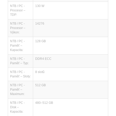
NTB / PC -
130 W
Procesor –
TDP:
NTB / PC -
14276
Procesor –
Výkon:
NTB / PC -
128 GB
Paměť –
Kapacita:
NTB / PC -
DDR4 ECC
Paměť – Typ:
NTB / PC -
8 slotů
Paměť – Sloty:
NTB / PC -
512 GB
Paměť –
Maximum:
NTB / PC -
480–512 GB
Disk –
Kapacita: