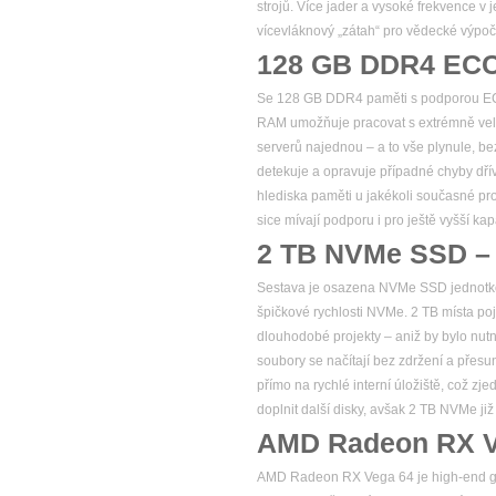
strojů. Více jader a vysoké frekvence v
vícevláknový „zátah“ pro vědecké výpoč
128 GB DDR4 ECC 
Se 128 GB DDR4 paměti s podporou ECC
RAM umožňuje pracovat s extrémně velký
serverů najednou – a to vše plynule, be
detekuje a opravuje případné chyby dřív
hlediska paměti u jakékoli současné pr
sice mívají podporu i pro ještě vyšší k
2 TB NVMe SSD – m
Sestava je osazena NVMe SSD jednotkou o
špičkové rychlosti NVMe. 2 TB místa po
dlouhodobé projekty – aniž by bylo nutn
soubory se načítají bez zdržení a přes
přímo na rychlé interní úložiště, což z
doplnit další disky, avšak 2 TB NVMe již
AMD Radeon RX V
AMD Radeon RX Vega 64 je high-end gra