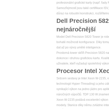
profesionální grafické karty (např. řad
Samozřejmostí jsou také certifikace ISV
důraz na robustní konstrukci, rozšiřitel
Dell Precision 58
nejnáročnější
Model Dell Precision 5820 Tower je robu
bohaté možnosti konfigurace. Díky tomu
dat až po vývoj umělé inteligence.
Prostorná tower skříň Precision 5820 na
dokonce i druhou grafickou kartu. Kvalitn
uživatele, kteří vyžadují spolehlivý v
Procesor Intel Xe
Srdcem sestavy je Intel Xeon W-2235, vý
technologii Hyper-Threading) a jeho zá
vynikající výkon na jedno jádro pro apl
náročných výpočtů. TDP 130 W znamená, ž
Xeon W-2235 podává excelentní výkon 
modely. Stanice díky němu zvládne intenz