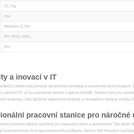
15,7 kg
Ano
Windows 11 Pro
W7 • W10 • W11
Ano
ity a inovací v IT
čítačů a elektroniky, proslulý spolehlivými produkty a inovativními technologiemi
ů a stolních PC až po podnikové servery a datová úložiště. Zařízení Dell jsou navr
elkých korporací. Díky špičkové zákaznické podpoře a neustálému vývoji je značka
ionální pracovní stanice pro náročné 
nální pracovní stanice navržené pro maximální výkon a spolehlivost. Tyto stroje cíl
ebují bezproblémový chod specializovaného softwaru. Stanice Dell Precision využívaj