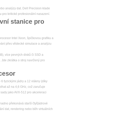
ebo analýzy dat. Dell Precision klade
u pro kritické profesionální nasazení.
vní stanice pro
rocesor Intel Xeon, špičkovou grafiku a
ování přes vědecké simulace a analýzu
GB), více pevných disků či SSD a
. Jde zkrátka o stroj navržený pro
cesor
6 fyzickými jádry a 12 vlákny (díky
plhat až na 4,6 GHz, což zaručuje
í sady jako AVX-512 pro akceleraci
adno překonává starší čtyřjádrové
ání dat, rendering nebo běh virtuálních