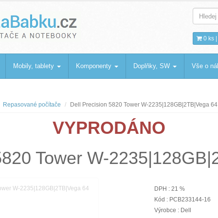
bku
.cz
0 ks 
Mobily, tablety
Komponenty
Doplňky, SW
Vše o n
Repasované počítače
Dell Precision 5820 Tower W-2235|128GB|2TB|Vega 64
VYPRODÁNO
n 5820 Tower W-2235|128GB|
DPH : 21 %
Kód : PCB233144-16
Výrobce : Dell