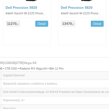
Dell Precision 5820
Dell Precision 5820
Intel® Xeon® W-2225 Proce...
Intel® Xeon® W-2225 Proce...
11270,-
13470,-
Detail
Detail
235|128GB|2TB|Vega 64
B • 2TB SSD • Radeon RX Vega 64 • Win 11 Pro
Gigabit Ethernet
Bezpečně zabaleno v bublince a kartonu.
Dell GmbH Unterschweinstiege 10 60549 Frankfurt am Main Deutschland de.c
Repasovaný, A+
Precision