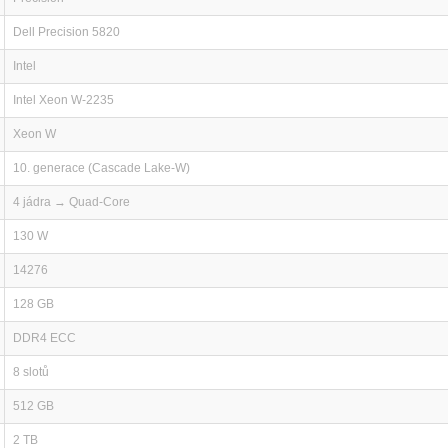
Dell Precision 5820
Intel
Intel Xeon W-2235
Xeon W
10. generace (Cascade Lake-W)
4 jádra → Quad-Core
130 W
14276
128 GB
DDR4 ECC
8 slotů
512 GB
2 TB