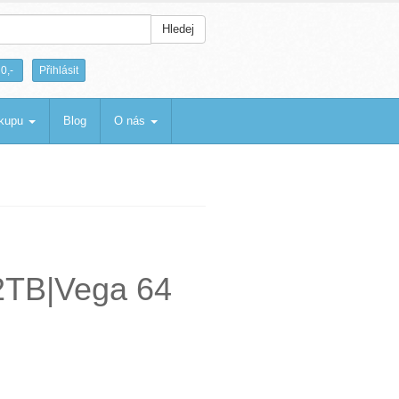
Hledej
|
0,-
Přihlásit
ákupu
Blog
O nás
2TB|Vega 64