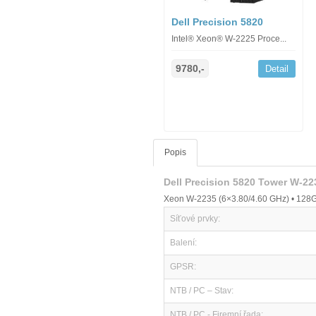
Dell Precision 5820
Intel® Xeon® W-2225 Proce...
9780,-
Detail
Popis
Dell Precision 5820 Tower W-2
Xeon W-2235 (6×3.80/4.60 GHz) • 128G
Síťové prvky:
Balení:
GPSR:
NTB / PC – Stav:
NTB / PC - Firemní řada: