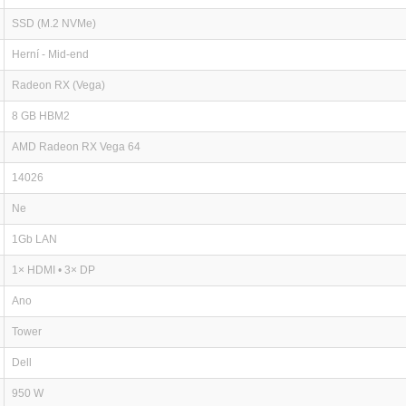
SSD (M.2 NVMe)
Herní - Mid-end
Radeon RX (Vega)
8 GB HBM2
AMD Radeon RX Vega 64
14026
Ne
1Gb LAN
1× HDMI • 3× DP
Ano
Tower
Dell
950 W