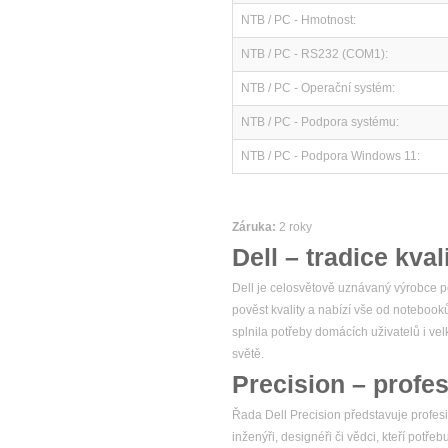
NTB / PC - Hmotnost:
NTB / PC - RS232 (COM1):
NTB / PC - Operační systém:
NTB / PC - Podpora systému:
NTB / PC - Podpora Windows 11:
Záruka:
2 roky
Dell – tradice kval
Dell je celosvětově uznávaný výrobce po
pověst kvality a nabízí vše od notebook
splnila potřeby domácích uživatelů i v
světě.
Precision – profes
Řada Dell Precision představuje profesio
inženýři, designéři či vědci, kteří potř