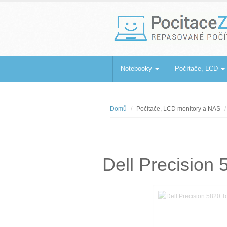
PocitaceZaBa
Repasované počítače a notebooky
Notebooky
Počítače, LCD
Domů
Počítače, LCD monitory a NAS
Dell Precisio