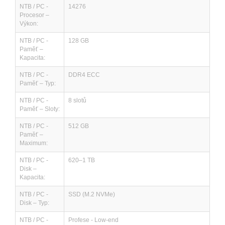
NTB / PC -
14276
Procesor –
Výkon:
NTB / PC -
128 GB
Paměť –
Kapacita:
NTB / PC -
DDR4 ECC
Paměť – Typ:
NTB / PC -
8 slotů
Paměť – Sloty:
NTB / PC -
512 GB
Paměť –
Maximum:
NTB / PC -
620–1 TB
Disk –
Kapacita:
NTB / PC -
SSD (M.2 NVMe)
Disk – Typ:
NTB / PC -
Profese - Low-end