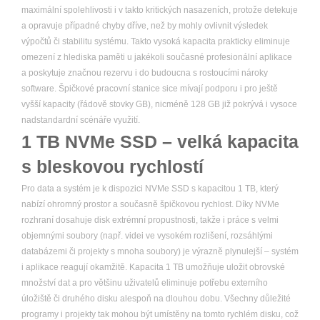
maximální spolehlivosti i v takto kritických nasazeních, protože detekuje
a opravuje případné chyby dříve, než by mohly ovlivnit výsledek
výpočtů či stabilitu systému. Takto vysoká kapacita prakticky eliminuje
omezení z hlediska paměti u jakékoli současné profesionální aplikace
a poskytuje značnou rezervu i do budoucna s rostoucími nároky
software. Špičkové pracovní stanice sice mívají podporu i pro ještě
vyšší kapacity (řádově stovky GB), nicméně 128 GB již pokrývá i vysoce
nadstandardní scénáře využití.
1 TB NVMe SSD – velká kapacita
s bleskovou rychlostí
Pro data a systém je k dispozici NVMe SSD s kapacitou 1 TB, který
nabízí ohromný prostor a současně špičkovou rychlost. Díky NVMe
rozhraní dosahuje disk extrémní propustnosti, takže i práce s velmi
objemnými soubory (např. videi ve vysokém rozlišení, rozsáhlými
databázemi či projekty s mnoha soubory) je výrazně plynulejší – systém
i aplikace reagují okamžitě. Kapacita 1 TB umožňuje uložit obrovské
množství dat a pro většinu uživatelů eliminuje potřebu externího
úložiště či druhého disku alespoň na dlouhou dobu. Všechny důležité
programy i projekty tak mohou být umístěny na tomto rychlém disku, což