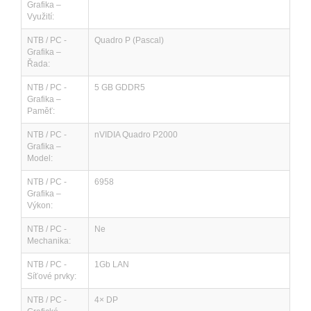
Grafika –
Využití:
NTB / PC -
Quadro P (Pascal)
Grafika –
Řada:
NTB / PC -
5 GB GDDR5
Grafika –
Paměť:
NTB / PC -
nVIDIA Quadro P2000
Grafika –
Model:
NTB / PC -
6958
Grafika –
Výkon:
NTB / PC -
Ne
Mechanika:
NTB / PC -
1Gb LAN
Síťové prvky:
NTB / PC -
4× DP