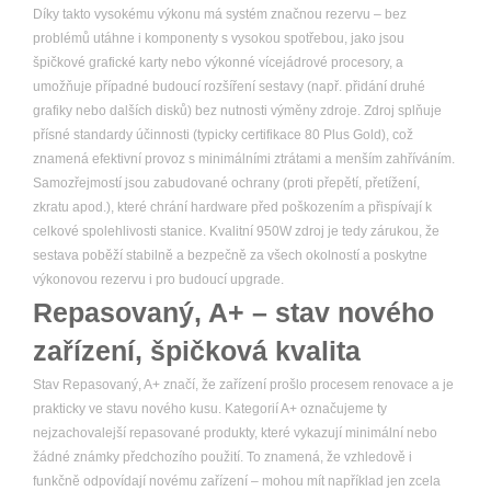
Díky takto vysokému výkonu má systém značnou rezervu – bez
problémů utáhne i komponenty s vysokou spotřebou, jako jsou
špičkové grafické karty nebo výkonné vícejádrové procesory, a
umožňuje případné budoucí rozšíření sestavy (např. přidání druhé
grafiky nebo dalších disků) bez nutnosti výměny zdroje. Zdroj splňuje
přísné standardy účinnosti (typicky certifikace 80 Plus Gold), což
znamená efektivní provoz s minimálními ztrátami a menším zahříváním.
Samozřejmostí jsou zabudované ochrany (proti přepětí, přetížení,
zkratu apod.), které chrání hardware před poškozením a přispívají k
celkové spolehlivosti stanice. Kvalitní 950W zdroj je tedy zárukou, že
sestava poběží stabilně a bezpečně za všech okolností a poskytne
výkonovou rezervu i pro budoucí upgrade.
Repasovaný, A+ – stav nového
zařízení, špičková kvalita
Stav Repasovaný, A+ značí, že zařízení prošlo procesem renovace a je
prakticky ve stavu nového kusu. Kategorií A+ označujeme ty
nejzachovalejší repasované produkty, které vykazují minimální nebo
žádné známky předchozího použití. To znamená, že vzhledově i
funkčně odpovídají novému zařízení – mohou mít například jen zcela