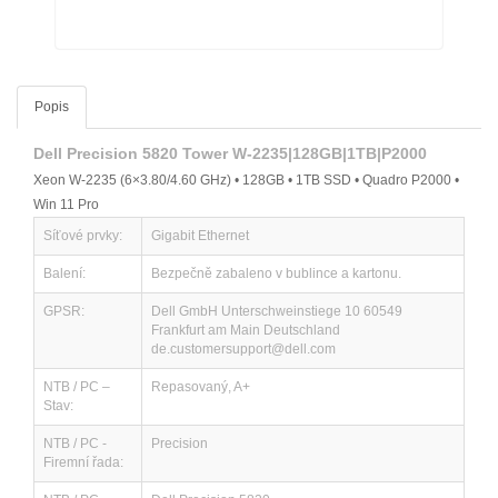
Popis
Dell Precision 5820 Tower W-2235|128GB|1TB|P2000
Xeon W-2235 (6×3.80/4.60 GHz) • 128GB • 1TB SSD • Quadro P2000 •
Win 11 Pro
Síťové prvky:
Gigabit Ethernet
Balení:
Bezpečně zabaleno v bublince a kartonu.
GPSR:
Dell GmbH Unterschweinstiege 10 60549
Frankfurt am Main Deutschland
de.customersupport@dell.com
NTB / PC –
Repasovaný, A+
Stav:
NTB / PC -
Precision
Firemní řada: