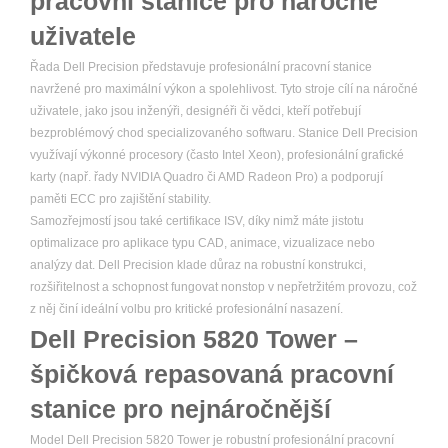
pracovní stanice pro náročné
uživatele
Řada Dell Precision představuje profesionální pracovní stanice
navržené pro maximální výkon a spolehlivost. Tyto stroje cílí na náročné
uživatele, jako jsou inženýři, designéři či vědci, kteří potřebují
bezproblémový chod specializovaného softwaru. Stanice Dell Precision
využívají výkonné procesory (často Intel Xeon), profesionální grafické
karty (např. řady NVIDIA Quadro či AMD Radeon Pro) a podporují
paměti ECC pro zajištění stability.
Samozřejmostí jsou také certifikace ISV, díky nimž máte jistotu
optimalizace pro aplikace typu CAD, animace, vizualizace nebo
analýzy dat. Dell Precision klade důraz na robustní konstrukci,
rozšiřitelnost a schopnost fungovat nonstop v nepřetržitém provozu, což
z něj činí ideální volbu pro kritické profesionální nasazení.
Dell Precision 5820 Tower –
špičková repasovaná pracovní
stanice pro nejnáročnější
Model Dell Precision 5820 Tower je robustní profesionální pracovní