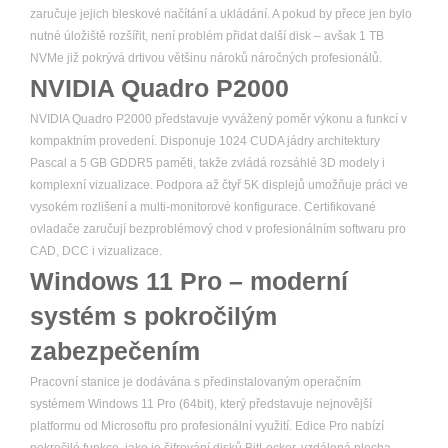
zaručuje jejich bleskové načítání a ukládání. A pokud by přece jen bylo
nutné úložiště rozšířit, není problém přidat další disk – avšak 1 TB
NVMe již pokrývá drtivou většinu nároků náročných profesionálů.
NVIDIA Quadro P2000
NVIDIA Quadro P2000 představuje vyvážený poměr výkonu a funkcí v
kompaktním provedení. Disponuje 1024 CUDA jádry architektury
Pascal a 5 GB GDDR5 paměti, takže zvládá rozsáhlé 3D modely i
komplexní vizualizace. Podpora až čtyř 5K displejů umožňuje práci ve
vysokém rozlišení a multi-monitorové konfigurace. Certifikované
ovladače zaručují bezproblémový chod v profesionálním softwaru pro
CAD, DCC i vizualizace.
Windows 11 Pro – moderní
systém s pokročilým
zabezpečením
Pracovní stanice je dodávána s předinstalovaným operačním
systémem Windows 11 Pro (64bit), který představuje nejnovější
platformu od Microsoftu pro profesionální využití. Edice Pro nabízí