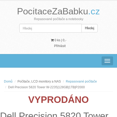
PocitaceZaBabku
.cz
Repasované počítače a notebooky
Hledej
0 ks |
0,-
Přihlásit
Navig
Domů
Počítače, LCD monitory a NAS
Repasované počítače
Dell Precision 5820 Tower W-2235|128GB|1TB|P2000
VYPRODÁNO
Dell Precision 5820 Tower