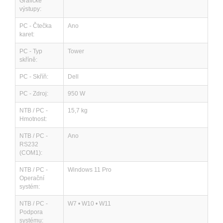
Grafické
výstupy:
PC - Čtečka
Ano
karet:
PC - Typ
Tower
skříně:
PC - Skříň:
Dell
PC - Zdroj:
950 W
NTB / PC -
15,7 kg
Hmotnost:
NTB / PC -
Ano
RS232
(COM1):
NTB / PC -
Windows 11 Pro
Operační
systém:
NTB / PC -
W7 • W10 • W11
Podpora
systému: