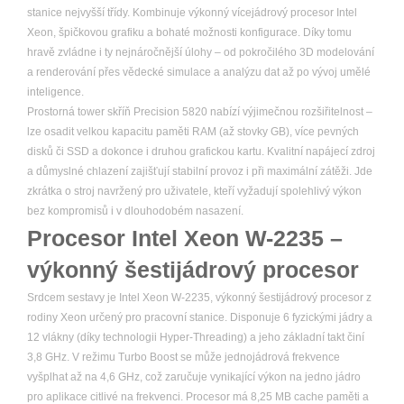
stanice nejvyšší třídy. Kombinuje výkonný vícejádrový procesor Intel
Xeon, špičkovou grafiku a bohaté možnosti konfigurace. Díky tomu
hravě zvládne i ty nejnáročnější úlohy – od pokročilého 3D modelování
a renderování přes vědecké simulace a analýzu dat až po vývoj umělé
inteligence.
Prostorná tower skříň Precision 5820 nabízí výjimečnou rozšiřitelnost –
lze osadit velkou kapacitu paměti RAM (až stovky GB), více pevných
disků či SSD a dokonce i druhou grafickou kartu. Kvalitní napájecí zdroj
a důmyslné chlazení zajišťují stabilní provoz i při maximální zátěži. Jde
zkrátka o stroj navržený pro uživatele, kteří vyžadují spolehlivý výkon
bez kompromisů i v dlouhodobém nasazení.
Procesor Intel Xeon W-2235 –
výkonný šestijádrový procesor
Srdcem sestavy je Intel Xeon W-2235, výkonný šestijádrový procesor z
rodiny Xeon určený pro pracovní stanice. Disponuje 6 fyzickými jádry a
12 vlákny (díky technologii Hyper-Threading) a jeho základní takt činí
3,8 GHz. V režimu Turbo Boost se může jednojádrová frekvence
vyšplhat až na 4,6 GHz, což zaručuje vynikající výkon na jedno jádro
pro aplikace citlivé na frekvenci. Procesor má 8,25 MB cache paměti a