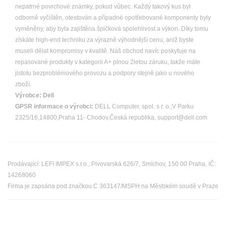
nepatrné povrchové známky, pokud vůbec. Každý takový kus byl
odborně vyčištěn, otestován a případné opotřebované komponenty byly
vyměněny, aby byla zajištěna špičková spolehlivost a výkon. Díky tomu
získáte high-end techniku za výrazně výhodnější cenu, aniž byste
museli dělat kompromisy v kvalitě. Náš obchod navíc poskytuje na
repasované produkty v kategorii A+ plnou 2letou záruku, takže máte
jistotu bezproblémového provozu a podpory stejně jako u nového
zboží.
Výrobce:
Dell
GPSR informace o výrobci:
DELL Computer, spol. s r. o.;V Parku
2325/16,14800,Praha 11- Chodov,Česká republika, support@dell.com
Prodávající: LEFI IMPEX s.r.o., Pivovarská 626/7, Smíchov, 150 00 Praha, IČ:
14268060
Firma je zapsána pod značkou C 363147/MSPH na Městském soudě v Praze