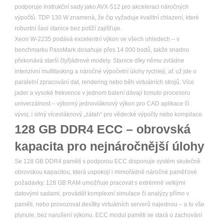
podporuje instrukční sady jako AVX-512 pro akceleraci náročných
výpočtů. TDP 130 W znamená, že čip vyžaduje kvalitní chlazení, které
robustní šasi stanice bez potíží zajišťuje.
Xeon W-2235 podává excelentní výkon ve všech ohledech – v
benchmarku PassMark dosahuje přes 14 000 bodů, takže snadno
překonává starší čtyřjádrové modely. Stanice díky němu zvládne
intenzivní multitasking a náročné výpočetní úlohy rychleji, ať už jde o
paralelní zpracování dat, rendering nebo běh virtuálních strojů. Více
jader a vysoké frekvence v jednom balení dávají tomuto procesoru
univerzálnost – výborný jednovláknový výkon pro CAD aplikace či
vývoj, i silný vícevláknový „zátah“ pro vědecké výpočty nebo kompilace.
128 GB DDR4 ECC – obrovská
kapacita pro nejnáročnější úlohy
Se 128 GB DDR4 paměti s podporou ECC disponuje systém skutečně
obrovskou kapacitou, která uspokojí i mimořádně náročné paměťové
požadavky. 128 GB RAM umožňuje pracovat s extrémně velkými
datovými sadami, provádět komplexní simulace či analýzy přímo v
paměti, nebo provozovat desítky virtuálních serverů najednou – a to vše
plynule, bez narušení výkonu. ECC modul paměti se stará o zachování