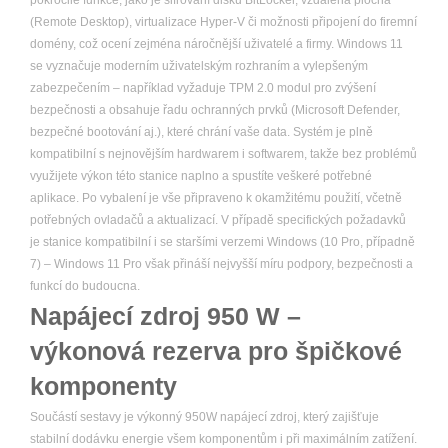
pokročilé funkce, jako je šifrování disků BitLocker, vzdálená plocha
(Remote Desktop), virtualizace Hyper-V či možnosti připojení do firemní
domény, což ocení zejména náročnější uživatelé a firmy. Windows 11
se vyznačuje moderním uživatelským rozhraním a vylepšeným
zabezpečením – například vyžaduje TPM 2.0 modul pro zvýšení
bezpečnosti a obsahuje řadu ochranných prvků (Microsoft Defender,
bezpečné bootování aj.), které chrání vaše data. Systém je plně
kompatibilní s nejnovějším hardwarem i softwarem, takže bez problémů
využijete výkon této stanice naplno a spustíte veškeré potřebné
aplikace. Po vybalení je vše připraveno k okamžitému použití, včetně
potřebných ovladačů a aktualizací. V případě specifických požadavků
je stanice kompatibilní i se staršími verzemi Windows (10 Pro, případně
7) – Windows 11 Pro však přináší nejvyšší míru podpory, bezpečnosti a
funkcí do budoucna.
Napájecí zdroj 950 W –
výkonová rezerva pro špičkové
komponenty
Součástí sestavy je výkonný 950W napájecí zdroj, který zajišťuje
stabilní dodávku energie všem komponentům i při maximálním zatížení.