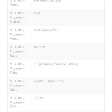
NTB / PC –
Dell Precision 5820
Model:
NTB / PC -
Intel
Procesor –
Značka:
NTB / PC -
Intel Xeon W-2235
Procesor –
Model:
NTB / PC -
Xeon W
Procesor –
Řada:
NTB / PC -
10. generace (Cascade Lake-W)
Procesor –
Třída:
NTB / PC -
4 jádra → Quad-Core
Procesor –
Jádra:
NTB / PC -
130 W
Procesor –
TDP: