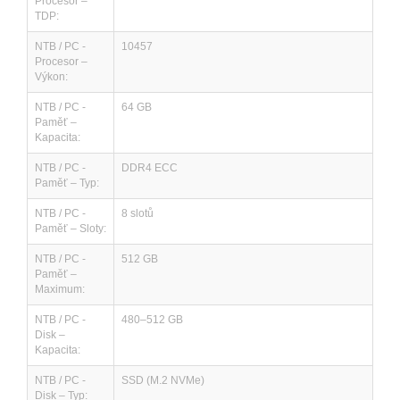
Procesor –
TDP:
NTB / PC -
10457
Procesor –
Výkon:
NTB / PC -
64 GB
Paměť –
Kapacita:
NTB / PC -
DDR4 ECC
Paměť – Typ:
NTB / PC -
8 slotů
Paměť – Sloty:
NTB / PC -
512 GB
Paměť –
Maximum:
NTB / PC -
480–512 GB
Disk –
Kapacita:
NTB / PC -
SSD (M.2 NVMe)
Disk – Typ: