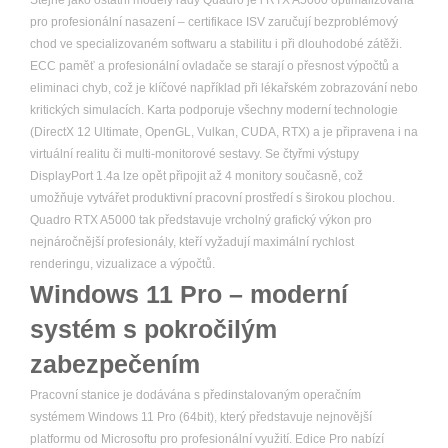
Stejně jako ostatní modely řady Quadro je i RTX A5000 optimalizována
pro profesionální nasazení – certifikace ISV zaručují bezproblémový
chod ve specializovaném softwaru a stabilitu i při dlouhodobé zátěži.
ECC paměť a profesionální ovladače se starají o přesnost výpočtů a
eliminaci chyb, což je klíčové například při lékařském zobrazování nebo
kritických simulacích. Karta podporuje všechny moderní technologie
(DirectX 12 Ultimate, OpenGL, Vulkan, CUDA, RTX) a je připravena i na
virtuální realitu či multi-monitorové sestavy. Se čtyřmi výstupy
DisplayPort 1.4a lze opět připojit až 4 monitory současně, což
umožňuje vytvářet produktivní pracovní prostředí s širokou plochou.
Quadro RTX A5000 tak představuje vrcholný grafický výkon pro
nejnáročnější profesionály, kteří vyžadují maximální rychlost
renderingu, vizualizace a výpočtů.
Windows 11 Pro – moderní
systém s pokročilým
zabezpečením
Pracovní stanice je dodávána s předinstalovaným operačním
systémem Windows 11 Pro (64bit), který představuje nejnovější
platformu od Microsoftu pro profesionální využití. Edice Pro nabízí