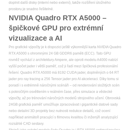
doplnit další disky (interní nebo externí), takže rozšíření úložného
prostoru je snadno řešitelné.
NVIDIA Quadro RTX A5000 –
špičkové GPU pro extrémní
vizualizace a AI
Pro grafické výpočty je k dispozici ještě výkonnější karta NVIDIA Quadro
RTX A5000 s ohromnými 24 GB GDDR6 paměti (ECC). Tato GPU
rovněž vychází z architektury Ampere, ale oproti modelu A4000 nabízí
vyšší počet jader i větší paměť, což ji řadí mezi špičková profesionální
řešení. Quadro RTX A5000 má 8192 CUDA jader, doplněných o 64 RT
jader pro ray tracing a 256 Tensor jader pro AI akceleraci. Díky tomu si
poradí i s extrémně náročnými scénáři – od renderování složitých scén
s pokročilým osvětlením v reálném čase, přes simulace a vědecké
výpočty, až po trénování náročných modelů strojového učení. Obrovská
24GB grafická paměť umožňuje zpracovávat i gigantické datové sady
nebo detailní 3D projekty bez nutnosti redukce detailů, což ocení
například animátoři pracující s filmovou kvalitou či inženýři analyzující
rozsáhlé CAD sestavy.