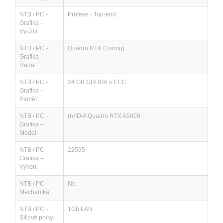
NTB / PC -
Profese - Top-end
Grafika –
Využití:
NTB / PC -
Quadro RTX (Turing)
Grafika –
Řada:
NTB / PC -
24 GB GDDR6 s ECC
Grafika –
Paměť:
NTB / PC -
nVIDIA Quadro RTX A5000
Grafika –
Model:
NTB / PC -
22595
Grafika –
Výkon:
NTB / PC -
Ne
Mechanika:
NTB / PC -
1Gb LAN
Síťové prvky: