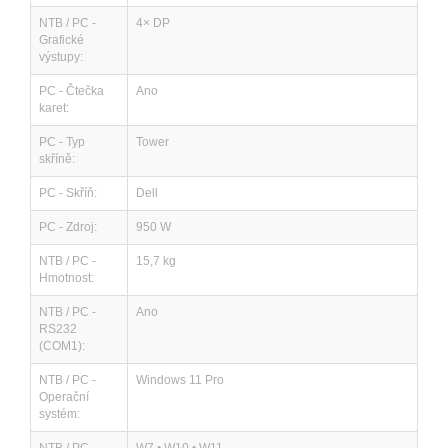
NTB / PC -
4× DP
Grafické
výstupy:
PC - Čtečka
Ano
karet:
PC - Typ
Tower
skříně:
PC - Skříň:
Dell
PC - Zdroj:
950 W
NTB / PC -
15,7 kg
Hmotnost:
NTB / PC -
Ano
RS232
(COM1):
NTB / PC -
Windows 11 Pro
Operační
systém: