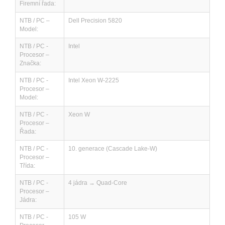
Firemní řada:
NTB / PC –
Dell Precision 5820
Model:
NTB / PC -
Intel
Procesor –
Značka:
NTB / PC -
Intel Xeon W-2225
Procesor –
Model:
NTB / PC -
Xeon W
Procesor –
Řada:
NTB / PC -
10. generace (Cascade Lake-W)
Procesor –
Třída:
NTB / PC -
4 jádra → Quad-Core
Procesor –
Jádra:
NTB / PC -
105 W