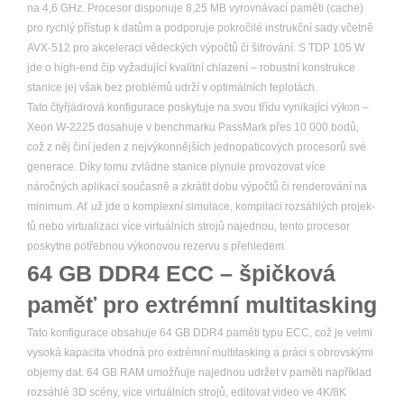
na 4,6 GHz. Procesor disponuje 8,25 MB vyrovnávací paměti (cache)
pro rychlý přístup k datům a podporuje pokročilé instrukční sady včetně
AVX-512 pro akceleraci vědeckých výpočtů či šifrování. S TDP 105 W
jde o high-end čip vyžadující kvalitní chlazení – robustní konstrukce
stanice jej však bez problémů udrží v optimálních teplotách.
Tato čtyřjádrová konfigurace poskytuje na svou třídu vynikající výkon –
Xeon W-2225 dosahuje v benchmarku PassMark přes 10 000 bodů,
což z něj činí jeden z nejvýkonnějších jednopaticových procesorů své
generace. Díky tomu zvládne stanice plynule provozovat více
náročných aplikací současně a zkrátit dobu výpočtů či renderování na
minimum. Ať už jde o komplexní simulace, kompilaci rozsáhlých projek­
tů nebo virtualizaci více virtuálních strojů najednou, tento procesor
poskytne potřebnou výkonovou rezervu s přehledem.
64 GB DDR4 ECC – špičková
paměť pro extrémní multitasking
Tato konfigurace obsahuje 64 GB DDR4 paměti typu ECC, což je velmi
vysoká kapacita vhodná pro extrémní multitasking a práci s obrovskými
objemy dat. 64 GB RAM umožňuje najednou udržet v paměti například
rozsáhlé 3D scény, více virtuálních strojů, editovat video ve 4K/8K