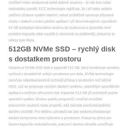
rozlišení nebo analyzovat velké datové soubory – to vše bez rizika
nedostatku paměti. ECC technologie zajišťuje, že i při takto velkém
zatížení zůstane systém stabilní, neboť průběžně opravuje případné
chyby v datech a brání pádům aplikací i při dlouhotrvajících výpočtech.
64 GB poskytuje obrovskou rezervu do budoucna a zpravidla není
problém kapacitu dále navýšit (v závislosti na platformě), pokud by to
někdy bylo třeba.
512GB NVMe SSD – rychlý disk
s dostatkem prostoru
Osazen je NVMe SSD disk o kapacitě 512 GB, který kombinuje vysokou
rychlost s dostatečně velkým prostorem pro data. NVMe technologie
zaručuje několikanásobně rychlejší přístup k souborům než běžné
HDD, což se projevuje rychlým startem systému, okamžitým spouštěním
aplikací a svižným přesunem dat. Kapacita 512 GB již pohodlně pojme
operační systém, širokou paletu programů i značné množství
pracovních souborů nebo projektů, než začnete pociťovat potřebu
dalšího úložiště. Pro většinu uživatelů tak tato velikost představuje
ideální kompromis mezi výkonem a prostorem. Pokud by přece jen
časem kapacita nedostačovala, pracovní stanice obvykle umožňuje