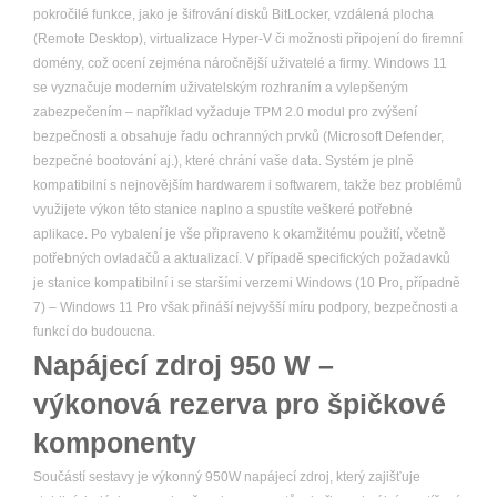
pokročilé funkce, jako je šifrování disků BitLocker, vzdálená plocha
(Remote Desktop), virtualizace Hyper-V či možnosti připojení do firemní
domény, což ocení zejména náročnější uživatelé a firmy. Windows 11
se vyznačuje moderním uživatelským rozhraním a vylepšeným
zabezpečením – například vyžaduje TPM 2.0 modul pro zvýšení
bezpečnosti a obsahuje řadu ochranných prvků (Microsoft Defender,
bezpečné bootování aj.), které chrání vaše data. Systém je plně
kompatibilní s nejnovějším hardwarem i softwarem, takže bez problémů
využijete výkon této stanice naplno a spustíte veškeré potřebné
aplikace. Po vybalení je vše připraveno k okamžitému použití, včetně
potřebných ovladačů a aktualizací. V případě specifických požadavků
je stanice kompatibilní i se staršími verzemi Windows (10 Pro, případně
7) – Windows 11 Pro však přináší nejvyšší míru podpory, bezpečnosti a
funkcí do budoucna.
Napájecí zdroj 950 W –
výkonová rezerva pro špičkové
komponenty
Součástí sestavy je výkonný 950W napájecí zdroj, který zajišťuje