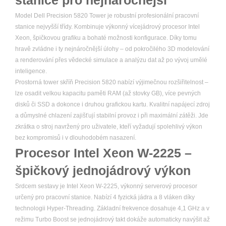
stanice pro nejnáročnější
Model Dell Precision 5820 Tower je robustní profesionální pracovní
stanice nejvyšší třídy. Kombinuje výkonný vícejádrový procesor Intel
Xeon, špičkovou grafiku a bohaté možnosti konfigurace. Díky tomu
hravě zvládne i ty nejnáročnější úlohy – od pokročilého 3D modelování
a renderování přes vědecké simulace a analýzu dat až po vývoj umělé
inteligence.
Prostorná tower skříň Precision 5820 nabízí výjimečnou rozšiřitelnost –
lze osadit velkou kapacitu paměti RAM (až stovky GB), více pevných
disků či SSD a dokonce i druhou grafickou kartu. Kvalitní napájecí zdroj
a důmyslné chlazení zajišťují stabilní provoz i při maximální zátěži. Jde
zkrátka o stroj navržený pro uživatele, kteří vyžadují spolehlivý výkon
bez kompromisů i v dlouhodobém nasazení.
Procesor Intel Xeon W-2225 –
špičkový jednojádrový výkon
Srdcem sestavy je Intel Xeon W-2225, výkonný serverový procesor
určený pro pracovní stanice. Nabízí 4 fyzická jádra a 8 vláken díky
technologii Hyper-Threading. Základní frekvence dosahuje 4,1 GHz a v
režimu Turbo Boost se jednojádrový takt dokáže automaticky navýšit až