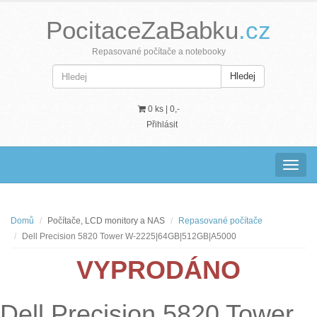
PocitaceZaBabku
.cz
Repasované počítače a notebooky
Hledej
0 ks |
0,-
Přihlásit
Navig
Domů
Počítače, LCD monitory a NAS
Repasované počítače
Dell Precision 5820 Tower W-2225|64GB|512GB|A5000
VYPRODÁNO
Dell Precision 5820 Tower