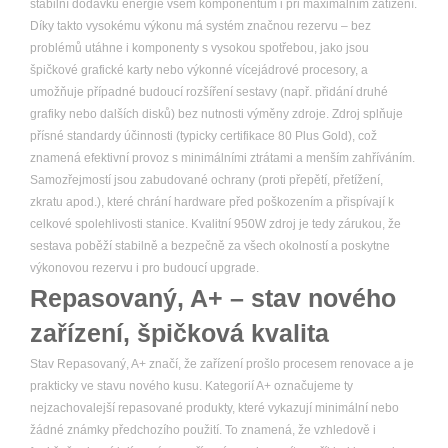
stabilní dodávku energie všem komponentům i při maximálním zatížení.
Díky takto vysokému výkonu má systém značnou rezervu – bez
problémů utáhne i komponenty s vysokou spotřebou, jako jsou
špičkové grafické karty nebo výkonné vícejádrové procesory, a
umožňuje případné budoucí rozšíření sestavy (např. přidání druhé
grafiky nebo dalších disků) bez nutnosti výměny zdroje. Zdroj splňuje
přísné standardy účinnosti (typicky certifikace 80 Plus Gold), což
znamená efektivní provoz s minimálními ztrátami a menším zahříváním.
Samozřejmostí jsou zabudované ochrany (proti přepětí, přetížení,
zkratu apod.), které chrání hardware před poškozením a přispívají k
celkové spolehlivosti stanice. Kvalitní 950W zdroj je tedy zárukou, že
sestava poběží stabilně a bezpečně za všech okolností a poskytne
výkonovou rezervu i pro budoucí upgrade.
Repasovaný, A+ – stav nového
zařízení, špičková kvalita
Stav Repasovaný, A+ značí, že zařízení prošlo procesem renovace a je
prakticky ve stavu nového kusu. Kategorií A+ označujeme ty
nejzachovalejší repasované produkty, které vykazují minimální nebo
žádné známky předchozího použití. To znamená, že vzhledově i