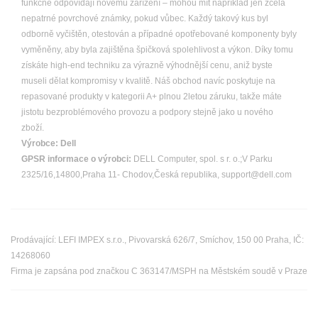
funkčně odpovídají novému zařízení – mohou mít například jen zcela
nepatrné povrchové známky, pokud vůbec. Každý takový kus byl
odborně vyčištěn, otestován a případné opotřebované komponenty byly
vyměněny, aby byla zajištěna špičková spolehlivost a výkon. Díky tomu
získáte high-end techniku za výrazně výhodnější cenu, aniž byste
museli dělat kompromisy v kvalitě. Náš obchod navíc poskytuje na
repasované produkty v kategorii A+ plnou 2letou záruku, takže máte
jistotu bezproblémového provozu a podpory stejně jako u nového
zboží.
Výrobce:
Dell
GPSR informace o výrobci:
DELL Computer, spol. s r. o.;V Parku
2325/16,14800,Praha 11- Chodov,Česká republika, support@dell.com
Prodávající: LEFI IMPEX s.r.o., Pivovarská 626/7, Smíchov, 150 00 Praha, IČ:
14268060
Firma je zapsána pod značkou C 363147/MSPH na Městském soudě v Praze