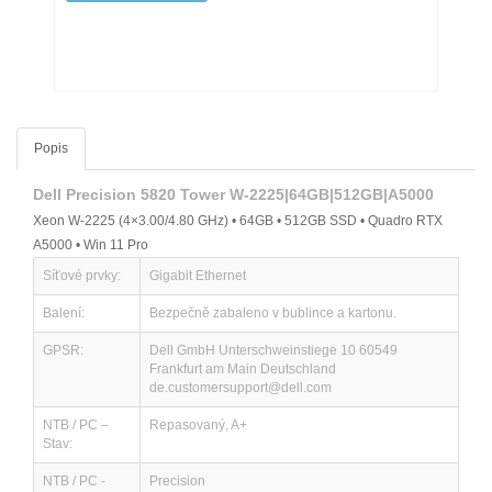
Popis
Dell Precision 5820 Tower W-2225|64GB|512GB|A5000
Xeon W-2225 (4×3.00/4.80 GHz) • 64GB • 512GB SSD • Quadro RTX
A5000 • Win 11 Pro
Síťové prvky:
Gigabit Ethernet
Balení:
Bezpečně zabaleno v bublince a kartonu.
GPSR:
Dell GmbH Unterschweinstiege 10 60549
Frankfurt am Main Deutschland
de.customersupport@dell.com
NTB / PC –
Repasovaný, A+
Stav:
NTB / PC -
Precision