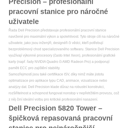
Precision – profesionální
pracovní stanice pro náročné
uživatele
Řada Dell Precision představuje profesionální pracovní stanice
navržené pro maximální výkon a spolehlivost. Tyto stroje cílí na náročné
uživatele, jako jsou inženýři, designéři či vědci, kteří potřebují
bezproblémový chod specializovaného softwaru. Stanice Dell Precision
využívají výkonné procesory (často Intel Xeon), profesionální grafické
karty (např. řady NVIDIA Quadro či AMD Radeon Pro) a podporují
paměti ECC pro zajištění stability.
Samozřejmostí jsou také certifikace ISV, díky nimž máte jistotu
optimalizace pro aplikace typu CAD, animace, vizualizace nebo
analýzy dat. Dell Precision klade důraz na robustní konstrukci,
rozšiřitelnost a schopnost fungovat nonstop v nepřetržitém provozu, což
z něj činí ideální volbu pro kritické profesionální nasazení.
Dell Precision 5820 Tower –
špičková repasovaná pracovní