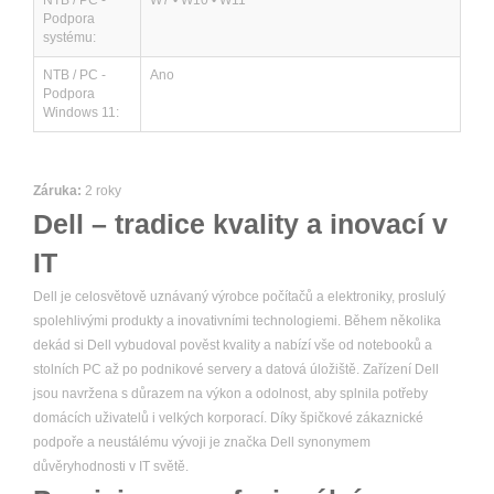
NTB / PC -
W7 • W10 • W11
Podpora
systému:
NTB / PC -
Ano
Podpora
Windows 11:
Záruka:
2 roky
Dell – tradice kvality a inovací v
IT
Dell je celosvětově uznávaný výrobce počítačů a elektroniky, proslulý
spolehlivými produkty a inovativními technologiemi. Během několika
dekád si Dell vybudoval pověst kvality a nabízí vše od notebooků a
stolních PC až po podnikové servery a datová úložiště. Zařízení Dell
jsou navržena s důrazem na výkon a odolnost, aby splnila potřeby
domácích uživatelů i velkých korporací. Díky špičkové zákaznické
podpoře a neustálému vývoji je značka Dell synonymem
důvěryhodnosti v IT světě.