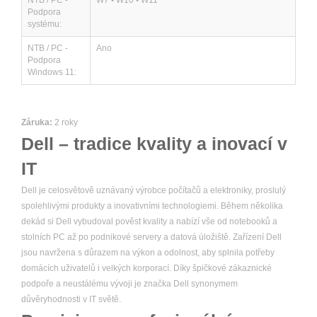
NTB / PC -
W7 • W10 • W11
Podpora
systému:
NTB / PC -
Ano
Podpora
Windows 11:
Záruka:
2 roky
Dell – tradice kvality a inovací v
IT
Dell je celosvětově uznávaný výrobce počítačů a elektroniky, proslulý
spolehlivými produkty a inovativními technologiemi. Během několika
dekád si Dell vybudoval pověst kvality a nabízí vše od notebooků a
stolních PC až po podnikové servery a datová úložiště. Zařízení Dell
jsou navržena s důrazem na výkon a odolnost, aby splnila potřeby
domácích uživatelů i velkých korporací. Díky špičkové zákaznické
podpoře a neustálému vývoji je značka Dell synonymem
důvěryhodnosti v IT světě.