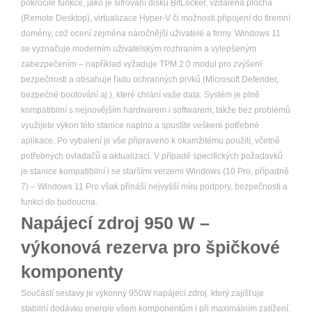
pokročilé funkce, jako je šifrování disků BitLocker, vzdálená plocha
(Remote Desktop), virtualizace Hyper-V či možnosti připojení do firemní
domény, což ocení zejména náročnější uživatelé a firmy. Windows 11
se vyznačuje moderním uživatelským rozhraním a vylepšeným
zabezpečením – například vyžaduje TPM 2.0 modul pro zvýšení
bezpečnosti a obsahuje řadu ochranných prvků (Microsoft Defender,
bezpečné bootování aj.), které chrání vaše data. Systém je plně
kompatibilní s nejnovějším hardwarem i softwarem, takže bez problémů
využijete výkon této stanice naplno a spustíte veškeré potřebné
aplikace. Po vybalení je vše připraveno k okamžitému použití, včetně
potřebných ovladačů a aktualizací. V případě specifických požadavků
je stanice kompatibilní i se staršími verzemi Windows (10 Pro, případně
7) – Windows 11 Pro však přináší nejvyšší míru podpory, bezpečnosti a
funkcí do budoucna.
Napájecí zdroj 950 W –
výkonová rezerva pro špičkové
komponenty
Součástí sestavy je výkonný 950W napájecí zdroj, který zajišťuje
stabilní dodávku energie všem komponentům i při maximálním zatížení.