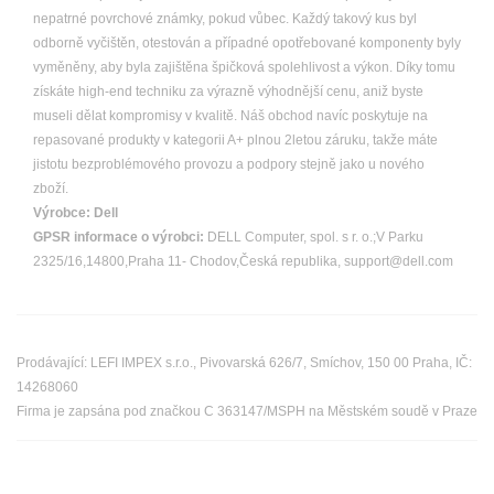
nepatrné povrchové známky, pokud vůbec. Každý takový kus byl
odborně vyčištěn, otestován a případné opotřebované komponenty byly
vyměněny, aby byla zajištěna špičková spolehlivost a výkon. Díky tomu
získáte high-end techniku za výrazně výhodnější cenu, aniž byste
museli dělat kompromisy v kvalitě. Náš obchod navíc poskytuje na
repasované produkty v kategorii A+ plnou 2letou záruku, takže máte
jistotu bezproblémového provozu a podpory stejně jako u nového
zboží.
Výrobce:
Dell
GPSR informace o výrobci:
DELL Computer, spol. s r. o.;V Parku
2325/16,14800,Praha 11- Chodov,Česká republika, support@dell.com
Prodávající: LEFI IMPEX s.r.o., Pivovarská 626/7, Smíchov, 150 00 Praha, IČ:
14268060
Firma je zapsána pod značkou C 363147/MSPH na Městském soudě v Praze