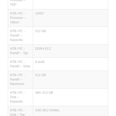
Procesor –
TDP:
NTB / PC -
10457
Procesor –
Výkon:
NTB / PC -
512 GB
Paměť –
Kapacita:
NTB / PC -
DDR4 ECC
Paměť – Typ:
NTB / PC -
8 slotů
Paměť – Sloty:
NTB / PC -
512 GB
Paměť –
Maximum:
NTB / PC -
480–512 GB
Disk –
Kapacita:
NTB / PC -
SSD (M.2 NVMe)
Disk – Typ: