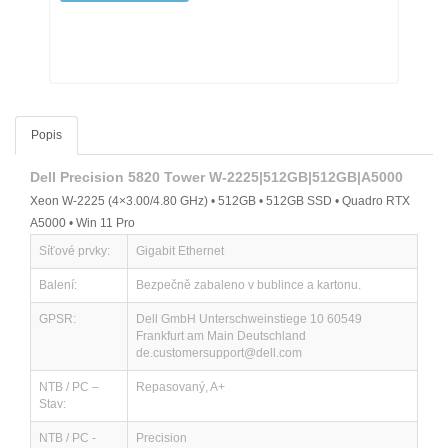
Popis
Dell Precision 5820 Tower W-2225|512GB|512GB|A5000
Xeon W-2225 (4×3.00/4.80 GHz) • 512GB • 512GB SSD • Quadro RTX
A5000 • Win 11 Pro
Síťové prvky:
Gigabit Ethernet
Balení:
Bezpečně zabaleno v bublince a kartonu.
GPSR:
Dell GmbH Unterschweinstiege 10 60549
Frankfurt am Main Deutschland
de.customersupport@dell.com
NTB / PC –
Repasovaný, A+
Stav:
NTB / PC -
Precision