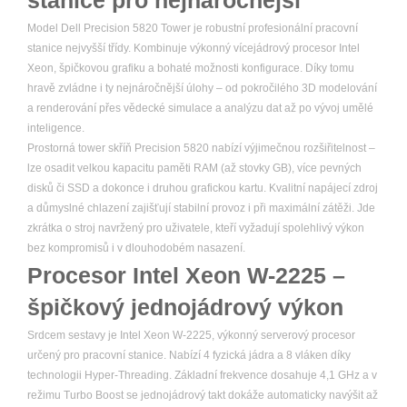
stanice pro nejnáročnější
Model Dell Precision 5820 Tower je robustní profesionální pracovní
stanice nejvyšší třídy. Kombinuje výkonný vícejádrový procesor Intel
Xeon, špičkovou grafiku a bohaté možnosti konfigurace. Díky tomu
hravě zvládne i ty nejnáročnější úlohy – od pokročilého 3D modelování
a renderování přes vědecké simulace a analýzu dat až po vývoj umělé
inteligence.
Prostorná tower skříň Precision 5820 nabízí výjimečnou rozšiřitelnost –
lze osadit velkou kapacitu paměti RAM (až stovky GB), více pevných
disků či SSD a dokonce i druhou grafickou kartu. Kvalitní napájecí zdroj
a důmyslné chlazení zajišťují stabilní provoz i při maximální zátěži. Jde
zkrátka o stroj navržený pro uživatele, kteří vyžadují spolehlivý výkon
bez kompromisů i v dlouhodobém nasazení.
Procesor Intel Xeon W-2225 –
špičkový jednojádrový výkon
Srdcem sestavy je Intel Xeon W-2225, výkonný serverový procesor
určený pro pracovní stanice. Nabízí 4 fyzická jádra a 8 vláken díky
technologii Hyper-Threading. Základní frekvence dosahuje 4,1 GHz a v
režimu Turbo Boost se jednojádrový takt dokáže automaticky navýšit až