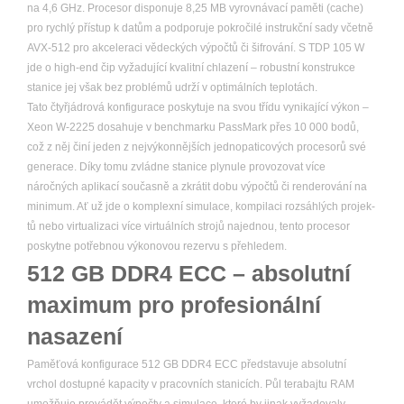
na 4,6 GHz. Procesor disponuje 8,25 MB vyrovnávací paměti (cache)
pro rychlý přístup k datům a podporuje pokročilé instrukční sady včetně
AVX-512 pro akceleraci vědeckých výpočtů či šifrování. S TDP 105 W
jde o high-end čip vyžadující kvalitní chlazení – robustní konstrukce
stanice jej však bez problémů udrží v optimálních teplotách.
Tato čtyřjádrová konfigurace poskytuje na svou třídu vynikající výkon –
Xeon W-2225 dosahuje v benchmarku PassMark přes 10 000 bodů,
což z něj činí jeden z nejvýkonnějších jednopaticových procesorů své
generace. Díky tomu zvládne stanice plynule provozovat více
náročných aplikací současně a zkrátit dobu výpočtů či renderování na
minimum. Ať už jde o komplexní simulace, kompilaci rozsáhlých projek­
tů nebo virtualizaci více virtuálních strojů najednou, tento procesor
poskytne potřebnou výkonovou rezervu s přehledem.
512 GB DDR4 ECC – absolutní
maximum pro profesionální
nasazení
Paměťová konfigurace 512 GB DDR4 ECC představuje absolutní
vrchol dostupné kapacity v pracovních stanicích. Půl terabajtu RAM