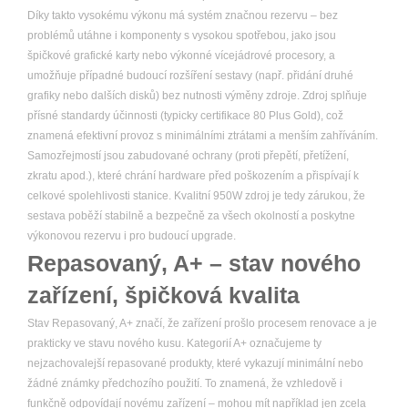
Díky takto vysokému výkonu má systém značnou rezervu – bez
problémů utáhne i komponenty s vysokou spotřebou, jako jsou
špičkové grafické karty nebo výkonné vícejádrové procesory, a
umožňuje případné budoucí rozšíření sestavy (např. přidání druhé
grafiky nebo dalších disků) bez nutnosti výměny zdroje. Zdroj splňuje
přísné standardy účinnosti (typicky certifikace 80 Plus Gold), což
znamená efektivní provoz s minimálními ztrátami a menším zahříváním.
Samozřejmostí jsou zabudované ochrany (proti přepětí, přetížení,
zkratu apod.), které chrání hardware před poškozením a přispívají k
celkové spolehlivosti stanice. Kvalitní 950W zdroj je tedy zárukou, že
sestava poběží stabilně a bezpečně za všech okolností a poskytne
výkonovou rezervu i pro budoucí upgrade.
Repasovaný, A+ – stav nového
zařízení, špičková kvalita
Stav Repasovaný, A+ značí, že zařízení prošlo procesem renovace a je
prakticky ve stavu nového kusu. Kategorií A+ označujeme ty
nejzachovalejší repasované produkty, které vykazují minimální nebo
žádné známky předchozího použití. To znamená, že vzhledově i
funkčně odpovídají novému zařízení – mohou mít například jen zcela