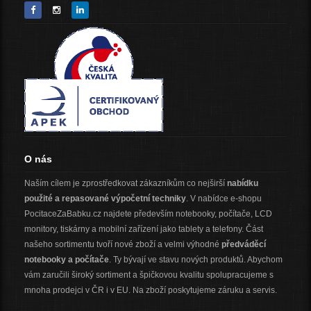
O nás
Naším cílem je zprostředkovat zákazníkům co nejširší
nabídku
použité a repasované výpočetní techniky
. V nabídce e-shopu
PocitaceZaBabku.cz najdete především notebooky, počítače, LCD
monitory, tiskárny a mobilní zařízení jako tablety a telefony. Část
našeho sortimentu tvoří nové zboží a velmi výhodné
předváděcí
notebooky a počítače
. Ty bývají ve stavu nových produktů. Abychom
vám zaručili široký sortiment a špičkovou kvalitu spolupracujeme s
mnoha prodejci v ČR i v EU. Na zboží poskytujeme záruku a servis.