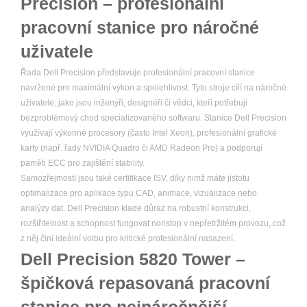
Precision – profesionální
pracovní stanice pro náročné
uživatele
Řada Dell Precision představuje profesionální pracovní stanice
navržené pro maximální výkon a spolehlivost. Tyto stroje cílí na náročné
uživatele, jako jsou inženýři, designéři či vědci, kteří potřebují
bezproblémový chod specializovaného softwaru. Stanice Dell Precision
využívají výkonné procesory (často Intel Xeon), profesionální grafické
karty (např. řady NVIDIA Quadro či AMD Radeon Pro) a podporují
paměti ECC pro zajištění stability.
Samozřejmostí jsou také certifikace ISV, díky nimž máte jistotu
optimalizace pro aplikace typu CAD, animace, vizualizace nebo
analýzy dat. Dell Precision klade důraz na robustní konstrukci,
rozšiřitelnost a schopnost fungovat nonstop v nepřetržitém provozu, což
z něj činí ideální volbu pro kritické profesionální nasazení.
Dell Precision 5820 Tower –
špičková repasovaná pracovní