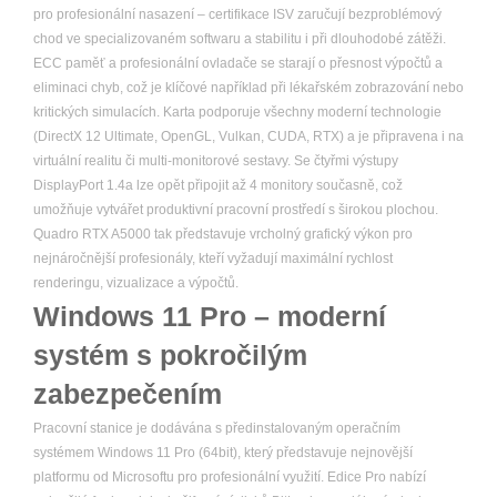
pro profesionální nasazení – certifikace ISV zaručují bezproblémový
chod ve specializovaném softwaru a stabilitu i při dlouhodobé zátěži.
ECC paměť a profesionální ovladače se starají o přesnost výpočtů a
eliminaci chyb, což je klíčové například při lékařském zobrazování nebo
kritických simulacích. Karta podporuje všechny moderní technologie
(DirectX 12 Ultimate, OpenGL, Vulkan, CUDA, RTX) a je připravena i na
virtuální realitu či multi-monitorové sestavy. Se čtyřmi výstupy
DisplayPort 1.4a lze opět připojit až 4 monitory současně, což
umožňuje vytvářet produktivní pracovní prostředí s širokou plochou.
Quadro RTX A5000 tak představuje vrcholný grafický výkon pro
nejnáročnější profesionály, kteří vyžadují maximální rychlost
renderingu, vizualizace a výpočtů.
Windows 11 Pro – moderní
systém s pokročilým
zabezpečením
Pracovní stanice je dodávána s předinstalovaným operačním
systémem Windows 11 Pro (64bit), který představuje nejnovější
platformu od Microsoftu pro profesionální využití. Edice Pro nabízí