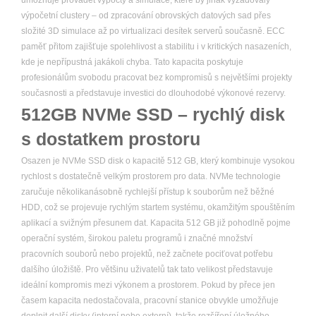
umožňuje provádět výpočty a simulace, které by jinak vyžadovaly
výpočetní clustery – od zpracování obrovských datových sad přes
složité 3D simulace až po virtualizaci desítek serverů současně. ECC
paměť přitom zajišťuje spolehlivost a stabilitu i v kritických nasazeních,
kde je nepřípustná jakákoli chyba. Tato kapacita poskytuje
profesionálům svobodu pracovat bez kompromisů s největšími projekty
současnosti a představuje investici do dlouhodobé výkonové rezervy.
512GB NVMe SSD – rychlý disk
s dostatkem prostoru
Osazen je NVMe SSD disk o kapacitě 512 GB, který kombinuje vysokou
rychlost s dostatečně velkým prostorem pro data. NVMe technologie
zaručuje několikanásobně rychlejší přístup k souborům než běžné
HDD, což se projevuje rychlým startem systému, okamžitým spouštěním
aplikací a svižným přesunem dat. Kapacita 512 GB již pohodlně pojme
operační systém, širokou paletu programů i značné množství
pracovních souborů nebo projektů, než začnete pociťovat potřebu
dalšího úložiště. Pro většinu uživatelů tak tato velikost představuje
ideální kompromis mezi výkonem a prostorem. Pokud by přece jen
časem kapacita nedostačovala, pracovní stanice obvykle umožňuje