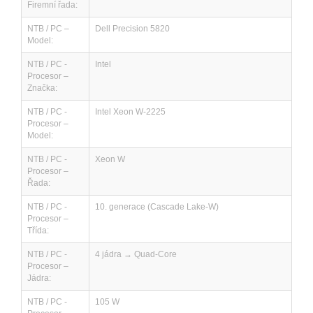
Firemní řada:
NTB / PC –
Dell Precision 5820
Model:
NTB / PC -
Intel
Procesor –
Značka:
NTB / PC -
Intel Xeon W-2225
Procesor –
Model:
NTB / PC -
Xeon W
Procesor –
Řada:
NTB / PC -
10. generace (Cascade Lake-W)
Procesor –
Třída:
NTB / PC -
4 jádra → Quad-Core
Procesor –
Jádra:
NTB / PC -
105 W