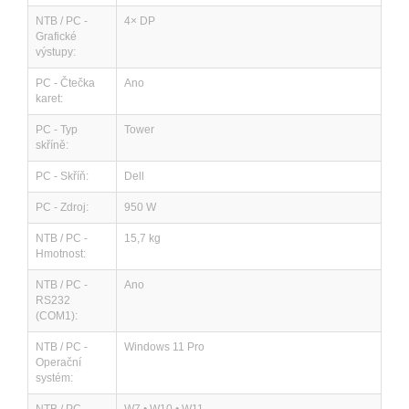
NTB / PC -
4× DP
Grafické
výstupy:
PC - Čtečka
Ano
karet:
PC - Typ
Tower
skříně:
PC - Skříň:
Dell
PC - Zdroj:
950 W
NTB / PC -
15,7 kg
Hmotnost:
NTB / PC -
Ano
RS232
(COM1):
NTB / PC -
Windows 11 Pro
Operační
systém: