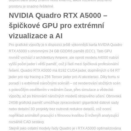
doplnit další disky (interní nebo externí), takže rozšíření úložného
prostoru je snadno řešitelné.
NVIDIA Quadro RTX A5000 –
špičkové GPU pro extrémní
vizualizace a AI
Pro grafické výpočty je k dispozici ještě výkonnější karta NVIDIA Quadro
RTX A5000 s ohromnými 24 GB GDDR6 paměti (ECC). Tato GPU
rovněž vychází z architektury Ampere, ale oproti modelu A4000 nabízí
vyšší počet jader i větší paměť, což ji řadí mezi špičková profesionální
řešení. Quadro RTX A5000 má 8192 CUDA jader, doplněných o 64 RT
jader pro ray tracing a 256 Tensor jader pro AI akceleraci. Díky tomu si
poradí i s extrémně náročnými scénáři – od renderování složitých scén
s pokročilým osvětlením v reálném čase, přes simulace a vědecké
výpočty, až po trénování náročných modelů strojového učení. Obrovská
24GB grafická paměť umožňuje zpracovávat i gigantické datové sady
nebo detailní 3D projekty bez nutnosti redukce detailů, což ocení
například animátoři pracující s filmovou kvalitou či inženýři analyzující
rozsáhlé CAD sestavy.
Stejně jako ostatní modely řady Quadro je i RTX A5000 optimalizována