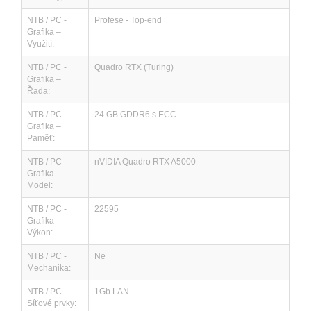
NTB / PC -
Profese - Top-end
Grafika –
Využití:
NTB / PC -
Quadro RTX (Turing)
Grafika –
Řada:
NTB / PC -
24 GB GDDR6 s ECC
Grafika –
Paměť:
NTB / PC -
nVIDIA Quadro RTX A5000
Grafika –
Model:
NTB / PC -
22595
Grafika –
Výkon:
NTB / PC -
Ne
Mechanika:
NTB / PC -
1Gb LAN
Síťové prvky: