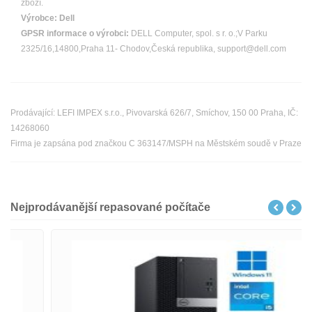
zboží.
Výrobce:
Dell
GPSR informace o výrobci:
DELL Computer, spol. s r. o.;V Parku
2325/16,14800,Praha 11- Chodov,Česká republika, support@dell.com
Prodávající: LEFI IMPEX s.r.o., Pivovarská 626/7, Smíchov, 150 00 Praha, IČ:
14268060
Firma je zapsána pod značkou C 363147/MSPH na Městském soudě v Praze
Nejprodávanější repasované počítače