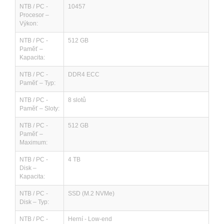
NTB / PC -
10457
Procesor –
Výkon:
NTB / PC -
512 GB
Paměť –
Kapacita:
NTB / PC -
DDR4 ECC
Paměť – Typ:
NTB / PC -
8 slotů
Paměť – Sloty:
NTB / PC -
512 GB
Paměť –
Maximum:
NTB / PC -
4 TB
Disk –
Kapacita:
NTB / PC -
SSD (M.2 NVMe)
Disk – Typ:
NTB / PC -
Herní - Low-end