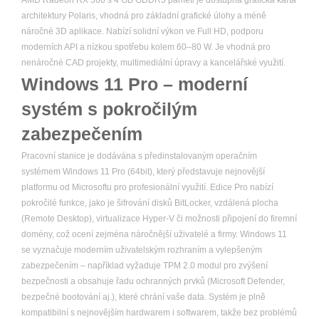
AMD Radeon RX 560 s 4 GB GDDR5 paměti je dostupná grafická karta
architektury Polaris, vhodná pro základní grafické úlohy a méně
náročné 3D aplikace. Nabízí solidní výkon ve Full HD, podporu
moderních API a nízkou spotřebu kolem 60–80 W. Je vhodná pro
nenáročné CAD projekty, multimediální úpravy a kancelářské využití.
Windows 11 Pro – moderní
systém s pokročilým
zabezpečením
Pracovní stanice je dodávána s předinstalovaným operačním
systémem Windows 11 Pro (64bit), který představuje nejnovější
platformu od Microsoftu pro profesionální využití. Edice Pro nabízí
pokročilé funkce, jako je šifrování disků BitLocker, vzdálená plocha
(Remote Desktop), virtualizace Hyper-V či možnosti připojení do firemní
domény, což ocení zejména náročnější uživatelé a firmy. Windows 11
se vyznačuje moderním uživatelským rozhraním a vylepšeným
zabezpečením – například vyžaduje TPM 2.0 modul pro zvýšení
bezpečnosti a obsahuje řadu ochranných prvků (Microsoft Defender,
bezpečné bootování aj.), které chrání vaše data. Systém je plně
kompatibilní s nejnovějším hardwarem i softwarem, takže bez problémů