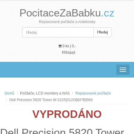
PocitaceZaBabku
.cz
Repasované počítače a notebooky
Hledej
0 ks |
0,-
Přihlásit
Navig
Domů
Počítače, LCD monitory a NAS
Repasované počítače
Dell Precision 5820 Tower W-2225|512GB|4TB|560
VYPRODÁNO
Dell Precision 5820 Tower