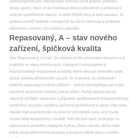
Samozřejmostí jsou zabudované ochrany (proti přepětí, přetížení,
zkratu apod.), které chrání hardware před poškozením a přispívají k
celkové spolehlivosti stanice. Kvalitní 950W zdroj je tedy zárukou, že
sestava poběží stabilně a bezpečně za všech okolností a poskytne
výkonovou rezervu i pro budoucí upgrade.
Repasovaný, A – stav nového
zařízení, špičková kvalita
Stav Repasovaný, A značí, že zařízení prošlo procesem renovace a je
prakticky ve stavu nového kusu. Kategorií A označujeme ty
nejzachovalejší repasované produkty, které vykazují minimální nebo
žádné známky předchozího použití. To znamená, že vzhledově i
funkčně odpovídají novému zařízení – mohou mít například jen zcela
nepatrné povrchové známky, pokud vůbec. Každý takový kus byl
odborně vyčištěn, otestován a případné opotřebované komponenty byly
vyměněny, aby byla zajištěna špičková spolehlivost a výkon. Díky tomu
získáte high-end techniku za výrazně výhodnější cenu, aniž byste
museli dělat kompromisy v kvalitě. Náš obchod navíc poskytuje na
repasované produkty v kategorii A plnou 2letou záruku, takže máte
jistotu bezproblémového provozu a podpory stejně jako u nového