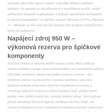
využijete výkon této stanice naplno a spustíte veškeré potřebné
aplikace. Po vybalení je vše připraveno k okamžitému použití, včetně
potřebných ovladačů a aktualizací. V případě specifických požadavků
je stanice kompatibilní i se staršími verzemi Windows (10 Pro, případně
7) – Windows 11 Pro však přináší nejvyšší míru podpory, bezpečnosti a
funkcí do budoucna.
Napájecí zdroj 950 W –
výkonová rezerva pro špičkové
komponenty
Součástí sestavy je výkonný 950W napájecí zdroj, který zajišťuje
stabilní dodávku energie všem komponentům i při maximálním zatížení.
Díky takto vysokému výkonu má systém značnou rezervu – bez
problémů utáhne i komponenty s vysokou spotřebou, jako jsou
špičkové grafické karty nebo výkonné vícejádrové procesory, a
umožňuje případné budoucí rozšíření sestavy (např. přidání druhé
grafiky nebo dalších disků) bez nutnosti výměny zdroje. Zdroj splňuje
přísné standardy účinnosti (typicky certifikace 80 Plus Gold), což
znamená efektivní provoz s minimálními ztrátami a menším zahříváním.