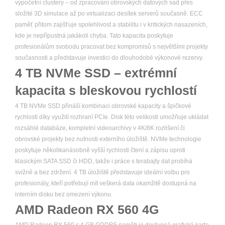
výpočetní clustery – od zpracování obrovských datových sad přes
složité 3D simulace až po virtualizaci desítek serverů současně. ECC
paměť přitom zajišťuje spolehlivost a stabilitu i v kritických nasazeních,
kde je nepřípustná jakákoli chyba. Tato kapacita poskytuje
profesionálům svobodu pracovat bez kompromisů s největšími projekty
současnosti a představuje investici do dlouhodobé výkonové rezervy.
4 TB NVMe SSD – extrémní
kapacita s bleskovou rychlostí
4 TB NVMe SSD přináší kombinaci obrovské kapacity a špičkové
rychlosti díky využití rozhraní PCIe. Disk této velikosti umožňuje ukládat
rozsáhlé databáze, kompletní videoarchivy v 4K/8K rozlišení či
obrovské projekty bez nutnosti externího úložiště. NVMe technologie
poskytuje několikanásobně vyšší rychlosti čtení a zápisu oproti
klasickým SATA SSD či HDD, takže i práce s terabajty dat probíhá
svižně a bez zdržení. 4 TB úložiště představuje ideální volbu pro
profesionály, kteří potřebují mít veškerá data okamžitě dostupná na
interním disku bez omezení výkonu.
AMD Radeon RX 560 4G