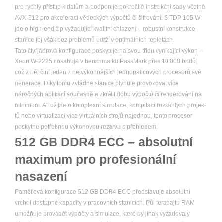
pro rychlý přístup k datům a podporuje pokročilé instrukční sady včetně
AVX-512 pro akceleraci vědeckých výpočtů či šifrování. S TDP 105 W
jde o high-end čip vyžadující kvalitní chlazení – robustní konstrukce
stanice jej však bez problémů udrží v optimálních teplotách.
Tato čtyřjádrová konfigurace poskytuje na svou třídu vynikající výkon –
Xeon W-2225 dosahuje v benchmarku PassMark přes 10 000 bodů,
což z něj činí jeden z nejvýkonnějších jednopaticových procesorů své
generace. Díky tomu zvládne stanice plynule provozovat více
náročných aplikací současně a zkrátit dobu výpočtů či renderování na
minimum. Ať už jde o komplexní simulace, kompilaci rozsáhlých projek­
tů nebo virtualizaci více virtuálních strojů najednou, tento procesor
poskytne potřebnou výkonovou rezervu s přehledem.
512 GB DDR4 ECC – absolutní
maximum pro profesionální
nasazení
Paměťová konfigurace 512 GB DDR4 ECC představuje absolutní
vrchol dostupné kapacity v pracovních stanicích. Půl terabajtu RAM
umožňuje provádět výpočty a simulace, které by jinak vyžadovaly