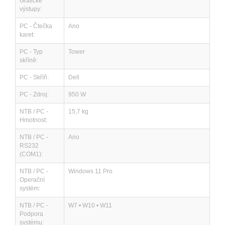
Grafické
výstupy:
PC - Čtečka
Ano
karet:
PC - Typ
Tower
skříně:
PC - Skříň:
Dell
PC - Zdroj:
950 W
NTB / PC -
15,7 kg
Hmotnost:
NTB / PC -
Ano
RS232
(COM1):
NTB / PC -
Windows 11 Pro
Operační
systém:
NTB / PC -
W7 • W10 • W11
Podpora
systému: