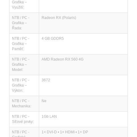
Grafika –
Využití:
NTB / PC -
Radeon RX (Polaris)
Grafika –
Řada:
NTB / PC -
4 GB GDDR5
Grafika –
Paměť:
NTB / PC -
AMD Radeon RX 560 4G
Grafika –
Model:
NTB / PC -
3672
Grafika –
Výkon:
NTB / PC -
Ne
Mechanika:
NTB / PC -
1Gb LAN
Síťové prvky:
NTB / PC -
1× DVI-D • 1× HDMI • 1× DP