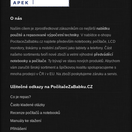
O nás
Naším cílem je zprostředkovat zákazníkům co nejširší
nabídku
použité a repasované výpočetní techniky
. V nabídce e-shopu
PocitaceZaBabku.cz najdete především notebooky, počítače, LCD
monitory, tiskárny a mobilní zařízení jako tablety a telefony. Část
našeho sortimentu tvoří nové zboží a velmi výhodné
předváděcí
notebooky a počítače
. Ty bývají ve stavu nových produktů. Abychom
vám zaručili široký sortiment a špičkovou kvalitu spolupracujeme s
mnoha prodejci v ČR i v EU. Na zboží poskytujeme záruku a servis.
Užitečné odkazy na PočítačeZaBabku.CZ
Co je repas?
Často kladené otázky
Recenze počítačů a notebooků
Manuály ke stažení
Přihlášení