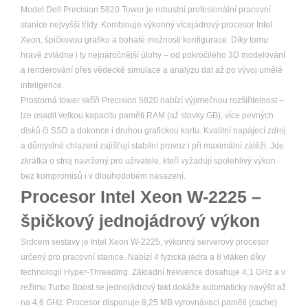
Model Dell Precision 5820 Tower je robustní profesionální pracovní
stanice nejvyšší třídy. Kombinuje výkonný vícejádrový procesor Intel
Xeon, špičkovou grafiku a bohaté možnosti konfigurace. Díky tomu
hravě zvládne i ty nejnáročnější úlohy – od pokročilého 3D modelování
a renderování přes vědecké simulace a analýzu dat až po vývoj umělé
inteligence.
Prostorná tower skříň Precision 5820 nabízí výjimečnou rozšiřitelnost –
lze osadit velkou kapacitu paměti RAM (až stovky GB), více pevných
disků či SSD a dokonce i druhou grafickou kartu. Kvalitní napájecí zdroj
a důmyslné chlazení zajišťují stabilní provoz i při maximální zátěži. Jde
zkrátka o stroj navržený pro uživatele, kteří vyžadují spolehlivý výkon
bez kompromisů i v dlouhodobém nasazení.
Procesor Intel Xeon W-2225 –
špičkový jednojádrový výkon
Srdcem sestavy je Intel Xeon W-2225, výkonný serverový procesor
určený pro pracovní stanice. Nabízí 4 fyzická jádra a 8 vláken díky
technologii Hyper-Threading. Základní frekvence dosahuje 4,1 GHz a v
režimu Turbo Boost se jednojádrový takt dokáže automaticky navýšit až
na 4,6 GHz. Procesor disponuje 8,25 MB vyrovnávací paměti (cache)