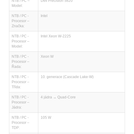
NTB / PC –
Dell Precision 5820
Model:
NTB / PC -
Intel
Procesor –
Značka:
NTB / PC -
Intel Xeon W-2225
Procesor –
Model:
NTB / PC -
Xeon W
Procesor –
Řada:
NTB / PC -
10. generace (Cascade Lake-W)
Procesor –
Třída:
NTB / PC -
4 jádra → Quad-Core
Procesor –
Jádra:
NTB / PC -
105 W
Procesor –
TDP: