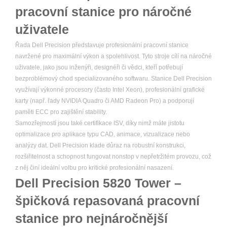
pracovní stanice pro náročné
uživatele
Řada Dell Precision představuje profesionální pracovní stanice
navržené pro maximální výkon a spolehlivost. Tyto stroje cílí na náročné
uživatele, jako jsou inženýři, designéři či vědci, kteří potřebují
bezproblémový chod specializovaného softwaru. Stanice Dell Precision
využívají výkonné procesory (často Intel Xeon), profesionální grafické
karty (např. řady NVIDIA Quadro či AMD Radeon Pro) a podporují
paměti ECC pro zajištění stability.
Samozřejmostí jsou také certifikace ISV, díky nimž máte jistotu
optimalizace pro aplikace typu CAD, animace, vizualizace nebo
analýzy dat. Dell Precision klade důraz na robustní konstrukci,
rozšiřitelnost a schopnost fungovat nonstop v nepřetržitém provozu, což
z něj činí ideální volbu pro kritické profesionální nasazení.
Dell Precision 5820 Tower –
špičková repasovaná pracovní
stanice pro nejnáročnější