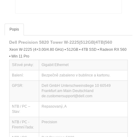
Popis
Dell Precision 5820 Tower W-2225|512GB|4TB|560
Xeon W-2225 (4×3.00/4.80 GHz) • 512GB • 4TB SSD • Radeon RX 560
• Win 11 Pro
Síťové prvky:
Gigabit Ethernet
Balení:
Bezpečně zabaleno v bublince a kartonu.
GPSR:
Dell GmbH Unterschweinstiege 10 60549
Frankfurt am Main Deutschland
de.customersupport@dell.com
NTB / PC –
Repasovaný, A
Stav:
NTB / PC -
Precision
Firemní řada: