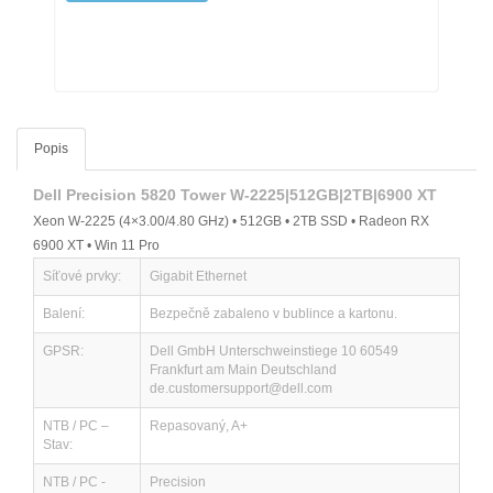
Popis
Dell Precision 5820 Tower W-2225|512GB|2TB|6900 XT
Xeon W-2225 (4×3.00/4.80 GHz) • 512GB • 2TB SSD • Radeon RX
6900 XT • Win 11 Pro
Síťové prvky:
Gigabit Ethernet
Balení:
Bezpečně zabaleno v bublince a kartonu.
GPSR:
Dell GmbH Unterschweinstiege 10 60549
Frankfurt am Main Deutschland
de.customersupport@dell.com
NTB / PC –
Repasovaný, A+
Stav:
NTB / PC -
Precision