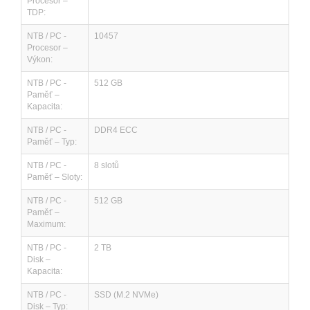
Procesor –
TDP:
NTB / PC -
10457
Procesor –
Výkon:
NTB / PC -
512 GB
Paměť –
Kapacita:
NTB / PC -
DDR4 ECC
Paměť – Typ:
NTB / PC -
8 slotů
Paměť – Sloty:
NTB / PC -
512 GB
Paměť –
Maximum:
NTB / PC -
2 TB
Disk –
Kapacita:
NTB / PC -
SSD (M.2 NVMe)
Disk – Typ: