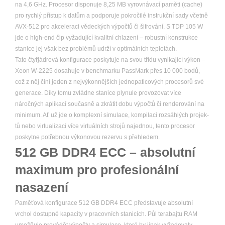
na 4,6 GHz. Procesor disponuje 8,25 MB vyrovnávací paměti (cache)
pro rychlý přístup k datům a podporuje pokročilé instrukční sady včetně
AVX-512 pro akceleraci vědeckých výpočtů či šifrování. S TDP 105 W
jde o high-end čip vyžadující kvalitní chlazení – robustní konstrukce
stanice jej však bez problémů udrží v optimálních teplotách.
Tato čtyřjádrová konfigurace poskytuje na svou třídu vynikající výkon –
Xeon W-2225 dosahuje v benchmarku PassMark přes 10 000 bodů,
což z něj činí jeden z nejvýkonnějších jednopaticových procesorů své
generace. Díky tomu zvládne stanice plynule provozovat více
náročných aplikací současně a zkrátit dobu výpočtů či renderování na
minimum. Ať už jde o komplexní simulace, kompilaci rozsáhlých projek­
tů nebo virtualizaci více virtuálních strojů najednou, tento procesor
poskytne potřebnou výkonovou rezervu s přehledem.
512 GB DDR4 ECC – absolutní
maximum pro profesionální
nasazení
Paměťová konfigurace 512 GB DDR4 ECC představuje absolutní
vrchol dostupné kapacity v pracovních stanicích. Půl terabajtu RAM