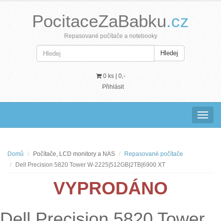
PocitaceZaBabku
.cz
Repasované počítače a notebooky
Hledej
0 ks |
0,-
Přihlásit
Navig
Domů
Počítače, LCD monitory a NAS
Repasované počítače
Dell Precision 5820 Tower W-2225|512GB|2TB|6900 XT
VYPRODÁNO
Dell Precision 5820 Tower