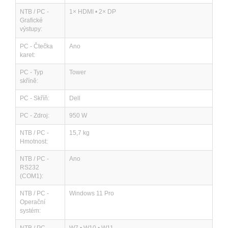
NTB / PC -
1× HDMI • 2× DP
Grafické
výstupy:
PC - Čtečka
Ano
karet:
PC - Typ
Tower
skříně:
PC - Skříň:
Dell
PC - Zdroj:
950 W
NTB / PC -
15,7 kg
Hmotnost:
NTB / PC -
Ano
RS232
(COM1):
NTB / PC -
Windows 11 Pro
Operační
systém: