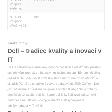
NTB / PC -
W7 • W10 • W11
Podpora
systému:
NTB / PC -
Ano
Podpora
Windows 11:
Záruka:
2 roky
Dell – tradice kvality a inovací v
IT
Dell je celosvětově uznávaný výrobce počítačů a elektroniky, proslulý
spolehlivými produkty a inovativními technologiemi. Během několika
dekád si Dell vybudoval pověst kvality a nabízí vše od notebooků a
stolních PC až po podnikové servery a datová úložiště. Zařízení Dell
jsou navržena s důrazem na výkon a odolnost, aby splnila potřeby
domácích uživatelů i velkých korporací. Díky špičkové zákaznické
podpoře a neustálému vývoji je značka Dell synonymem
důvěryhodnosti v IT světě.