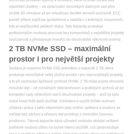
umožňuje provádět výpočty a simulace, které by jinak vyžadovaly
výpočetní clustery – od zpracování obrovských datových sad přes
složité 3D simulace až po virtualizaci desítek serverů současně. ECC
paměť přitom zajišťuje spolehlivost a stabilitu i v kritických nasazeních,
kde je nepřípustná jakákoli chyba. Tato kapacita poskytuje
profesionálům svobodu pracovat bez kompromisů s největšími projekty
současnosti a představuje investici do dlouhodobé výkonové rezervy.
2 TB NVMe SSD – maximální
prostor i pro největší projekty
Sestava je osazena NVMe SSD jednotkou o kapacitě 2 TB, která
poskytuje mimořádně velký úložný prostor i pro nejrozsáhlejší projekty,
a to při zachování špičkové rychlosti NVMe. 2 TB místa pojme ohromné
množství dat – od rozsáhlých videoknihoven a grafických archivů až po
kompletní sady vědeckých dat či dlouhodobé projekty – aniž by bylo
nutné hned řešit další úložiště. Vzhledem k využití NVMe rozhraní
zůstává i práce s takto objemnými daty svižná: aplikace a soubory se
načítají bez zdržení a přesuny dat probíhají s minimální časovou
prodlevou. Taková kapacita dává uživateli svobodu ukládat veškeré
potřebné soubory přímo na rychlé interní úložiště, což zjednodušuje