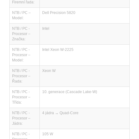
Firemní řada:
NTB / PC –
Dell Precision 5820
Model:
NTB / PC -
Intel
Procesor –
Značka:
NTB / PC -
Intel Xeon W-2225
Procesor –
Model:
NTB / PC -
Xeon W
Procesor –
Řada:
NTB / PC -
10. generace (Cascade Lake-W)
Procesor –
Třída:
NTB / PC -
4 jádra → Quad-Core
Procesor –
Jádra:
NTB / PC -
105 W