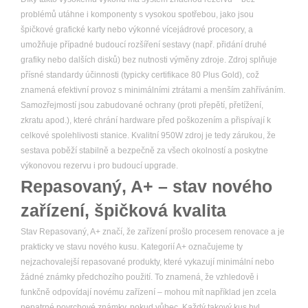
problémů utáhne i komponenty s vysokou spotřebou, jako jsou
špičkové grafické karty nebo výkonné vícejádrové procesory, a
umožňuje případné budoucí rozšíření sestavy (např. přidání druhé
grafiky nebo dalších disků) bez nutnosti výměny zdroje. Zdroj splňuje
přísné standardy účinnosti (typicky certifikace 80 Plus Gold), což
znamená efektivní provoz s minimálními ztrátami a menším zahříváním.
Samozřejmostí jsou zabudované ochrany (proti přepětí, přetížení,
zkratu apod.), které chrání hardware před poškozením a přispívají k
celkové spolehlivosti stanice. Kvalitní 950W zdroj je tedy zárukou, že
sestava poběží stabilně a bezpečně za všech okolností a poskytne
výkonovou rezervu i pro budoucí upgrade.
Repasovaný, A+ – stav nového
zařízení, špičková kvalita
Stav Repasovaný, A+ značí, že zařízení prošlo procesem renovace a je
prakticky ve stavu nového kusu. Kategorií A+ označujeme ty
nejzachovalejší repasované produkty, které vykazují minimální nebo
žádné známky předchozího použití. To znamená, že vzhledově i
funkčně odpovídají novému zařízení – mohou mít například jen zcela
nepatrné povrchové známky, pokud vůbec. Každý takový kus byl