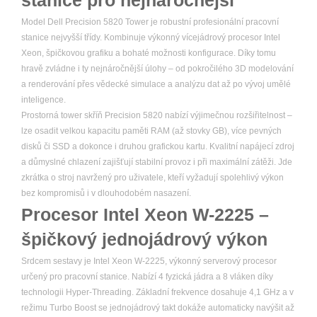
stanice pro nejnáročnější
Model Dell Precision 5820 Tower je robustní profesionální pracovní
stanice nejvyšší třídy. Kombinuje výkonný vícejádrový procesor Intel
Xeon, špičkovou grafiku a bohaté možnosti konfigurace. Díky tomu
hravě zvládne i ty nejnáročnější úlohy – od pokročilého 3D modelování
a renderování přes vědecké simulace a analýzu dat až po vývoj umělé
inteligence.
Prostorná tower skříň Precision 5820 nabízí výjimečnou rozšiřitelnost –
lze osadit velkou kapacitu paměti RAM (až stovky GB), více pevných
disků či SSD a dokonce i druhou grafickou kartu. Kvalitní napájecí zdroj
a důmyslné chlazení zajišťují stabilní provoz i při maximální zátěži. Jde
zkrátka o stroj navržený pro uživatele, kteří vyžadují spolehlivý výkon
bez kompromisů i v dlouhodobém nasazení.
Procesor Intel Xeon W-2225 –
špičkový jednojádrový výkon
Srdcem sestavy je Intel Xeon W-2225, výkonný serverový procesor
určený pro pracovní stanice. Nabízí 4 fyzická jádra a 8 vláken díky
technologii Hyper-Threading. Základní frekvence dosahuje 4,1 GHz a v
režimu Turbo Boost se jednojádrový takt dokáže automaticky navýšit až