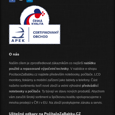
O nás
Naším cílem je zprostředkovat zákazníkům co nejširší
nabídku
použité a repasované výpočetní techniky
. V nabídce e-shopu
PocitaceZaBabku.cz najdete především notebooky, počítače, LCD
monitory, tiskárny a mobilní zařízení jako tablety a telefony. Část
našeho sortimentu tvoří nové zboží a velmi výhodné
předváděcí
notebooky a počítače
. Ty bývají ve stavu nových produktů. Abychom
vám zaručili široký sortiment a špičkovou kvalitu spolupracujeme s
mnoha prodejci v ČR i v EU. Na zboží poskytujeme záruku a servis.
Užitečné odkazy na PočítačeZaBabku.CZ