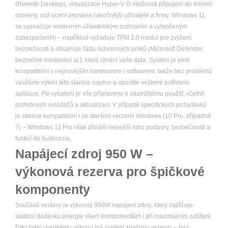
(Remote Desktop), virtualizace Hyper-V či možnosti připojení do firemní
domény, což ocení zejména náročnější uživatelé a firmy. Windows 11
se vyznačuje moderním uživatelským rozhraním a vylepšeným
zabezpečením – například vyžaduje TPM 2.0 modul pro zvýšení
bezpečnosti a obsahuje řadu ochranných prvků (Microsoft Defender,
bezpečné bootování aj.), které chrání vaše data. Systém je plně
kompatibilní s nejnovějším hardwarem i softwarem, takže bez problémů
využijete výkon této stanice naplno a spustíte veškeré potřebné
aplikace. Po vybalení je vše připraveno k okamžitému použití, včetně
potřebných ovladačů a aktualizací. V případě specifických požadavků
je stanice kompatibilní i se staršími verzemi Windows (10 Pro, případně
7) – Windows 11 Pro však přináší nejvyšší míru podpory, bezpečnosti a
funkcí do budoucna.
Napájecí zdroj 950 W –
výkonová rezerva pro špičkové
komponenty
Součástí sestavy je výkonný 950W napájecí zdroj, který zajišťuje
stabilní dodávku energie všem komponentům i při maximálním zatížení.
Díky takto vysokému výkonu má systém značnou rezervu – bez