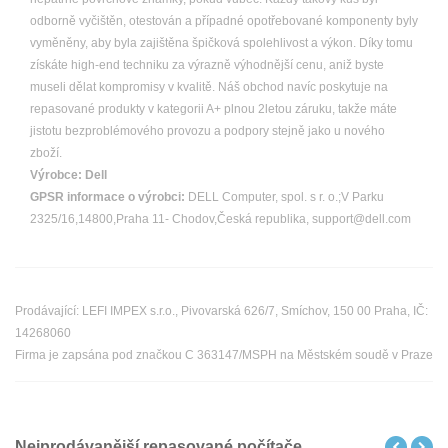
odborně vyčištěn, otestován a případné opotřebované komponenty byly
vyměněny, aby byla zajištěna špičková spolehlivost a výkon. Díky tomu
získáte high-end techniku za výrazně výhodnější cenu, aniž byste
museli dělat kompromisy v kvalitě. Náš obchod navíc poskytuje na
repasované produkty v kategorii A+ plnou 2letou záruku, takže máte
jistotu bezproblémového provozu a podpory stejně jako u nového
zboží.
Výrobce:
Dell
GPSR informace o výrobci:
DELL Computer, spol. s r. o.;V Parku
2325/16,14800,Praha 11- Chodov,Česká republika, support@dell.com
Prodávající: LEFI IMPEX s.r.o., Pivovarská 626/7, Smíchov, 150 00 Praha, IČ:
14268060
Firma je zapsána pod značkou C 363147/MSPH na Městském soudě v Praze
Nejprodávanější repasované počítače