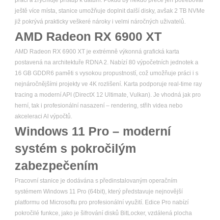
práci a zrychluje přístup k datům. Pokud by někdo přece jen potřeboval
ještě více místa, stanice umožňuje doplnit další disky, avšak 2 TB NVMe
již pokrývá prakticky veškeré nároky i velmi náročných uživatelů.
AMD Radeon RX 6900 XT
AMD Radeon RX 6900 XT je extrémně výkonná grafická karta
postavená na architektuře RDNA 2. Nabízí 80 výpočetních jednotek a
16 GB GDDR6 paměti s vysokou propustností, což umožňuje práci i s
nejnáročnějšími projekty ve 4K rozlišení. Karta podporuje real-time ray
tracing a moderní API (DirectX 12 Ultimate, Vulkan). Je vhodná jak pro
herní, tak i profesionální nasazení – rendering, střih videa nebo
akceleraci AI výpočtů.
Windows 11 Pro – moderní
systém s pokročilým
zabezpečením
Pracovní stanice je dodávána s předinstalovaným operačním
systémem Windows 11 Pro (64bit), který představuje nejnovější
platformu od Microsoftu pro profesionální využití. Edice Pro nabízí
pokročilé funkce, jako je šifrování disků BitLocker, vzdálená plocha