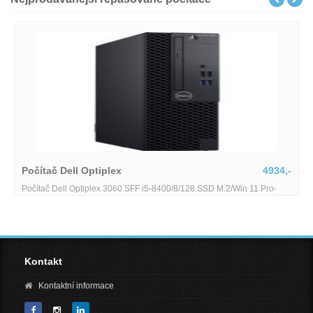
Počítač Dell Optiplex
4934,-
Počítač Dell Optiplex 3060 SFF i5-8400/8/128 SSD M.2/Win 11 Pro-
RP706-i5-8-128
Kontakt
Kontaktní informace