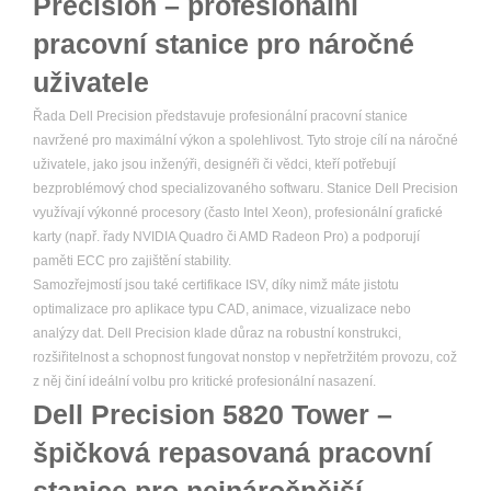
Precision – profesionální
pracovní stanice pro náročné
uživatele
Řada Dell Precision představuje profesionální pracovní stanice
navržené pro maximální výkon a spolehlivost. Tyto stroje cílí na náročné
uživatele, jako jsou inženýři, designéři či vědci, kteří potřebují
bezproblémový chod specializovaného softwaru. Stanice Dell Precision
využívají výkonné procesory (často Intel Xeon), profesionální grafické
karty (např. řady NVIDIA Quadro či AMD Radeon Pro) a podporují
paměti ECC pro zajištění stability.
Samozřejmostí jsou také certifikace ISV, díky nimž máte jistotu
optimalizace pro aplikace typu CAD, animace, vizualizace nebo
analýzy dat. Dell Precision klade důraz na robustní konstrukci,
rozšiřitelnost a schopnost fungovat nonstop v nepřetržitém provozu, což
z něj činí ideální volbu pro kritické profesionální nasazení.
Dell Precision 5820 Tower –
špičková repasovaná pracovní