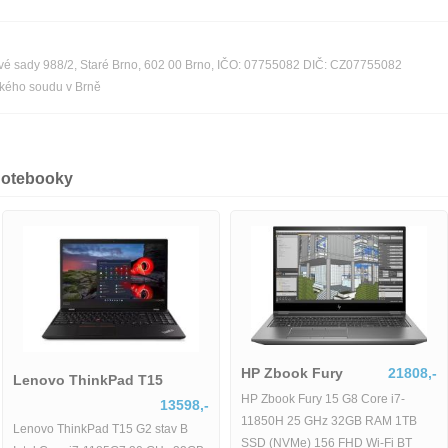
 Nové sady 988/2, Staré Brno, 602 00 Brno, IČO: 07755082 DIČ: CZ07755082
ského soudu v Brně
notebooky
HP Zbook Fury
21808,-
Lenovo ThinkPad T15
HP Zbook Fury 15 G8 Core i7-
13598,-
11850H 25 GHz 32GB RAM 1TB
Lenovo ThinkPad T15 G2 stav B
SSD (NVMe) 156 FHD Wi-Fi BT