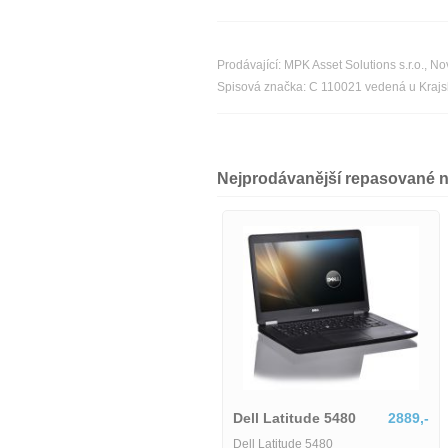
Prodávající: MPK Asset Solutions s.r.o.,
Spisová značka: C 110021 vedená u Kraj
Nejprodávanější repasované 
Dell Precision 5560-1618035
21770,-
Dell Latitude 5480
2889,-
Dell Precision 5560-1618035
Dell Latitude 5480