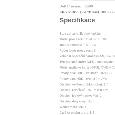
Dell Precision 5560
Intel i7-11850H, 64 GB RAM, 1000 GB
Specifikace
Stav zařízení:
B, plně funkční
Model procesoru:
Intel i7-11850H
Takt procesoru:
2,50 GHz
Počet jader procesoru:
8
Velikost operační paměti (RAM):
64 G
Typ grafické karty (GPU):
dedikovaná
Model grafické karty (GPU):
NVIDIA C
Pevný disk HDD - velikost:
1024 GB
Pevný disk HDD - typ:
M.2 NVMe
Displej - velikost (úhlopříčka):
15"
Displej - rozlišení:
1920 x 1080 px
Displej - lesklý/matný:
Matný
Displej - dotykový:
NE
Webcamera:
ANO
Čtečka otisku prstu:
NE