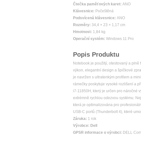
Čtečka paměťových karet:
ANO
Klávesnice:
Počeštěná
Podsvícená klávesnice:
ANO
Rozměry:
34,4 × 23 × 1,17 cm
Hmotnost:
1,84 kg
Operační systém:
Windows 11 Pro
Popis Produktu
Notebook je použitý, otestovaný a plně 
výkon, elegantní design a špičkové zpra
je navržen s ultratenkým profilem a min
rámečky poskytuje vysoké rozlišení a pře
i7-11850H, který je určen pro náročné 
extrémně rychlou odezvou systému. Nej
která je optimalizována pro profesionáln
USB-C portů (Thunderbolt 4), které umož
Záruka:
1 rok
Výrobce:
Dell
GPSR informace o výrobci:
DELL Compu