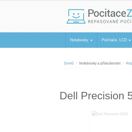
PocitaceZaBa
Repasované počítače a notebooky
Notebooky
Počítače, LCD
Domů
Notebooky a příslušenství
Rep
Dell Precision 