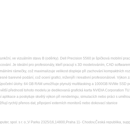
funkční, ve vizuálním stavu B (oděrky). Dell Precision 5560 je špičková mobilní pra
cování. Je ideální pro profesionály, kteří pracují s 3D modelováním, CAD softwar
imálními rámečky, což maximalizuje velikost displeje při zachování kompaktních roz
sné barevné podání, což ocení grafici, inženýři i kreativní profesionálové. Výkon z
výpočetní úlohy. 64 GB RAM umožňuje plynulý multitasking a 1000GB NVMe SSD pos
větší předností tohoto modelu je dedikovaná grafická karta NVIDIA Corporation
í aplikace a poskytuje skvělý výkon při renderingu, simulacích nebo práci s umělou 
ňují rychlý přenos dat, připojení externích monitorů nebo dokovací stanice
ter, spol. s r. o.;V Parku 2325/16,14800,Praha 11- Chodov,Česká republika, sup