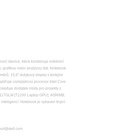
covní stanice, která kombinuje extrémní
em, grafikou nebo analýzou dat. Notebook
měrů. 15,6" dotykový displej s tenkými
ajišťuje osmijádrový procesor Intel Core
kytuje dostatek místa pro projekty s
 TU117GLM [T1200 Laptop GPU], 4096MB,
inteligencí. Notebook je vybaven trojicí
port@dell.com