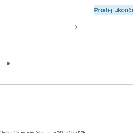
Prodej ukonč
(druhotná licence) pro Windows - + 743,- Kč bez DPH