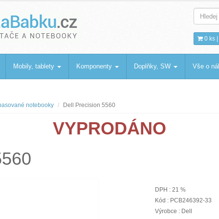
bku
.cz
0 ks 
Mobily, tablety
Komponenty
Doplňky, SW
Vše o n
asované notebooky
Dell Precision 5560
VYPRODÁNO
5560
DPH : 21 %
Kód : PCB246392-33
Výrobce : Dell