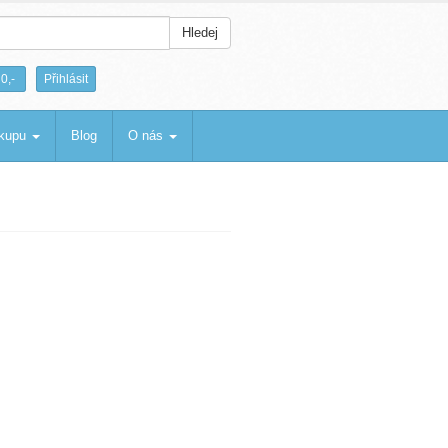
Hledej
|
0,-
Přihlásit
ákupu
Blog
O nás