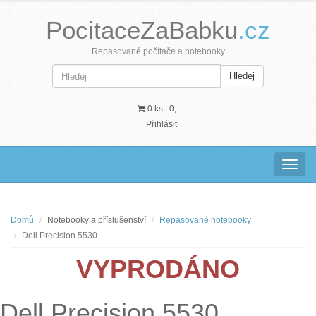
PocitaceZaBabku
.cz
Repasované počítače a notebooky
Hledej
0 ks |
0,-
Přihlásit
Navig
Domů
Notebooky a příslušenství
Repasované notebooky
Dell Precision 5530
VYPRODÁNO
Dell Precision 5530