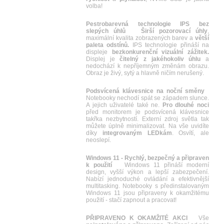
volba!
Pestrobarevná technologie IPS bez
slepých úhlů
Širší pozorovací úhly
,
maximální kvalita zobrazených barev a
větší
paleta odstínů.
IPS technologie přináší na
displeje
bezkonkurenční vizuální zážitek.
Displej je
čitelný z jakéhokoliv úhlu
a
nedochází k nepříjemným změnám obrazu.
Obraz je živý, sytý a hlavně ničím nerušený.
Podsvícená klávesnice na noční směny
Notebooky nechodí spát se západem slunce.
A jejich uživatelé také ne.
Pro dlouhé noci
před monitorem je podsvícená klávesnice
takřka nezbytností. Externí zdroj světla tak
můžete úplně minimalizovat. Na vše uvidíte
díky
integrovaným LEDkám
. Osvítí, ale
neoslepí.
Windows 11 - Rychlý, bezpečný a připraven
k použití
Windows 11 přináší moderní
design, vyšší výkon a lepší zabezpečení.
Nabízí jednoduché ovládání a efektivnější
multitasking. Notebooky s předinstalovaným
Windows 11 jsou připraveny k okamžitému
použití - stačí zapnout a pracovat!
PŘIPRAVENO K OKAMŽITÉ AKCI
Vše