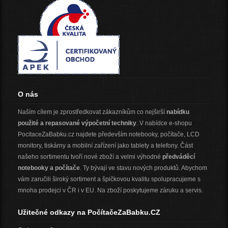
O nás
Naším cílem je zprostředkovat zákazníkům co nejširší
nabídku
použité a repasované výpočetní techniky
. V nabídce e-shopu
PocitaceZaBabku.cz najdete především notebooky, počítače, LCD
monitory, tiskárny a mobilní zařízení jako tablety a telefony. Část
našeho sortimentu tvoří nové zboží a velmi výhodné
předváděcí
notebooky a počítače
. Ty bývají ve stavu nových produktů. Abychom
vám zaručili široký sortiment a špičkovou kvalitu spolupracujeme s
mnoha prodejci v ČR i v EU. Na zboží poskytujeme záruku a servis.
Užitečné odkazy na PočítačeZaBabku.CZ