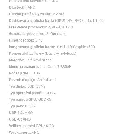
Podsvícená klávesnice:
ANO
Bluetooth:
ANO
Čtečka paměťových karet:
ANO
Dedikovaná grafická karta (GPU):
NVIDIA Quadro P1000
Frekvence procesoru:
2,60 - 4,30 GHz
Generace procesoru:
8. Generace
Hmotnost (kg):
1,78
Integrovaná grafická karta:
Intel UHD Graphics 630
Konvertibilita:
Pevný (klasický notebook)
Materiál:
Hořčíková slitina
Model procesoru:
Intel Core i7-8850H
Počet jader:
6 + 12
Povrch displeje:
Antireflexní
Typ disku:
SSD NVMe
Typ operační paměti:
DDR4
Typ paměti GPU:
GDDR5
Typ panelu:
IPS
USB 3.0:
ANO
USB-C:
ANO
Velikost paměti GPU:
4 GB
Webkamera:
ANO