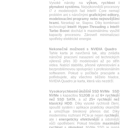
Vysoké nároky na
výkon, rychlost i
plynulost systému.
Nejvýkonnější procesory
i7 z modelových řad Intel® Core nemají
problém ani s náročnými
grafickými editory,
modelovacími programy nebo nejnovějšími
hrami.
Nesekají se, šlapou. Díky kombinaci
technologií
Intel® Hyper-Threading
a
Intel®
Turbo Boost
dochází k maximálnímu využití
kapacity procesoru. Zároveň minimalizaci
spotřeby elektrické energie.
Nekonečné možnosti s NVIDIA Quadro
Tahle karta je navržená tak, aby zvládla
náročné pracovní nasazení od technických
výkresů přes 3D modelování až po střih
videa. Nabízí stabilitu, přesné vykreslování a
bezproblémovou spolupráci s profesionálním
softwarem. Pokud u počítače pracujete a
potřebujete, aby všechno běželo hladce,
NVIDIA Quadro je karta, která vás nezdrží.
Vysokorychlostní úložiště SSD NVMe
SSD
NVMe
s kapacitou
512GB
je až
6× rychlejší
než SSD SATA
, a až
25× rychlejší než
klasický HDD
. Díky vysoké rychlosti čtení,
spouští systém i aplikace prakticky okamžitě
a umožňuje bleskový přenos dat. Díky
modernímu rozhraní PCIe je nejen
rychlejší
,
ale i
energeticky efektivnější
a odolnější
vůči opotřebení. Pokud hledáte
maximální
rychlost
a
plynulost
, NVMe SSD je jasná