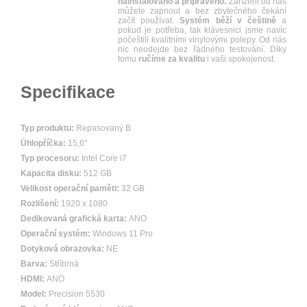
nainstalováno a připraveno.
Zařízení od nás
můžete zapnout a bez zbytečného čekání
začít používat.
Systém běží v češtině
a
pokud je potřeba, tak klávesnici jsme navíc
počeštili kvalitními vinylovými polepy. Od nás
nic neodejde bez řádného testování. Díky
tomu
ručíme za kvalitu
i vaši spokojenost.
Specifikace
Typ produktu:
Repasovaný B
Úhlopříčka:
15,6"
Typ procesoru:
Intel Core i7
Kapacita disku:
512 GB
Velikost operační paměti:
32 GB
Rozlišení:
1920 x 1080
Dedikovaná grafická karta:
ANO
Operační systém:
Windows 11 Pro
Dotyková obrazovka:
NE
Barva:
Stříbrná
HDMI:
ANO
Model:
Precision 5530