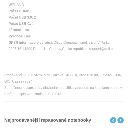
Wifi:
ANO
Počet HDMI:
1
Počet USB 3.0:
2
Počet USB-C:
1
Záruka:
1 rok
Výrobce:
Dell
GPSR informace o výrobci:
DELL Computer, spol. s r. o.;V Parku
2325/16,14800,Praha 11- Chodov,Česká republika, support@dell.com
Prodávající: POČÍTÁRNA s.r.o., Vlkova 2408/1a, Brno 628 00, IČ: 29277094,
DIČ: CZ29277094
Společnost je zapsaná v obchodním rejstříku vedeném na krajském soudu v
Brně pod spisovou značkou C 70346
Nejprodávanější repasované notebooky