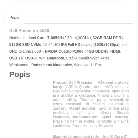
Popis
Dell Precision 5530
Notebook -
Intel Core i7-8850H
(2,60 - 4,30GHz),
32GB RAM
DDR4,
512GB SSD NVMe
, 15,6" LED
IPS
Full HD
displej
(1920x1080px)
, Intel
UHD Graphics 630 +
NVIDIA Quadro P1000 - 4GB GDDR5
,
HDMI
,
USB 3.0, USB-C
, Wifi,
Bluetooth
, Čtečka paměťových karet,
Webkamera,
Podsvícená klávesnice
, Windows 11 Pro
Popis
Precizní Dell Precision
Výkonné grafické
karty
NVIDIA Quadro nebo AMD dělají z
klasického pracovního notebooku
specialitu
pro grafiky a kreativce.
V šasi z pevné a
odolné slitiny. Titanové panty minimalizují
riziko prasknutí při častém otevírání a
zavírání.
Matný monitor
navíc chrání před
nechtěnými světelnými odlesky.
Dlouhá
životnost, nadstandardní výdrž baterky.
Práce na něm je rychlá, komfortní a hlavně
spolehlivá. Tvořte kdekoliv. Kdykoliv.
Majstrštyk modelové řady – Intel® Core i7