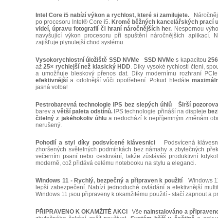
Intel Core i5 nabízí výkon a rychlost, které si zamilujete.
Náročnější
po procesoru Intel® Core i5.
Kromě běžných kancelářských prací 
videí, úpravu fotografií či hraní náročnějších her.
Nespornou výho
navyšující výkon procesoru při spuštění náročnějších aplikací.
zajišťuje plynulejší chod systému.
Vysokorychlostní úložiště SSD NVMe
SSD NVMe
s kapacitou
25
až
25× rychlejší než klasický HDD
. Díky vysoké rychlosti čtení, spo
a umožňuje bleskový přenos dat. Díky modernímu rozhraní PCI
efektivnější
a odolnější vůči opotřebení. Pokud hledáte
maximální
jasná volba!
Pestrobarevná technologie IPS bez slepých úhlů
Širší pozorova
barev a
větší paleta odstínů.
IPS technologie přináší na displeje
bez
čitelný z jakéhokoliv úhlu
a nedochází k nepříjemným změnám obraz
nerušený.
Pohodlí a styl díky podsvícené klávesnici
Podsvícená klávesnic
zhoršených světelných podmínkách bez námahy a zbytečných překlep
večerním psaní nebo cestování, takže zůstáváš produktivní kdykol
moderně, což přidává celému notebooku na stylu a eleganci.
Windows 11 - Rychlý, bezpečný a připraven k použití
Windows 11 p
lepší zabezpečení. Nabízí jednoduché ovládání a efektivnější mult
Windows 11 jsou připraveny k okamžitému použití - stačí zapnout a p
PŘIPRAVENO K OKAMŽITÉ AKCI
Vše
nainstalováno a připraveno