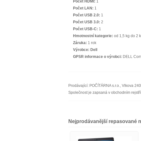
Počet HDMI:
1
Počet LAN:
1
Počet USB 2.0:
1
Počet USB 3.0:
2
Počet USB-C:
1
Hmotnostní kategorie:
od 1,5 kg do 2 
Záruka:
1 rok
Výrobce:
Dell
GPSR informace o výrobci:
DELL Compu
Prodávající: POČÍTÁRNA s.r.o., Vlkova 24
Společnost je zapsaná v obchodním rejst
Nejprodávanější repasované 