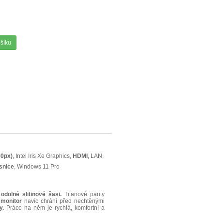
ošíku
0px)
, Intel Iris Xe Graphics,
HDMI
, LAN,
snice
, Windows 11 Pro
odolné slitinové šasi.
Titanové panty
 monitor
navíc chrání před nechtěnými
y.
Práce na něm je rychlá, komfortní a