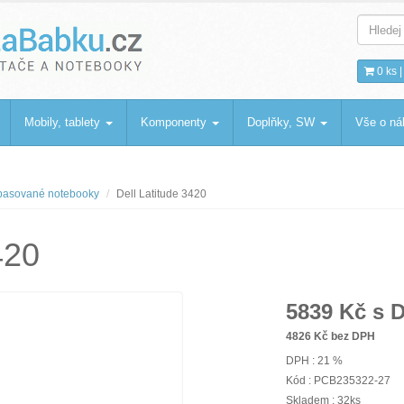
bku
.cz
0 ks 
Mobily, tablety
Komponenty
Doplňky, SW
Vše o n
asované notebooky
Dell Latitude 3420
420
5839
Kč s 
4826
Kč bez DPH
DPH : 21 %
Kód : PCB235322-27
Skladem : 32ks