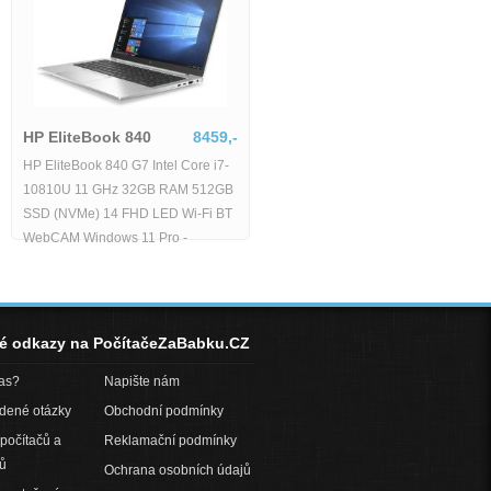
HP EliteBook 840
8459,-
HP EliteBook 840 G7 Intel Core i7-
598,-
10810U 11 GHz 32GB RAM 512GB
v B
SSD (NVMe) 14 FHD LED Wi-Fi BT
 32GB
WebCAM Windows 11 Pro -
-Fi
 -
né odkazy na PočítačeZaBabku.CZ
pas?
Napište nám
adené otázky
Obchodní podmínky
počítačů a
Reklamační podmínky
ů
Ochrana osobních údajů