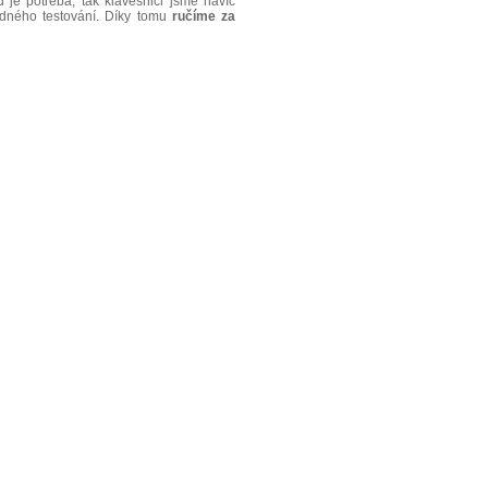
je potřeba, tak klávesnici jsme navíc
řádného testování. Díky tomu
ručíme za