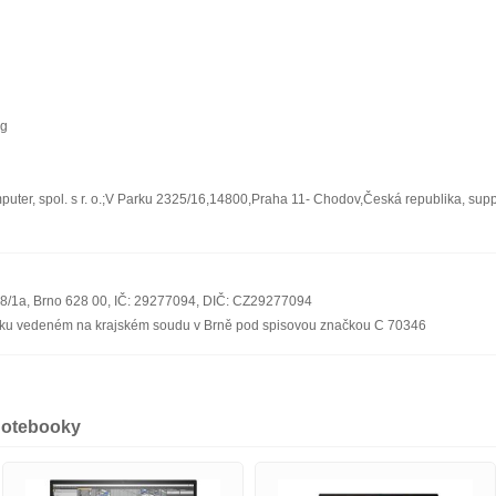
kg
ter, spol. s r. o.;V Parku 2325/16,14800,Praha 11- Chodov,Česká republika, sup
08/1a, Brno 628 00, IČ: 29277094, DIČ: CZ29277094
říku vedeném na krajském soudu v Brně pod spisovou značkou C 70346
notebooky