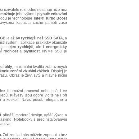
 uživatelé rozhodně nesahají níže než
umožňuje
jeho výkon i
plynulé editování
dou je technologie
Intel® Turbo Boost
 Navýšená kapacita cache paměti zase
6GB
je až
6× rychlejší než SSD SATA
, a
uští systém i aplikace prakticky okamžitě
e je nejen
rychlejší
, ale i
energeticky
 rychlost
a
plynulost
, NVMe SSD je
cí úhly
, maximální kvalita zobrazených
konkurenční vizuální zážitek.
Displej je
u. Obraz je živý, sytý a hlavně ničím
e ti umožní pracovat nebo psát i ve
ů. Klávesy jsou dobře viditelné i při
i a kdekoli. Navíc působí elegantně a
řináší moderní design, vyšší výkon a
itasking. Notebooky s předinstalovaným
racovat!
.
Zařízení od nás můžete zapnout a bez