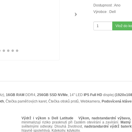
Dostupnost : Ano
Výrobce : Dell
Vlož do k
Hz),
16GB RAM
DDR4,
256GB SSD NVMe
, 14" LED
IPS
Full HD
displej
(1920x108
oth
, Čtečka paměťových karet, Čtečka otisků prstů, Webkamera,
Podsvícená kláve
Výdrž i výkon s Dell Latitude
Výkon, nadstandardní výbava, 
minimalizují riziko prasknutí při častém otevírání a zavírání.
Matný
světelnými odlesky. Dlouhá životnost,
nadstandardní výdrž baterk
hlavně spolehlivá. Kdekoliv, kdykoliv.