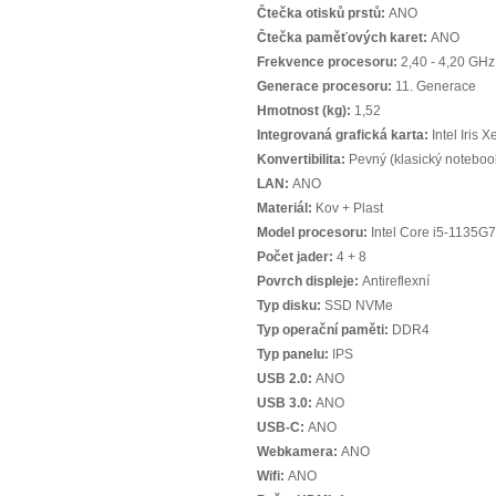
Čtečka otisků prstů:
ANO
Čtečka paměťových karet:
ANO
Frekvence procesoru:
2,40 - 4,20 GHz
Generace procesoru:
11. Generace
Hmotnost (kg):
1,52
Integrovaná grafická karta:
Intel Iris 
Konvertibilita:
Pevný (klasický noteboo
LAN:
ANO
Materiál:
Kov + Plast
Model procesoru:
Intel Core i5-1135G7
Počet jader:
4 + 8
Povrch displeje:
Antireflexní
Typ disku:
SSD NVMe
Typ operační paměti:
DDR4
Typ panelu:
IPS
USB 2.0:
ANO
USB 3.0:
ANO
USB-C:
ANO
Webkamera:
ANO
Wifi:
ANO