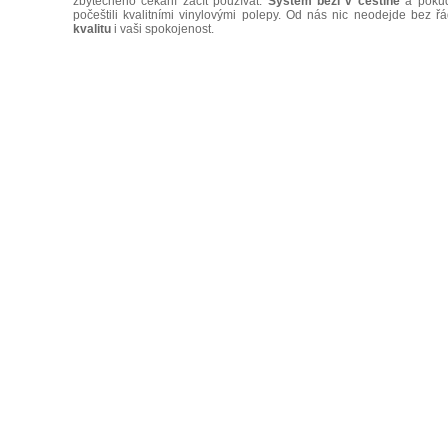
zbytečného čekání začít používat.
Systém běží v češtině
a pokud 
počeštili kvalitními vinylovými polepy. Od nás nic neodejde bez 
kvalitu
i vaši spokojenost.