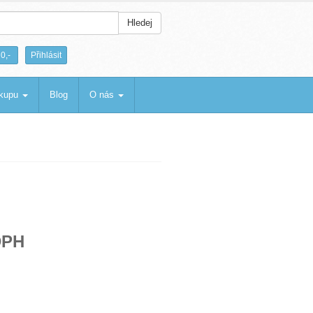
Hledej
|
0,-
Přihlásit
ákupu
Blog
O nás
DPH