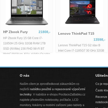
HP Zbook Fury
21808,-
Lenovo ThinkPad T15
HP Zbook Fury 15 G8 Core i7-
13
89,-
11850H 25 GHz 32GB RAM 1TB
Lenovo ThinkPad T15 G2 sta
SSD (NVMe) 156 FHD Wi-Fi BT
Intel Core i7-1185G7 30 GHz
WebCAM Num. Kláv. nVidia Quadro
RAM 512GB SSD 156 FHD Wi
RTX
BT WebCAM Windows 11 Pro
O nás
Užiteč
Naším cílem je zprostředkovat zákazníkům co
Co je re
nejširší
nabídku použité a repasované výpočetní
Často kl
techniky
. V nabídce e-shopu PocitaceZaBabku.cz
Recenze 
najdete především notebooky, počítače, LCD
notebook
monitory, tiskárny a mobilní zařízení jako tablety a