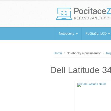
PocitaceZaBa
Repasované počítače a notebooky
Notebooky
Počítače, LCD
Domů
Notebooky a příslušenství
Rep
Dell Latitude 3