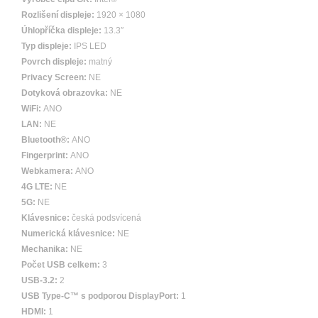
Rozlišení displeje:
1920 × 1080
Úhlopříčka displeje:
13.3″
Typ displeje:
IPS LED
Povrch displeje:
matný
Privacy Screen:
NE
Dotyková obrazovka:
NE
WiFi:
ANO
LAN:
NE
Bluetooth®:
ANO
Fingerprint:
ANO
Webkamera:
ANO
4G LTE:
NE
5G:
NE
Klávesnice:
česká podsvícená
Numerická klávesnice:
NE
Mechanika:
NE
Počet USB celkem:
3
USB-3.2:
2
USB Type-C™ s podporou DisplayPort:
1
HDMI:
1