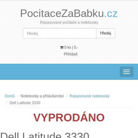
PocitaceZaBabku
.cz
Repasované počítače a notebooky
Hledej
0 ks |
0,-
Přihlásit
Navig
Domů
Notebooky a příslušenství
Repasované notebooky
Dell Latitude 3330
VYPRODÁNO
Dell Latitude 3330