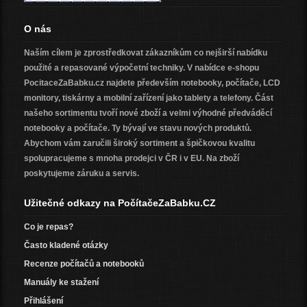
O nás
Naším cílem je zprostředkovat zákazníkům co nejširší
nabídku
použité a repasované výpočetní techniky
. V nabídce e-shopu
PocitaceZaBabku.cz najdete především notebooky, počítače, LCD
monitory, tiskárny a mobilní zařízení jako tablety a telefony. Část
našeho sortimentu tvoří nové zboží a velmi výhodné
předváděcí
notebooky a počítače
. Ty bývají ve stavu nových produktů.
Abychom vám zaručili široký sortiment a špičkovou kvalitu
spolupracujeme s mnoha prodejci v ČR i v EU. Na zboží
poskytujeme záruku a servis.
Užitečné odkazy na PočítačeZaBabku.CZ
Co je repas?
Často kladené otázky
Recenze počítačů a notebooků
Manuály ke stažení
Přihlášení