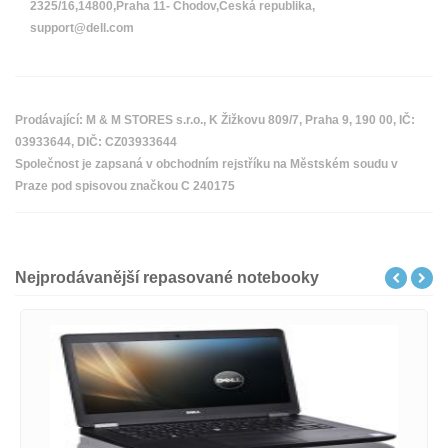
2325/16,14800,Praha 11- Chodov,Česká republika,
support@dell.com
Prodávající: M & M STORES s.r.o., K Žižkovu 809/7, Praha 9, 190 00, IČ:
03933644, DIČ: CZ03933644
Společnost je zapsaná v obchodním rejstříku na Městském soudu v
Praze pod spisovou značkou C 240175
Nejprodávanější repasované notebooky