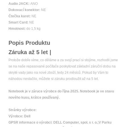
Audio JACK:
ANO
Dokovací konektor:
NE
Čtečka karet:
NE
Smart Card:
NE
Hmotnost:
do 1,5 kg
Popis Produktu
Záruka až 5 let |
Protože dobře víme, co děláme a za svojí prací si stojíme, rozhodli jsme
se na naše repasované počítače poskytovat základní záruční dobu na
skryté vady jako na nové zboží, tedy 24 měsíců. Pokud by Vám to
náhodou nestačilo, můžete si záruku prodloužit až na 5 let.
Notebook je v záruce výrobce do října 2025. Notebook je ve stavu
nového kusu, krátce používaný.
Stránky výrobce:
Výrobce:
Dell
GPSR informace o výrobci:
DELL Computer, spol. s r. o.;V Parku