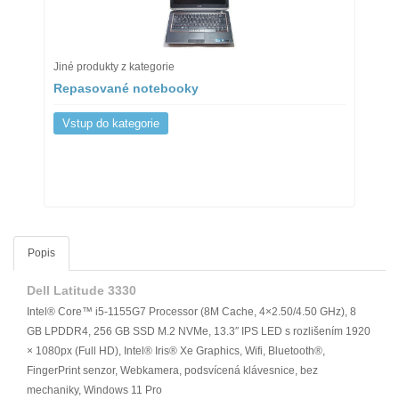
Jiné produkty z kategorie
Repasované notebooky
Vstup do kategorie
Popis
Dell Latitude 3330
Intel® Core™ i5-1155G7 Processor (8M Cache, 4×2.50/4.50 GHz), 8
GB LPDDR4, 256 GB SSD M.2 NVMe, 13.3″ IPS LED s rozlišením 1920
× 1080px (Full HD), Intel® Iris® Xe Graphics, Wifi, Bluetooth®,
FingerPrint senzor, Webkamera, podsvícená klávesnice, bez
mechaniky, Windows 11 Pro