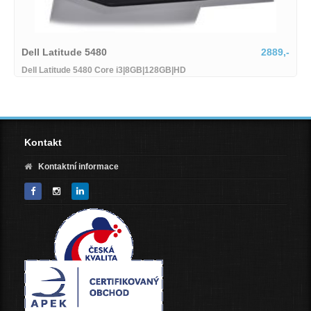
Dell Latitude 5480
2889,-
HP 
Dell Latitude 5480 Core i3|8GB|128GB|HD
HP Z
(NVM
Kontakt
Kontaktní informace