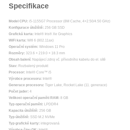
Specifikace
Model CPU:
i5-1155G7 Processor (8M Cache, 4×2.50/4.50 GHz)
Konfigurace úložiště:
256 GB SSD
Grafická karta:
Intel® Iris® Xe Graphics
WiFi karta:
Wifi 6 (802.11ax)
Operační systém:
Windows 11 Pro
Rozměry:
323.6 × 219.0 × 18.3 mm
Obsah balení:
Napájecí zdroj vč. přívodního kabelu do el. sítě
Stav:
Rozbalený produkt
Procesor:
Intel® Core™ i5
Výrobce procesoru:
Intel®
Generace procesoru:
Tiger Lake, Rocket Lake (11. generace)
Počet jader:
4
Velikost operační paměti RAM:
8 GB
Typ operační paměti:
LPDDR4
Kapacita úložiště:
256 GB
Typ úložiště:
SSD M.2 NVMe
Typ grafické karty:
integrovaná
Výrobce čipu GK:
Intel®