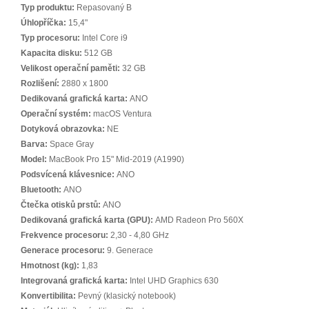
Typ produktu:
Repasovaný B
Úhlopříčka:
15,4"
Typ procesoru:
Intel Core i9
Kapacita disku:
512 GB
Velikost operační paměti:
32 GB
Rozlišení:
2880 x 1800
Dedikovaná grafická karta:
ANO
Operační systém:
macOS Ventura
Dotyková obrazovka:
NE
Barva:
Space Gray
Model:
MacBook Pro 15" Mid-2019 (A1990)
Podsvícená klávesnice:
ANO
Bluetooth:
ANO
Čtečka otisků prstů:
ANO
Dedikovaná grafická karta (GPU):
AMD Radeon Pro 560X
Frekvence procesoru:
2,30 - 4,80 GHz
Generace procesoru:
9. Generace
Hmotnost (kg):
1,83
Integrovaná grafická karta:
Intel UHD Graphics 630
Konvertibilita:
Pevný (klasický notebook)