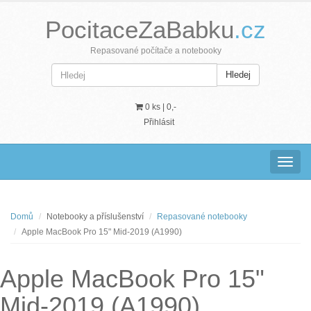
PocitaceZaBabku
.cz
Repasované počítače a notebooky
Hledej
0 ks |
0,-
Přihlásit
Navig
Domů
Notebooky a příslušenství
Repasované notebooky
Apple MacBook Pro 15" Mid-2019 (A1990)
Apple MacBook Pro 15"
Mid-2019 (A1990)