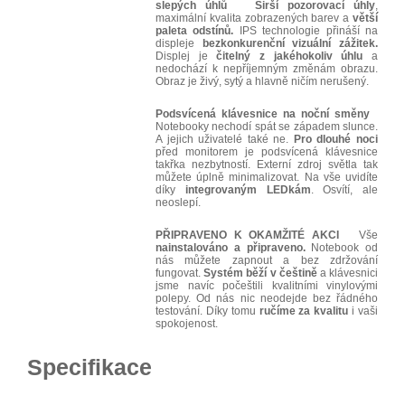
slepých úhlů
Širší pozorovací úhly
,
maximální kvalita zobrazených barev a
větší
paleta odstínů.
IPS technologie přináší na
displeje
bezkonkurenční vizuální zážitek.
Displej je
čitelný z jakéhokoliv úhlu
a
nedochází k nepříjemným změnám obrazu.
Obraz je živý, sytý a hlavně ničím nerušený.
Podsvícená klávesnice na noční směny
Notebooky nechodí spát se západem slunce.
A jejich uživatelé také ne.
Pro dlouhé noci
před monitorem je podsvícená klávesnice
takřka nezbytností. Externí zdroj světla tak
můžete úplně minimalizovat. Na vše uvidíte
díky
integrovaným LEDkám
. Osvítí, ale
neoslepí.
PŘIPRAVENO K OKAMŽITÉ AKCI
Vše
nainstalováno a připraveno.
Notebook od
nás můžete zapnout a bez zdržování
fungovat.
Systém běží v češtině
a klávesnici
jsme navíc počeštili kvalitními vinylovými
polepy. Od nás nic neodejde bez řádného
testování. Díky tomu
ručíme za kvalitu
i vaši
spokojenost.
Specifikace