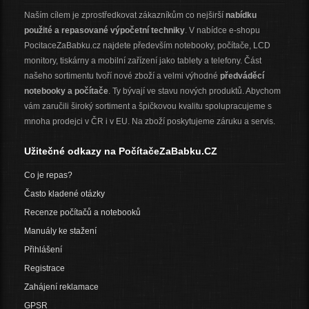
Naším cílem je zprostředkovat zákazníkům co nejširší
nabídku
použité a repasované výpočetní techniky
. V nabídce e-shopu
PocitaceZaBabku.cz najdete především notebooky, počítače, LCD
monitory, tiskárny a mobilní zařízení jako tablety a telefony. Část
našeho sortimentu tvoří nové zboží a velmi výhodné
předváděcí
notebooky a počítače
. Ty bývají ve stavu nových produktů. Abychom
vám zaručili široký sortiment a špičkovou kvalitu spolupracujeme s
mnoha prodejci v ČR i v EU. Na zboží poskytujeme záruku a servis.
Užitečné odkazy na PočítačeZaBabku.CZ
Co je repas?
Často kladené otázky
Recenze počítačů a notebooků
Manuály ke stažení
Přihlášení
Registrace
Zahájení reklamace
GPSR