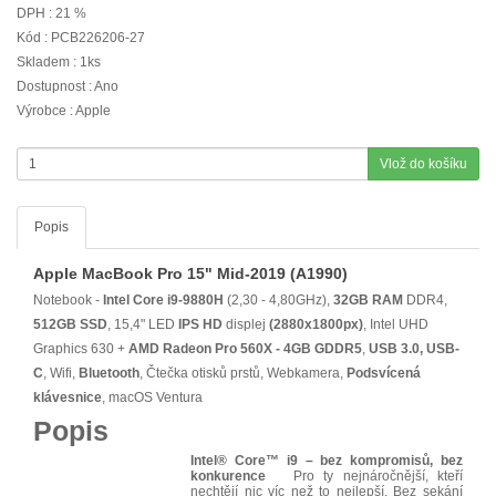
DPH : 21 %
Kód : PCB226206-27
Skladem : 1ks
Dostupnost : Ano
Výrobce : Apple
Vlož do košíku
Popis
Apple MacBook Pro 15" Mid-2019 (A1990)
Notebook -
Intel Core i9-9880H
(2,30 - 4,80GHz),
32GB RAM
DDR4,
512GB SSD
, 15,4" LED
IPS
HD
displej
(2880x1800px)
, Intel UHD
Graphics 630 +
AMD Radeon Pro 560X - 4GB GDDR5
,
USB 3.0, USB-
C
, Wifi,
Bluetooth
, Čtečka otisků prstů, Webkamera,
Podsvícená
klávesnice
, macOS Ventura
Popis
Intel® Core™ i9 – bez kompromisů, bez
konkurence
Pro ty nejnáročnější, kteří
nechtějí nic víc než to nejlepší. Bez sekání