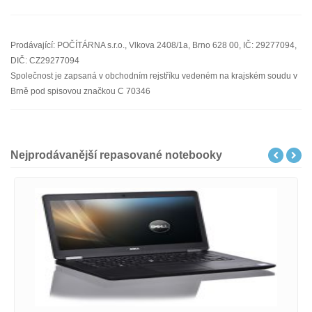
Prodávající: POČÍTÁRNA s.r.o., Vlkova 2408/1a, Brno 628 00, IČ: 29277094,
DIČ: CZ29277094
Společnost je zapsaná v obchodním rejstříku vedeném na krajském soudu v
Brně pod spisovou značkou C 70346
Nejprodávanější repasované notebooky