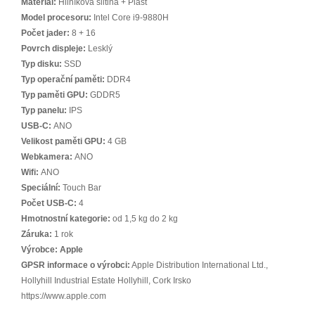
Materiál:
Hliníková slitina + Plast
Model procesoru:
Intel Core i9-9880H
Počet jader:
8 + 16
Povrch displeje:
Lesklý
Typ disku:
SSD
Typ operační paměti:
DDR4
Typ paměti GPU:
GDDR5
Typ panelu:
IPS
USB-C:
ANO
Velikost paměti GPU:
4 GB
Webkamera:
ANO
Wifi:
ANO
Speciální:
Touch Bar
Počet USB-C:
4
Hmotnostní kategorie:
od 1,5 kg do 2 kg
Záruka:
1 rok
Výrobce:
Apple
GPSR informace o výrobci:
Apple Distribution International Ltd.,
Hollyhill Industrial Estate Hollyhill, Cork Irsko
https://www.apple.com