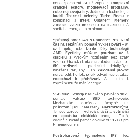
nebo zpomalení. Ať už zapnete
komplexní
grafické editory, modelovací programy,
nebo nejnovější hry.
Jedinečná technologie
Intel® Thermal Velocity Turbo Boost
v
kombinaci s
Intel® Optane™ Memory
zaručuje využití procesoru na maximum. A
spotřebu energie na minimum.
Špičkový obraz 24/7 s Radeon™ Pro
Není
čas na sekání ani pomalé vykreslování
– ať
už hrajete, nebo tvoříte. Díky
technologii
AMD Eyefinity můžete používat až 6
displejů
s vysokým rozlišením bez ztráty
výkonu. Grafická karta s přehledem zvládne i
8K rozlišení
s precizními detaily.Byla
navržena tak, aby ji ani
celodenní provoz
nerozhodil. Perfektně tak odvádí teplo, takže
nedochází k přehřívání.
A s ním k
zbytečnému ždímání energie.
SSD disk
Princip klasického pevného disku
pomalu válcuje
SSD technologie.
Mechanické součástky náchylné na
poškození jsou nahrazeny
elektronickými.
Ty jsou zároveň
rychlejší, tišší a šetrnější
na spotřebu
elektrické energie. Tichá,
odolná a rychlá paměť o velikosti
512GB
pro
ty nejnáročnější.
Pestrobarevná technologie IPS bez