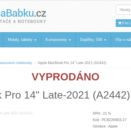
bku
.cz
0 ks 
Mobily, tablety
Komponenty
Doplňky, SW
Vše o n
asované notebooky
Apple MacBook Pro 14" Late-2021 (A2442)
VYPRODÁNO
 Pro 14" Late-2021 (A2442)
DPH : 21 %
Kód : PCB226903-27
Výrobce : Apple