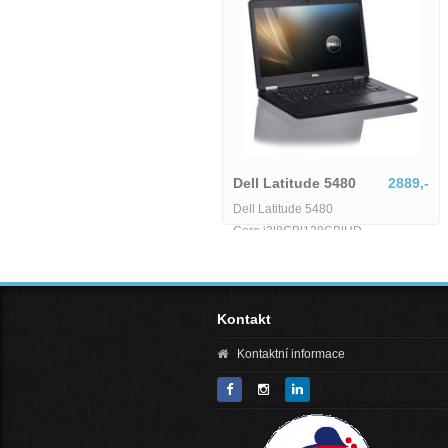
Dell Latitude 5580-MU-1-
IB06155
6425,-
Dell Latitude 5480
2889,-
Dell Latitude 5580-MU-1-IB06155
Dell Latitude 5480
Core i3|8GB|128GB|HD
Kontakt
Kontaktní informace