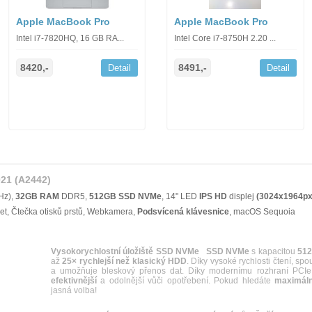
Apple MacBook Pro
Apple MacBook Pro
Intel i7-7820HQ, 16 GB RA...
Intel Core i7-8750H 2.20 ...
8420,-
8491,-
Detail
Detail
21 (A2442)
Hz),
32GB RAM
DDR5,
512GB SSD NVMe
, 14" LED
IPS
HD
displej
(3024x1964px
et, Čtečka otisků prstů, Webkamera,
Podsvícená klávesnice
, macOS Sequoia
Vysokorychlostní úložiště SSD NVMe
SSD NVMe
s kapacitou
51
až
25× rychlejší než klasický HDD
. Díky vysoké rychlosti čtení, spo
a umožňuje bleskový přenos dat. Díky modernímu rozhraní PCI
efektivnější
a odolnější vůči opotřebení. Pokud hledáte
maximální
jasná volba!