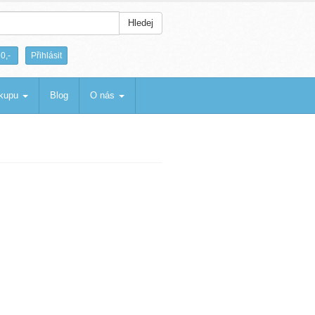
Hledej
|
0,-
Přihlásit
ákupu
Blog
O nás