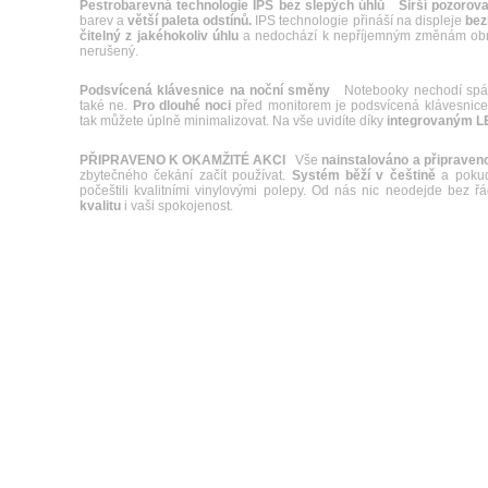
Pestrobarevná technologie IPS bez slepých úhlů
Širší pozorova
barev a
větší paleta odstínů.
IPS technologie přináší na displeje
bez
čitelný z jakéhokoliv úhlu
a nedochází k nepříjemným změnám obraz
nerušený.
Podsvícená klávesnice na noční směny
Notebooky nechodí spát s
také ne.
Pro dlouhé noci
před monitorem je podsvícená klávesnice t
tak můžete úplně minimalizovat. Na vše uvidíte díky
integrovaným 
PŘIPRAVENO K OKAMŽITÉ AKCI
Vše
nainstalováno a připraveno
zbytečného čekání začít používat.
Systém běží v češtině
a pokud 
počeštili kvalitními vinylovými polepy. Od nás nic neodejde bez 
kvalitu
i vaši spokojenost.