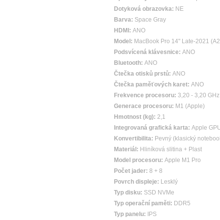
Dotyková obrazovka:
NE
Barva:
Space Gray
HDMI:
ANO
Model:
MacBook Pro 14" Late-2021 (A
Podsvícená klávesnice:
ANO
Bluetooth:
ANO
Čtečka otisků prstů:
ANO
Čtečka paměťových karet:
ANO
Frekvence procesoru:
3,20 - 3,20 GHz
Generace procesoru:
M1 (Apple)
Hmotnost (kg):
2,1
Integrovaná grafická karta:
Apple GP
Konvertibilita:
Pevný (klasický noteboo
Materiál:
Hliníková slitina + Plast
Model procesoru:
Apple M1 Pro
Počet jader:
8 + 8
Povrch displeje:
Lesklý
Typ disku:
SSD NVMe
Typ operační paměti:
DDR5
Typ panelu:
IPS