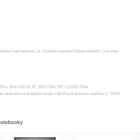
bution International Ltd., Hollyhill Industrial Estate Hollyhill, Cork Irsko
08/1a, Brno 628 00, IČ: 29277094, DIČ: CZ29277094
říku vedeném na krajském soudu v Brně pod spisovou značkou C 70346
notebooky