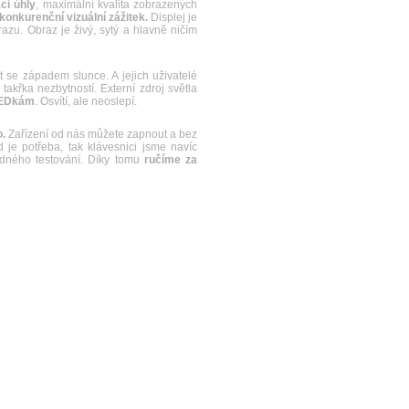
cí úhly
, maximální kvalita zobrazených
konkurenční vizuální zážitek.
Displej je
u. Obraz je živý, sytý a hlavně ničím
e západem slunce. A jejich uživatelé
akřka nezbytností. Externí zdroj světla
LEDkám
. Osvítí, ale neoslepí.
.
Zařízení od nás můžete zapnout a bez
je potřeba, tak klávesnici jsme navíc
řádného testování. Díky tomu
ručíme za