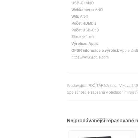
USB-C:
ANO
Webkamera:
ANO
Wifi:
ANO
Počet HDMI:
1
Počet USB-C:
3
Záruka:
1 rok
Výrobce:
Apple
GPSR informace o výrobci:
Apple Distri
https://www.apple.com
Prodávající: POČÍTÁRNA s.r.o., Vlkova 24
Společnost je zapsaná v obchodním rejst
Nejprodávanější repasované 