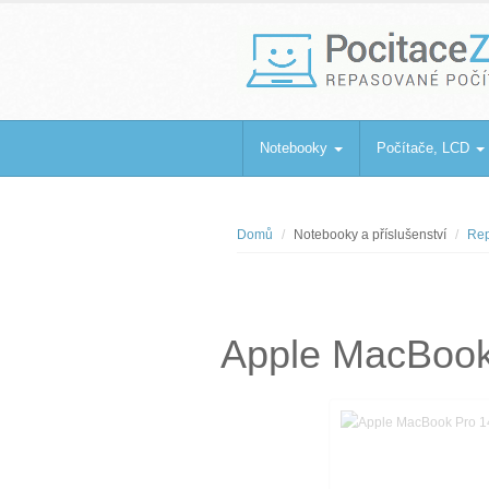
PocitaceZaBa
Repasované počítače a notebooky
Notebooky
Počítače, LCD
Domů
Notebooky a příslušenství
Rep
Apple MacBook