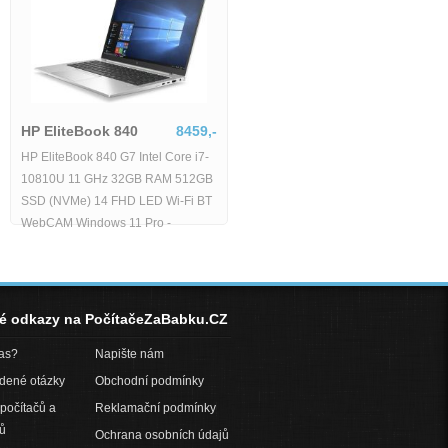
HP EliteBook 840
8459,-
HP EliteBook 840 G7 Intel Core i7-
10810U 11 GHz 32GB RAM 512GB
SSD (NVMe) 14 FHD LED Wi-Fi BT
WebCAM Windows 11 Pro -
né odkazy na PočítačeZaBabku.CZ
pas?
Napište nám
adené otázky
Obchodní podmínky
počítačů a
Reklamační podmínky
ů
Ochrana osobních údajů