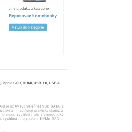
Jiné produkty z kategorie
Repasované notebooky
Vstup do kategorie
)
, Apple GPU,
HDMI
,
USB 3.0, USB-C
,
2GB
je až
6× rychlejší než SSD SATA
, a
uští systém i aplikace prakticky okamžitě
e je nejen
rychlejší
, ale i
energeticky
 rychlost
a
plynulost
, NVMe SSD je