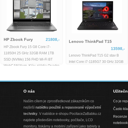
HP Zbook Fury
21808,-
Lenovo ThinkPad T15
HP Zbook Fury 15 G8 Core i7-
13598,-
11850H 25 GHz 32GB RAM 1TB
Lenovo ThinkPad T15 G2 stav B
SSD (NVMe) 156 FHD Wi-Fi BT
Intel Core i7-1185G7 30 GHz 32GB
WebCAM Num. Kláv. nVidia Quadro
RAM 512GB SSD 156 FHD Wi-Fi
RTX
BT WebCAM Windows 11 Pro -
O nás
Užiteč
Naším cílem je zprostředkovat zákazníkům co
Co je re
nejširší
nabídku použité a repasované výpočetní
Často kl
techniky
. V nabídce e-shopu PocitaceZaBabku.cz
Recenze 
najdete především notebooky, počítače, LCD
notebook
monitory, tiskárny a mobilní zařízení jako tablety a