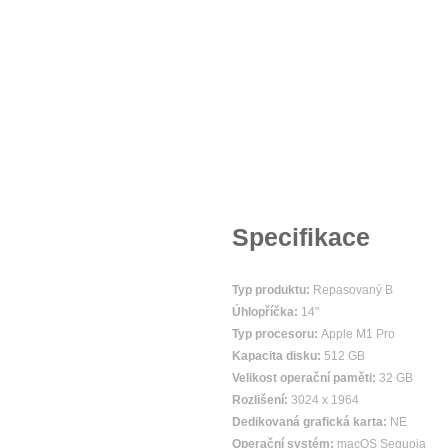
Specifikace
Typ produktu:
Repasovaný B
Úhlopříčka:
14"
Typ procesoru:
Apple M1 Pro
Kapacita disku:
512 GB
Velikost operační paměti:
32 GB
Rozlišení:
3024 x 1964
Dedikovaná grafická karta:
NE
Operační systém:
macOS Sequoia