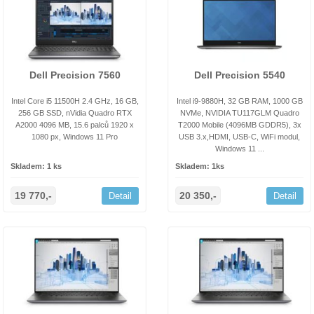
Dell Precision 7560
Dell Precision 5540
Intel Core i5 11500H 2.4 GHz, 16 GB,
Intel i9-9880H, 32 GB RAM, 1000 GB
256 GB SSD, nVidia Quadro RTX
NVMe, NVIDIA TU117GLM Quadro
A2000 4096 MB, 15.6 palců 1920 x
T2000 Mobile (4096MB GDDR5), 3x
1080 px, Windows 11 Pro
USB 3.x,HDMI, USB-C, WiFi modul,
Windows 11 ...
Skladem: 1 ks
Skladem: 1ks
19 770,-
20 350,-
Detail
Detail