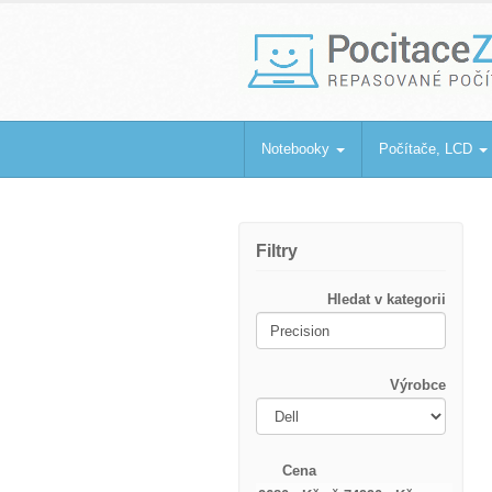
PocitaceZaBa
Repasované počítače a notebooky
Notebooky
Počítače, LCD
Filtry
Hledat v kategorii
Výrobce
Cena