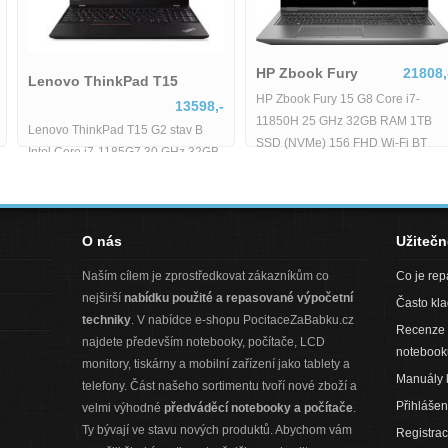
HP Zbook Fury
21808,-
Lenovo ThinkPad T15
HP Zbook Fury 15 G8 Core i7-
13598,-
11850H 25 GHz 32GB RAM 1TB
Lenovo ThinkPad T15 G2 stav B
SSD (NVMe) 156 FHD Wi-Fi BT
Intel Core i7-1185G7 30 GHz 32GB
WebCAM Num. Kláv. nVidia Quadro
RAM 512GB SSD 156 FHD Wi-Fi
RTX
BT WebCAM Windows 11 Pro -
O nás
Užiteč
Naším cílem je zprostředkovat zákazníkům co
Co je re
nejširší
nabídku použité a repasované výpočetní
Často kl
techniky
. V nabídce e-shopu PocitaceZaBabku.cz
Recenze 
najdete především notebooky, počítače, LCD
notebook
monitory, tiskárny a mobilní zařízení jako tablety a
Manuály 
telefony. Část našeho sortimentu tvoří nové zboží a
Přihlášen
velmi výhodné
předváděcí notebooky a počítače
.
Ty bývají ve stavu nových produktů. Abychom vám
Registra