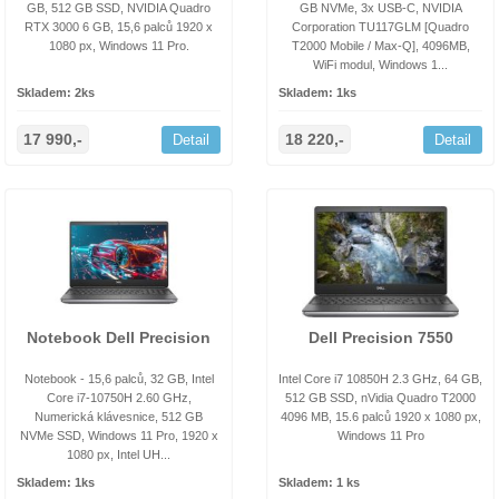
GB, 512 GB SSD, NVIDIA Quadro
GB NVMe, 3x USB-C, NVIDIA
RTX 3000 6 GB, 15,6 palců 1920 x
Corporation TU117GLM [Quadro
1080 px, Windows 11 Pro.
T2000 Mobile / Max-Q], 4096MB,
WiFi modul, Windows 1...
Skladem: 2ks
Skladem: 1ks
17 990,-
18 220,-
Detail
Detail
Notebook Dell Precision
Dell Precision 7550
Notebook - 15,6 palců, 32 GB, Intel
Intel Core i7 10850H 2.3 GHz, 64 GB,
Core i7-10750H 2.60 GHz,
512 GB SSD, nVidia Quadro T2000
Numerická klávesnice, 512 GB
4096 MB, 15.6 palců 1920 x 1080 px,
NVMe SSD, Windows 11 Pro, 1920 x
Windows 11 Pro
1080 px, Intel UH...
Skladem: 1ks
Skladem: 1 ks