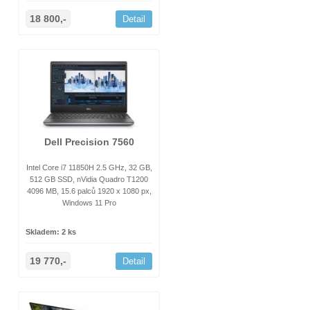
18 800,-
Detail
Dell Precision 7560
Intel Core i7 11850H 2.5 GHz, 32 GB,
512 GB SSD, nVidia Quadro T1200
4096 MB, 15.6 palců 1920 x 1080 px,
Windows 11 Pro
Skladem: 2 ks
19 770,-
Detail