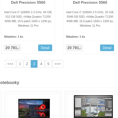
Dell Precision 5560
Dell Precision 5560
Intel Core i7 11800H 2.3 GHz, 64 GB,
Intel Core i7 11850H 2.5 GHz, 32 GB,
512 GB SSD, nVidia Quadro T1200
2048 GB SSD, nVidia Quadro T1200
4096 MB, 15.6 palců 1920 x 1200 px,
4096 MB, 15.6 palců 1920 x 1200 px,
Windows 11 Pro
Windows 11 Pro
Skladem: 1 ks
Skladem: 1 ks
20 781,-
20 781,-
Detail
Detail
<<<
1
2
3
4
5
>>>
notebooky