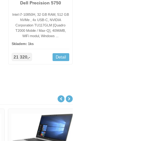
Dell Precision 5750
Intel i7-10850H, 32 GB RAM, 512 GB
NVMe , 4x USB-C, NVIDIA
Corporation TU117GLM [Quadro
T2000 Mobile / Max-Q], 4096MB,
WiFi modul, Windows ...
Skladem: 1ks
21 320,-
Detail