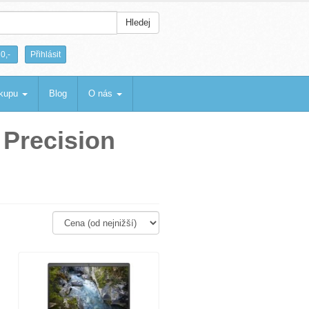
Hledej
|
0,-
Přihlásit
ákupu
Blog
O nás
Precision
: