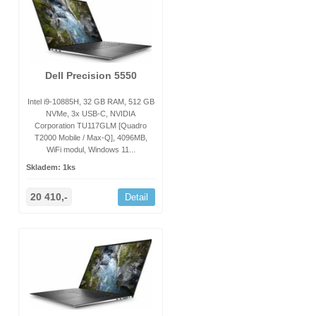
Dell Precision 5550
Intel i9-10885H, 32 GB RAM, 512 GB
NVMe, 3x USB-C, NVIDIA
Corporation TU117GLM [Quadro
T2000 Mobile / Max-Q], 4096MB,
WiFi modul, Windows 11...
Skladem: 1ks
20 410,-
Detail