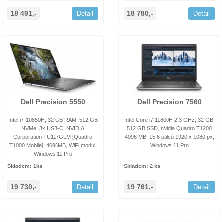
18 491,-
18 780,-
Detail
Detail
Dell Precision 5550
Dell Precision 7560
Intel i7-10850H, 32 GB RAM, 512 GB
Intel Core i7 11800H 2.3 GHz, 32 GB,
NVMe, 3x USB-C, NVIDIA
512 GB SSD, nVidia Quadro T1200
Corporation TU117GLM [Quadro
4096 MB, 15.6 palců 1920 x 1080 px,
T1000 Mobile], 4096MB, WiFi modul,
Windows 11 Pro
Windows 11 Pro
Skladem: 1ks
Skladem: 2 ks
19 730,-
19 761,-
Detail
Detail