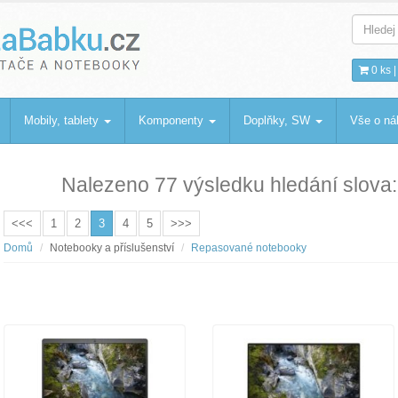
bku
.cz
0 ks 
Mobily, tablety
Komponenty
Doplňky, SW
Vše o n
Nalezeno 77 výsledku hledání slova
<<<
1
2
3
4
5
>>>
Domů
Notebooky a příslušenství
Repasované notebooky