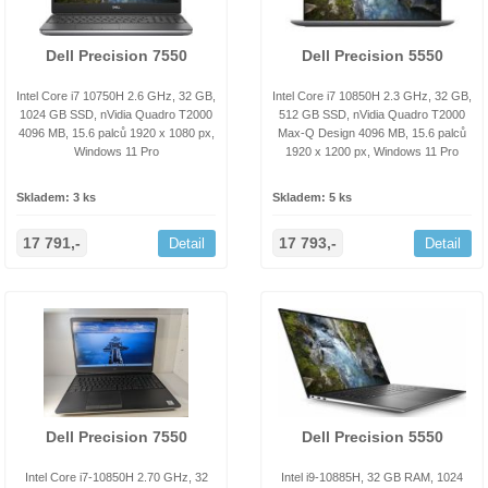
Dell Precision 7550
Dell Precision 5550
Intel Core i7 10750H 2.6 GHz, 32 GB,
Intel Core i7 10850H 2.3 GHz, 32 GB,
1024 GB SSD, nVidia Quadro T2000
512 GB SSD, nVidia Quadro T2000
4096 MB, 15.6 palců 1920 x 1080 px,
Max-Q Design 4096 MB, 15.6 palců
Windows 11 Pro
1920 x 1200 px, Windows 11 Pro
Skladem: 3 ks
Skladem: 5 ks
17 791,-
17 793,-
Detail
Detail
Dell Precision 7550
Dell Precision 5550
Intel Core i7-10850H 2.70 GHz, 32
Intel i9-10885H, 32 GB RAM, 1024