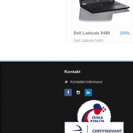
Dell Latitude 5580-MU-1-
Dell Latitude 5480
2889,-
IB06155
6425,-
Dell Latitude 5480
Dell Latitude 5580-MU-1-IB06155
Core i3|8GB|128GB|HD
Kontakt
Kontaktní informace