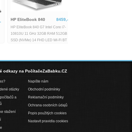
HP EliteBook 840
8459,-
HP EliteBook 840 G7 Intel Core i7-
10810U 11 GHz 32GB RAM 512GB
SSD (NVMe) 14 FHD LED Wi-Fi BT
WebCAM Windows 11 Pro -
né odkazy na PočítačeZaBabku.CZ
pas?
Napište nám
adené otázky
Obchodní podmínky
počítačů a
Reklamační podmínky
ů
Ochrana osobních údajů
ke stažení
Popis použitých cookies
í
Nastavit pravidla cookies
ce