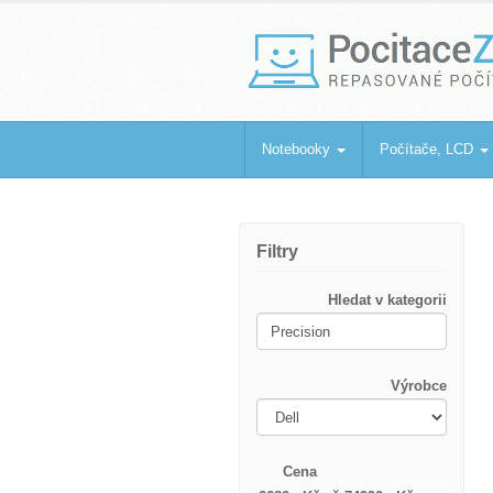
PocitaceZaBa
Repasované počítače a notebooky
Notebooky
Počítače, LCD
Filtry
Hledat v kategorii
Výrobce
Cena