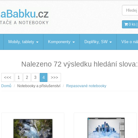
bku
.cz
0 ks 
Mobily, tablety
Komponenty
Doplňky, SW
Vše o n
Nalezeno 72 výsledku hledání slova
<<<
1
2
3
4
>>>
Domů
Notebooky a příslušenství
Repasované notebooky