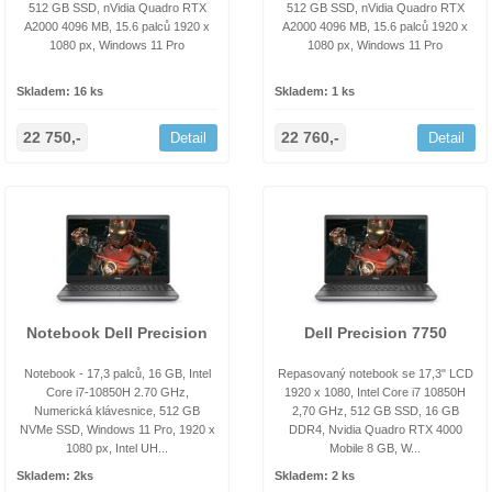
512 GB SSD, nVidia Quadro RTX
512 GB SSD, nVidia Quadro RTX
A2000 4096 MB, 15.6 palců 1920 x
A2000 4096 MB, 15.6 palců 1920 x
1080 px, Windows 11 Pro
1080 px, Windows 11 Pro
Skladem: 16 ks
Skladem: 1 ks
22 750,-
22 760,-
Detail
Detail
Notebook Dell Precision
Dell Precision 7750
Notebook - 17,3 palců, 16 GB, Intel
Repasovaný notebook se 17,3" LCD
Core i7-10850H 2.70 GHz,
1920 x 1080, Intel Core i7 10850H
Numerická klávesnice, 512 GB
2,70 GHz, 512 GB SSD, 16 GB
NVMe SSD, Windows 11 Pro, 1920 x
DDR4, Nvidia Quadro RTX 4000
1080 px, Intel UH...
Mobile 8 GB, W...
Skladem: 2ks
Skladem: 2 ks