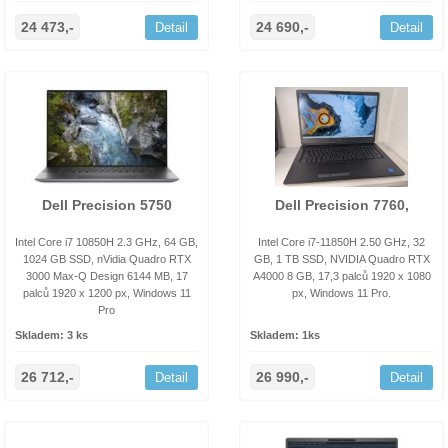
24 473,-
24 690,-
Detail
Detail
Dell Precision 5750
Dell Precision 7760,
Intel Core i7 10850H 2.3 GHz, 64 GB,
Intel Core i7-11850H 2.50 GHz, 32
1024 GB SSD, nVidia Quadro RTX
GB, 1 TB SSD, NVIDIA Quadro RTX
3000 Max-Q Design 6144 MB, 17
A4000 8 GB, 17,3 palců 1920 x 1080
palců 1920 x 1200 px, Windows 11
px, Windows 11 Pro.
Pro
Skladem: 3 ks
Skladem: 1ks
26 712,-
26 990,-
Detail
Detail