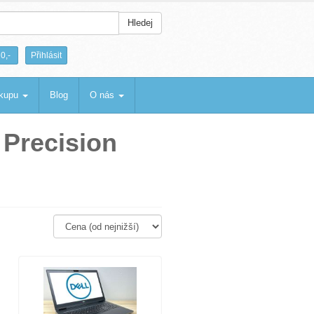
Hledej
|
0,-
Přihlásit
ákupu
Blog
O nás
Precision
: