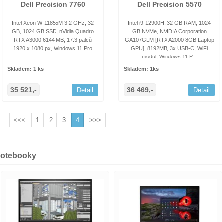
Dell Precision 7760
Dell Precision 5570
Intel Xeon W-11855M 3.2 GHz, 32
Intel i9-12900H, 32 GB RAM, 1024
GB, 1024 GB SSD, nVidia Quadro
GB NVMe, NVIDIA Corporation
RTX A3000 6144 MB, 17.3 palců
GA107GLM [RTX A2000 8GB Laptop
1920 x 1080 px, Windows 11 Pro
GPU], 8192MB, 3x USB-C, WiFi
modul, Windows 11 P...
Skladem: 1 ks
Skladem: 1ks
35 521,-
36 469,-
Detail
Detail
<<<
1
2
3
4
>>>
notebooky