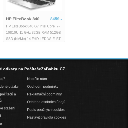
HP EliteBook 840
8459,-
HP EliteBook 840 G7 Intel Core i7-
10810U 11 GHz 32GB RAM 512GB
SSD (NVMe) 14 FHD LED Wi-Fi BT
WebCAM Windows 11 Pro -
né odkazy na PočítačeZaBabku.CZ
pas?
Napište nám
adené otázky
Obchodní podmínky
počítačů a
Reklamační podmínky
ů
Ochrana osobních údajů
ke stažení
Popis použitých cookies
í
Nastavit pravidla cookies
ce