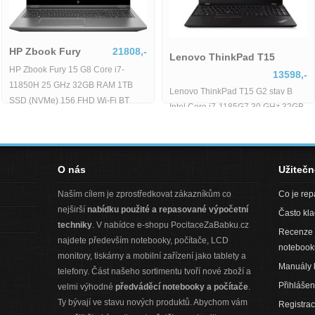
HP Zbook Fury
21808,-
Lenovo ThinkPad T15
HP Zbook Fury 15 G8 Core i7-
13598,-
11850H 25 GHz 32GB RAM 1TB
Lenovo ThinkPad T15 G2 stav B
SSD (NVMe) 156 FHD Wi-Fi BT
Intel Core i7-1185G7 30 GHz 32GB
WebCAM Num. Kláv. nVidia Quadro
RAM 512GB SSD 156 FHD Wi-Fi
RTX
BT WebCAM Windows 11 Pro -
O nás
Užiteč
Naším cílem je zprostředkovat zákazníkům co
Co je re
nejširší
nabídku použité a repasované výpočetní
Často kl
techniky
. V nabídce e-shopu PocitaceZaBabku.cz
Recenze 
najdete především notebooky, počítače, LCD
notebook
monitory, tiskárny a mobilní zařízení jako tablety a
Manuály 
telefony. Část našeho sortimentu tvoří nové zboží a
Přihlášen
velmi výhodné
předváděcí notebooky a počítače
.
Ty bývají ve stavu nových produktů. Abychom vám
Registra