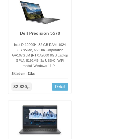
Dell Precision 5570
Intel i9-12900H, 32 GB RAM, 1024
GB NVMe, NVIDIA Corporation
GA107GLM [RTX A2000 8GB Laptop
GPU], 8192MB, 3x USB-C, WiFi
modul, Windows 11 P...
Skladem: 11ks
32 820,-
Detail