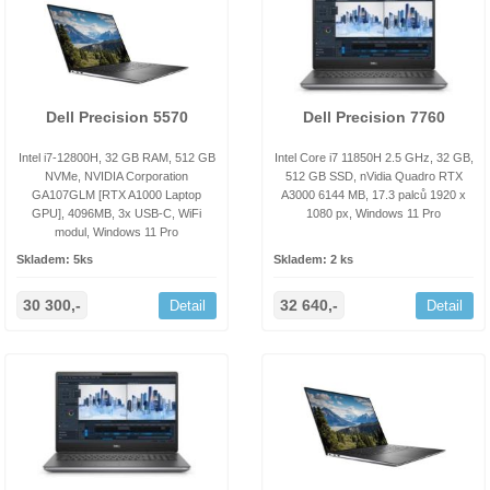
Dell Precision 5570
Dell Precision 7760
Intel i7-12800H, 32 GB RAM, 512 GB
Intel Core i7 11850H 2.5 GHz, 32 GB,
NVMe, NVIDIA Corporation
512 GB SSD, nVidia Quadro RTX
GA107GLM [RTX A1000 Laptop
A3000 6144 MB, 17.3 palců 1920 x
GPU], 4096MB, 3x USB-C, WiFi
1080 px, Windows 11 Pro
modul, Windows 11 Pro
Skladem: 5ks
Skladem: 2 ks
30 300,-
32 640,-
Detail
Detail