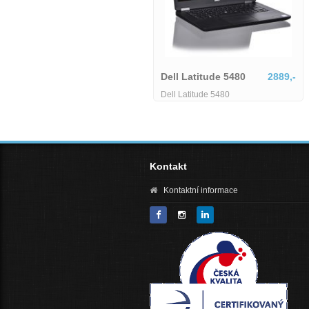
Dell Latitude 5580-MU-1-
Dell Latitude 5480
2889,-
IB06155
6425,-
Dell Latitude 5480
Dell Latitude 5580-MU-1-IB06155
Core i3|8GB|128GB|HD
Kontakt
Kontaktní informace