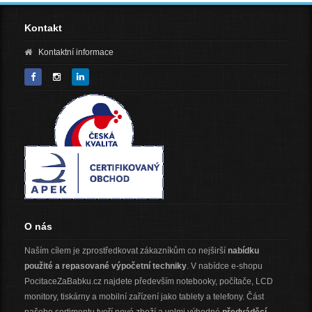
Kontakt
Kontaktní informace
O nás
Naším cílem je zprostředkovat zákazníkům co nejširší
nabídku
použité a repasované výpočetní techniky
. V nabídce e-shopu
PocitaceZaBabku.cz najdete především notebooky, počítače, LCD
monitory, tiskárny a mobilní zařízení jako tablety a telefony. Část