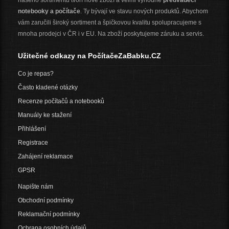
našeho sortimentu tvoří nové zboží a velmi výhodné
předváděcí
notebooky a počítače
. Ty bývají ve stavu nových produktů. Abychom
vám zaručili široký sortiment a špičkovou kvalitu spolupracujeme s
mnoha prodejci v ČR i v EU. Na zboží poskytujeme záruku a servis.
Užitečné odkazy na PočítačeZaBabku.CZ
Co je repas?
Často kladené otázky
Recenze počítačů a notebooků
Manuály ke stažení
Přihlášení
Registrace
Zahájení reklamace
GPSR
Napište nám
Obchodní podmínky
Reklamační podmínky
Ochrana osobních údajů