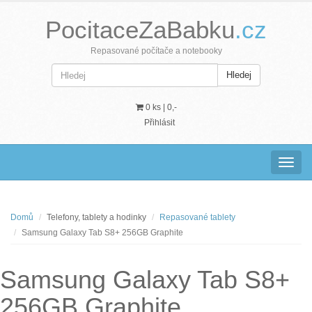
PocitaceZaBabku
.cz
Repasované počítače a notebooky
Hledej
0 ks |
0,-
Přihlásit
Navig
Domů
Telefony, tablety a hodinky
Repasované tablety
Samsung Galaxy Tab S8+ 256GB Graphite
Samsung Galaxy Tab S8+
256GB Graphite