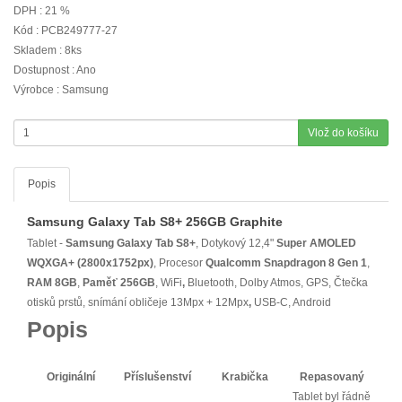
DPH : 21 %
Kód : PCB249777-27
Skladem : 8ks
Dostupnost : Ano
Výrobce : Samsung
Vlož do košíku
Popis
Samsung Galaxy Tab S8+ 256GB Graphite
Tablet -
Samsung Galaxy Tab S8+
, Dotykový 12,4"
Super AMOLED
WQXGA+
(2800x1752px)
, Procesor
Qualcomm Snapdragon 8 Gen 1
,
RAM 8GB
,
Paměť 256GB
,
WiFi
,
Bluetooth, Dolby Atmos, GPS, Čtečka
otisků prstů, snímání obličeje 13Mpx + 12Mpx
,
USB-C, Android
Popis
Originální
Příslušenství
Krabička
Repasovaný
Tablet byl řádně