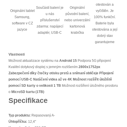
otestován a
Součástí balení je
Originální
Originální tablet
vyčištěn. Je
u nás
původní balení,
Samsung,
100% funkční.
příslušenství
nebo univerzální
software v CZ
Baterie byla
zdarma: napájecí
kartonová
jazyce
otestována a její
adaptér, USB-C
krabička
dobrý stav
garantujeme
Vlastnosti
Možnost aktualizace systému na
Android 15
Podpora 5G připojení
Kvalitní dotykový displej s jemným rozlišením
2800x1752px
Zabezpečení díky čtečky otisku prstů a snímaní obličeje
Připojení
pomocí USB-C
Natáčení videa až ve 4K
Možnost rozšířit úložiště
pomocí SD karty o velikosti 1 TB
Možnost rozšíření úložného prostoru
o
MicroSD kartu (1TB)
Specifikace
Typ produktu:
Repasovaný A-
Úhlopříčka:
12,4"