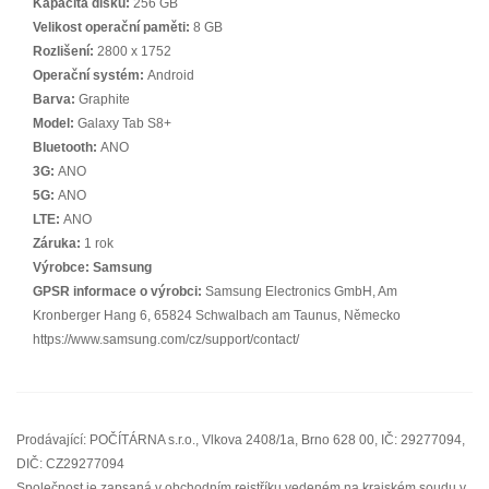
Kapacita disku:
256 GB
Velikost operační paměti:
8 GB
Rozlišení:
2800 x 1752
Operační systém:
Android
Barva:
Graphite
Model:
Galaxy Tab S8+
Bluetooth:
ANO
3G:
ANO
5G:
ANO
LTE:
ANO
Záruka:
1 rok
Výrobce:
Samsung
GPSR informace o výrobci:
Samsung Electronics GmbH, Am
Kronberger Hang 6, 65824 Schwalbach am Taunus, Německo
https://www.samsung.com/cz/support/contact/
Prodávající: POČÍTÁRNA s.r.o., Vlkova 2408/1a, Brno 628 00, IČ: 29277094,
DIČ: CZ29277094
Společnost je zapsaná v obchodním rejstříku vedeném na krajském soudu v