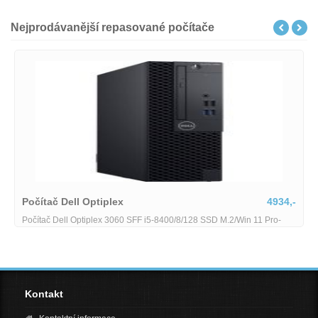
Nejprodávanější repasované počítače
Počítač Dell Optiplex
4934,-
Počítač Dell Optiplex 3060 SFF i5-8400/8/128 SSD M.2/Win 11 Pro-
RP706-i5-8-128
Kontakt