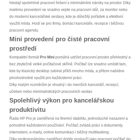
hledají spolehlivé pracovní řešení s minimálními nároky na prostor. Díky
malému provedení se snadno vejde na pracovní stůl, za monitor nebo
do moderní kancelářské sestavy, kde je důležitý pořádek a efektivní
využití místa. Hodí se pro firmy, domácí kanceláře, recepce i běžnou
pracovní agendu.
Mini provedení pro čisté pracovní
prostředí
Kompaktní formát
Pro Mini
pomáhá udržet pracovní prostor přehledný a
bez zbytečně velké počítačové skříně. Počítač lze snadno umístit tam,
kde by klasický desktop zabíral příliš mnoho místa, a přitom nabídne
plnohodnotné využití pro každodenní práci.
Díky malým rozměrům je vhodný i do menších kanceláří, recepcí,
učeben nebo minimalistických pracovních sestav.
Spolehlivý výkon pro kancelářskou
produktivitu
Řada HP Pro je zaměřená na firemní stabilitu, jednoduché nasazení a
pohodlné každodenní používání. Počítač zvládá práci s dokumenty,
internetem, e-maily, online komunikaci i běžný multitasking.
Díky profesionálnímu zaměření dobře poslouží jako pracovní počítač do