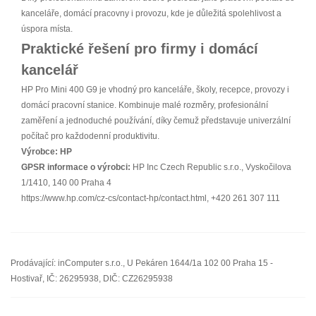
kanceláře, domácí pracovny i provozu, kde je důležitá spolehlivost a
úspora místa.
Praktické řešení pro firmy i domácí
kancelář
HP Pro Mini 400 G9 je vhodný pro kanceláře, školy, recepce, provozy i
domácí pracovní stanice. Kombinuje malé rozměry, profesionální
zaměření a jednoduché používání, díky čemuž představuje univerzální
počítač pro každodenní produktivitu.
Výrobce:
HP
GPSR informace o výrobci:
HP Inc Czech Republic s.r.o., Vyskočilova
1/1410, 140 00 Praha 4
https://www.hp.com/cz-cs/contact-hp/contact.html, +420 261 307 111
Prodávající: inComputer s.r.o., U Pekáren 1644/1a 102 00 Praha 15 -
Hostivař, IČ: 26295938, DIČ: CZ26295938