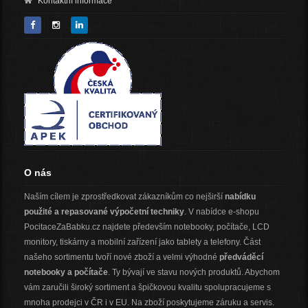
Kontaktní informace
O nás
Naším cílem je zprostředkovat zákazníkům co nejširší
nabídku
použité a repasované výpočetní techniky
. V nabídce e-shopu
PocitaceZaBabku.cz najdete především notebooky, počítače, LCD
monitory, tiskárny a mobilní zařízení jako tablety a telefony. Část
našeho sortimentu tvoří nové zboží a velmi výhodné
předváděcí
notebooky a počítače
. Ty bývají ve stavu nových produktů. Abychom
vám zaručili široký sortiment a špičkovou kvalitu spolupracujeme s
mnoha prodejci v ČR i v EU. Na zboží poskytujeme záruku a servis.