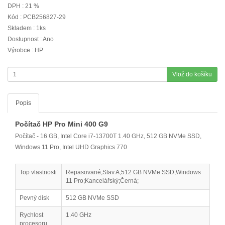
DPH : 21 %
Kód : PCB256827-29
Skladem : 1ks
Dostupnost : Ano
Výrobce : HP
Vlož do košíku
Popis
Počítač HP Pro Mini 400 G9
Počítač - 16 GB, Intel Core i7-13700T 1.40 GHz, 512 GB NVMe SSD,
Windows 11 Pro, Intel UHD Graphics 770
Top vlastnosti
Repasované;Stav A;512 GB NVMe SSD;Windows
11 Pro;Kancelářský;Černá;
Pevný disk
512 GB NVMe SSD
Rychlost
1.40 GHz
procesoru