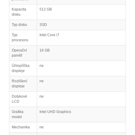
Kapacita
512 GB
disku
Typ disku
SSD
Typ
Intel Core i7
procesoru
Operační
16 GB
paměť
Úhlopříčka
ne
displeje
Rozlišení
ne
displeje
Dotykové
ne
LCD
Grafika
Intel UHD Graphics
model
Mechanika
ne