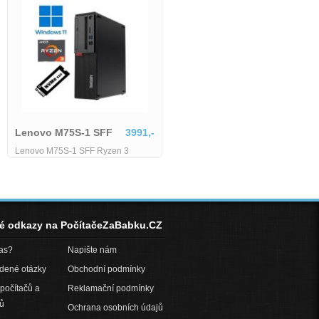
6179,-
TWR - i5-
Lenovo M75S-1 SFF
3991,-
GB SSD
Lenovo M75S-1 SFF Ryzen 3
3200G - 8 GB - 256 GB SSD
né odkazy na PočítačeZaBabku.CZ
pas?
Napište nám
adené otázky
Obchodní podmínky
počítačů a
Reklamační podmínky
ů
Ochrana osobních údajů