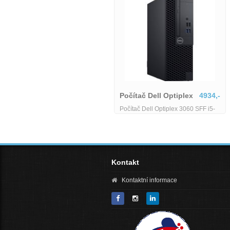
Dell Optiplex 5060
4690,-
Dell Optiplex 5060 Micro - i5-8500T
4350,-
Počítač Dell Optip
- 8 GB - 128 GB SSD - Wifi
Počítač Dell Optiplex 3
8400/8/128 SSD M.2/Wi
RP706-i5-8-128
Kontakt
Kontaktní informace