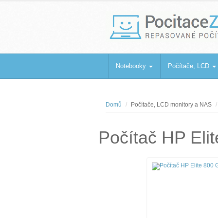
PocitaceZaBa
Repasované počítače a notebooky
Notebooky
Počítače, LCD
Domů
Počítače, LCD monitory a NAS
Počítač HP Eli