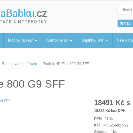
bku
.cz
0 ks 
Mobily, tablety
Komponenty
Doplňky, SW
Vše o n
Repasované počítače
Počítač HP Elite 800 G9 SFF
te 800 G9 SFF
18491
Kč s
15282
Kč bez DPH
DPH : 21 %
Kód : PCB256927-29
Skladem : 1ks