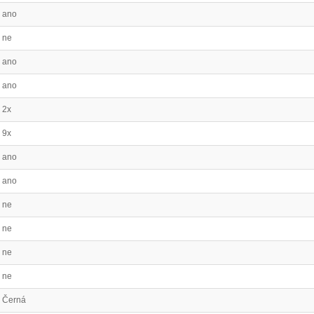
ano
ne
ano
ano
2x
9x
ano
ano
ne
ne
ne
ne
Černá