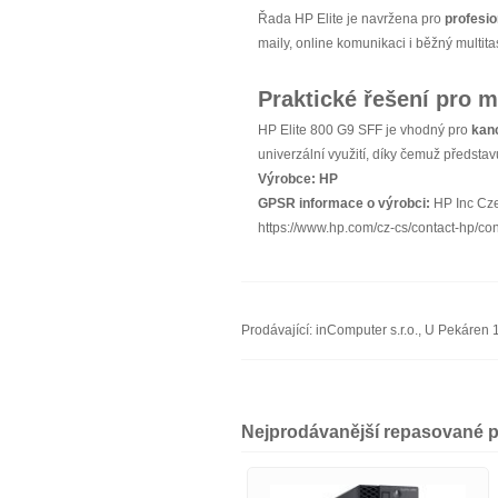
Řada HP Elite je navržena pro
profesio
maily, online komunikaci i běžný multita
Praktické řešení pro 
HP Elite 800 G9 SFF je vhodný pro
kanc
univerzální využití, díky čemuž představ
Výrobce:
HP
GPSR informace o výrobci:
HP Inc Cze
https://www.hp.com/cz-cs/contact-hp/co
Prodávající: inComputer s.r.o., U Pekáre
Nejprodávanější repasované p