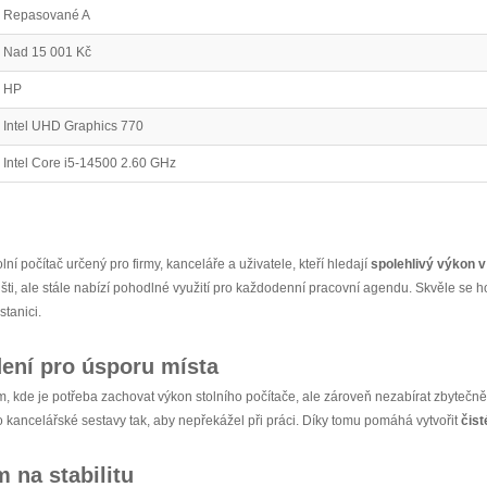
Repasované A
Nad 15 001 Kč
HP
Intel UHD Graphics 770
Intel Core i5-14500 2.60 GHz
olní počítač určený pro firmy, kanceláře a uživatele, kteří hledají
spolehlivý výkon 
išti, ale stále nabízí pohodlné využití pro každodenní pracovní agendu. Skvěle se h
stanici.
ení pro úsporu místa
am, kde je potřeba zachovat výkon stolního počítače, ale zároveň nezabírat zbytečn
do kancelářské sestavy tak, aby nepřekážel při práci. Díky tomu pomáhá vytvořit
čist
 na stabilitu