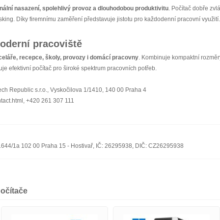
nální nasazení, spolehlivý provoz a dlouhodobou produktivitu
. Počítač dobře zvl
sking. Díky firemnímu zaměření představuje jistotu pro každodenní pracovní využití.
moderní pracoviště
eláře, recepce, školy, provozy i domácí pracovny
. Kombinuje kompaktní rozměry
uje efektivní počítač pro široké spektrum pracovních potřeb.
ch Republic s.r.o., Vyskočilova 1/1410, 140 00 Praha 4
ntact.html, +420 261 307 111
n 1644/1a 102 00 Praha 15 - Hostivař, IČ: 26295938, DIČ: CZ26295938
očítače