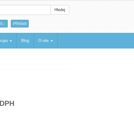
Hledej
|
0,-
Přihlásit
ákupu
Blog
O nás
 DPH