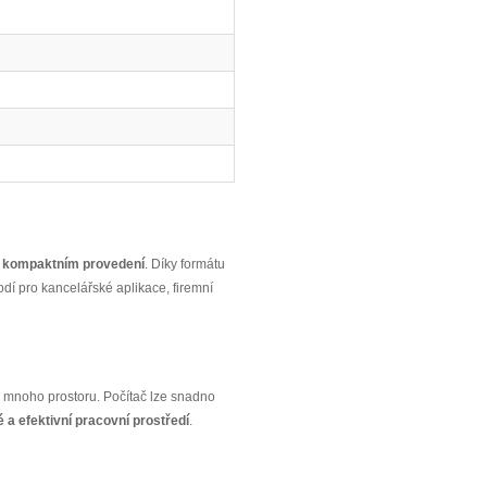
v kompaktním provedení
. Díky formátu
odí pro kancelářské aplikace, firemní
ě mnoho prostoru. Počítač lze snadno
é a efektivní pracovní prostředí
.