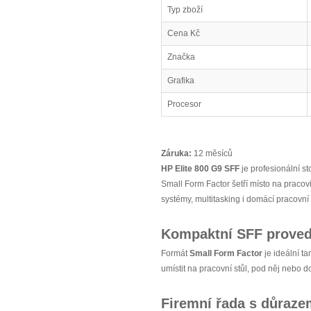
Typ zboží
Cena Kč
Značka
Grafika
Procesor
Záruka:
12 měsíců
HP Elite 800 G9 SFF
je profesionální st
Small Form Factor šetří místo na pracov
systémy, multitasking i domácí pracovní 
Kompaktní SFF proved
Formát
Small Form Factor
je ideální t
umístit na pracovní stůl, pod něj nebo 
Firemní řada s důrazem