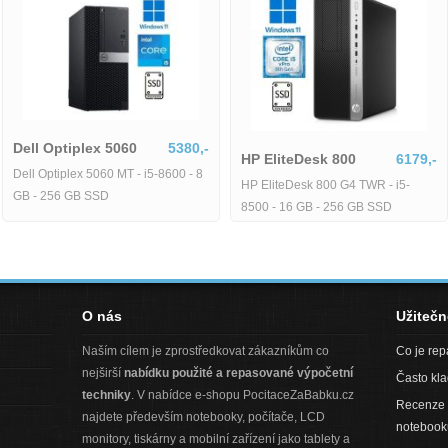
Dell Optiplex 5060
5380,-
HP EliteDesk 800
Dell Optiplex 5060 MT - i5-8600 - 8
HP EliteDesk 800 G4 
lex
4934,-
GB - 256 GB SSD
8500 - 16 GB - 256 
060 SFF i5-
n 11 Pro-
O nás
Užiteč
Naším cílem je zprostředkovat zákazníkům co
Co je re
nejširší
nabídku použité a repasované výpočetní
Často kl
techniky
. V nabídce e-shopu PocitaceZaBabku.cz
Recenze 
najdete především notebooky, počítače, LCD
notebook
monitory, tiskárny a mobilní zařízení jako tablety a