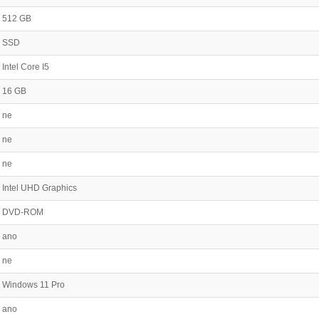
512 GB
SSD
Intel Core I5
16 GB
ne
ne
ne
Intel UHD Graphics
DVD-ROM
ano
ne
Windows 11 Pro
ano